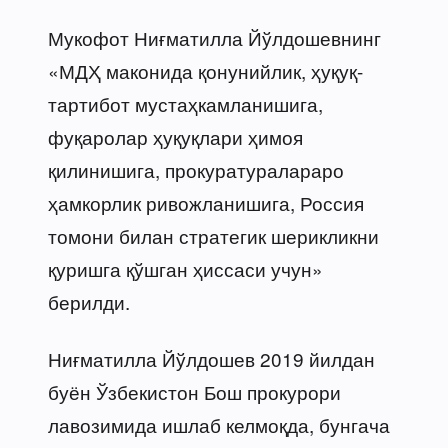
Мукофот Ниғматилла Йўлдошевнинг
«МДҲ маконида қонунийлик, ҳуқуқ-
тартибот мустаҳкамланишига,
фуқаролар ҳуқуқлари ҳимоя
қилинишига, прокуратуралараро
ҳамкорлик ривожланишига, Россия
томони билан стратегик шерикликни
қуришга қўшган ҳиссаси учун»
берилди.
Ниғматилла Йўлдошев 2019 йилдан
буён Ўзбекистон Бош прокурори
лавозимида ишлаб келмоқда, бунгача