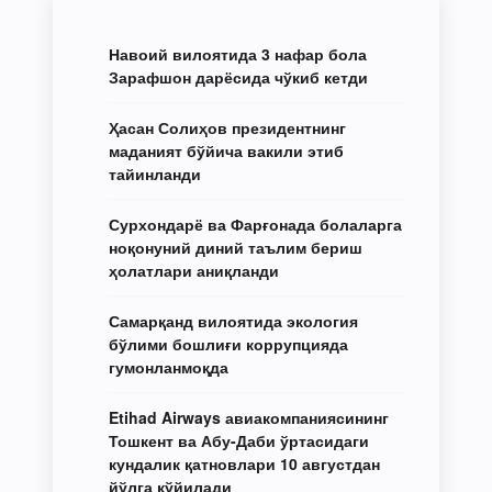
Навоий вилоятида 3 нафар бола
Зарафшон дарёсида чўкиб кетди
Ҳасан Солиҳов президентнинг
маданият бўйича вакили этиб
тайинланди
Сурхондарё ва Фарғонада болаларга
ноқонуний диний таълим бериш
ҳолатлари аниқланди
Самарқанд вилоятида экология
бўлими бошлиғи коррупцияда
гумонланмоқда
Etihad Airways авиакомпаниясининг
Тошкент ва Абу-Даби ўртасидаги
кундалик қатновлари 10 августдан
йўлга қўйилади