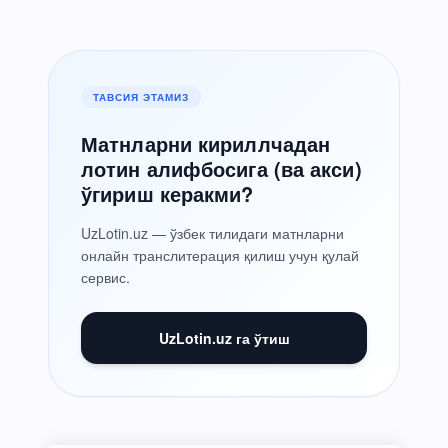
ТАВСИЯ ЭТАМИЗ
Матнларни кириллчадан
лотин алифбосига (ва акси)
ўгириш керакми?
UzLotin.uz — ўзбек тилидаги матнларни
онлайн транслитерация қилиш учун қулай
сервис.
UzLotin.uz га ўтиш