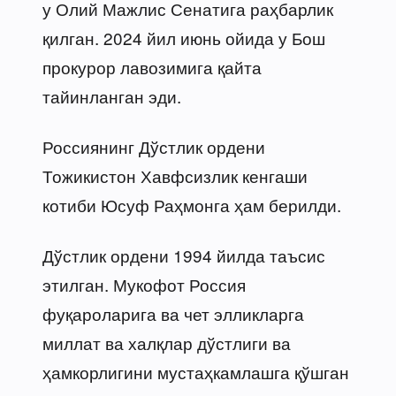
у Олий Мажлис Сенатига раҳбарлик
қилган. 2024 йил июнь ойида у Бош
прокурор лавозимига қайта
тайинланган эди.
Россиянинг Дўстлик ордени
Тожикистон Хавфсизлик кенгаши
котиби Юсуф Раҳмонга ҳам берилди.
Дўстлик ордени 1994 йилда таъсис
этилган. Мукофот Россия
фуқароларига ва чет элликларга
миллат ва халқлар дўстлиги ва
ҳамкорлигини мустаҳкамлашга қўшган