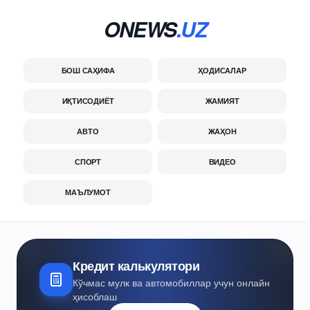
ONEWS
.UZ
БОШ САҲИФА
ҲОДИСАЛАР
ИҚТИСОДИЁТ
ЖАМИЯТ
АВТО
ЖАҲОН
СПОРТ
ВИДЕО
МАЪЛУМОТ
Кредит калькулятори
Кўчмас мулк ва автомобиллар учун онлайн
ҳисоблаш