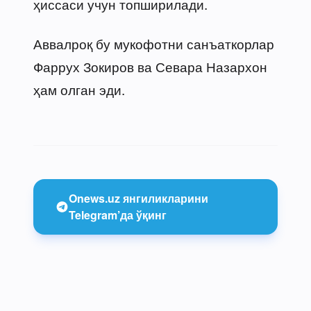
ҳиссаси учун топширилади.
Аввалроқ бу мукофотни санъаткорлар
Фаррух Зокиров ва Севара Назархон
ҳам олган эди.
Onews.uz янгиликларини
Telegram’да ўқинг