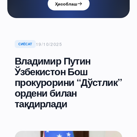
Ҳисоблаш
19/10/2025
СИЁСАТ
Владимир Путин
Ўзбекистон Бош
прокурорини “Дўстлик”
ордени билан
тақдирлади