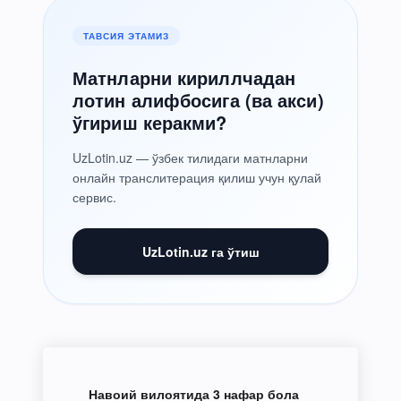
ТАВСИЯ ЭТАМИЗ
Матнларни кириллчадан
лотин алифбосига (ва акси)
ўгириш керакми?
UzLotin.uz — ўзбек тилидаги матнларни
онлайн транслитерация қилиш учун қулай
сервис.
UzLotin.uz га ўтиш
Навоий вилоятида 3 нафар бола