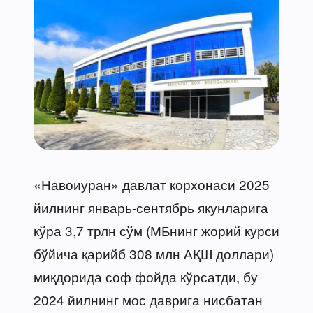
«Навоиуран» давлат корхонаси 2025
йилнинг январь-сентябрь якунларига
кўра 3,7 трлн сўм (МБнинг жорий курси
бўйича қарийб 308 млн АҚШ доллари)
миқдорида соф фойда кўрсатди, бу
2024 йилнинг мос даврига нисбатан