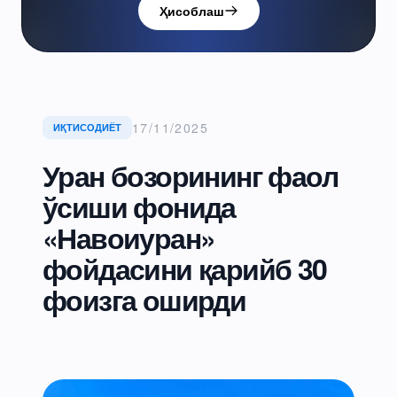
Ҳисоблаш
17/11/2025
ИҚТИСОДИЁТ
Уран бозорининг фаол
ўсиши фонида
«Навоиуран»
фойдасини қарийб 30
фоизга оширди