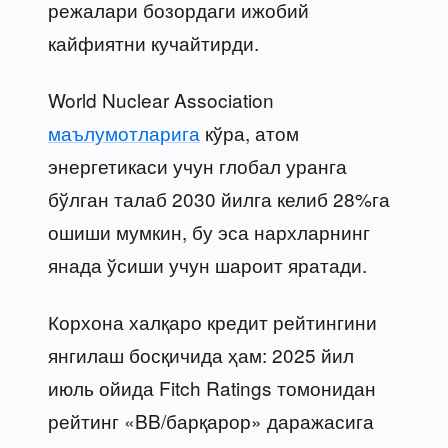
режалари бозордаги ижобий
кайфиятни кучайтирди.
World Nuclear Association
маълумотларига
кўра, атом
энергетикаси учун глобал уранга
бўлган талаб 2030 йилга келиб 28%га
ошиши мумкин, бу эса нархларнинг
янада ўсиши учун шароит яратади.
Корхона халқаро кредит рейтингини
янгилаш босқичида ҳам: 2025 йил
июль ойида Fitch Ratings томонидан
рейтинг «BB/барқарор» даражасига