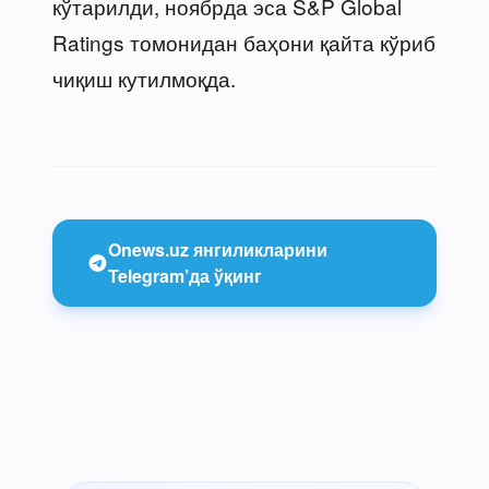
кўтарилди, ноябрда эса S&P Global
Ratings томонидан баҳони қайта кўриб
чиқиш кутилмоқда.
Onews.uz янгиликларини
Telegram’да ўқинг