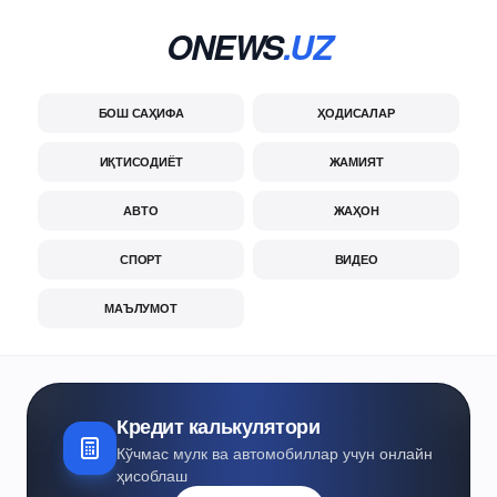
ONEWS
.UZ
БОШ САҲИФА
ҲОДИСАЛАР
ИҚТИСОДИЁТ
ЖАМИЯТ
АВТО
ЖАҲОН
СПОРТ
ВИДЕО
МАЪЛУМОТ
Кредит калькулятори
Кўчмас мулк ва автомобиллар учун онлайн
ҳисоблаш