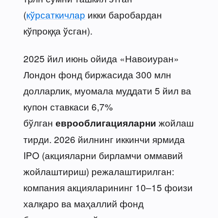
(
кўрсаткичлар
икки баробардан
кўпроққа ўсган).
2025 йил июнь ойида «Навоиуран»
Лондон фонд биржасида 300 млн
долларлик, муомала муддати 5 йил ва
купон ставкаси 6,7%
бўлган
жойлаш
еврооблигацияларни
тирди. 2026 йилнинг иккинчи ярмида
IPO (акцияларни бирламчи оммавий
жойлаштириш) режалаштирилган:
компания акцияларининг 10–15 фоизи
халқаро ва маҳаллий фонд