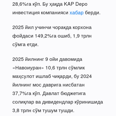
28,6%га кўп. Бу ҳақда KAP Depo
инвестиция компанияси
хабар
берди.
2025 йил учинчи чоракда корхона
фойдаси 149,2%га ошиб, 1,9 трлн
сўмга етди.
2025 йилнинг 9 ойи давомида
«Навоиуран» 10,6 трлн сўмлик
маҳсулот ишлаб чиқарди, бу 2024
йилнинг мос даврига нисбатан
37,7%га кўп. Давлат бюджетига
солиқлар ва дивидендлар кўринишида
3,8 трлн сўм тушум тушди.