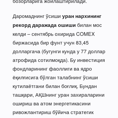
бозорларига жойлаштирилади.
Даромаднинг ўсиши
уран нархининг
билан мос
рекорд даражада ошиши
келди – сентябрь охирида COMEX
биржасида бир фунт учун 83,45
долларгача (бугунги кунда у 77 доллар
атрофида сотилмоқда). Бу инвестиция
фондларининг фаоллиги ва ядро
ёқилғисига бўлган талабнинг ўсиши
кутилаётгани билан боғлиқ. Бундан
ташқари, АҚШнинг уран захираларини
ошириш ва атом энергетикасини
ривожлантириш бўйича стратегик