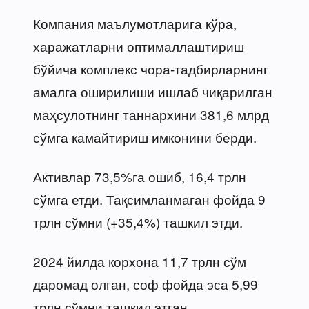
Компания маълумотларига кўра,
харажатларни оптималлаштириш
бўйича комплекс чора-тадбирларнинг
амалга оширилиши ишлаб чиқарилган
маҳсулотнинг таннархини 381,6 млрд
сўмга камайтириш имконини берди.
Активлар 73,5%га ошиб, 16,4 трлн
сўмга етди. Тақсимланмаган фойда 9
трлн сўмни (+35,4%) ташкил этди.
2024 йилда корхона 11,7 трлн сўм
даромад олган, соф фойда эса 5,99
трлн сўмни ташкил этган