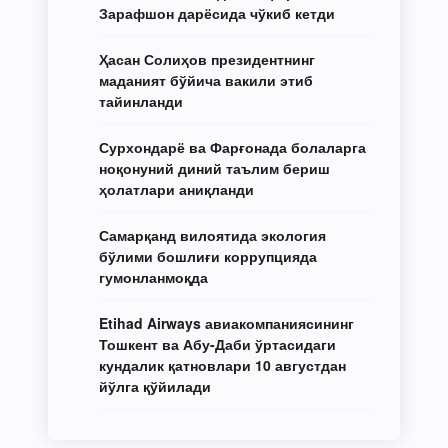
Зарафшон дарёсида чўкиб кетди
Ҳасан Солиҳов президентнинг
маданият бўйича вакили этиб
тайинланди
Сурхондарё ва Фарғонада болаларга
ноқонуний диний таълим бериш
ҳолатлари аниқланди
Самарқанд вилоятида экология
бўлими бошлиғи коррупцияда
гумонланмоқда
Etihad Airways авиакомпаниясининг
Тошкент ва Абу-Даби ўртасидаги
кундалик қатновлари 10 августдан
йўлга қўйилади