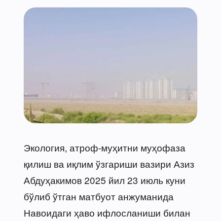
Экология, атроф-муҳитни муҳофаза
қилиш ва иқлим ўзгариши вазири Азиз
Абдуҳакимов 2025 йил 23 июль куни
бўлиб ўтган матбуот анжуманида
Навоидаги ҳаво ифлосланиши билан