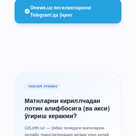
Onews.uz янгиликларини
Telegram’да ўқинг
ТАВСИЯ ЭТАМИЗ
Матнларни кириллчадан
лотин алифбосига (ва акси)
ўгириш керакми?
UzLotin.uz — ўзбек тилидаги матнларни
онлайн транслитерация қилиш учун қулай