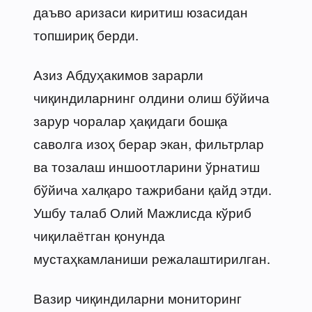
даъво аризаси киритиш юзасидан
топшириқ берди.
Азиз Абдуҳакимов зарарли
чиқиндиларнинг олдини олиш бўйича
зарур чоралар ҳақидаги бошқа
саволга изоҳ берар экан, фильтрлар
ва тозалаш иншоотларини ўрнатиш
бўйича халқаро тажрибани қайд этди.
Ушбу талаб Олий Мажлисда кўриб
чиқилаётган қонунда
мустаҳкамланиши режалаштирилган.
Вазир чиқиндиларни мониторинг