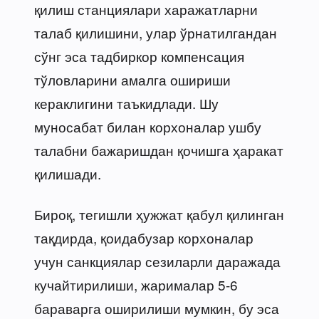
қилиш станциялари харажатларни
талаб қилишини, улар ўрнатилгандан
сўнг эса тадбиркор компенсация
тўловларини амалга ошириши
кераклигини таъкидлади. Шу
муносабат билан корхоналар ушбу
талабни бажаришдан қочишга ҳаракат
қилишади.
Бироқ, тегишли ҳужжат қабул қилинган
тақдирда, қоидабузар корхоналар
учун санкциялар сезиларли даражада
кучайтирилиши, жарималар 5-6
бараварга оширилиши мумкин, бу эса