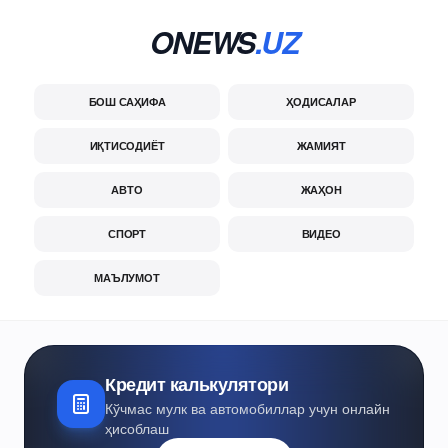
ONEWS
.UZ
БОШ САҲИФА
ҲОДИСАЛАР
ИҚТИСОДИЁТ
ЖАМИЯТ
АВТО
ЖАҲОН
СПОРТ
ВИДЕО
МАЪЛУМОТ
Кредит калькулятори
Кўчмас мулк ва автомобиллар учун онлайн
ҳисоблаш