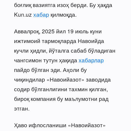
боғлиқ вазиятга изоҳ берди. Бу ҳақда
Kun.uz
хабар
қилмоқда.
Аввалроқ, 2025 йил 19 июль куни
ижтимоий тармоқларда Навоийда
кучли ҳидли, йўталга сабаб бўладиган
чангсимон тутун ҳақида
хабарлар
пайдо бўлган эди. Аҳоли бу
чиқиндилар «Навоийазот» заводида
содир бўлганлигини тахмин қилган,
бироқ компания бу маълумотни рад
этган.
Ҳаво ифлосланиши «Навоийазот»