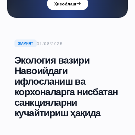
Ҳисоблаш
01/08/2025
ЖАМИЯТ
Экология вазири
Навоийдаги
ифлосланиш ва
корхоналарга нисбатан
санкцияларни
кучайтириш ҳақида