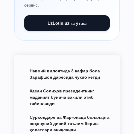
сервис.
UzLotin.uz га ўтиш
Навоий вилоятида 3 нафар бола
Зарафшон дарёсида чўкиб кетди
Ҳасан Солиҳов президентнинг
маданият бўйича вакили этиб
тайинланди
Сурхондарё ва Фарғонада болаларга
ноқонуний диний таълим бериш
ҳолатлари аниқланди