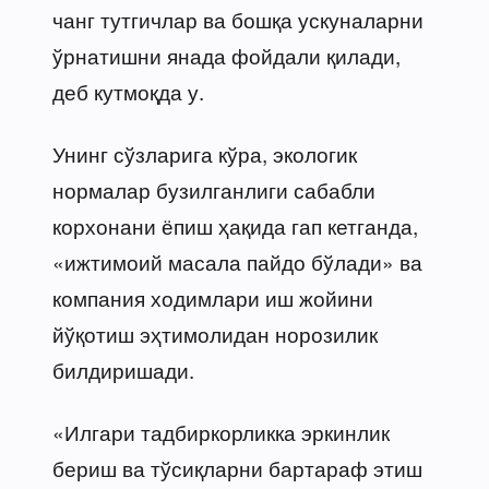
чанг тутгичлар ва бошқа ускуналарни
ўрнатишни янада фойдали қилади,
деб кутмоқда у.
Унинг сўзларига кўра, экологик
нормалар бузилганлиги сабабли
корхонани ёпиш ҳақида гап кетганда,
«ижтимоий масала пайдо бўлади» ва
компания ходимлари иш жойини
йўқотиш эҳтимолидан норозилик
билдиришади.
«Илгари тадбиркорликка эркинлик
бериш ва тўсиқларни бартараф этиш