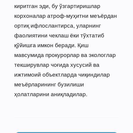
киритган эди, бу ўзгартиришлар
корхоналар атроф-муҳитни меъёрдан
ортиқ ифлослантирса, уларнинг
фаолиятини чеклаш ёки тўхтатиб
қўйишга имкон беради. Қиш
мавсумида прокурорлар ва экологлар
текширувлар чоғида хусусий ва
ижтимоий объектларда чиқиндилар
меъёрларининг бузилиши
ҳолатларини аниқладилар.