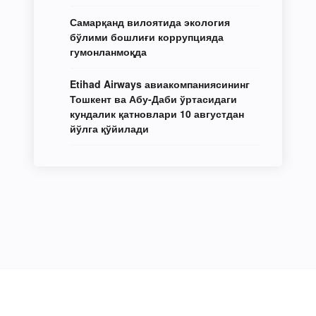
Самарқанд вилоятида экология
бўлими бошлиғи коррупцияда
гумонланмоқда
Etihad Airways авиакомпаниясининг
Тошкент ва Абу-Даби ўртасидаги
кундалик қатновлари 10 августдан
йўлга қўйилади