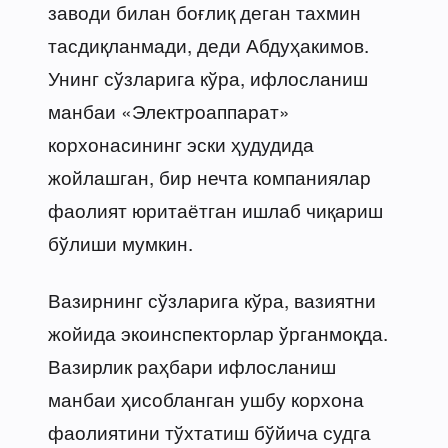
заводи билан боғлиқ деган тахмин
тасдиқланмади, деди Абдуҳакимов.
Унинг сўзларига кўра, ифлосланиш
манбаи «Электроаппарат»
корхонасининг эски ҳудудида
жойлашган, бир нечта компаниялар
фаолият юритаётган ишлаб чиқариш
бўлиши мумкин.
Вазирнинг сўзларига кўра, вазиятни
жойида экоинспекторлар ўрганмоқда.
Вазирлик раҳбари ифлосланиш
манбаи ҳисобланган ушбу корхона
фаолиятини тўхтатиш бўйича судга