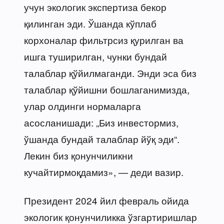
учун экологик экспертиза бекор
қилинган эди. Ўшанда кўплаб
корхоналар фильтрсиз қурилган ва
ишга туширилган, чунки бундай
талаблар қўйилмаганди. Энди эса биз
талаблар қўйишни бошлаганимизда,
улар олдинги нормаларга
асосланишади: „Биз инвестормиз,
ўшанда бундай талаблар йўқ эди“.
Лекин биз қонунчиликни
кучайтирмоқдамиз», — деди вазир.
Президент 2024 йил февраль ойида
экологик қонунчиликка ўзгартиришлар