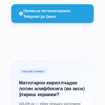
Onews.uz янгиликларини
Telegram’да ўқинг
ТАВСИЯ ЭТАМИЗ
Матнларни кириллчадан
лотин алифбосига (ва акси)
ўгириш керакми?
UzLotin.uz — ўзбек тилидаги матнларни