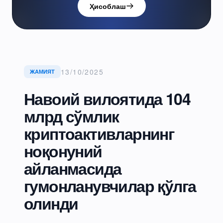
Ҳисоблаш
13/10/2025
ЖАМИЯТ
Навоий вилоятида 104
млрд сўмлик
криптоактивларнинг
ноқонуний
айланмасида
гумонланувчилар қўлга
олинди