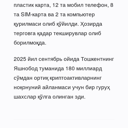
пластик карта, 12 та мобил телефон, 8
та SIM-карта ва 2 та компьютер
қурилмаси олиб қўйилди. Ҳозирда
терговга қадар текширувлар олиб
борилмоқда.
2025 йил сентябрь ойида Тошкентнинг
Яшнобод туманида 180 миллиард
сўмдан ортиқ криптоактивларнинг
ноқонуний айланмаси учун бир гуруҳ
шахслар қўлга олинган эди.