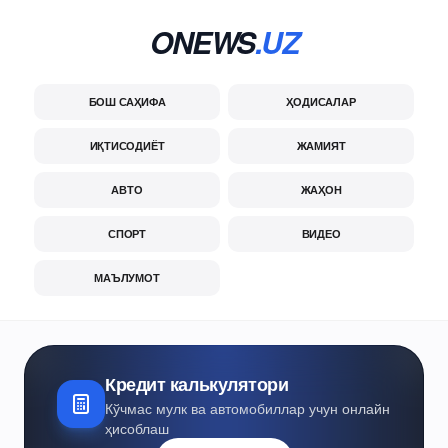
ONEWS
.UZ
БОШ САҲИФА
ҲОДИСАЛАР
ИҚТИСОДИЁТ
ЖАМИЯТ
АВТО
ЖАҲОН
СПОРТ
ВИДЕО
МАЪЛУМОТ
Кредит калькулятори
Кўчмас мулк ва автомобиллар учун онлайн
ҳисоблаш