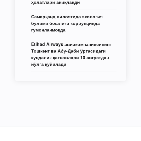
ҳолатлари аниқланди
Самарқанд вилоятида экология
бўлими бошлиғи коррупцияда
гумонланмоқда
Etihad Airways авиакомпаниясининг
Тошкент ва Абу-Даби ўртасидаги
кундалик қатновлари 10 августдан
йўлга қўйилади