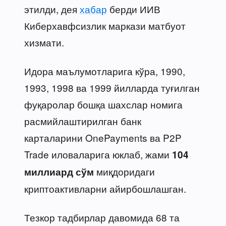
этилди, дея
хабар
берди ИИВ
Киберхавфсизлик маркази матбуот
хизмати.
Идора маълумотларига кўра, 1990,
1993, 1998 ва 1999 йилларда туғилган
фуқаролар бошқа шахслар номига
расмийлаштирилган банк
карталарини OnePayments ва P2P
Trade иловаларига юклаб, жами
104
миқдоридаги
миллиард сўм
криптоактивларни айирбошлашган.
Тезкор тадбирлар давомида 68 та