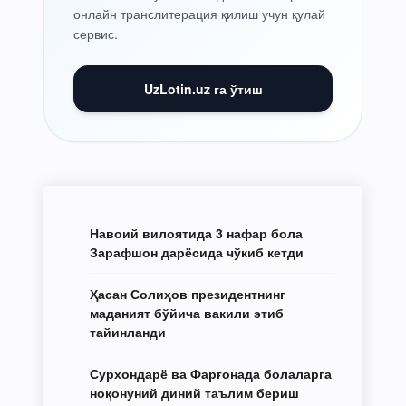
онлайн транслитерация қилиш учун қулай
сервис.
UzLotin.uz га ўтиш
Навоий вилоятида 3 нафар бола
Зарафшон дарёсида чўкиб кетди
Ҳасан Солиҳов президентнинг
маданият бўйича вакили этиб
тайинланди
Сурхондарё ва Фарғонада болаларга
ноқонуний диний таълим бериш