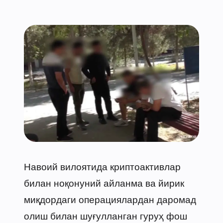
Навоий вилоятида криптоактивлар
билан ноқонуний айланма ва йирик
миқдордаги операциялардан даромад
олиш билан шуғулланган гуруҳ фош