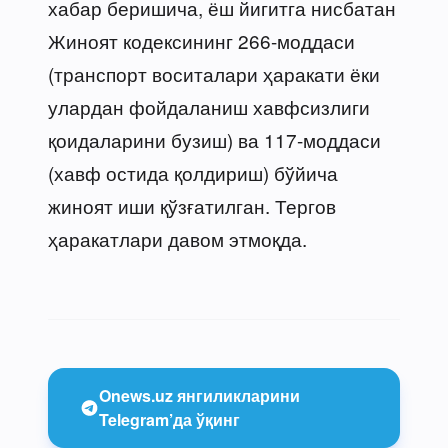
хабар беришича, ёш йигитга нисбатан
Жиноят кодексининг 266-моддаси
(транспорт воситалари ҳаракати ёки
улардан фойдаланиш хавфсизлиги
қоидаларини бузиш) ва 117-моддаси
(хавф остида қолдириш) бўйича
жиноят иши қўзғатилган. Тергов
ҳаракатлари давом этмоқда.
Onews.uz янгиликларини
Telegram’да ўқинг