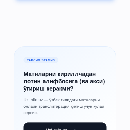
ТАВСИЯ ЭТАМИЗ
Матнларни кириллчадан
лотин алифбосига (ва акси)
ўгириш керакми?
UzLotin.uz — ўзбек тилидаги матнларни
онлайн транслитерация қилиш учун қулай
сервис.