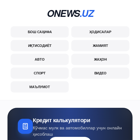
ONEWS
.UZ
БОШ САҲИФА
ҲОДИСАЛАР
ИҚТИСОДИЁТ
ЖАМИЯТ
АВТО
ЖАҲОН
СПОРТ
ВИДЕО
МАЪЛУМОТ
Кредит калькулятори
Кўчмас мулк ва автомобиллар учун онлайн
ҳисоблаш