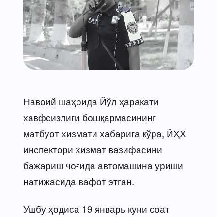
Навоий шаҳрида Йўл ҳаракати
хавфсизлиги бошқармасининг
матбуот хизмати хабарига кўра, ЙҲХ
инспектори хизмат вазифасини
бажариш чоғида автомашина уриши
натижасида вафот этган.
Ушбу ҳодиса 19 январь куни соат