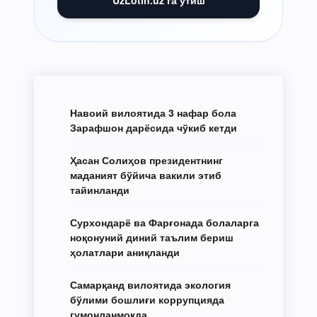
UzLotin.uz га ўтиш
Навоий вилоятида 3 нафар бола
Зарафшон дарёсида чўкиб кетди
Ҳасан Солиҳов президентнинг
маданият бўйича вакили этиб
тайинланди
Сурхондарё ва Фарғонада болаларга
ноқонуний диний таълим бериш
ҳолатлари аниқланди
Самарқанд вилоятида экология
бўлими бошлиғи коррупцияда
гумонланмоқда