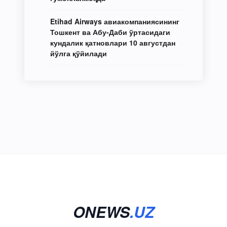
Etihad Airways авиакомпаниясининг
Тошкент ва Абу-Даби ўртасидаги
кундалик қатновлари 10 августдан
йўлга қўйилади
ONEWS
.UZ