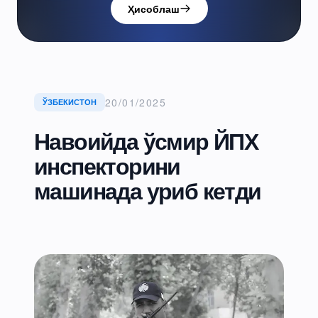
Ҳисоблаш
20/01/2025
ЎЗБЕКИСТОН
Навоийда ўсмир ЙПХ
инспекторини
машинада уриб кетди