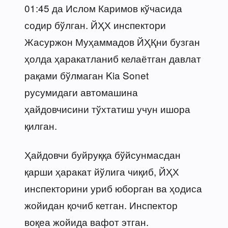
01:45 да Ислом Каримов кўчасида
содир бўлган. ЙҲХ инспектори
Жасуржон Муҳаммадов ЙҲҚни бузган
ҳолда ҳаракатланиб келаётган давлат
рақами бўлмаган Kia Sonet
русумидаги автомашина
ҳайдовчисини тўхтатиш учун ишора
қилган.
Ҳайдовчи буйруққа бўйсунмасдан
қарши ҳаракат йўлига чиқиб, ЙҲХ
инспекторини уриб юборган ва ҳодиса
жойидан қочиб кетган. Инспектор
воқеа жойида вафот этган.