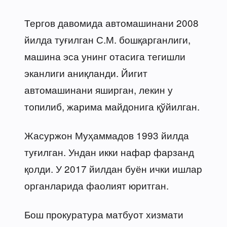
Тергов давомида автомашинани 2008
йилда туғилган С.М. бошқарганлиги,
машина эса унинг отасига тегишли
эканлиги аниқланди. Йигит
автомашинани яширган, лекин у
топилиб, жарима майдонига қўйилган.
Жасуржон Муҳаммадов 1993 йилда
туғилган. Ундан икки нафар фарзанд
қолди. У 2017 йилдан буён ички ишлар
органларида фаолият юритган.
Бош прокуратура матбуот хизмати