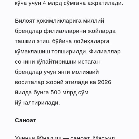
кўча учун 4 млрд сўмгача ажратилади.
Вилоят ҳокимликларига миллий
брендлар филиалларини жойларда
ташкил этиш бўйича лойиҳаларга
кўмаклашиш топширилди. Филиаллар
сонини кўпайтиришни истаган
брендлар учун янги молиявий
воситалар жорий этилади ва 2026
йилда бунга 500 млрд сўм
йўналтирилади.
Саноат
Учинчи йўналиш — саноат. Масъул