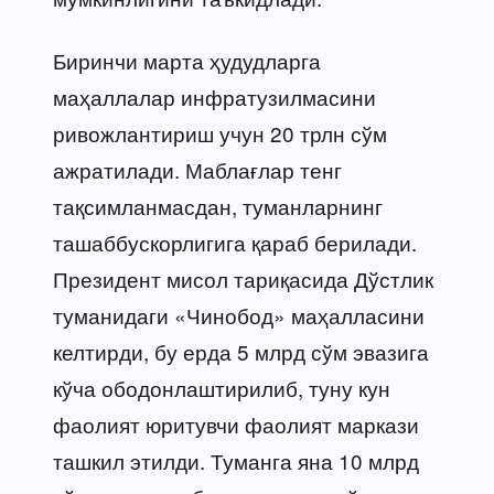
Биринчи марта ҳудудларга
маҳаллалар инфратузилмасини
ривожлантириш учун 20 трлн сўм
ажратилади. Маблағлар тенг
тақсимланмасдан, туманларнинг
ташаббускорлигига қараб берилади.
Президент мисол тариқасида Дўстлик
туманидаги «Чинобод» маҳалласини
келтирди, бу ерда 5 млрд сўм эвазига
кўча ободонлаштирилиб, туну кун
фаолият юритувчи фаолият маркази
ташкил этилди. Туманга яна 10 млрд