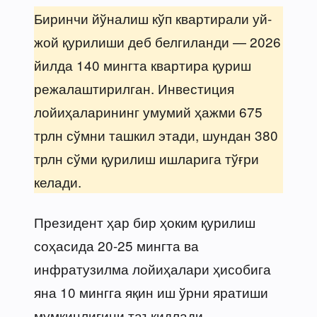
Биринчи йўналиш кўп квартирали уй-
жой қурилиши деб белгиланди — 2026
йилда 140 мингта квартира қуриш
режалаштирилган. Инвестиция
лойиҳаларининг умумий ҳажми 675
трлн сўмни ташкил этади, шундан 380
трлн сўми қурилиш ишларига тўғри
келади.
Президент ҳар бир ҳоким қурилиш
соҳасида 20-25 мингта ва
инфратузилма лойиҳалари ҳисобига
яна 10 мингга яқин иш ўрни яратиши
мумкинлигини таъкидлади.