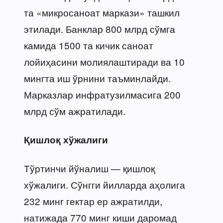
та «микросаноат маркази» ташкил
этилади. Банклар 800 млрд сўмга
камида 1500 та кичик саноат
лойиҳасини молиялаштиради ва 10
мингта иш ўрнини таъминлайди.
Марказлар инфратузилмасига 200
млрд сўм ажратилади.
Қишлоқ хўжалиги
Тўртинчи йўналиш — қишлоқ
хўжалиги. Сўнгги йилларда аҳолига
232 минг гектар ер ажратилди,
натижада 770 минг киши даромад