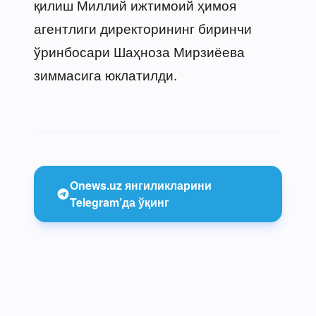
қилиш Миллий ижтимоий ҳимоя
агентлиги директорининг биринчи
ўринбосари Шаҳноза Мирзиёева
зиммасига юклатилди.
Onews.uz янгиликларини
Telegram’да ўқинг