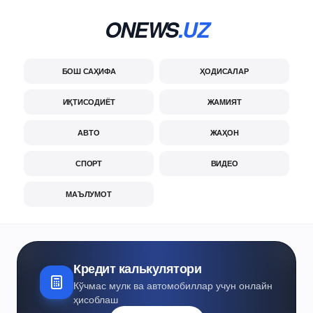
ONEWS
.UZ
БОШ САҲИФА
ҲОДИСАЛАР
ИҚТИСОДИЁТ
ЖАМИЯТ
АВТО
ЖАҲОН
СПОРТ
ВИДЕО
МАЪЛУМОТ
Кредит калькулятори
Кўчмас мулк ва автомобиллар учун онлайн
ҳисоблаш