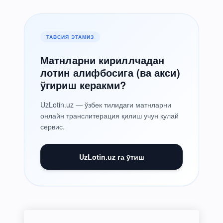
ТАВСИЯ ЭТАМИЗ
Матнларни кириллчадан
лотин алифбосига (ва акси)
ўгириш керакми?
UzLotin.uz — ўзбек тилидаги матнларни
онлайн транслитерация қилиш учун қулай
сервис.
UzLotin.uz га ўтиш