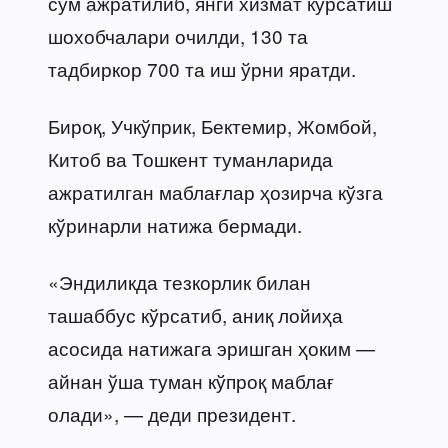
сўм ажратилиб, янги хизмат кўрсатиш
шохобчалари очилди, 130 та
тадбиркор 700 та иш ўрни яратди.
Бироқ, Учкўприк, Бектемир, Жомбой,
Китоб ва Тошкент туманларида
ажратилган маблағлар ҳозирча кўзга
кўринарли натижа бермади.
«Эндиликда тезкорлик билан
ташаббус кўрсатиб, аниқ лойиҳа
асосида натижага эришган ҳоким —
айнан ўша туман кўпроқ маблағ
олади», — деди президент.