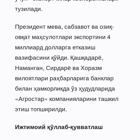
тузилади.
Президент мева, сабзавот ва озиқ-
овқат маҳсулотлари экспортини 4
миллиард долларга етказиш
вазифасини қўйди. Қашқадарё,
Наманган, Сирдарё ва Хоразм
вилоятлари раҳбарларига банклар
билан ҳамкорликда ўз ҳудудларида
«Агростар» компанияларини ташкил
этиш топширилди.
Ижтимоий қўллаб-қувватлаш