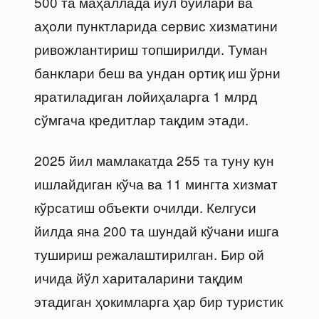
500 та маҳаллада йўл бўйлари ва
аҳоли пунктларида сервис хизматини
ривожлантириш топширилди. Туман
банклари беш ва ундан ортиқ иш ўрни
яратиладиган лойиҳаларга 1 млрд
сўмгача кредитлар тақдим этади.
2025 йил мамлакатда 255 та туну кун
ишлайдиган кўча ва 11 мингта хизмат
кўрсатиш объекти очилди. Келгуси
йилда яна 200 та шундай кўчани ишга
тушириш режалаштирилган. Бир ой
ичида йўл хариталарини тақдим
этадиган ҳокимларга ҳар бир туристик