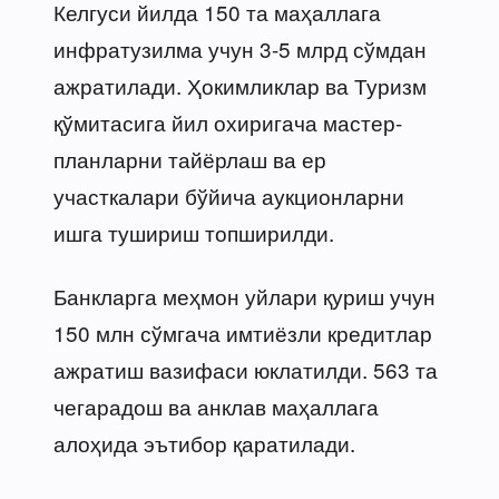
Келгуси йилда 150 та маҳаллага
инфратузилма учун 3-5 млрд сўмдан
ажратилади. Ҳокимликлар ва Туризм
қўмитасига йил охиригача мастер-
планларни тайёрлаш ва ер
участкалари бўйича аукционларни
ишга тушириш топширилди.
Банкларга меҳмон уйлари қуриш учун
150 млн сўмгача имтиёзли кредитлар
ажратиш вазифаси юклатилди. 563 та
чегарадош ва анклав маҳаллага
алоҳида эътибор қаратилади.