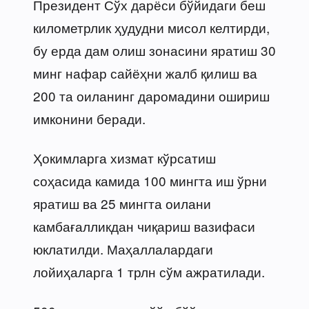
Президент Сўх дарёси бўйидаги беш
километрлик ҳудудни мисол келтирди,
бу ерда дам олиш зонасини яратиш 30
минг нафар сайёҳни жалб қилиш ва
200 та оиланинг даромадини ошириш
имконини беради.
Ҳокимларга хизмат кўрсатиш
соҳасида камида 100 мингта иш ўрни
яратиш ва 25 мингта оилани
камбағалликдан чиқариш вазифаси
юклатилди. Маҳаллалардаги
лойиҳаларга 1 трлн сўм ажратилади.