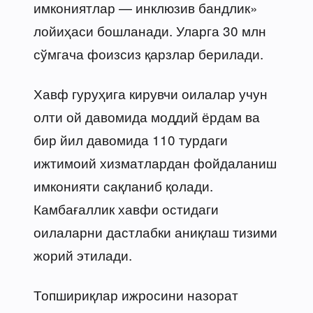
имкониятлар — инклюзив бандлик»
лойиҳаси бошланади. Уларга 30 млн
сўмгача фоизсиз қарзлар берилади.
Хавф гуруҳига кирувчи оилалар учун
олти ой давомида моддий ёрдам ва
бир йил давомида 110 турдаги
ижтимоий хизматлардан фойдаланиш
имконияти сақланиб қолади.
Камбағаллик хавфи остидаги
оилаларни дастлабки аниқлаш тизими
жорий этилади.
Топшириқлар ижросини назорат