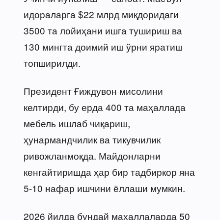
идораларга $22 млрд миқдоридаги
3500 та лойиҳани ишга тушириш ва
130 мингта доимий иш ўрни яратиш
топширилди.
Президент Ғиждувон мисолини
келтирди, бу ерда 400 та маҳаллада
мебель ишлаб чиқариш,
ҳунармандчилик ва тикувчилик
ривожланмоқда. Майдонларни
кенгайтиришда ҳар бир тадбиркор яна
5-10 нафар ишчини ёллаши мумкин.
2026 йилда бундай маҳаллаларда 50