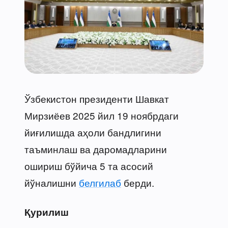
Ўзбекистон президенти Шавкат
Мирзиёев 2025 йил 19 ноябрдаги
йиғилишда аҳоли бандлигини
таъминлаш ва даромадларини
ошириш бўйича 5 та асосий
йўналишни
белгилаб
берди.
Қурилиш