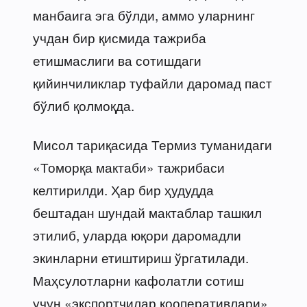
манбаига эга бўлди, аммо уларнинг
учдан бир қисмида тажриба
етишмаслиги ва сотишдаги
қийинчиликлар туфайли даромад паст
бўлиб қолмоқда.
Мисол тариқасида Термиз туманидаги
«Томорқа мактаби» тажрибаси
келтирилди. Ҳар бир ҳудудда
бештадан шундай мактаблар ташкил
этилиб, уларда юқори даромадли
экинларни етиштириш ўргатилади.
Маҳсулотларни кафолатли сотиш
учун «экспортчилар кооперативлари»