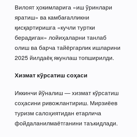
Вилоят ҳокимларига «иш ўринлари
яратиш» ва камбағалликни
қисқартиришга «кучли туртки
берадиган» лойиҳаларни танлаб
олиш ва барча тайёргарлик ишларини
2025 йилдаёқ якунлаш топширилди.
Хизмат кўрсатиш соҳаси
Иккинчи йўналиш — хизмат кўрсатиш
соҳасини ривожлантириш. Мирзиёев
туризм салоҳиятидан етарлича
фойдаланилмаётганини таъкидлади.