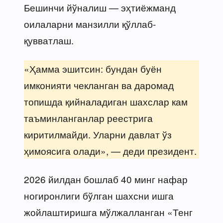
Бешинчи йўналиш — эҳтиёжманд
оилаларни манзилли қўллаб-
қувватлаш.
«Ҳамма эшитсин: бундан буён
имконияти чекланган ва даромад
топишда қийналадиган шахслар кам
таъминланганлар реестрига
киритилмайди. Уларни давлат ўз
ҳимоясига олади», — деди президент.
2026 йилдан бошлаб 40 минг нафар
ногиронлиги бўлган шахсни ишга
жойлаштиришга мўлжалланган «Тенг