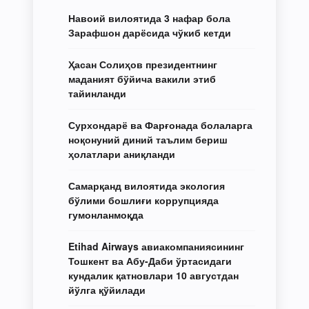
Навоий вилоятида 3 нафар бола
Зарафшон дарёсида чўкиб кетди
Ҳасан Солиҳов президентнинг
маданият бўйича вакили этиб
тайинланди
Сурхондарё ва Фарғонада болаларга
ноқонуний диний таълим бериш
ҳолатлари аниқланди
Самарқанд вилоятида экология
бўлими бошлиғи коррупцияда
гумонланмоқда
Etihad Airways авиакомпаниясининг
Тошкент ва Абу-Даби ўртасидаги
кундалик қатновлари 10 августдан
йўлга қўйилади