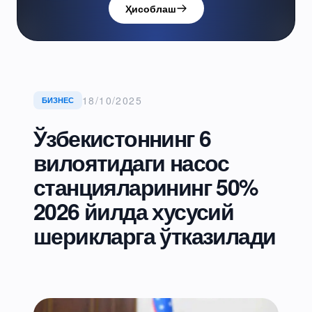
Ҳисоблаш
18/10/2025
БИЗНЕС
Ўзбекистоннинг 6
вилоятидаги насос
станцияларининг 50%
2026 йилда хусусий
шерикларга ўтказилади