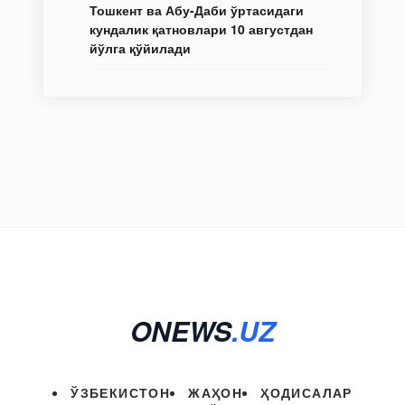
Тошкент ва Абу-Даби ўртасидаги
кундалик қатновлари 10 августдан
йўлга қўйилади
ONEWS
.UZ
ЎЗБЕКИСТОН
ЖАҲОН
ҲОДИСАЛАР