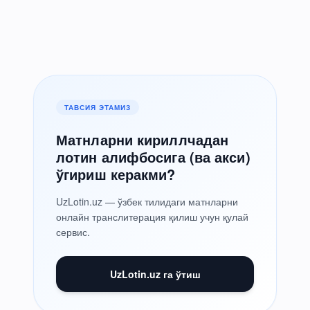
ТАВСИЯ ЭТАМИЗ
Матнларни кириллчадан
лотин алифбосига (ва акси)
ўгириш керакми?
UzLotin.uz — ўзбек тилидаги матнларни
онлайн транслитерация қилиш учун қулай
сервис.
UzLotin.uz га ўтиш