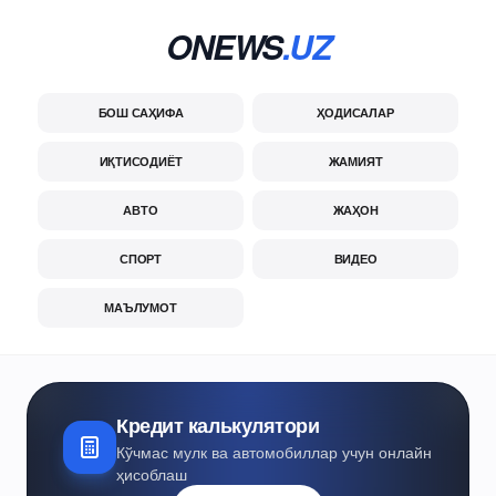
ONEWS
.UZ
БОШ САҲИФА
ҲОДИСАЛАР
ИҚТИСОДИЁТ
ЖАМИЯТ
АВТО
ЖАҲОН
СПОРТ
ВИДЕО
МАЪЛУМОТ
Кредит калькулятори
Кўчмас мулк ва автомобиллар учун онлайн
ҳисоблаш