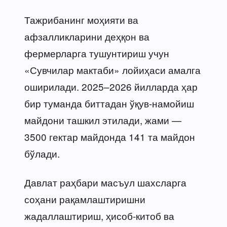
Тажрибанинг моҳияти ва
афзалликларини деҳқон ва
фермерларга тушунтириш учун
«Сувчилар мактаби» лойиҳаси амалга
оширилади. 2025–2026 йилларда ҳар
бир туманда биттадан ўқув-намойиш
майдони ташкил этилади, жами —
3500 гектар майдонда 141 та майдон
бўлади.
Давлат раҳбари масъул шахсларга
соҳани рақамлаштиришни
жадаллаштириш, ҳисоб-китоб ва