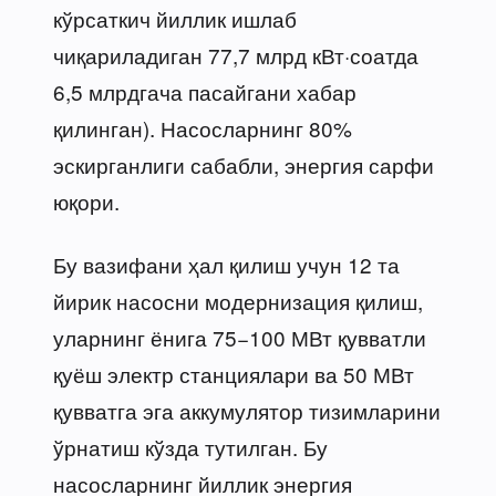
кўрсаткич йиллик ишлаб
чиқариладиган 77,7 млрд кВт·соатда
6,5 млрдгача пасайгани хабар
қилинган). Насосларнинг 80%
эскирганлиги сабабли, энергия сарфи
юқори.
Бу вазифани ҳал қилиш учун 12 та
йирик насосни модернизация қилиш,
уларнинг ёнига 75−100 МВт қувватли
қуёш электр станциялари ва 50 МВт
қувватга эга аккумулятор тизимларини
ўрнатиш кўзда тутилган. Бу
насосларнинг йиллик энергия