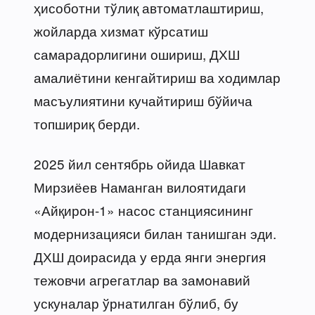
ҳисоботни тўлиқ автоматлаштириш,
жойларда хизмат кўрсатиш
самарадорлигини ошириш, ДХШ
амалиётини кенгайтириш ва ходимлар
масъулиятини кучайтириш бўйича
топшириқ берди.
2025 йил сентябрь ойида Шавкат
Мирзиёев Наманган вилоятидаги
«Айқирон-1» насос станциясининг
модернизацияси билан танишган эди.
ДХШ доирасида у ерда янги энергия
тежовчи агрегатлар ва замонавий
ускуналар ўрнатилган бўлиб, бу