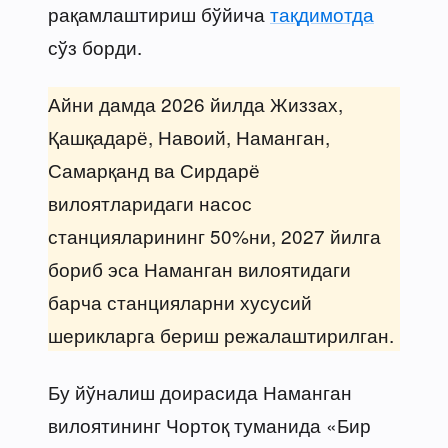
рақамлаштириш бўйича
тақдимотда
сўз борди.
Айни дамда 2026 йилда Жиззах,
Қашқадарё, Навоий, Наманган,
Самарқанд ва Сирдарё
вилоятларидаги насос
станцияларининг 50%ни, 2027 йилга
бориб эса Наманган вилоятидаги
барча станцияларни хусусий
шерикларга бериш режалаштирилган.
Бу йўналиш доирасида Наманган
вилоятининг Чортоқ туманида «Бир