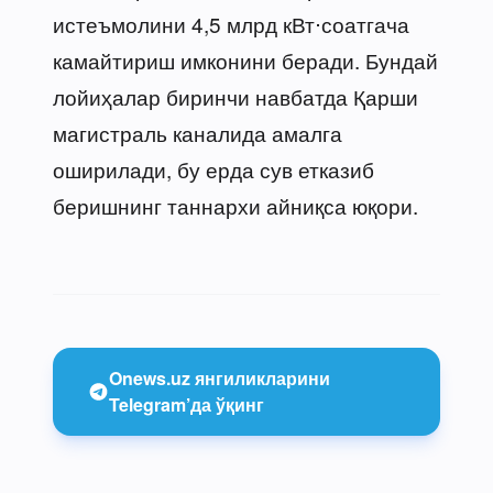
истеъмолини 4,5 млрд кВт⋅соатгача
камайтириш имконини беради. Бундай
лойиҳалар биринчи навбатда Қарши
магистраль каналида амалга
оширилади, бу ерда сув етказиб
беришнинг таннархи айниқса юқори.
Onews.uz янгиликларини
Telegram’да ўқинг