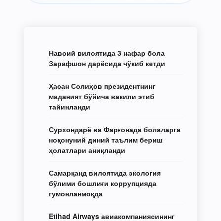
Навоий вилоятида 3 нафар бола
Зарафшон дарёсида чўкиб кетди
Ҳасан Солиҳов президентнинг
маданият бўйича вакили этиб
тайинланди
Сурхондарё ва Фарғонада болаларга
ноқонуний диний таълим бериш
ҳолатлари аниқланди
Самарқанд вилоятида экология
бўлими бошлиғи коррупцияда
гумонланмоқда
Etihad Airways авиакомпаниясининг