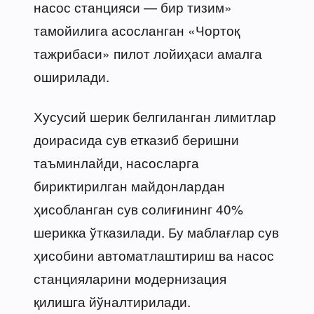
насос станцияси — бир тизим»
тамойилига асосланган «Чортоқ
тажрибаси» пилот лойиҳаси амалга
оширилади.
Хусусий шерик белгиланган лимитлар
доирасида сув етказиб беришни
таъминлайди, насосларга
бириктирилган майдонлардан
ҳисобланган сув солиғининг 40%
шерикка ўтказилади. Бу маблағлар сув
ҳисобини автоматлаштириш ва насос
станцияларини модернизация
қилишга йўналтирилади.