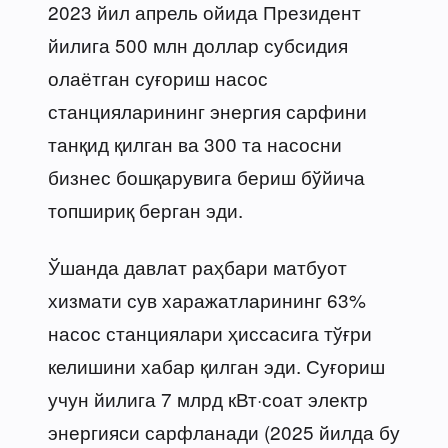
2023 йил апрель ойида Президент
йилига 500 млн доллар субсидия
олаётган суғориш насос
станцияларининг энергия сарфини
танқид қилган ва 300 та насосни
бизнес бошқарувига бериш бўйича
топшириқ берган эди.
Ўшанда давлат раҳбари матбуот
хизмати сув харажатларининг 63%
насос станциялари ҳиссасига тўғри
келишини хабар қилган эди. Суғориш
учун йилига 7 млрд кВт·соат электр
энергияси сарфланади (2025 йилда бу