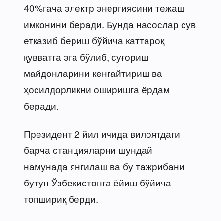
40%гача электр энергиясини тежаш
имконини беради. Бунда насослар сув
етказиб бериш бўйича каттароқ
қувватга эга бўлиб, суғориш
майдонларини кенгайтириш ва
ҳосилдорликни оширишга ёрдам
беради.
Президент 2 йил ичида вилоятдаги
барча станцияларни шундай
намунада янгилаш ва бу тажрибани
бутун Ўзбекистонга ёйиш бўйича
топшириқ берди.