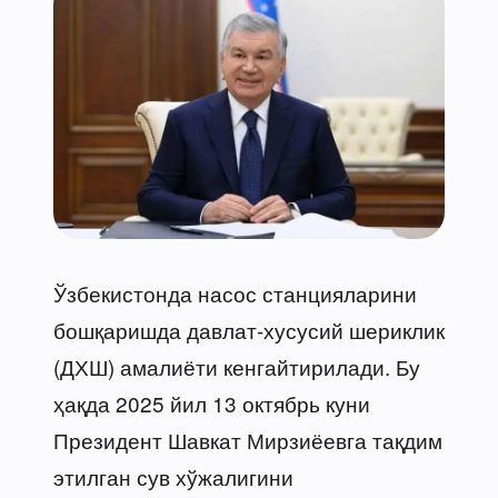
Ўзбекистонда насос станцияларини
бошқаришда давлат-хусусий шериклик
(ДХШ) амалиёти кенгайтирилади. Бу
ҳақда 2025 йил 13 октябрь куни
Президент Шавкат Мирзиёевга тақдим
этилган сув хўжалигини