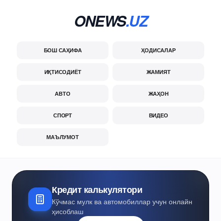
ONEWS
.UZ
БОШ САҲИФА
ҲОДИСАЛАР
ИҚТИСОДИЁТ
ЖАМИЯТ
АВТО
ЖАҲОН
СПОРТ
ВИДЕО
МАЪЛУМОТ
Кредит калькулятори
Кўчмас мулк ва автомобиллар учун онлайн
ҳисоблаш