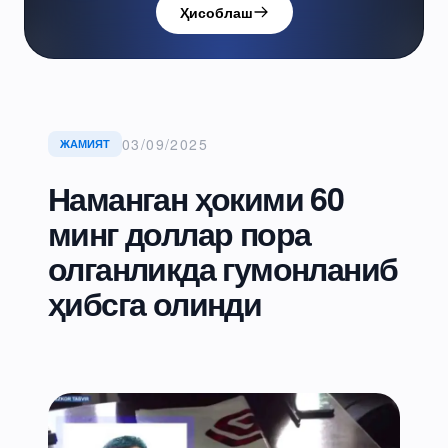
Ҳисоблаш
03/09/2025
ЖАМИЯТ
Наманган ҳокими 60
минг доллар пора
олганликда гумонланиб
ҳибсга олинди