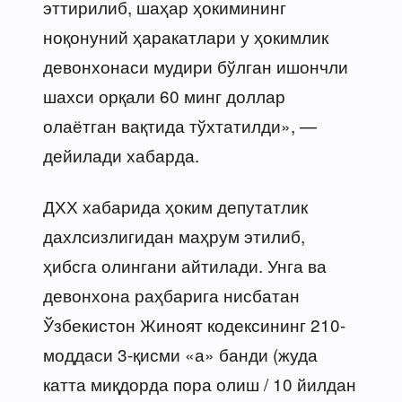
эттирилиб, шаҳар ҳокимининг
ноқонуний ҳаракатлари у ҳокимлик
девонхонаси мудири бўлган ишончли
шахси орқали 60 минг доллар
олаётган вақтида тўхтатилди», —
дейилади хабарда.
ДХХ хабарида ҳоким депутатлик
дахлсизлигидан маҳрум этилиб,
ҳибсга олингани айтилади. Унга ва
девонхона раҳбарига нисбатан
Ўзбекистон Жиноят кодексининг 210-
моддаси 3-қисми «а» банди (жуда
катта миқдорда пора олиш / 10 йилдан