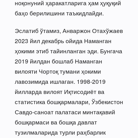
ноқонуний ҳаракатларига ҳам ҳуқуқий
баҳо берилишини таъкидлайди.
Эслатиб ўтамиз, Анваржон Отахўжаев
2023 йил декабрь ойида Наманган
ҳокими этиб тайинланган эди. Бунгача
2019 йилдан бошлаб Наманган
вилояти Чортоқ тумани ҳокими
лавозимида ишлаган. 1998-2019
йилларда вилоят Иқтисодиёт ва
статистика бошқармалари, Ўзбекистон
Савдо-саноат палатаси минтақавий
бошқармаси ва бошқа давлат
тузилмаларида турли раҳбарлик