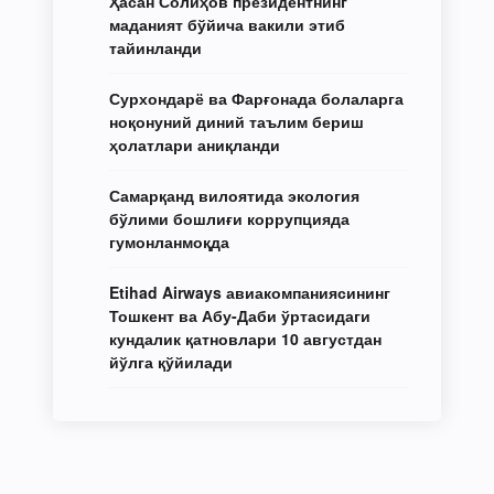
Ҳасан Солиҳов президентнинг
маданият бўйича вакили этиб
тайинланди
Сурхондарё ва Фарғонада болаларга
ноқонуний диний таълим бериш
ҳолатлари аниқланди
Самарқанд вилоятида экология
бўлими бошлиғи коррупцияда
гумонланмоқда
Etihad Airways авиакомпаниясининг
Тошкент ва Абу-Даби ўртасидаги
кундалик қатновлари 10 августдан
йўлга қўйилади