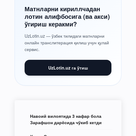
Матнларни кириллчадан
лотин алифбосига (ва акси)
ўгириш керакми?
UzLotin.uz — ўзбек тилидаги матнларни
онлайн транслитерация қилиш учун қулай
сервис.
UzLotin.uz га ўтиш
Навоий вилоятида 3 нафар бола
Зарафшон дарёсида чўкиб кетди