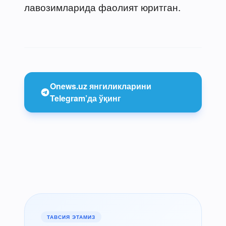
лавозимларида фаолият юритган.
Onews.uz янгиликларини
Telegram’да ўқинг
ТАВСИЯ ЭТАМИЗ