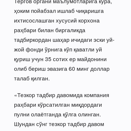
Тергов органи маълумотларига кўра,
ҳоким пойабзал ишлаб чиқаришга
ихтисослашган хусусий корхона
раҳбари билан биргаликда
тадбиркордан шаҳар ичидаги эски уй-
жой фонди ўрнига кўп қаватли уй
қуриш учун 35 сотих ер майдонини
олиб бериш эвазига 60 минг доллар
талаб қилган.
«Тезкор тадбир давомида компания
раҳбари кўрсатилган миқдордаги
пулни олаётганда қўлга олинган.
Шундан сўнг тезкор тадбир давом