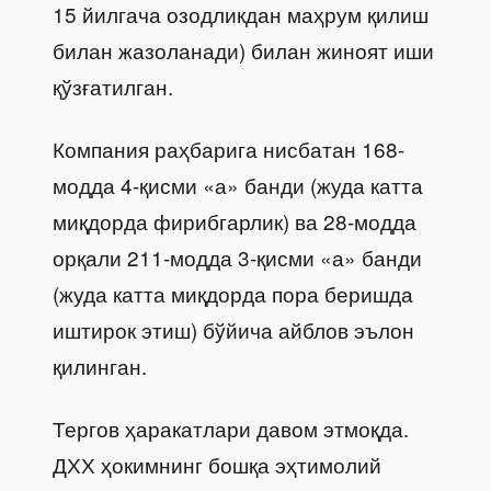
15 йилгача озодликдан маҳрум қилиш
билан жазоланади) билан жиноят иши
қўзғатилган.
Компания раҳбарига нисбатан 168-
модда 4-қисми «а» банди (жуда катта
миқдорда фирибгарлик) ва 28-модда
орқали 211-модда 3-қисми «а» банди
(жуда катта миқдорда пора беришда
иштирок этиш) бўйича айблов эълон
қилинган.
Тергов ҳаракатлари давом этмоқда.
ДХХ ҳокимнинг бошқа эҳтимолий