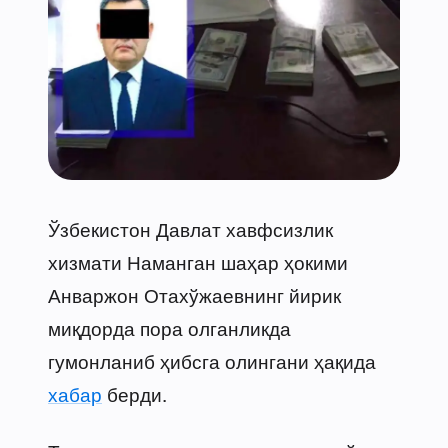
Ўзбекистон Давлат хавфсизлик
хизмати Наманган шаҳар ҳокими
Анваржон Отахўжаевнинг йирик
миқдорда пора олганликда
гумонланиб ҳибсга олингани ҳақида
хабар
берди.