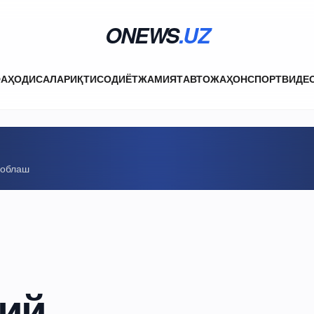
ONEWS
.UZ
ФА
ҲОДИСАЛАР
ИҚТИСОДИЁТ
ЖАМИЯТ
АВТО
ЖАҲОН
СПОРТ
ВИДЕ
соблаш
қий