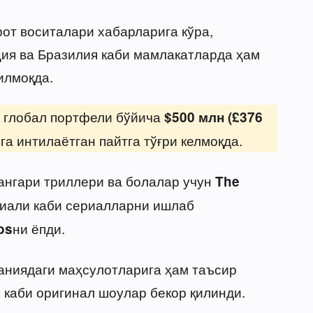
от воситалари хабарларига кўра,
ия ва Бразилия каби мамлакатларда ҳам
илмоқда.
 глобал портфели бўйича
$500 млн (£376
а интилаётган пайтга тўғри келмоқда.
нгари триллери ва болалар учун
The
иали каби сериалларни ишлаб
ни ёпди.
os
аниядаги маҳсулотларига ҳам таъсир
каби оригинал шоулар бекор қилинди.
K