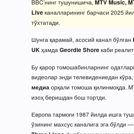
BBC’нинг тушунишича,
MTV Music, M
каналларининг барчаси 2025 йил
Live
тўхтатади.
Шунга қарамай, асосий канал бўлган
ҳамда
каби реалит
UK
Geordie Shore
Бу қарор томошабинларнинг одатлари
видеолар энди телевидениедан кўра,
орқали томоша қилинмоқда. M
медиа
изоҳ беришдан бош тортди.
Европа тармоғи 1987 йилда ишга туш
ўзининг махсус каналига эга бўлди —