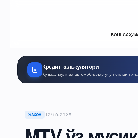
БОШ САҲИ
Кредит калькулятори
Кўчмас мулк ва автомобиллар учун онлайн ҳи
12/10/2025
ЖАҲОН
MTV ўз муси