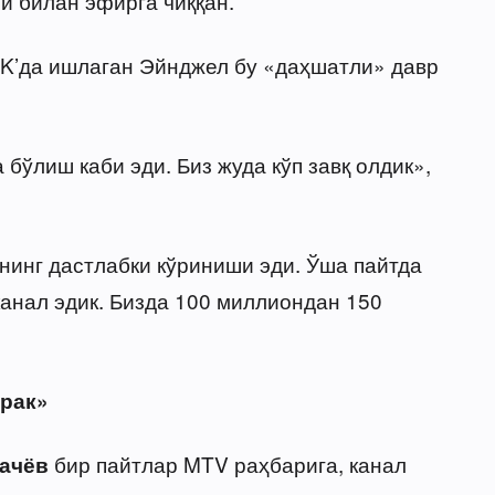
 билан эфирга чиққан.
K’да ишлаган Эйнджел бу «даҳшатли» давр
бўлиш каби эди. Биз жуда кўп завқ олдик»,
нинг дастлабки кўриниши эди. Ўша пайтда
еканал эдик. Бизда 100 миллиондан 150
ерак»
бир пайтлар MTV раҳбарига, канал
ачёв