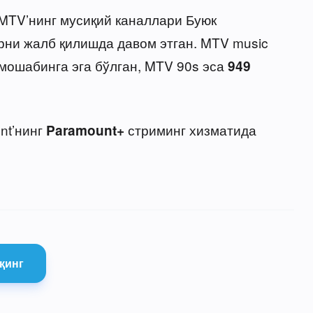
, MTV’нинг мусиқий каналлари Буюк
ни жалб қилишда давом этган. MTV music
мошабинга эга бўлган, MTV 90s эса
949
nt’нинг
стриминг хизматида
Paramount+
қинг