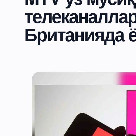
телеканалла
Британияда 