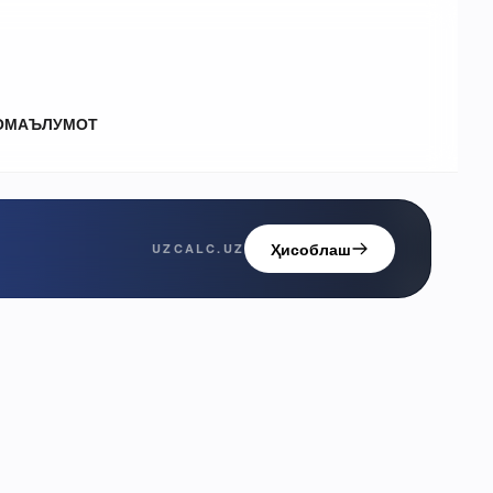
О
МАЪЛУМОТ
Ҳисоблаш
UZCALC.UZ