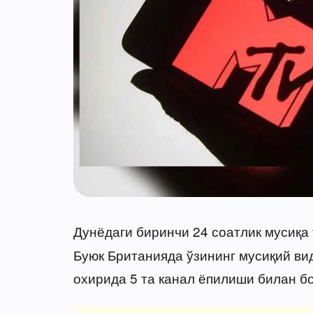
Дунёдаги биринчи 24 соатлик мусиқ
Буюк Британияда ўзининг мусиқий ви
охирида 5 та канал ёпилиши билан бо