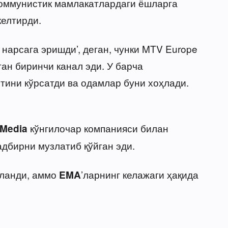
Коммунистик мамлакатлардаги ёшларга
келтирди.
 нарсага эришди’, деган, чунки MTV Europe
ган биринчи канал эди. У барча
тини кўрсатди ва одамлар буни хоҳлади.
кўнгилочар компанияси билан
Media
дбирни музлатиб қўйган эди.
қланди, аммо
’ларнинг келажаги ҳақида
EMA