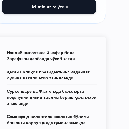
UzLotin.uz га ўтиш
Навоий вилоятида 3 нафар бола
Зарафшон дарёсида чўкиб кетди
Ҳасан Солиҳов президентнинг маданият
бўйича вакили этиб тайинланди
Сурхондарё ва Фарғонада болаларга
ноқонуний диний таълим бериш ҳолатлари
аниқланди
Самарқанд вилоятида экология бўлими
бошлиғи коррупцияда гумонланмоқда