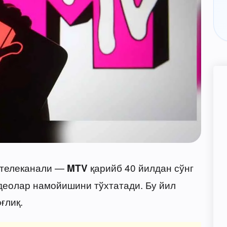
а телеканали —
қарийб 40 йилдан сўнг
MTV
деолар намойишини тўхтатади. Бу йил
ғлиқ.