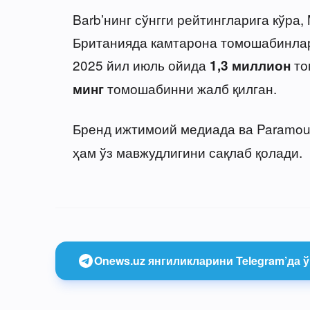
Barb’нинг сўнгги рейтингларига кўра
Британияда камтарона томошабинлар
2025 йил июль ойида
то
1,3 миллион
томошабинни жалб қилган.
минг
Бренд ижтимоий медиада ва Paramou
ҳам ўз мавжудлигини сақлаб қолади.
Onews.uz янгиликларини Telegram’да ў