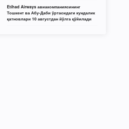
Etihad Airways авиакомпаниясининг
Тошкент ва Абу-Даби ўртасидаги кундалик
қатновлари 10 августдан йўлга қўйилади