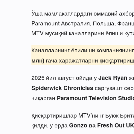
Ўша мамлакатлардаги оммавий ахбор
Paramount Австралия, Польша, Франц
MTV мусиқий каналларини ёпиши кут
Каналларнинг ёпилиши компаниянинг
гача харажатларни қисқартиришг
млн)
2025 йил август ойида у
жа
Jack Ryan
саргузашт сер
Spiderwick Chronicles
чиқарган
Paramount Television Studi
Қисқартиришлар MTV’нинг Буюк Брит
қилди, у ерда
Gonzo ва Fresh Out U