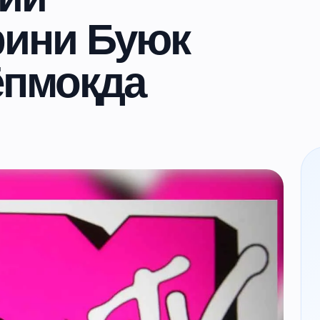
рини Буюк
ёпмоқда