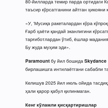
80-йилларда темир парда ортидаги 
таъсир кўрсатганини айтган ҳикояни 
«У, ‘Мусиқа ракеталардан кўра кўпроқ
Ғарб ҳаёти қандай эканлигини кўрсат
тарғиботлардан ўтиб, ёшлар мадания
Бу жуда муҳим эди».
бу йил бошида
Paramount
Skydance 
бирлашишга интилаётгани сабабли та
Келишув 2025 йил июль ойида тасди
ҳали қарор қабул қилинмаган.
Кенг кўламли қисқартиришлар