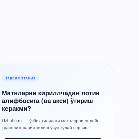
ТАВСИЯ ЭТАМИЗ
Матнларни кириллчадан лотин
алифбосига (ва акси) ўгириш
керакми?
UzLotin.uz — ўзбек тилидаги матнларни онлайн
транслитерация қилиш учун қулай сервис.