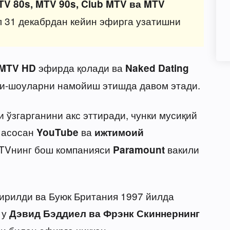
TV 80s, MTV 90s, Club MTV ва MTV
 31 декабрдан кейин эфирга узатишни
эфирда қолади ва
MTV HD
Naked Dating
и-шоуларни намойиш этишда давом этади.
 ўзгарганини акс эттиради, чунки мусиқий
 асосан
ва
YouTube
ижтимоий
TVнинг бош компанияси
вакили
Paramount
ирилди ва Буюк Британия 1997 йилда
 у
Дэвид Бэддиел ва Фрэнк Скиннернинг