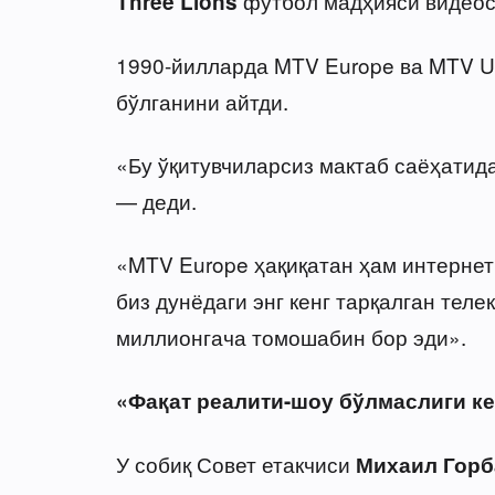
футбол мадҳияси видеоси
Three Lions
1990-йилларда MTV Europe ва MTV U
бўлганини айтди.
«Бу ўқитувчиларсиз мактаб саёҳатида 
— деди.
«MTV Europe ҳақиқатан ҳам интернет
биз дунёдаги энг кенг тарқалган тел
миллионгача томошабин бор эди».
«Фақат реалити-шоу бўлмаслиги к
У собиқ Совет етакчиси
Михаил Горб