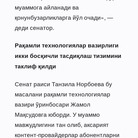
муаммога айланади ва
қонунбузарликларга йўл очади», —
деди сенатор.
Рақамли технологиялар вазирлиги
икки босқичли тасдиқлаш тизимини
таклиф қилди
Сенат раиси Танзила Норбоева бу
масалани рақамли технологиялар
вазири ўринбосари Жамол
Мақсудовга юборди. У муаммо
мавжудлигини тан олиб, аксарият
контент-провайдерлар абонентларни