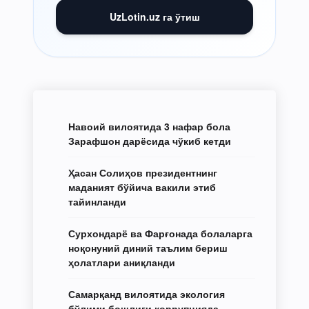
UzLotin.uz га ўтиш
Навоий вилоятида 3 нафар бола
Зарафшон дарёсида чўкиб кетди
Ҳасан Солиҳов президентнинг
маданият бўйича вакили этиб
тайинланди
Сурхондарё ва Фарғонада болаларга
ноқонуний диний таълим бериш
ҳолатлари аниқланди
Самарқанд вилоятида экология
бўлими бошлиғи коррупцияда