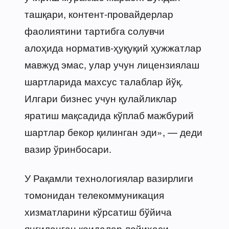
ташқари, контент-провайдерлар
фаолиятини тартибга солувчи
алоҳида норматив-ҳуқуқий ҳужжатлар
мавжуд эмас, улар учун лицензиялаш
шартларида махсус талаблар йўқ.
Илгари бизнес учун қулайликлар
яратиш мақсадида кўплаб мажбурий
шартлар бекор қилинган эди», — деди
вазир ўринбосари.
У Рақамли технологиялар вазирлиги
томонидан телекоммуникация
хизматларини кўрсатиш бўйича
янгиланган қоидалар лойиҳаси