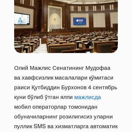
Олий Мажлис Сенатининг Мудофаа
ва хавфсизлик масалалари қўмитаси
раиси Қутбиддин Бурхонов 4 сентябрь
куни бўлиб ўтган ялпи
мажлисда
мобил операторлар томонидан
обуначиларнинг розилигисиз уларни
пуллик SMS ва хизматларга автоматик