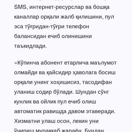
SMS, интернет-ресурслар ва бошқа
каналлар орқали жалб қилишини, пул
эса тўғридан-тўғри телефон
балансидан ечиб олинишини
таъкидлади.
«Кўпинча абонент етарлича маълумот
олмайди ва қайсидир ҳаволага босиш
орқали унинг хоҳишисиз, тасодифан
уланиш содир бўлади. Шундан сўнг
кунлик ва ойлик пул ечиб олиш
автоматик равишда давом этаверади.
Хизматни улаш осон, лекин уни
ўчириш мураккаб жараён. Бундан