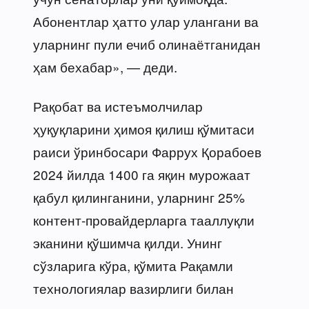
Абонентлар ҳатто улар улангани ва
уларнинг пули ечиб олинаётганидан
ҳам бехабар», — деди.
Рақобат ва истеъмолчилар
ҳуқуқларини ҳимоя қилиш қўмитаси
раиси ўринбосари Фаррух Қорабоев
2024 йилда 1400 га яқин мурожаат
қабул қилинганини, уларнинг 25%
контент-провайдерларга тааллуқли
эканини қўшимча қилди. Унинг
сўзларига кўра, қўмита Рақамли
технологиялар вазирлиги билан