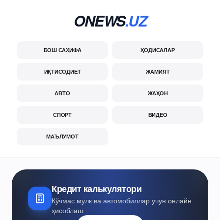
ONEWS
.UZ
БОШ САҲИФА
ҲОДИСАЛАР
ИҚТИСОДИЁТ
ЖАМИЯТ
АВТО
ЖАҲОН
СПОРТ
ВИДЕО
МАЪЛУМОТ
Кредит калькулятори
Кўчмас мулк ва автомобиллар учун онлайн
ҳисоблаш