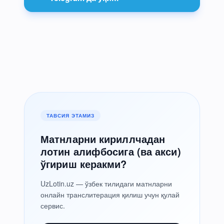
ТАВСИЯ ЭТАМИЗ
Матнларни кириллчадан
лотин алифбосига (ва акси)
ўгириш керакми?
UzLotin.uz — ўзбек тилидаги матнларни
онлайн транслитерация қилиш учун қулай
сервис.