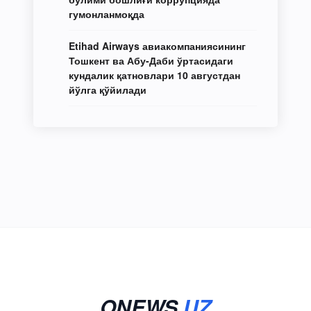
гумонланмоқда
Etihad Airways авиакомпаниясининг
Тошкент ва Абу-Даби ўртасидаги
кундалик қатновлари 10 августдан
йўлга қўйилади
ONEWS
.UZ