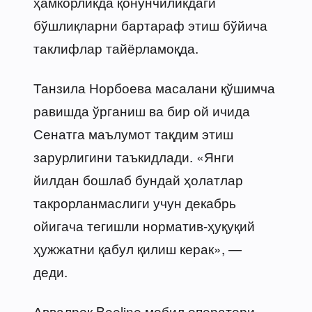
ҳамкорликда қонунчиликдаги
бўшлиқларни бартараф этиш бўйича
таклифлар тайёрламоқда.
Танзила Норбоева масалани қўшимча
равишда ўрганиш ва бир ой ичида
Сенатга маълумот тақдим этиш
зарурлигини таъкидлади. «Янги
йилдан бошлаб бундай ҳолатлар
такрорланмаслиги учун декабрь
ойигача тегишли норматив-ҳуқуқий
ҳужжатни қабул қилиш керак», —
деди.
Аввалроқ Beeline мобил оператори