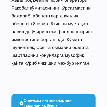
Рақобат қўмитасининг кўрсатмасини
бажариб, абонентларга кунлик
абонент тўловига ўтишни мустақил
равишда ўчириш ёки фаоллаштириш
имкониятини берган эди. Қўмита
шунингдек, Ucellга оммавий оферта
шартларини қонунларга мувофиқ
қайта кўриб чиқишни мажбур қилган.
Onews.uz янгиликларини
Telegram’да ўқинг