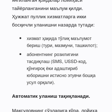
тайёрланганини маълум қилди.
Ҳужжат пуллик хизматларга икки
босқичли уланишни назарда тутади:
хизмат ҳақида тўлиқ маълумот
бериш (тури, мазмуни, ташкилот);
абонентнинг розилигини
тасдиқлаш (SMS, USSD-код,
қўнғироқ ёки адаштириб
юборишни истисно этувчи бошқа
усул орқали).
Автоматик уланиш тақиқланади.
Мақсудовнинг сўзларига кўра, лойиҳа