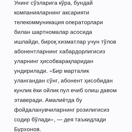
Унинг сўзларига кўра, бундай
компанияларнинг аксарияти
телекоммуникация операторлари
билан шартномалар асосида
ишлайди, бироқ хизматлар учун тўлов
абонентларнинг хабардорлигисиз
уларнинг ҳисобварақларидан
ундирилади. «Бир марталик
улангандан сўнг, абонент ҳисобидан
кунлик ёки ойлик пул ечиб олиш давом
этаверади. Амалиётда бу
фойдаланувчиларнинг розилигисиз
содир бўлади», — дея таъкидлади
Бурхонов.