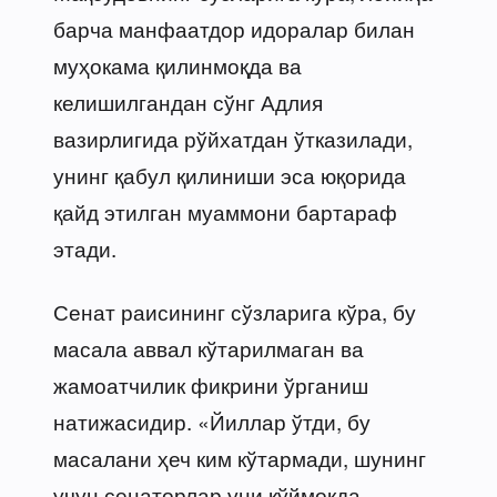
барча манфаатдор идоралар билан
муҳокама қилинмоқда ва
келишилгандан сўнг Адлия
вазирлигида рўйхатдан ўтказилади,
унинг қабул қилиниши эса юқорида
қайд этилган муаммони бартараф
этади.
Сенат раисининг сўзларига кўра, бу
масала аввал кўтарилмаган ва
жамоатчилик фикрини ўрганиш
натижасидир. «Йиллар ўтди, бу
масалани ҳеч ким кўтармади, шунинг
учун сенаторлар уни қўймоқда.