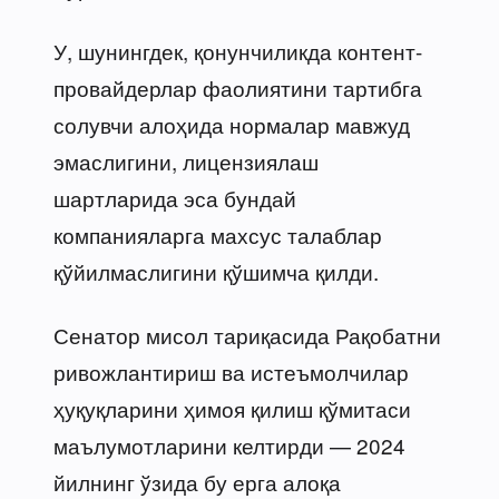
У, шунингдек, қонунчиликда контент-
провайдерлар фаолиятини тартибга
солувчи алоҳида нормалар мавжуд
эмаслигини, лицензиялаш
шартларида эса бундай
компанияларга махсус талаблар
қўйилмаслигини қўшимча қилди.
Сенатор мисол тариқасида Рақобатни
ривожлантириш ва истеъмолчилар
ҳуқуқларини ҳимоя қилиш қўмитаси
маълумотларини келтирди — 2024
йилнинг ўзида бу ерга алоқа