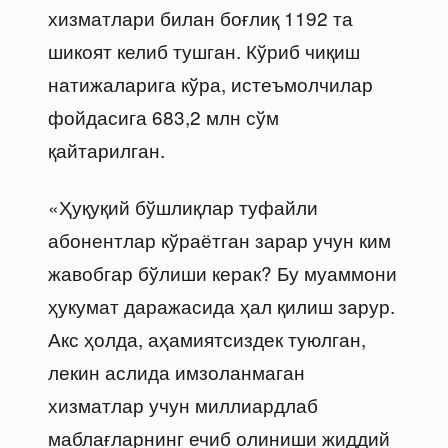
хизматлари билан боғлиқ 1192 та
шикоят келиб тушган. Кўриб чиқиш
натижаларига кўра, истеъмолчилар
фойдасига 683,2 млн сўм
қайтарилган.
«Ҳуқуқий бўшлиқлар туфайли
абонентлар кўраётган зарар учун ким
жавобгар бўлиши керак? Бу муаммони
ҳукумат даражасида ҳал қилиш зарур.
Акс ҳолда, аҳамиятсиздек туюлган,
лекин аслида имзоланмаган
хизматлар учун миллиардлаб
маблағларнинг ечиб олиниши жиддий