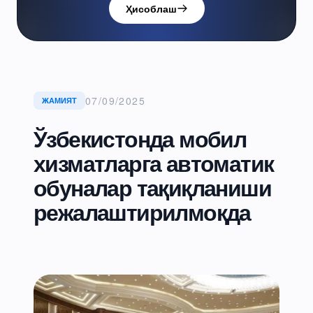
Ҳисоблаш
07/09/2025
ЖАМИЯТ
Ўзбекистонда мобил
хизматларга автоматик
обуналар тақиқланиши
режалаштирилмоқда