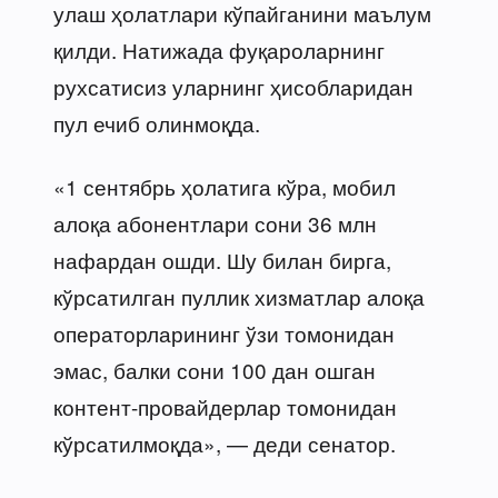
улаш ҳолатлари кўпайганини маълум
қилди. Натижада фуқароларнинг
рухсатисиз уларнинг ҳисобларидан
пул ечиб олинмоқда.
«1 сентябрь ҳолатига кўра, мобил
алоқа абонентлари сони 36 млн
нафардан ошди. Шу билан бирга,
кўрсатилган пуллик хизматлар алоқа
операторларининг ўзи томонидан
эмас, балки сони 100 дан ошган
контент-провайдерлар томонидан
кўрсатилмоқда», — деди сенатор.