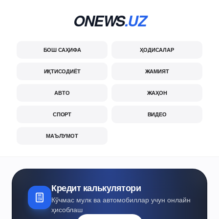
ONEWS
.UZ
БОШ САҲИФА
ҲОДИСАЛАР
ИҚТИСОДИЁТ
ЖАМИЯТ
АВТО
ЖАҲОН
СПОРТ
ВИДЕО
МАЪЛУМОТ
Кредит калькулятори
Кўчмас мулк ва автомобиллар учун онлайн
ҳисоблаш