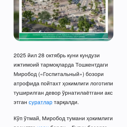
2025 йил 28 октябрь куни кундузи
ижтимоий тармоқларда Тошкентдаги
Миробод («Госпитальный») бозори
атрофида пойтахт ҳокимлиги логотипи
туширилган девор ўрнатилаётгани акс
этган
суратлар
тарқалди.
Кўп ўтмай, Миробод тумани ҳокимлиги