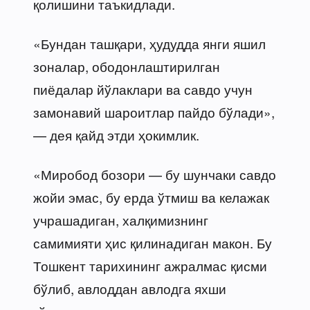
қолишини таъкидлади.
«Бундан ташқари, ҳудудда янги яшил
зоналар, ободонлаштирилган
пиёдалар йўлаклари ва савдо учун
замонавий шароитлар пайдо бўлади»,
— дея қайд этди ҳокимлик.
«Миробод бозори — бу шунчаки савдо
жойи эмас, бу ерда ўтмиш ва келажак
учрашадиган, халқимизнинг
самимияти ҳис қилинадиган макон. Бу
Тошкент тарихининг ажралмас қисми
бўлиб, авлоддан авлодга яхши