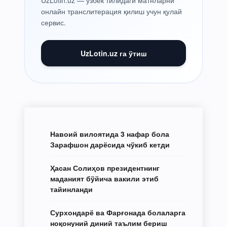
онлайн транслитерация қилиш учун қулай
сервис.
UzLotin.uz га ўтиш
Навоий вилоятида 3 нафар бола
Зарафшон дарёсида чўкиб кетди
Ҳасан Солиҳов президентнинг
маданият бўйича вакили этиб
тайинланди
Сурхондарё ва Фарғонада болаларга
ноқонуний диний таълим бериш