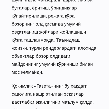
буталар, ёритиш, ўриндиқлар
кўпайтирилиши, режага кўра
бозорнинг олд қисмида умумий
овқатланиш жойлари жойлашиши
кўзга ташланмоқда. Таъкидлаш
жоизки, турли рендерлардаги алоҳида
объектлар бозор олдидаги
майдоннинг умумий кўриниши билан
мос келмайди.
Ҳокимлик «Газета»нинг бу ҳақдаги
саволига нашр этилган эскизлар
дастлабки эканлигини маълум қилди.