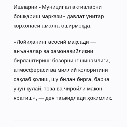
Ишларни «Муниципал активларни
бошқариш маркази» давлат унитар
корхонаси амалга оширмоқда.
«Лойиҳанинг асосий мақсади —
анъаналар ва замонавийликни
бирлаштириш: бозорнинг шинамлиги,
атмосфераси ва миллий колоритини
сақлаб қолиш, шу билан бирга, барча
учун қулай, тоза ва чиройли макон
яратиш», — дея таъкидлади ҳокимлик.