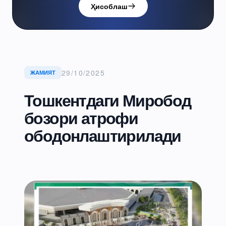
Ҳисоблаш
29/10/2025
ЖАМИЯТ
Тошкентдаги Миробод
бозори атрофи
ободонлаштирилади