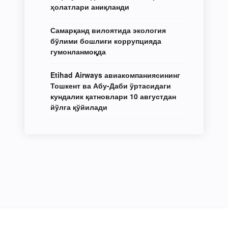
ҳолатлари аниқланди
Самарқанд вилоятида экология
бўлими бошлиғи коррупцияда
гумонланмоқда
Etihad Airways авиакомпаниясининг
Тошкент ва Абу-Даби ўртасидаги
кундалик қатновлари 10 августдан
йўлга қўйилади