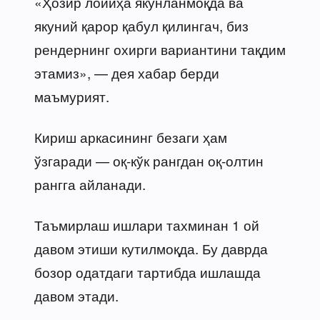
«Ҳозир лойиҳа якунланмоқда ва
якуний қарор қабул қилингач, биз
рендернинг охирги вариантини тақдим
этамиз», — дея хабар берди
маъмурият.
Кириш аркасининг безаги ҳам
ўзгаради — оқ-кўк рангдан оқ-олтин
рангга айланади.
Таъмирлаш ишлари тахминан 1 ой
давом этиши кутилмоқда. Бу даврда
бозор одатдаги тартибда ишлашда
давом этади.