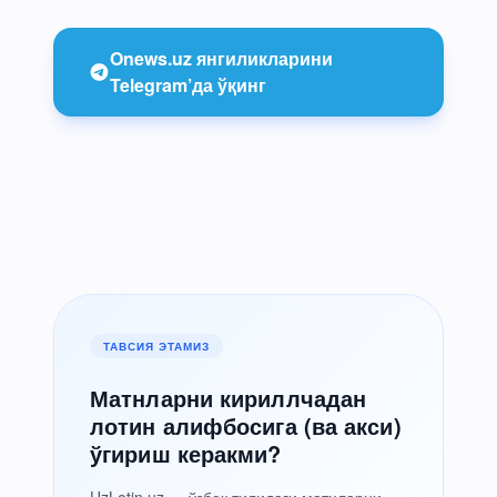
Onews.uz янгиликларини
Telegram’да ўқинг
ТАВСИЯ ЭТАМИЗ
Матнларни кириллчадан
лотин алифбосига (ва акси)
ўгириш керакми?
UzLotin.uz — ўзбек тилидаги матнларни