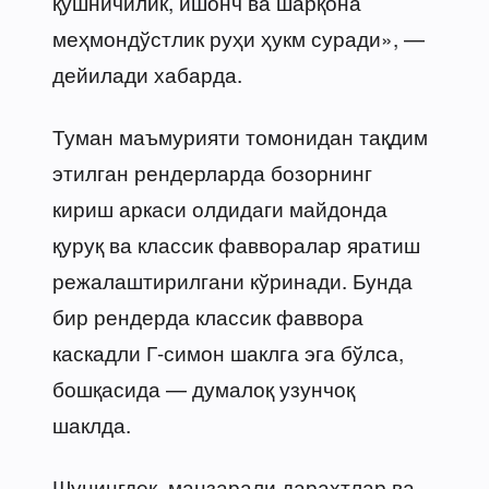
қўшничилик, ишонч ва шарқона
меҳмондўстлик руҳи ҳукм суради», —
дейилади хабарда.
Туман маъмурияти томонидан тақдим
этилган рендерларда бозорнинг
кириш аркаси олдидаги майдонда
қуруқ ва классик фавворалар яратиш
режалаштирилгани кўринади. Бунда
бир рендерда классик фаввора
каскадли Г-симон шаклга эга бўлса,
бошқасида — думалоқ узунчоқ
шаклда.
Шунингдек, манзарали дарахтлар ва