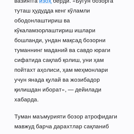
вазиятга
изоҳ
берди. «Бугун бозорга
туташ ҳудудда кенг кўламли
ободонлаштириш ва
кўкаламзорлаштириш ишлари
бошланди, ундан мақсад бозорни
туманнинг маданий ва савдо юраги
сифатида сақлаб қолиш, уни ҳам
пойтахт аҳолиси, ҳам меҳмонлари
учун янада қулай ва жозибадор
қилишдан иборат», — дейилади
хабарда.
Туман маъмурияти бозор атрофидаги
мавжуд барча дарахтлар сақланиб