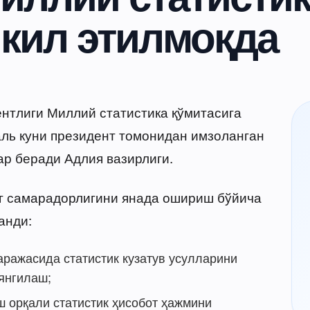
шкил этилмоқда
ентлиги Миллий статистика қўмитасига
ль куни президент томонидан имзоланган
ар беради Адлия вазирлиги.
г самарадорлигини янада ошириш бўйича
анди:
аражасида статистик кузатув усулларини
янгилаш;
 орқали статистик ҳисобот ҳажмини