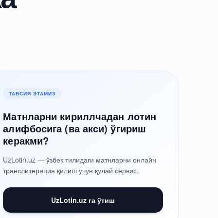
ТАВСИЯ ЭТАМИЗ
Матнларни кириллчадан лотин
алифбосига (ва акси) ўгириш
керакми?
UzLotin.uz — ўзбек тилидаги матнларни онлайн
транслитерация қилиш учун қулай сервис.
UzLotin.uz га ўтиш