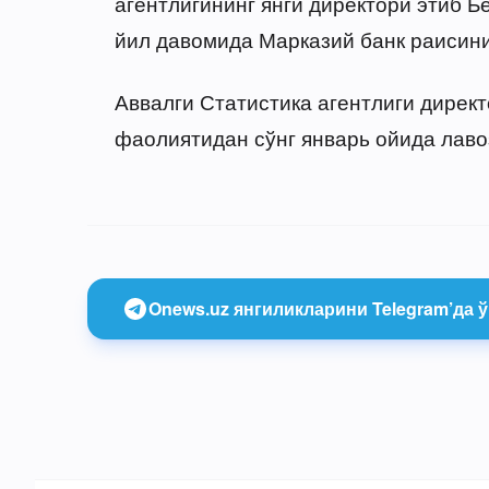
агентлигининг янги директори этиб Б
йил давомида Марказий банк раисин
Аввалги Статистика агентлиги директ
фаолиятидан сўнг январь ойида лаво
Onews.uz янгиликларини Telegram’да ў