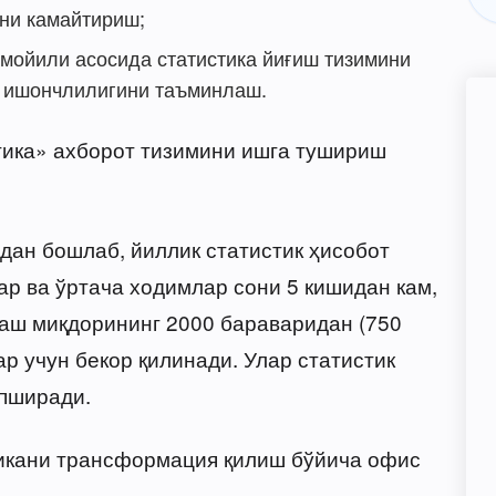
ни камайтириш;
мойили асосида статистика йиғиш тизимини
 ишончлилигини таъминлаш.
тика» ахборот тизимини ишга тушириш
дан бошлаб, йиллик статистик ҳисобот
 ва ўртача ходимлар сони 5 кишидан кам,
аш миқдорининг 2000 бараваридан (750
р учун бекор қилинади. Улар статистик
опширади.
икани трансформация қилиш бўйича офис