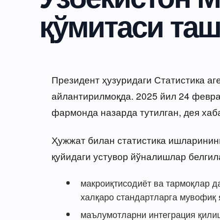
қўмитаси та
Президент ҳузуридаги Статистика аг
айлантирилмоқда. 2025 йил 24 февра
фармонда назарда тутилган, дея хаб
Ҳужжат билан статистика ишларинин
қуйидаги устувор йўналишлар белгил
макроиқтисодиёт ва тармоқлар д
халқаро стандартларга мувофиқ 
маълумотларни интеграция қилиш