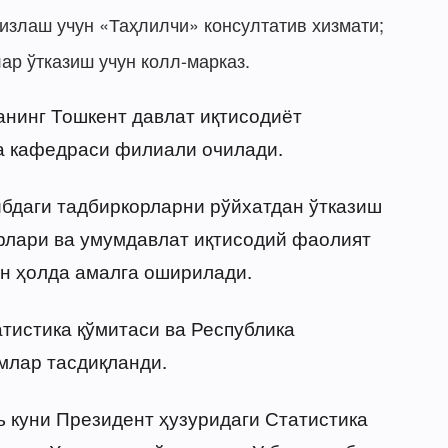
излаш учун «Таҳлилчи» консултатив хизмати;
ар ўтказиш учун колл-марказ.
анинг Тошкент давлат иқтисодиёт
а кафедраси филиали очилади.
ибдаги тадбиркорларни рўйхатдан ўтказиш
урлари ва умумдавлат иқтисодий фаолият
н ҳолда амалга оширилади.
тистика қўмитаси ва Республика
млар тасдиқланди.
ь куни Президент ҳузуридаги Статистика