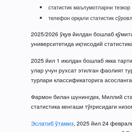
статистик маълумотларни тезкор 
телефон орқали статистик сўровл
2025/2026 ўқув йилдан бошлаб қўмит
университетида иқтисодий статистик
2025 йил 1 июлдан бошлаб якка тарт
улар учун рухсат этилган фаолият т
турлари классификаторига асосланга
Фармон билан шунингдек, Миллий ста
статистика кенгаши тўғрисидаги низо
Эслатиб ўтамиз
, 2025 йил 24 феврал