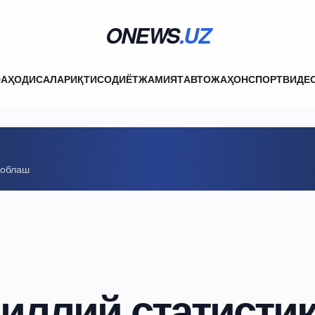
ONEWS
.UZ
ФА
ҲОДИСАЛАР
ИҚТИСОДИЁТ
ЖАМИЯТ
АВТО
ЖАҲОН
СПОРТ
ВИДЕ
соблаш
иллий статисти