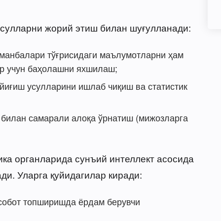
усулларни жорий этиш билан шуғулланади:
 манбалари тўғрисидаги маълумотларни ҳам
ар учун баҳолашни яхшилаш;
йиғиш усулларини ишлаб чиқиш ва статистик
 билан самарали алоқа ўрнатиш (мижозларга
ика органларида сунъий интеллект асосида
ди. Уларга қуйидагилар киради:
собот топширишда ёрдам берувчи