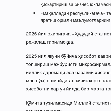
қисқартириш ва бизнес юкламаси
«маҳалладaн республикагача» та
яратиш орқали маълумотларнинг
2025 йил охиригача «Ҳудудий статис
режалаштирилмоқда.
2025 йил якуни бўйича ҳисобот даври
топшириш мажбурияти микрофирмалар
йиллик даромади эса базавий ҳисобл
млн сўм) ошмайдиган кичик корхонала
ҳисоботни ҳар уч йилда бир марта т
Қўмита тузилмасида Миллий статист
ташкил этилади.