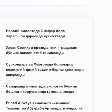
Навоий вилоятида 3 нафар бола
Зарафшон дарёсида чўкиб кетди
Ҳасан Солиҳов президентнинг маданият
бўйича вакили этиб тайинланди
Сурхондарё ва Фарғонада болаларга
ноқонуний диний таълим бериш ҳолатлари
аниқланди
Самарқанд вилоятида экология бўлими
бошлиғи коррупцияда гумонланмоқда
Etihad Airways авиакомпаниясининг
Тошкент ва Абу-Даби ўртасидаги кундалик