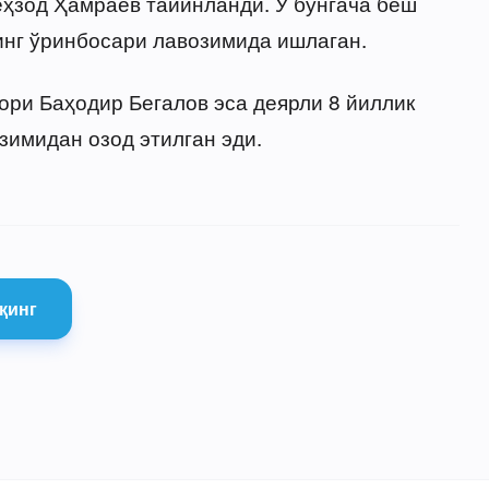
еҳзод Ҳамраев тайинланди. У бунгача беш
инг ўринбосари лавозимида ишлаган.
ори Баҳодир Бегалов эса деярли 8 йиллик
зимидан озод этилган эди.
қинг