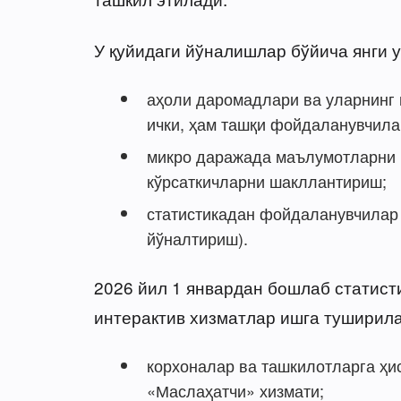
У қуйидаги йўналишлар бўйича янги 
аҳоли даромадлари ва уларнинг
ички, ҳам ташқи фойдаланувчил
микро даражада маълумотларни 
кўрсаткичларни шакллантириш;
статистикадан фойдаланувчилар
йўналтириш).
2026 йил 1 январдан бошлаб статист
интерактив хизматлар ишга туширила
корхоналар ва ташкилотларга ҳи
«Маслаҳатчи» хизмати;