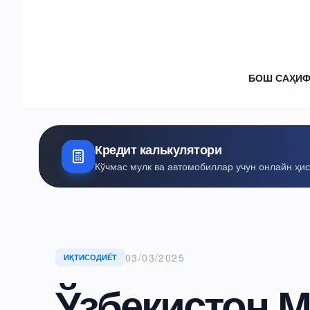
БОШ САҲИ
Кредит калькулятори
Кўчмас мулк ва автомобиллар учун онлайн ҳи
03/03/2025
ИҚТИСОДИЁТ
Ўзбекистон М