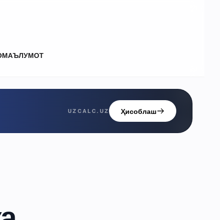
О
МАЪЛУМОТ
Ҳисоблаш
UZCALC.UZ
ка