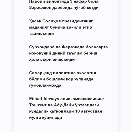
Навоий вилоятида 3 нафар бола
Зарафшон дарёсида чўкиб кетди
Ҳасан Солиҳов президентнинг
маданият бўйича вакили этиб
тайинланди
Сурхондарё ва Фарғонада болаларга
ноқонуний диний таълим бериш
ҳолатлари аниқланди
Самарқанд вилоятида экология
бўлими бошлиғи коррупцияда
гумонланмоқда
Etihad Airways авиакомпаниясининг
Тошкент ва Абу-Даби ўртасидаги
кундалик қатновлари 10 августдан
йўлга қўйилади