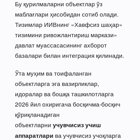
Бу қурилмаларни объектлар ўз
маблағлари ҳисобидан сотиб олади.
Тизимлар ИИВнинг «Хавфсиз шаҳар»
тизимини ривожлантириш маркази»
давлат муассасасининг ахборот
базалари билан интеграция қилинади.
Ўта муҳим ва тоифаланган
объектларга эга вазирликлар,
идоралар ва бошқа ташкилотларга
2026 йил охиригача босқичма-босқич
қўриқланадиган
объектларни
учувчисиз учиш
ва учувчисиз учоқларга
аппаратлари