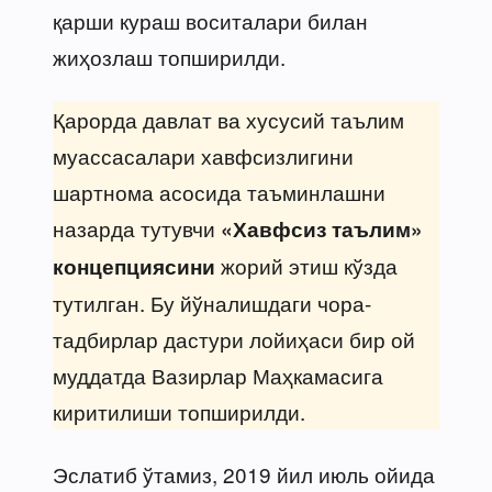
қарши кураш воситалари билан
жиҳозлаш топширилди.
Қарорда давлат ва хусусий таълим
муассасалари хавфсизлигини
шартнома асосида таъминлашни
назарда тутувчи
«Хавфсиз таълим»
жорий этиш кўзда
концепциясини
тутилган. Бу йўналишдаги чора-
тадбирлар дастури лойиҳаси бир ой
муддатда Вазирлар Маҳкамасига
киритилиши топширилди.
Эслатиб ўтамиз, 2019 йил июль ойида