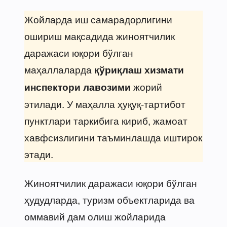
Жойларда иш самарадорлигини
ошириш мақсадида жиноятчилик
даражаси юқори бўлган
маҳаллаларда
қўриқлаш хизмати
жорий
инспектори лавозими
этилади. У маҳалла ҳуқуқ-тартибот
пунктлари таркибига кириб, жамоат
хавфсизлигини таъминлашда иштирок
этади.
Жиноятчилик даражаси юқори бўлган
ҳудудларда, туризм объектларида ва
оммавий дам олиш жойларида