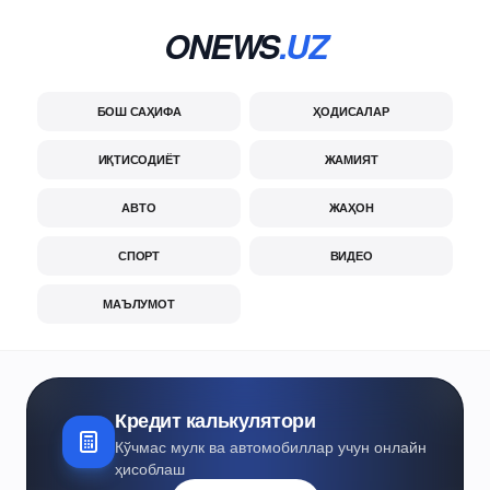
ONEWS
.UZ
БОШ САҲИФА
ҲОДИСАЛАР
ИҚТИСОДИЁТ
ЖАМИЯТ
АВТО
ЖАҲОН
СПОРТ
ВИДЕО
МАЪЛУМОТ
Кредит калькулятори
Кўчмас мулк ва автомобиллар учун онлайн
ҳисоблаш