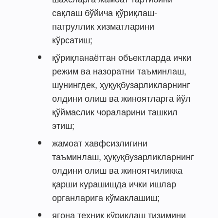
сақлаш бўйича қўриқлаш-
патруллик хизматларини
кўрсатиш;
қўриқланаётган объектларда ички
режим ва назоратни таъминлаш,
шунингдек, ҳуқуқбузарликларнинг
олдини олиш ва жиноятларга йўл
қўймаслик чораларини ташкил
этиш;
жамоат хавфсизлигини
таъминлаш, ҳуқуқбузарликларнинг
олдини олиш ва жиноятчиликка
қарши курашишда ички ишлар
органларига кўмаклашиш;
ягона техник қўриқлаш тизимини