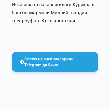
Ички ишлар вазирлигидаги Қўриқлаш
бош бошқармаси Миллий гвардия
тасарруфига ўтказилган эди.
Onews.uz янгиликларини
Telegram’да ўқинг