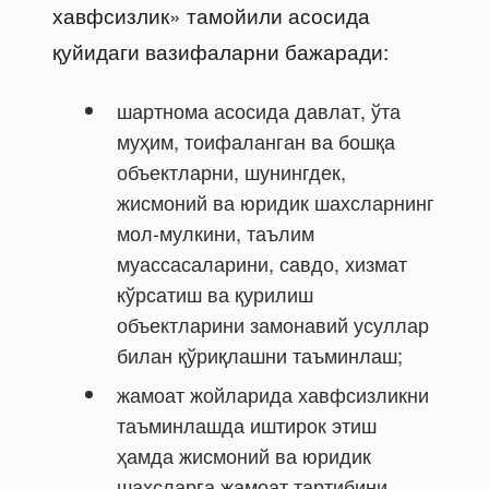
хавфсизлик» тамойили асосида
қуйидаги вазифаларни бажаради:
шартнома асосида давлат, ўта
муҳим, тоифаланган ва бошқа
объектларни, шунингдек,
жисмоний ва юридик шахсларнинг
мол-мулкини, таълим
муассасаларини, савдо, хизмат
кўрсатиш ва қурилиш
объектларини замонавий усуллар
билан қўриқлашни таъминлаш;
жамоат жойларида хавфсизликни
таъминлашда иштирок этиш
ҳамда жисмоний ва юридик
шахсларга жамоат тартибини