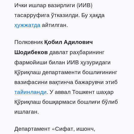
Ички ишлар вазирлиги (ИИВ)
тасарруфига ўтказилди. Бу ҳақда
ҳужжатда
айтилган.
Полковник
Қобил Адилович
давлат раҳбарининг
Шодибеков
фармойиши билан ИИВ ҳузуридаги
Қўриқлаш департаменти бошлиғининг
вазифасини вақтинча бажарувчи этиб
тайинланди
. У аввал Тошкент шаҳар
Қўриқлаш бошқармаси бошлиғи бўлиб
ишлаган.
Департамент «Сифат, ишонч,