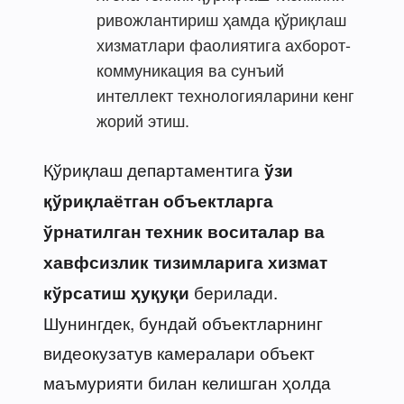
ривожлантириш ҳамда қўриқлаш
хизматлари фаолиятига ахборот-
коммуникация ва сунъий
интеллект технологияларини кенг
жорий этиш.
Қўриқлаш департаментига
ўзи
қўриқлаётган объектларга
ўрнатилган техник воситалар ва
хавфсизлик тизимларига хизмат
берилади.
кўрсатиш ҳуқуқи
Шунингдек, бундай объектларнинг
видеокузатув камералари объект
маъмурияти билан келишган ҳолда