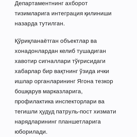
Департаментнинг ахборот
тизимларига интеграция қилиниши
назарда тутилган.
Қўриқланаётган объектлар ва
хонадонлардан келиб тушадиган
хавотир сигналлари тўғрисидаги
хабарлар бир вақтнинг ўзида ички
ишлар органларининг Ягона тезкор
бошқарув марказларига,
профилактика инспекторлари ва
тегишли ҳудуд патруль-пост хизмати
нарядларининг планшетларига
юборилади.