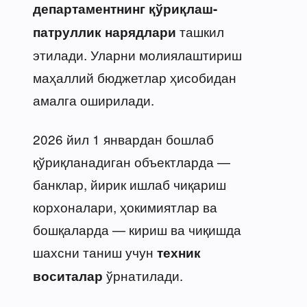
департаментнинг қўриқлаш-
ташкил
патруллик нарядлари
этилади. Уларни молиялаштириш
маҳаллий бюджетлар ҳисобидан
амалга оширилади.
2026 йил 1 январдан бошлаб
қўриқланадиган объектларда —
банклар, йирик ишлаб чиқариш
корхоналари, ҳокимиятлар ва
бошқаларда — кириш ва чиқишда
шахсни таниш учун
техник
ўрнатилади.
воситалар