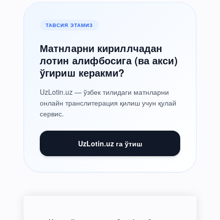
ТАВСИЯ ЭТАМИЗ
Матнларни кириллчадан
лотин алифбосига (ва акси)
ўгириш керакми?
UzLotin.uz — ўзбек тилидаги матнларни
онлайн транслитерация қилиш учун қулай
сервис.
UzLotin.uz га ўтиш