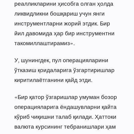
реалликларини ҳисобга олган ҳолда
ликвидликни бошқариш учун янги
инструментларни жорий этдик. Бир
йил давомида ҳар бир инструментни
такомиллаштирамиз».
У, шунингдек, пул операцияларини
ўтказиш қоидаларига ўзгартиришлар
киритилаётганини қайд этди.
«Бир қатор ўзгаришлар умуман бозор
операцияларига ёндашувларни қайта
кўриб чиқишни талаб қилади. Ҳаттоки
валюта курсининг тебранишлари ҳам