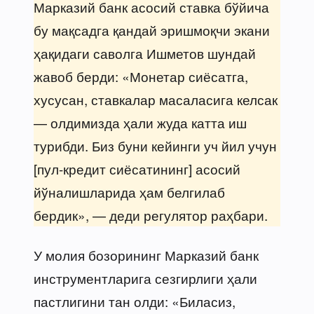
Марказий банк асосий ставка бўйича
бу мақсадга қандай эришмоқчи экани
ҳақидаги саволга Ишметов шундай
жавоб берди: «Монетар сиёсатга,
хусусан, ставкалар масаласига келсак
— олдимизда ҳали жуда катта иш
турибди. Биз буни кейинги уч йил учун
[пул-кредит сиёсатининг] асосий
йўналишларида ҳам белгилаб
бердик», — деди регулятор раҳбари.
У молия бозорининг Марказий банк
инструментларига сезгирлиги ҳали
пастлигини тан олди: «Биласиз,