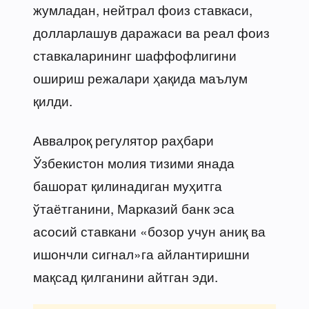
жумладан, нейтрал фоиз ставкаси,
долларлашув даражаси ва реал фоиз
ставкаларининг шаффофлигини
ошириш режалари ҳақида маълум
қилди.
Аввалроқ регулятор раҳбари
Ўзбекистон молия тизими янада
башорат қилинадиган муҳитга
ўтаётганини, Марказий банк эса
асосий ставкани «бозор учун аниқ ва
ишончли сигнал»га айлантиришни
мақсад қилганини айтган эди.