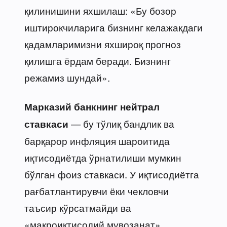
қилинишини яхшилаш: «Бу бозор
иштирокчиларига бизнинг келажакдаги
қадамларимизни яхшироқ прогноз
қилишга ёрдам беради. Бизнинг
режамиз шундай».
Марказий банкнинг нейтрал
— бу тўлиқ бандлик ва
ставкаси
барқарор инфляция шароитида
иқтисодиётда ўрнатилиши мумкин
бўлган фоиз ставкаси. У иқтисодиётга
рағбатлантирувчи ёки чекловчи
таъсир кўрсатмайди ва
«макроиқтисодий мувозанат»