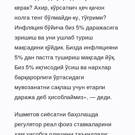
керак? Ахир, кўрсаткич ҳеч қачон
нолга тенг бўлмайди-ку, тўғрими?
Инфляция бўйича биз 5% даражасига
эришиш ва уни ушлаб туриш
мақсадини қўйдик. Бизда инфляцияни
5% дан пастга тушириш мақсади йўқ.
Биз 5% иқтисодий ўсиш ва нархлар
барқарорлиги ўртасидаги
мувозанатни сақлаш учун етарли
даража деб ҳисоблаймиз», — деди.
Ишметов сиёсатни баҳолашда
регулятор реал фоиз ставкаларини
ҳам ҳисобга олишини таъкидлади: