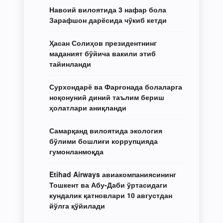
Навоий вилоятида 3 нафар бола
Зарафшон дарёсида чўкиб кетди
Ҳасан Солиҳов президентнинг
маданият бўйича вакили этиб
тайинланди
Сурхондарё ва Фарғонада болаларга
ноқонуний диний таълим бериш
ҳолатлари аниқланди
Самарқанд вилоятида экология
бўлими бошлиғи коррупцияда
гумонланмоқда
Etihad Airways авиакомпаниясининг
Тошкент ва Абу-Даби ўртасидаги
кундалик қатновлари 10 августдан
йўлга қўйилади