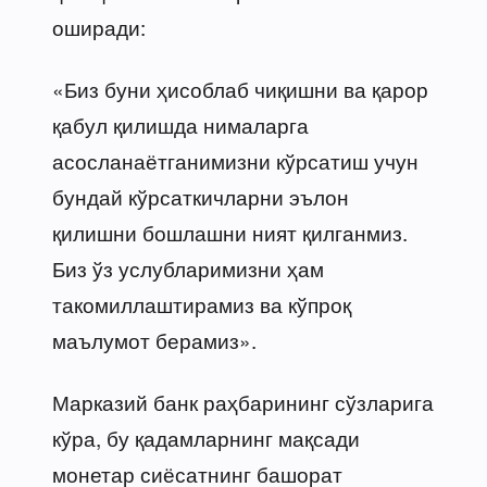
оширади:
«Биз буни ҳисоблаб чиқишни ва қарор
қабул қилишда нималарга
асосланаётганимизни кўрсатиш учун
бундай кўрсаткичларни эълон
қилишни бошлашни ният қилганмиз.
Биз ўз услубларимизни ҳам
такомиллаштирамиз ва кўпроқ
маълумот берамиз».
Марказий банк раҳбарининг сўзларига
кўра, бу қадамларнинг мақсади
монетар сиёсатнинг башорат