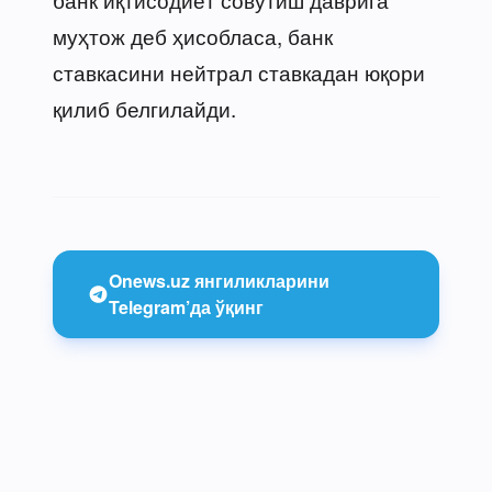
муҳтож деб ҳисобласа, банк
ставкасини нейтрал ставкадан юқори
қилиб белгилайди.
Onews.uz янгиликларини
Telegram’да ўқинг