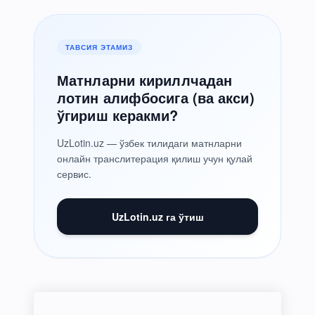
ТАВСИЯ ЭТАМИЗ
Матнларни кириллчадан
лотин алифбосига (ва акси)
ўгириш керакми?
UzLotin.uz — ўзбек тилидаги матнларни
онлайн транслитерация қилиш учун қулай
сервис.
UzLotin.uz га ўтиш