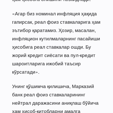
«Агар биз номинал инфляция ҳақида
гапирсак, реал фоиз ставкаларига ҳам
эътибор қаратамиз. Ҳозир, масалан,
инфляцион кутилмаларнинг пасайиши
ҳисобига реал ставкалар ошди. Бу
жорий кредит сиёсати ва пул-кредит
шароитларига ижобий таъсир
кўрсатади».
Унинг қўшимча қилишича, Марказий
банк реал фоиз ставкаларининг
нейтрал даражасини аниқлаш бўйича
ҳам ҳисоб-китобларни амалга