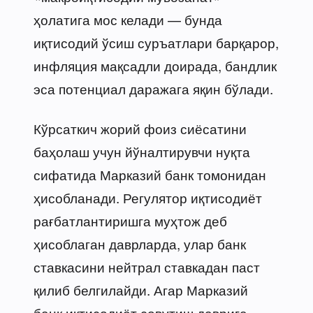
ҳолатига мос келади — бунда
иқтисодий ўсиш суръатлари барқарор,
инфляция мақсадли доирада, бандлик
эса потенциал даражага яқин бўлади.
Кўрсаткич жорий фоиз сиёсатини
баҳолаш учун йўналтирувчи нуқта
сифатида Марказий банк томонидан
ҳисобланади. Регулятор иқтисодиёт
рағбатлантиришга муҳтож деб
ҳисоблаган даврларда, улар банк
ставкасини нейтрал ставкадан паст
қилиб белгилайди. Агар Марказий
банк иқтисодиёт совутиш даврига