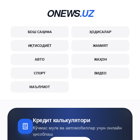
ONEWS
.UZ
БОШ САҲИФА
ҲОДИСАЛАР
ИҚТИСОДИЁТ
ЖАМИЯТ
АВТО
ЖАҲОН
СПОРТ
ВИДЕО
МАЪЛУМОТ
Кредит калькулятори
Кўчмас мулк ва автомобиллар учун онлайн
ҳисоблаш