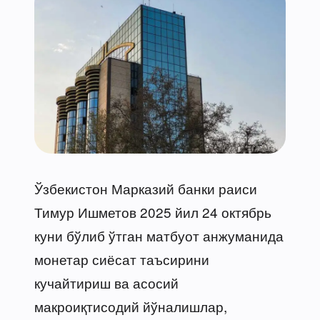
Ўзбекистон Марказий банки раиси
Тимур Ишметов 2025 йил 24 октябрь
куни бўлиб ўтган матбуот анжуманида
монетар сиёсат таъсирини
кучайтириш ва асосий
макроиқтисодий йўналишлар,