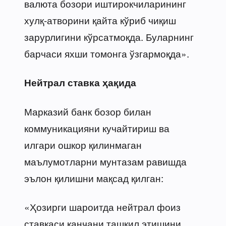
валюта бозори иштирокчиларининг
хулқ-атворини қайта кўриб чиқиш
зарурлигини кўрсатмоқда. Буларнинг
барчаси яхши томонга ўзгармоқда».
Нейтрал ставка ҳақида
Марказий банк бозор билан
коммуникацияни кучайтириш ва
илгари ошкор қилинмаган
маълумотларни мунтазам равишда
эълон қилишни мақсад қилган:
«Ҳозирги шароитда нейтрал фоиз
ставкаси қанчани ташкил этишини