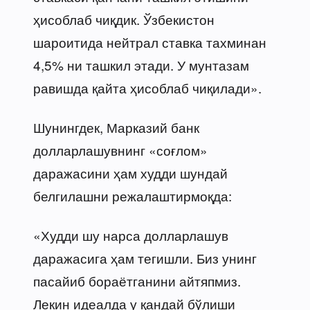
ҳисоблаб чиқдик. Ўзбекистон
шароитида нейтрал ставка тахминан
4,5% ни ташкил этади. У мунтазам
равишда қайта ҳисоблаб чиқилади».
Шунингдек, Марказий банк
долларлашувнинг «соғлом»
даражасини ҳам худди шундай
белгилашни режалаштирмоқда:
«Худди шу нарса долларлашув
даражасига ҳам тегишли. Биз унинг
пасайиб бораётганини айтяпмиз.
Лекин идеалда у қандай бўлиши