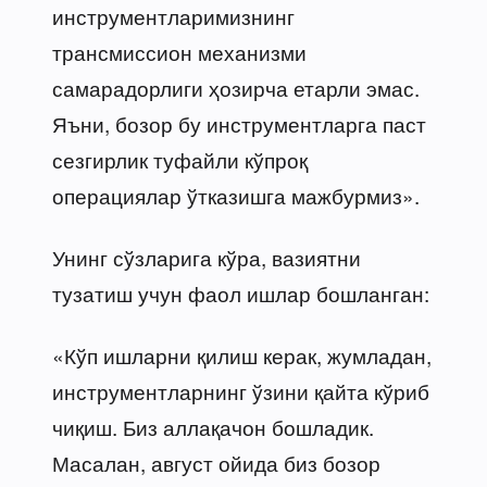
инструментларимизнинг
трансмиссион механизми
самарадорлиги ҳозирча етарли эмас.
Яъни, бозор бу инструментларга паст
сезгирлик туфайли кўпроқ
операциялар ўтказишга мажбурмиз».
Унинг сўзларига кўра, вазиятни
тузатиш учун фаол ишлар бошланган:
«Кўп ишларни қилиш керак, жумладан,
инструментларнинг ўзини қайта кўриб
чиқиш. Биз аллақачон бошладик.
Масалан, август ойида биз бозор