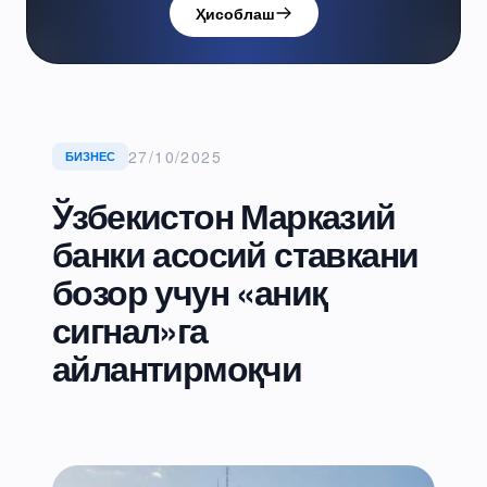
Ҳисоблаш
27/10/2025
БИЗНЕС
Ўзбекистон Марказий
банки асосий ставкани
бозор учун «аниқ
сигнал»га
айлантирмоқчи