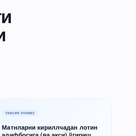
ги
и
ТАВСИЯ ЭТАМИЗ
Матнларни кириллчадан лотин
алифбосига (ва акси) ўгириш