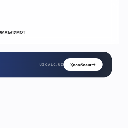
О
МАЪЛУМОТ
Ҳисоблаш
UZCALC.UZ