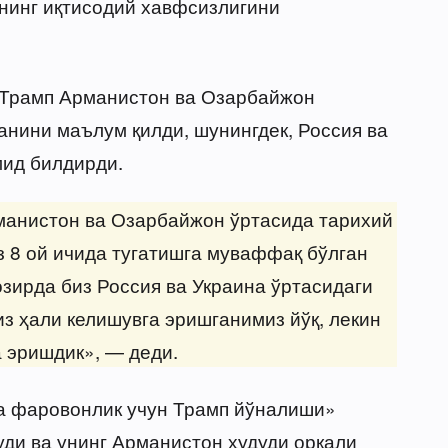
нинг иқтисодий хавфсизлигини
, Трамп Арманистон ва Озарбайжон
анини маълум қилди, шунингдек, Россия ва
мид билдирди.
манистон ва Озарбайжон ўртасида тарихий
з 8 ой ичида тугатишга муваффақ бўлган
зирда биз Россия ва Украина ўртасидаги
з ҳали келишувга эришганимиз йўқ, лекин
а эришдик», — деди.
а фаровонлик учун Трамп йўналиши»
ди ва унинг Арманистон ҳудуди орқали