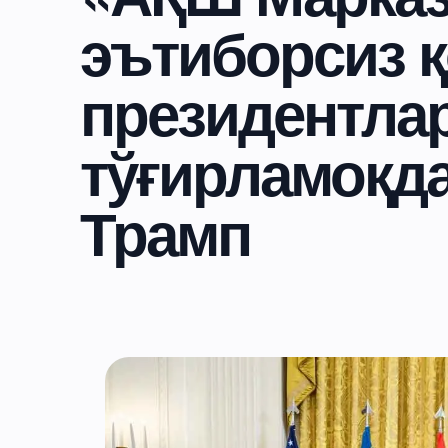
эътиборсиз қ
президентла
тўғирламоқд
Трамп