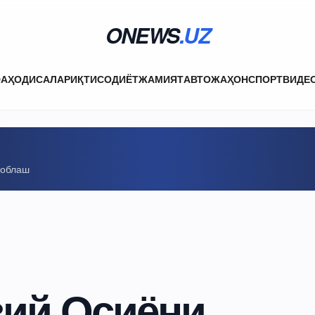
ONEWS
.UZ
ФА
ҲОДИСАЛАР
ИҚТИСОДИЁТ
ЖАМИЯТ
АВТО
ЖАҲОН
СПОРТ
ВИДЕ
соблаш
ий Осиёни