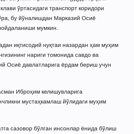
клави ўртасидаги транспорт коридори
кўра, бу йўналишдан Марказий Осиё
фойдаланиши мумкин.
ладан иқтисодий нуқтаи назардан ҳам муҳим
нгизининг нариги томонида савдо ва
й Осиё давлатларига ёрдам бериш учун
расман Иброҳим келишувларига
инчликни мустаҳкамлаш йўлидаги муҳим
атга сазовор бўлган инсонлар ёнида бўлиш