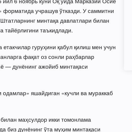
йил 6 ноябрь куни Оқ уйда Марказий Осиё
» форматида учрашув ўтказди. У саммитни
 Штатларнинг минтақа давлатлари билан
а тайёрлигини таъкидлади.
а етакчилар гуруҳини қабул қилиш мен учун
ганларга фақат оз сонли раҳбарлар
иё — дунёнинг ажойиб минтақаси
 одамлар» яшайдиган «кучли ва мураккаб
 билан маҳсулдор икки томонлама
да биз дунёнинг ўта муҳим минтақаси