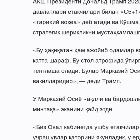
АҚШ Президенти Дональд Трамп 2025 
давлатлари етакчилари билан «С5+1
«тарихий воқеа» деб атади ва Қўшма
стратегик шерикликни мустаҳкамлашг
«Бу ҳақиқатан ҳам ажойиб одамлар в
катта шараф. Бу стол атрофида ўтир
тенглаша олади. Булар Марказий Ос
вакилларидир», — деди Трамп.
У Марказий Осиё «ақлли ва бардошли
минтақа» эканини қайд этди.
«Биз Овал кабинетда ушбу етакчилар
учрашувлар қаторини якунладик, у ер