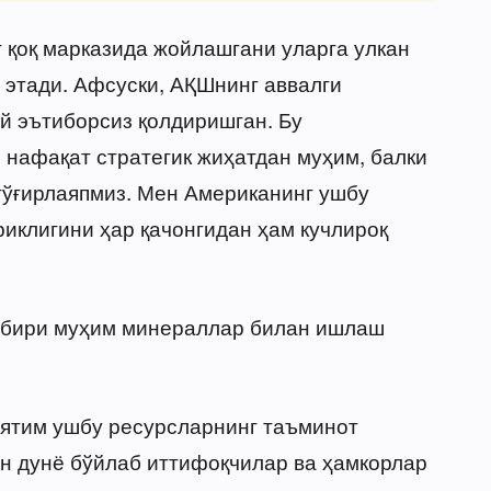
г қоқ марказида жойлашгани уларга улкан
 этади. Афсуски, АҚШнинг аввалги
й эътиборсиз қолдиришган. Бу
 нафақат стратегик жиҳатдан муҳим, балки
 тўғирлаяпмиз. Мен Американинг ушбу
иклигини ҳар қачонгидан ҳам кучлироқ
 бири муҳим минераллар билан ишлаш
ятим ушбу ресурсларнинг таъминот
н дунё бўйлаб иттифоқчилар ва ҳамкорлар