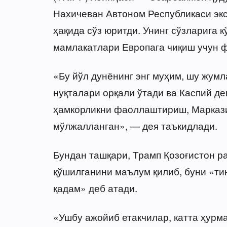
Нахичеван Автоном Республикаси экс
ҳақида сўз юритди. Унинг сўзларига 
мамлакатлари Европага чиқиш учун 
«Бу йўл дунёнинг энг муҳим, шу жум
нуқталари орқали ўтади ва Каспий де
ҳамкорликни фаоллаштириш, Маркази
мўлжалланган», — дея таъкидлади.
Бундан ташқари, Трамп Қозоғистон 
қўшилганини маълум қилиб, буни «т
қадам» деб атади.
«Ушбу ажойиб етакчилар, катта ҳурм