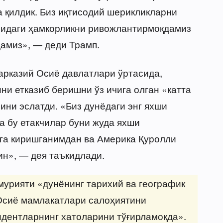
 қилдик. Биз иқтисодий шерикликларни
сидаги ҳамкорликни ривожлантирмоқдамиз
амиз», — деди Трамп.
арказий Осиё давлатлари ўртасида,
ни етказиб беришни ўз ичига олган «катта
ини эслатди. «Биз дунёдаги энг яхши
а бу етакчилар буни жуда яхши
га киришганимдан ва Америка Қуролли
ин», — дея таъкидлади.
мурияти «дунёнинг тарихий ва географик
Осиё мамлакатлари салоҳиятини
идентларнинг хатоларини тўғирламоқда».