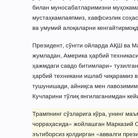
билан муносабатларимизни муҳокама
мустаҳкамлаяпмиз, хавфсизлик соҳа
ва умумий алоқаларни кенгайтирмоқд
Президент, сўнгги ойларда АҚШ ва М
жумладан, Америка ҳарбий техникаси
ҳажмдаги савдо битимлари» тузилган
ҳарбий техникани ишлаб чиқарамиз в
тушунишади, айниқса мен лавозимим
Кучларини тўлиқ янгилаганимдан кей
Трампнинг сўзларига кўра, унинг маъ
чорраҳасида» жойлашган Марказий 
эътиборсиз қолдирган «аввалги през