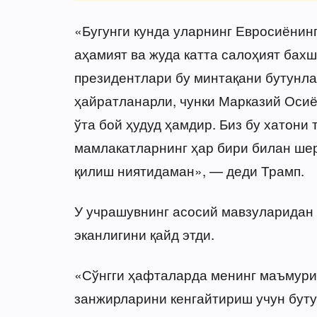
«Бугунги кунда уларнинг Евросиёнин
аҳамият ва жуда катта салоҳият бахш
президентлари бу минтақани бутунла
ҳайратланарли, чунки Марказий Осиё
ўта бой ҳудуд ҳамдир. Биз бу хатони
мамлакатларнинг ҳар бири билан шер
қилиш ниятидаман», — деди Трамп.
У учрашувнинг асосий мавзуларидан
эканлигини қайд этди.
«Сўнгги ҳафталарда менинг маъмури
занжирларини кенгайтириш учун буту