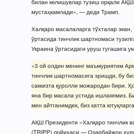
билан келишувлар тузиш орқали АҚШ
мустаҳкамлади», — деди Трамп.
Халқаро масалаларга тўхталар экан
ўртасида тинчлик шартномаси тузилг
Украина ўртасидаги уруш тугашига у
«3 ой олдин менинг маъмуриятим Ар
тинчлик шартномасига эришди, бу би
саккизта қуролли можародан бири. Ҳо
яна бир масала устида ишлаяпмиз. Би
мен айтганимдек, биз катта ютуқларг
АҚШ Президенти «Халқаро тинчлик в
(TRIPP) лойиҳаси — Озарбайжон ҳуду