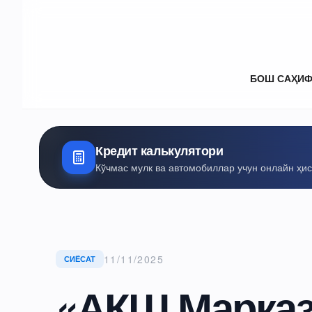
БОШ САҲИ
Кредит калькулятори
Кўчмас мулк ва автомобиллар учун онлайн ҳи
11/11/2025
СИЁСАТ
«АҚШ Марказ