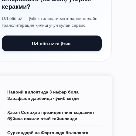
керакми?
UzLotin.uz — ўзбек тилидаги матнларни онлайн
транслитерация қилиш учун қулай сервис.
UzLotin.uz га ўтиш
Навоий вилоятида 3 нафар бола
Зарафшон дарёсида чўкиб кетди
Ҳасан Солиҳов президентнинг маданият
бўйича вакили этиб тайинланди
Сурхондарё ва Фарғонада болаларга