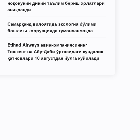
ноқонуний диний таълим бериш ҳолатлари
аниқланди
Самарқанд вилоятида экология бўлими
бошлиғи коррупцияда гумонланмоқда
Etihad Airways авиакомпаниясининг
Тошкент ва Абу-Даби ўртасидаги кундалик
қатновлари 10 августдан йўлга қўйилади