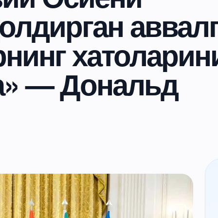
олдирган аввал
рнинг хатоларин
а» — Дональд