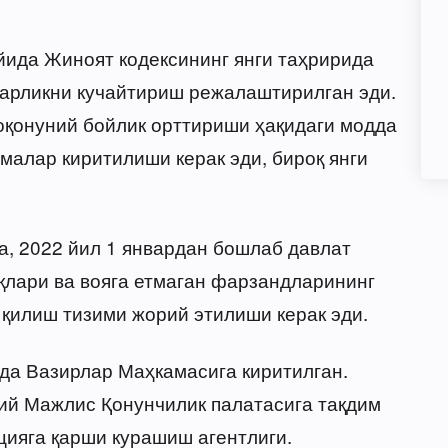
йида Жиноят кодексининг янги таҳририда
гарликни кучайтириш режалаштирилган эди.
оқонуний бойлик орттириши ҳақидаги модда
алар киритилиши керак эди, бироқ янги
а, 2022 йил 1 январдан бошлаб давлат
қлари ва вояга етмаган фарзандларининг
қилиш тизими жорий этилиши керак эди.
рда Вазирлар Маҳкамасига киритилган.
ий Мажлис Қонунчилик палатасига тақдим
цияга қарши курашиш агентлиги.