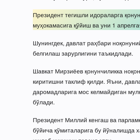
Президент тегишли идораларга қону
муҳокамасига қўйиш ва уни 1 апрелг
Шунингдек, давлат раҳбари ноқонуни
белгилаш зарурлигини таъкидлади.
Шавкат Мирзиёев қонунчиликка ноқон
киритишни таклиф қилди. Яъни, давл
даромадларига мос келмайдиган мул
бўлади.
Президент Миллий кенгаш ва парлам
бўйича қўмиталарига бу йўналишда 