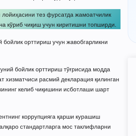
н лойиҳасини тез фурсатда жамоатчилик
ача кўриб чиқиш учун киритишни топширди.
й бойлик орттириш учун жавобгарликни
уний бойлик орттириш тўғрисида модда
ат хизматчиси расмий декларация қилинган
кининг келиб чиқишини исботлаши шарт
ентнинг коррупцияга қарши курашиш
халқаро стандартларга мос таклифларни