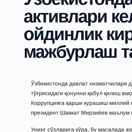
активлари ке
ойдинлик ки
мажбурлаш т
Ўзбекистонда давлат хизматчилари 
тўғрисидаги қонунни қабул қилиш вақт
Коррупцияга қарши курашиш миллий 
президент Шавкат Мирзиёев маълум 
Унинг сўзларига кўра, бу масалада 