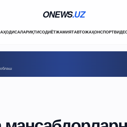
ONEWS
.UZ
ФА
ҲОДИСАЛАР
ИҚТИСОДИЁТ
ЖАМИЯТ
АВТО
ЖАҲОН
СПОРТ
ВИДЕ
соблаш
а мансабдорлар