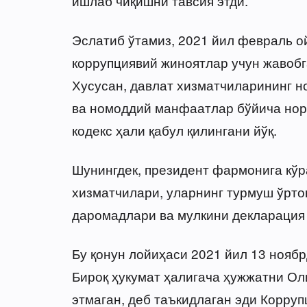
ишлаб чиқишни тавсия этди.
Эслатиб ўтамиз, 2021 йил февраль о
коррупциявий жиноятлар учун жавоб
Хусусан, давлат хизматчиларининг н
ва номоддий манфаатлар бўйича норм
кодекс ҳали қабул қилингани йўқ.
Шунингдек, президент фармонига кўр
хизматчилари, уларнинг турмуш ўрто
даромадлари ва мулкини декларация 
Бу қонун лойиҳаси 2021 йил 13 нояб
Бироқ ҳукумат ҳалигача ҳужжатни Ол
этмаган, деб таъкидлаган эди Корруп