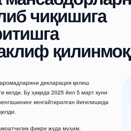
либ чиқишига
ритишга
аклиф қилинмоқ
даромадларини декларация қилиш
и келди. Бу ҳақида 2025 йил 5 март куни
кенгашининг кенгайтирилган йиғилишида
қилди.
жамоатчилик фикри жуда муҳим.