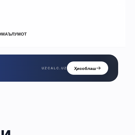
О
МАЪЛУМОТ
Ҳисоблаш
UZCALC.UZ
ни