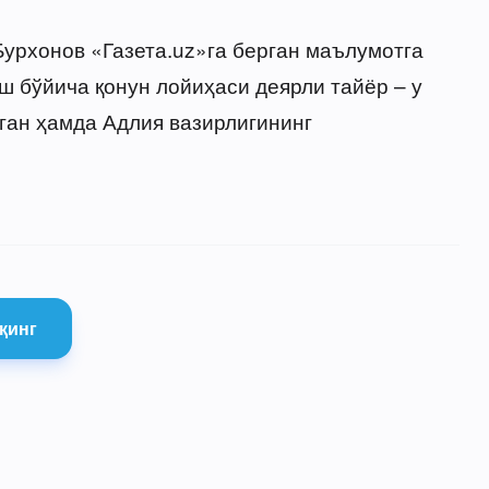
Бурхонов «Газета.uz»га берган маълумотга
ш бўйича қонун лойиҳаси деярли тайёр – у
ган ҳамда Адлия вазирлигининг
қинг