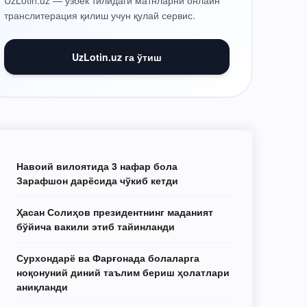
UzLotin.uz — ўзбек тилидаги матнларни онлайн
транслитерация қилиш учун қулай сервис.
UzLotin.uz га ўтиш
Навоий вилоятида 3 нафар бола
Зарафшон дарёсида чўкиб кетди
Ҳасан Солиҳов президентнинг маданият
бўйича вакили этиб тайинланди
Сурхондарё ва Фарғонада болаларга
ноқонуний диний таълим бериш ҳолатлари
аниқланди