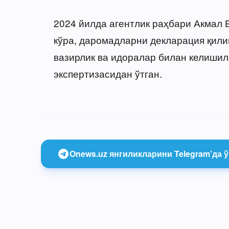
2024 йилда агентлик раҳбари Акмал 
кўра, даромадларни декларация қили
вазирлик ва идоралар билан келишил
экспертизасидан ўтган.
Onews.uz янгиликларини Telegram’да ў