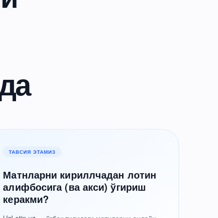
да
ТАВСИЯ ЭТАМИЗ
Матнларни кириллчадан лотин
алифбосига (ва акси) ўгириш
керакми?