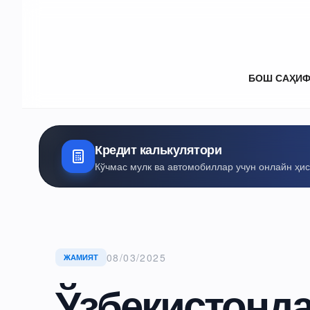
БОШ САҲИ
Кредит калькулятори
Кўчмас мулк ва автомобиллар учун онлайн ҳи
08/03/2025
ЖАМИЯТ
Ўзбекистонд