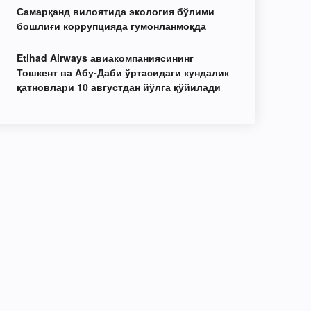
Самарқанд вилоятида экология бўлими
бошлиғи коррупцияда гумонланмоқда
Etihad Airways авиакомпаниясининг
Тошкент ва Абу-Даби ўртасидаги кундалик
қатновлари 10 августдан йўлга қўйилади