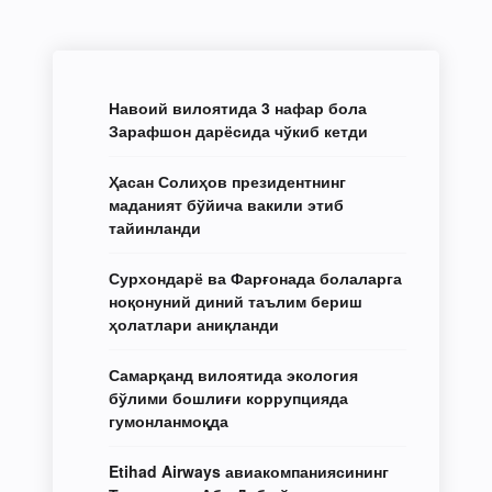
Навоий вилоятида 3 нафар бола
Зарафшон дарёсида чўкиб кетди
Ҳасан Солиҳов президентнинг
маданият бўйича вакили этиб
тайинланди
Сурхондарё ва Фарғонада болаларга
ноқонуний диний таълим бериш
ҳолатлари аниқланди
Самарқанд вилоятида экология
бўлими бошлиғи коррупцияда
гумонланмоқда
Etihad Airways авиакомпаниясининг