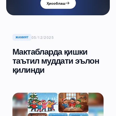
Ҳисоблаш
05/12/2025
ЖАМИЯТ
Мактабларда қишки
таътил муддати эълон
қилинди