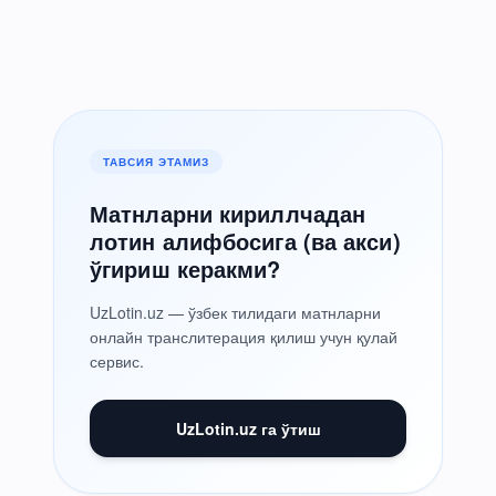
ТАВСИЯ ЭТАМИЗ
Матнларни кириллчадан
лотин алифбосига (ва акси)
ўгириш керакми?
UzLotin.uz — ўзбек тилидаги матнларни
онлайн транслитерация қилиш учун қулай
сервис.
UzLotin.uz га ўтиш