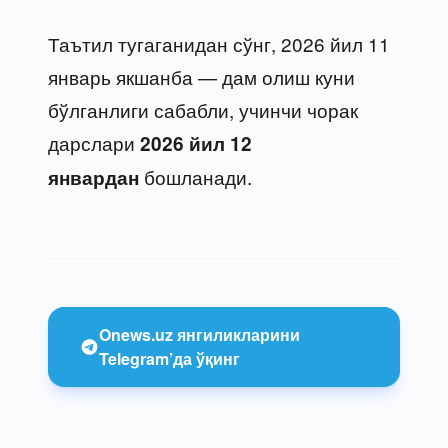
Таътил тугаганидан сўнг, 2026 йил 11
январь якшанба — дам олиш куни
бўлганлиги сабабли, учинчи чорак
дарслари
2026 йил 12
бошланади.
январдан
Onews.uz янгиликларини
Telegram’да ўқинг