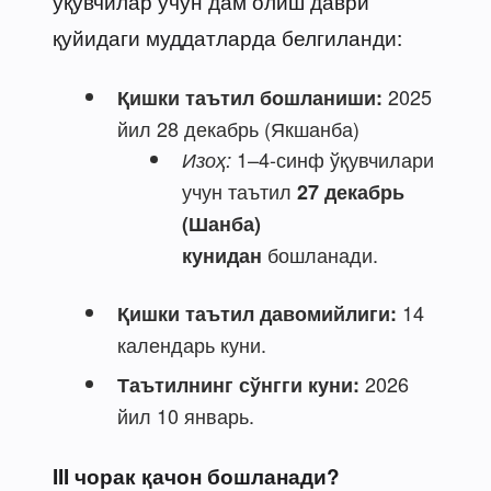
ўқувчилар учун дам олиш даври
қуйидаги муддатларда белгиланди:
2025
Қишки таътил бошланиши:
йил 28 декабрь (Якшанба)
1–4-синф ўқувчилари
Изоҳ:
учун таътил
27 декабрь
(Шанба)
бошланади.
кунидан
14
Қишки таътил давомийлиги:
календарь куни.
2026
Таътилнинг сўнгги куни:
йил 10 январь.
III чорак қачон бошланади?