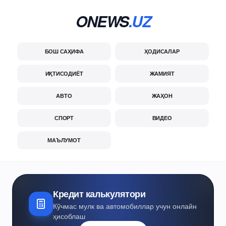
ONEWS
.UZ
БОШ САҲИФА
ҲОДИСАЛАР
ИҚТИСОДИЁТ
ЖАМИЯТ
АВТО
ЖАҲОН
СПОРТ
ВИДЕО
МАЪЛУМОТ
Кредит калькулятори
Кўчмас мулк ва автомобиллар учун онлайн
ҳисоблаш