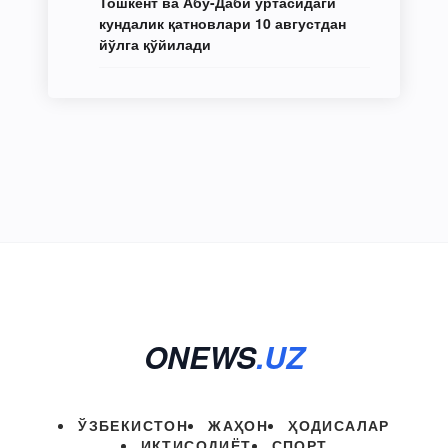
Тошкент ва Абу-Даби ўртасидаги
кундалик қатновлари 10 августдан
йўлга қўйилади
ONEWS
.UZ
ЎЗБЕКИСТОН
ЖАҲОН
ҲОДИСАЛАР
ИҚТИСОДИЁТ
СПОРТ