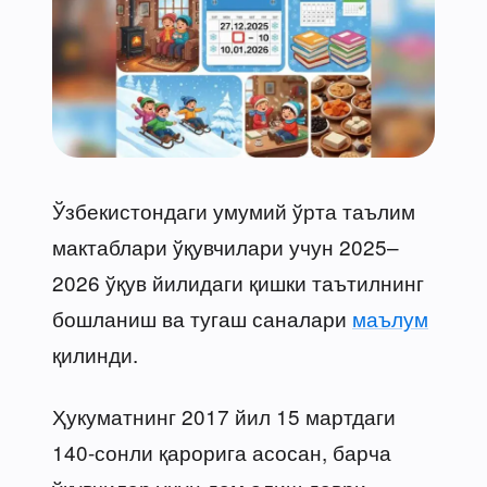
Ўзбекистондаги умумий ўрта таълим
мактаблари ўқувчилари учун 2025–
2026 ўқув йилидаги қишки таътилнинг
бошланиш ва тугаш саналари
маълум
қилинди.
Ҳукуматнинг 2017 йил 15 мартдаги
140-сонли қарорига асосан, барча