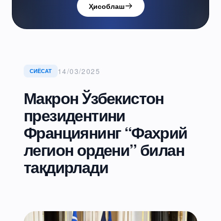
Ҳисоблаш
14/03/2025
СИЁСАТ
Макрон Ўзбекистон
президентини
Франциянинг “Фахрий
легион ордени” билан
тақдирлади