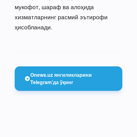
мукофот, шараф ва алоҳида
хизматларнинг расмий эътирофи
ҳисобланади.
Onews.uz янгиликларини
Telegram’да ўқинг