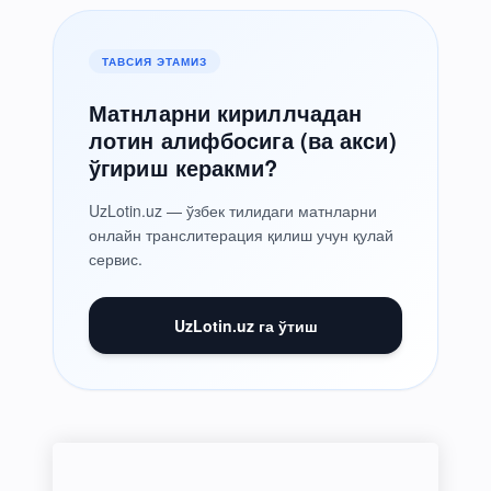
ТАВСИЯ ЭТАМИЗ
Матнларни кириллчадан
лотин алифбосига (ва акси)
ўгириш керакми?
UzLotin.uz — ўзбек тилидаги матнларни
онлайн транслитерация қилиш учун қулай
сервис.
UzLotin.uz га ўтиш