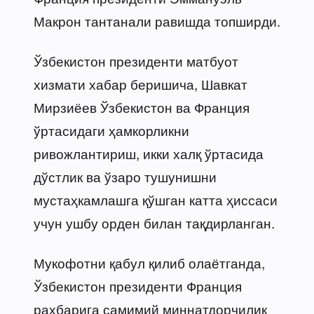
Макрон тантанали равишда топширди.
Ўзбекистон президенти матбуот
хизмати хабар беришича, Шавкат
Мирзиёев Ўзбекистон ва Франция
ўртасидаги ҳамкорликни
ривожлантириш, икки халқ ўртасида
дўстлик ва ўзаро тушунишни
мустаҳкамлашга қўшган катта ҳиссаси
учун ушбу орден билан тақдирланган.
Мукофотни қабул қилиб олаётганда,
Ўзбекистон президенти Франция
раҳбарига самимий миннатдорчилик