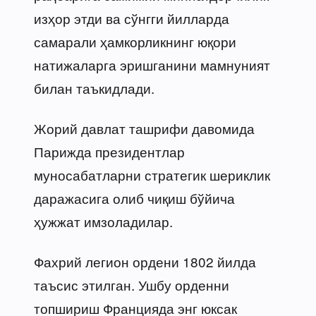
изҳор этди ва сўнгги йилларда
самарали ҳамкорликнинг юқори
натижаларга эришганини мамнуният
билан таъкидлади.
Жорий давлат ташрифи давомида
Парижда президентлар
муносабатларни стратегик шериклик
даражасига олиб чиқиш бўйича
ҳужжат имзоладилар.
Фахрий легион ордени 1802 йилда
таъсис этилган. Ушбу орденни
топшириш Францияда энг юксак