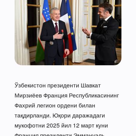
Ўзбекистон президенти Шавкат
Мирзиёев Франция Республикасининг
Фахрий легион ордени билан
тақдирланди. Юқори даражадаги
мукофотни 2025 йил 12 март куни
Франция президенти Эммануэль