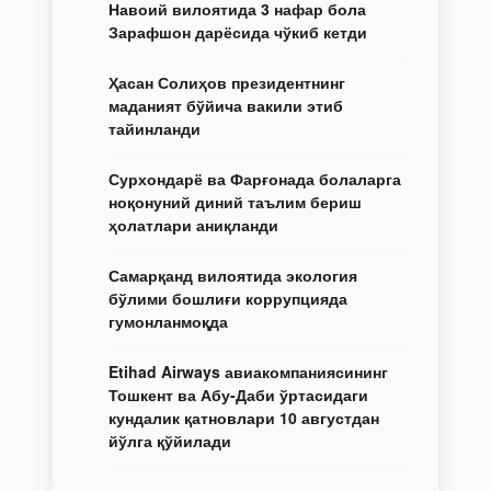
Навоий вилоятида 3 нафар бола
Зарафшон дарёсида чўкиб кетди
Ҳасан Солиҳов президентнинг
маданият бўйича вакили этиб
тайинланди
Сурхондарё ва Фарғонада болаларга
ноқонуний диний таълим бериш
ҳолатлари аниқланди
Самарқанд вилоятида экология
бўлими бошлиғи коррупцияда
гумонланмоқда
Etihad Airways авиакомпаниясининг
Тошкент ва Абу-Даби ўртасидаги
кундалик қатновлари 10 августдан
йўлга қўйилади