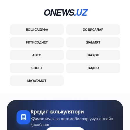
ONEWS
.UZ
БОШ САҲИФА
ҲОДИСАЛАР
ИҚТИСОДИЁТ
ЖАМИЯТ
АВТО
ЖАҲОН
СПОРТ
ВИДЕО
МАЪЛУМОТ
Кредит калькулятори
Кўчмас мулк ва автомобиллар учун онлайн
ҳисоблаш