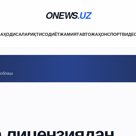
ONEWS
.UZ
ФА
ҲОДИСАЛАР
ИҚТИСОДИЁТ
ЖАМИЯТ
АВТО
ЖАҲОН
СПОРТ
ВИДЕ
соблаш
а лицензиядан