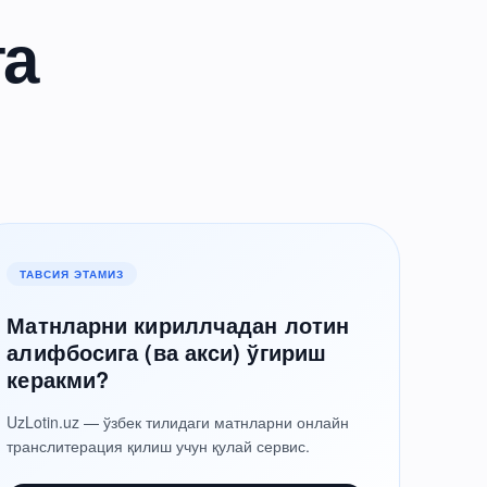
та
ТАВСИЯ ЭТАМИЗ
Матнларни кириллчадан лотин
алифбосига (ва акси) ўгириш
керакми?
UzLotin.uz — ўзбек тилидаги матнларни онлайн
транслитерация қилиш учун қулай сервис.