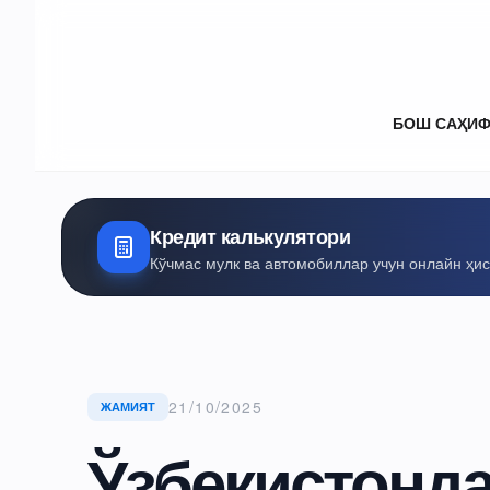
БОШ САҲИ
Кредит калькулятори
Кўчмас мулк ва автомобиллар учун онлайн ҳи
21/10/2025
ЖАМИЯТ
Ўзбекистонд