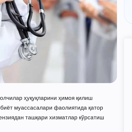
олчилар ҳуқуқларини ҳимоя қилиш
ббиёт муассасалари фаолиятида қатор
ензиядан ташқари хизматлар кўрсатиш