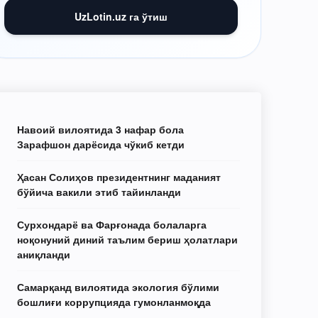
UzLotin.uz га ўтиш
Навоий вилоятида 3 нафар бола
Зарафшон дарёсида чўкиб кетди
Ҳасан Солиҳов президентнинг маданият
бўйича вакили этиб тайинланди
Сурхондарё ва Фарғонада болаларга
ноқонуний диний таълим бериш ҳолатлари
аниқланди
Самарқанд вилоятида экология бўлими
бошлиғи коррупцияда гумонланмоқда