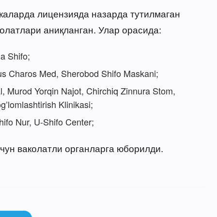
икаларда лицензияда назарда тутилмаган
латлари аниқланган. Улар орасида:
 Shifo;
s Charos Med, Sherobod Shifo Maskani;
, Murod Yorqin Najot, Chirchiq Zinnura Stom,
lomlashtirish Klinikasi;
fo Nur, U-Shifo Center;
чун ваколатли органларга юборилди.