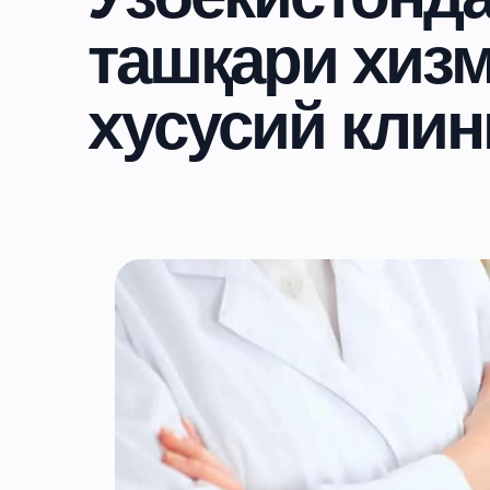
ташқари хизма
хусусий клин