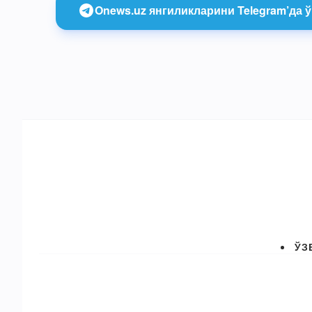
Onews.uz янгиликларини Telegram’да ў
ЎЗ