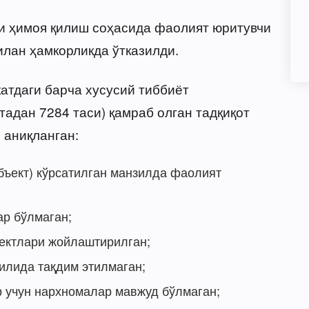
и ҳимоя қилиш соҳасида фаолият юритувчи
лан ҳамкорликда ўтказилди.
атдаги барча хусусий тиббиёт
адан 7284 таси) қамраб олган тадқиқот
 аниқланган:
бъект) кўрсатилган манзилда фаолият
ар бўлмаган;
ъектлари жойлаштирилган;
илида тақдим этилмаган;
р учун нархномалар мавжуд бўлмаган;