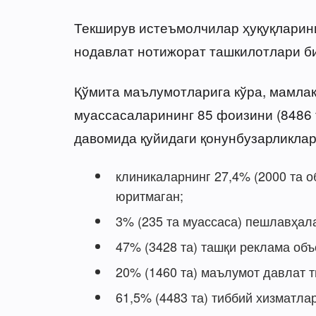
Текширув истеъмолчилар ҳуқуқларин
нодавлат нотижорат ташкилотлари би
Қўмита маълумотларига кўра, мамлак
муассасаларининг 85 фоизини (8486 т
давомида қуйидаги қонунбузарликлар
клиникаларнинг 27,4% (2000 та о
юритмаган;
3% (235 та муассаса) пешлавҳал
47% (3428 та) ташқи реклама об
20% (1460 та) маълумот давлат т
61,5% (4483 та) тиббий хизматла