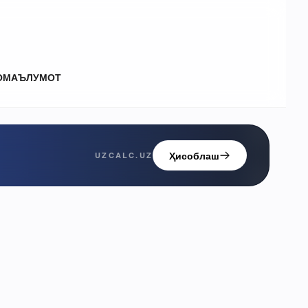
О
МАЪЛУМОТ
Ҳисоблаш
UZCALC.UZ