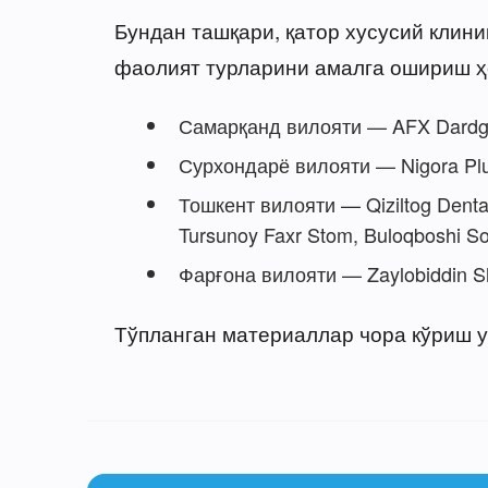
Бундан ташқари, қатор хусусий клин
фаолият турларини амалга ошириш ҳо
Самарқанд вилояти — AFX Dardga
Сурхондарё вилояти — Nigora Plu
Тошкент вилояти — Qiziltog Dental
Tursunoy Faxr Stom, Buloqboshi Sog’
Фарғона вилояти — Zaylobiddin Shi
Тўпланган материаллар чора кўриш у