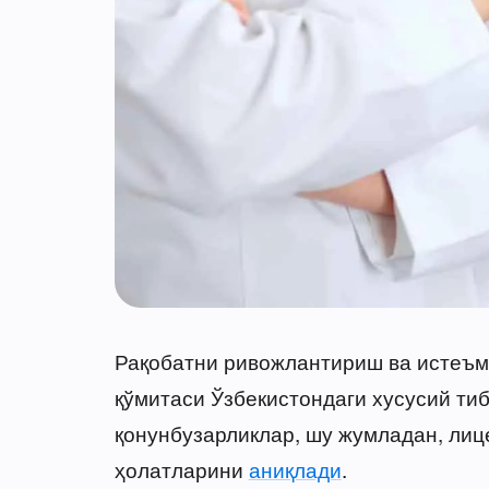
Рақобатни ривожлантириш ва истеъм
қўмитаси Ўзбекистондаги хусусий ти
қонунбузарликлар, шу жумладан, лиц
ҳолатларини
аниқлади
.