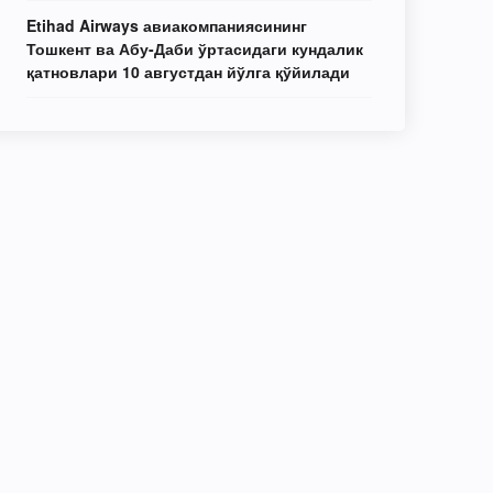
Etihad Airways авиакомпаниясининг
Тошкент ва Абу-Даби ўртасидаги кундалик
қатновлари 10 августдан йўлга қўйилади