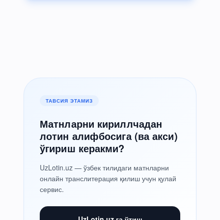
ТАВСИЯ ЭТАМИЗ
Матнларни кириллчадан
лотин алифбосига (ва акси)
ўгириш керакми?
UzLotin.uz — ўзбек тилидаги матнларни
онлайн транслитерация қилиш учун қулай
сервис.
UzLotin.uz га ўтиш