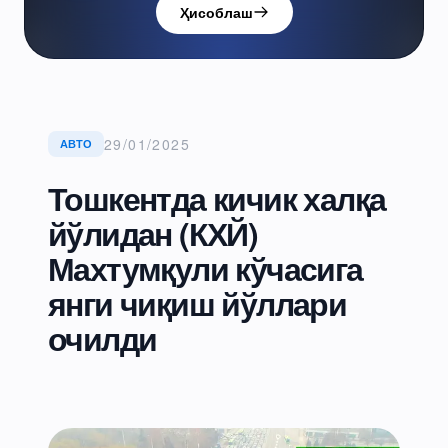
Ҳисоблаш
29/01/2025
АВТО
Тошкентда кичик халқа
йўлидан (КХЙ)
Махтумқули кўчасига
янги чиқиш йўллари
очилди