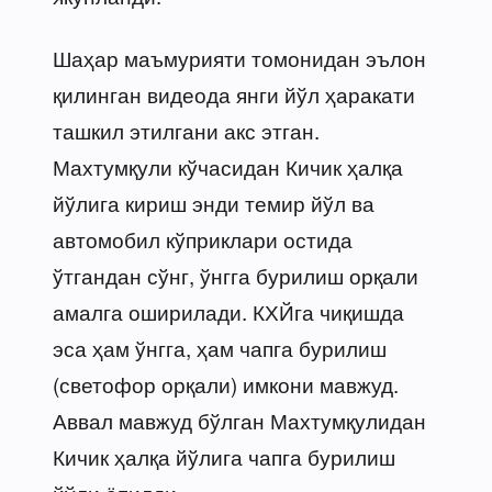
Шаҳар маъмурияти томонидан эълон
қилинган видеода янги йўл ҳаракати
ташкил этилгани акс этган.
Махтумқули кўчасидан Кичик ҳалқа
йўлига кириш энди темир йўл ва
автомобил кўприклари остида
ўтгандан сўнг, ўнгга бурилиш орқали
амалга оширилади. КХЙга чиқишда
эса ҳам ўнгга, ҳам чапга бурилиш
(светофор орқали) имкони мавжуд.
Аввал мавжуд бўлган Махтумқулидан
Кичик ҳалқа йўлига чапга бурилиш