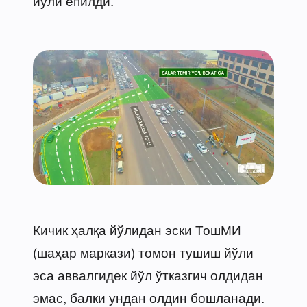
йўли ёпилди.
Кичик ҳалқа йўлидан эски ТошМИ
(шаҳар маркази) томон тушиш йўли
эса аввалгидек йўл ўтказгич олдидан
эмас, балки ундан олдин бошланади.