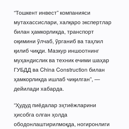
“Тошкент инвест” компанияси
мутахассислари, халқаро экспертлар
билан ҳамкорликда, транспорт
оқимини ўлчаб, ўрганиб ва таҳлил
қилиб чиқди. Мазкур иншоотнинг
муҳандислик ва техник ечими шаҳар
ГУБДД ва China Construction билан
ҳамкорликда ишлаб чиқилган”, —
дейилади хабарда.
“Ҳудуд пиёдалар эҳтиёжларини
ҳисобга олган ҳолда
ободонлаштирилмоқда, ногиронлиги