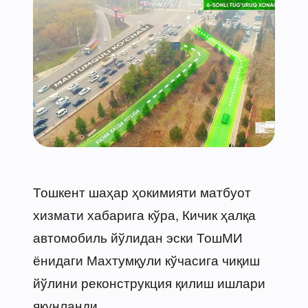
Тошкент шаҳар ҳокимияти матбуот
хизмати хабарига кўра, Кичик ҳалқа
автомобиль йўлидан эски ТошМИ
ёнидаги Махтумқули кўчасига чиқиш
йўлини реконструкция қилиш ишлари
якунланди.