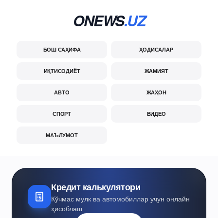
ONEWS
.UZ
БОШ САҲИФА
ҲОДИСАЛАР
ИҚТИСОДИЁТ
ЖАМИЯТ
АВТО
ЖАҲОН
СПОРТ
ВИДЕО
МАЪЛУМОТ
Кредит калькулятори
Кўчмас мулк ва автомобиллар учун онлайн
ҳисоблаш