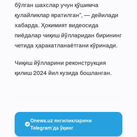
бўлган шахслар учун қўшимча
қулайликлар яратилган”, — дейилади
хабарда. Ҳокимият видеосида
пиёдалар чиқиш йўлларидан бирининг
четида ҳаракатланаётгани кўринади.
Чиқиш йўлларини реконструкция
қилиш 2024 йил кузида бошланган.
Onews.uz янгиликларини
Telegram’да ўқинг