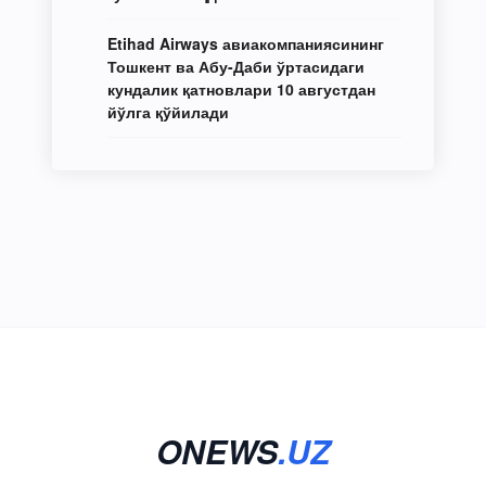
Etihad Airways авиакомпаниясининг
Тошкент ва Абу-Даби ўртасидаги
кундалик қатновлари 10 августдан
йўлга қўйилади
ONEWS
.UZ