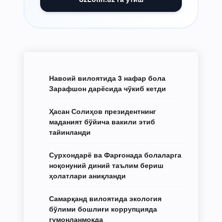
Навоий вилоятида 3 нафар бола
Зарафшон дарёсида чўкиб кетди
Ҳасан Солиҳов президентнинг
маданият бўйича вакили этиб
тайинланди
Сурхондарё ва Фарғонада болаларга
ноқонуний диний таълим бериш
ҳолатлари аниқланди
Самарқанд вилоятида экология
бўлими бошлиғи коррупцияда
гумонланмоқда