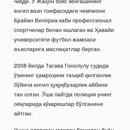
чиқди. У Жаҳон бокс кенгашининг
енгил вазн тоифасидаги чемпиони
Брайан Вилориа каби профессионал
спортчилар билан ишлаган ва Ҳавайи
университети футбол жамоаси
аъзоларига маслаҳатлар берган.
2008 йилда Тагава Гонолулу судида
ўзининг ҳамроҳини таъқиб қилганлик
бўйича енгил ҳуқуқбузарлик айбини
тан олган. Ўша пайтда полиция унинг
оёқларида кўкаришлар бўлганини
айтган.
Унинг адвокати мижози бошидан буён