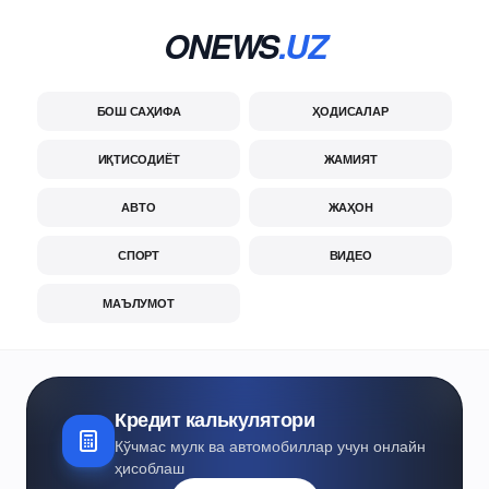
ONEWS
.UZ
БОШ САҲИФА
ҲОДИСАЛАР
ИҚТИСОДИЁТ
ЖАМИЯТ
АВТО
ЖАҲОН
СПОРТ
ВИДЕО
МАЪЛУМОТ
Кредит калькулятори
Кўчмас мулк ва автомобиллар учун онлайн
ҳисоблаш