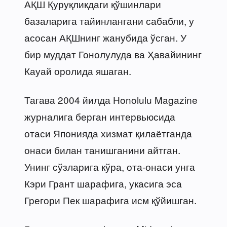
АҚШ Қуруқликдаги қўшинлари
базаларига тайинлангани сабабли, у
асосан АҚШнинг жанубида ўсган. У
бир муддат Гонолулуда ва Ҳавайининг
Кауай оролида яшаган.
Тагава 2004 йилда Honolulu Magazine
журналига берган интервьюсида
отаси Японияда хизмат қилаётганда
онаси билан танишганини айтган.
Унинг сўзларига кўра, ота-онаси унга
Кэри Грант шарафига, укасига эса
Грегори Пек шарафига исм қўйишган.