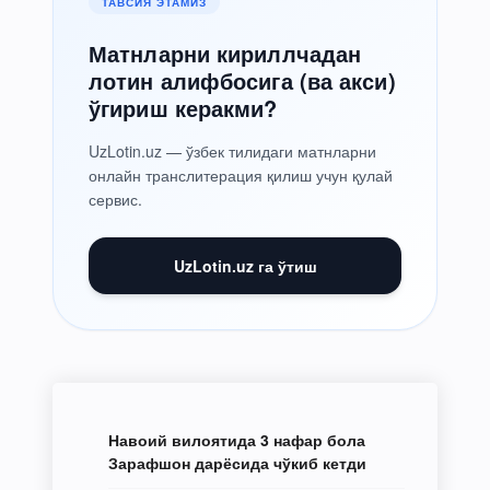
ТАВСИЯ ЭТАМИЗ
Матнларни кириллчадан
лотин алифбосига (ва акси)
ўгириш керакми?
UzLotin.uz — ўзбек тилидаги матнларни
онлайн транслитерация қилиш учун қулай
сервис.
UzLotin.uz га ўтиш
Навоий вилоятида 3 нафар бола
Зарафшон дарёсида чўкиб кетди