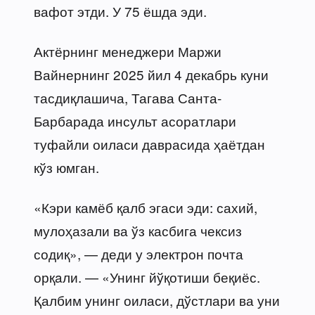
вафот этди. У 75 ёшда эди.
Актёрнинг менеджери Маржи
Вайнернинг 2025 йил 4 декабрь куни
тасдиқлашича, Тагава Санта-
Барбарада инсульт асоратлари
туфайли оиласи даврасида ҳаётдан
кўз юмган.
«Кэри камёб қалб эгаси эди: сахий,
мулоҳазали ва ўз касбига чексиз
содиқ», — деди у электрон почта
орқaли. — «Унинг йўқотиши беқиёс.
Қалбим унинг оиласи, дўстлари ва уни