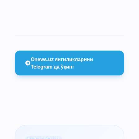
Onews.uz янгиликларини
Telegram’да ўқинг