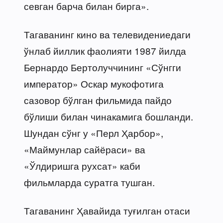
севган барча билан бирга».
Тагаванинг кино ва телевидениедаги
ўнлаб йиллик фаолияти 1987 йилда
Бернардо Бертолуччининг «Сўнгги
император» Оскар мукофотига
сазовор бўлган фильмида пайдо
бўлиши билан чинакамига бошланди.
Шундан сўнг у «Перл Ҳарбор»,
«Маймунлар сайёраси» ва
«Ўлдиришга рухсат» каби
фильмларда суратга тушган.
Тагаванинг Ҳавайида туғилган отаси