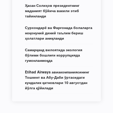
Ҳасан Солиҳов президентнинг
маданият бўйича вакили этиб
тайинланди
Сурхондарё ва Фарғонада болаларга
ноқонуний диний таълим бериш
ҳолатлари аниқланди
Самарқанд вилоятида экология
бўлими бошлиғи коррупцияда
гумонланмоқда
Etihad Airways авиакомпаниясининг
Тошкент ва Абу-Даби ўртасидаги
кундалик қатновлари 10 августдан
йўлга қўйилади