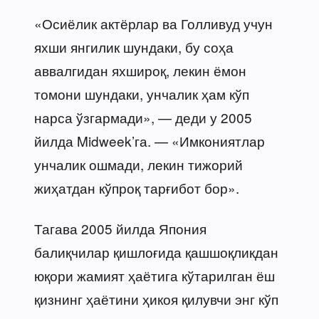
«Осиёлик актёрлар ва Голливуд учун
яхши янгилик шундаки, бу соҳа
аввалгидан яхшироқ, лекин ёмон
томони шундаки, унчалик ҳам кўп
нарса ўзгармади», — деди у 2005
йилда Midweek’га. — «Имкониятлар
унчалик ошмади, лекин тижорий
жиҳатдан кўпроқ тарғибот бор».
Тагава 2005 йилда Япония
балиқчилар қишлоғида қашшоқликдан
юқори жамият ҳаётига кўтарилган ёш
қизнинг ҳаётини ҳикоя қилувчи энг кўп