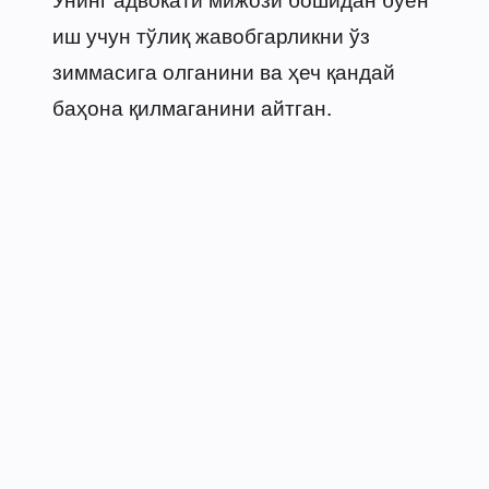
иш учун тўлиқ жавобгарликни ўз
зиммасига олганини ва ҳеч қандай
баҳона қилмаганини айтган.