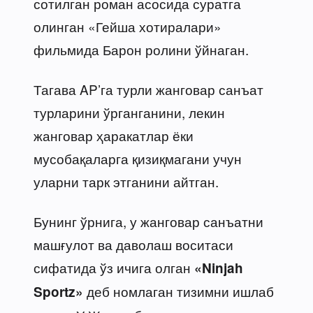
сотилган роман асосида суратга
олинган «Гейша хотиралари»
фильмида Барон ролини ўйнаган.
Тагава AP’га турли жанговар санъат
турларини ўрганганини, лекин
жанговар ҳаракатлар ёки
мусобақаларга қизиқмагани учун
уларни тарк этганини айтган.
Бунинг ўрнига, у жанговар санъатни
машғулот ва даволаш воситаси
сифатида ўз ичига олган
«Ninjah
деб номлаган тизимни ишлаб
Sportz»