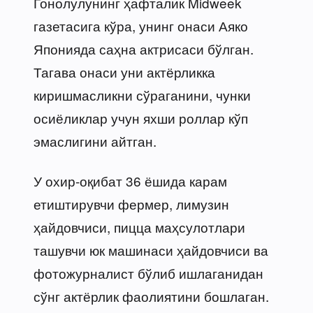
Гонолулунинг ҳафталик Midweek
газетасига кўра, унинг онаси Аяко
Японияда саҳна актрисаси бўлган.
Тагава онаси уни актёрликка
киришмасликни сўраганини, чунки
осиёликлар учун яхши роллар кўп
эмаслигини айтган.
У охир-оқибат 36 ёшида карам
етиштирувчи фермер, лимузин
ҳайдовчиси, пицца маҳсулотлари
ташувчи юк машинаси ҳайдовчиси ва
фотожурналист бўлиб ишлаганидан
сўнг актёрлик фаолиятини бошлаган.