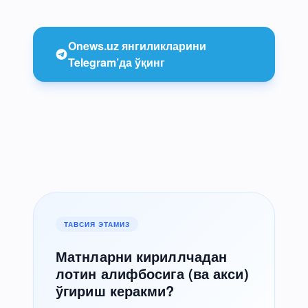
Onews.uz янгиликларини
Telegram’да ўқинг
ТАВСИЯ ЭТАМИЗ
Матнларни кириллчадан
лотин алифбосига (ва акси)
ўгириш керакми?