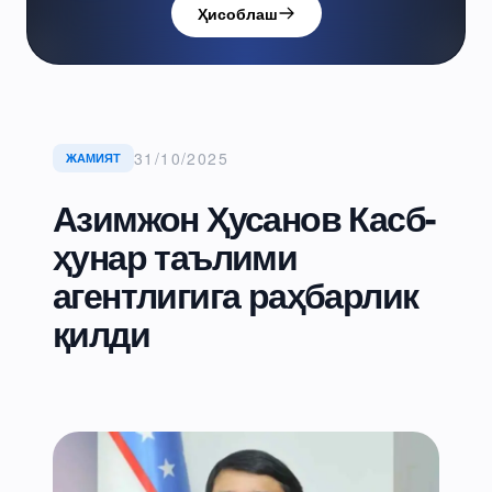
Ҳисоблаш
31/10/2025
ЖАМИЯТ
Азимжон Ҳусанов Касб-
ҳунар таълими
агентлигига раҳбарлик
қилди