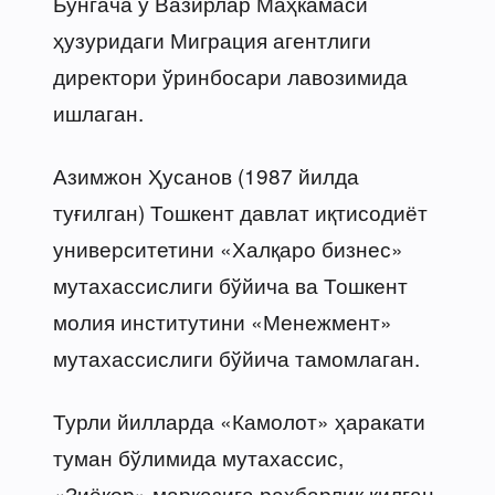
Бунгача у Вазирлар Маҳкамаси
ҳузуридаги Миграция агентлиги
директори ўринбосари лавозимида
ишлаган.
Азимжон Ҳусанов (1987 йилда
туғилган) Тошкент давлат иқтисодиёт
университетини «Халқаро бизнес»
мутахассислиги бўйича ва Тошкент
молия институтини «Менежмент»
мутахассислиги бўйича тамомлаган.
Турли йилларда «Камолот» ҳаракати
туман бўлимида мутахассис,
«Зиёкор» марказига раҳбарлик қилган,