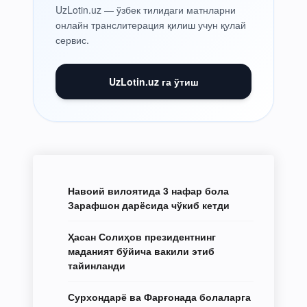
UzLotin.uz — ўзбек тилидаги матнларни
онлайн транслитерация қилиш учун қулай
сервис.
UzLotin.uz га ўтиш
Навоий вилоятида 3 нафар бола
Зарафшон дарёсида чўкиб кетди
Ҳасан Солиҳов президентнинг
маданият бўйича вакили этиб
тайинланди
Сурхондарё ва Фарғонада болаларга