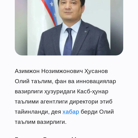
Азимжон Нозимжонович Ҳусанов
Олий таълим, фан ва инновациялар
вазирлиги ҳузуридаги Касб-ҳунар
таълими агентлиги директори этиб
тайинланди, дея
хабар
берди Олий
таълим вазирлиги.