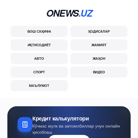
ONEWS
.UZ
БОШ САҲИФА
ҲОДИСАЛАР
ИҚТИСОДИЁТ
ЖАМИЯТ
АВТО
ЖАҲОН
СПОРТ
ВИДЕО
МАЪЛУМОТ
Кредит калькулятори
Кўчмас мулк ва автомобиллар учун онлайн
ҳисоблаш