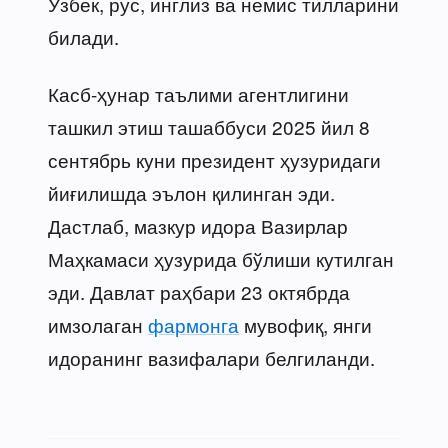
Ўзбек, рус, инглиз ва немис тилларини
билади.
Касб-ҳунар таълими агентлигини
ташкил этиш ташаббуси 2025 йил 8
сентябрь куни президент ҳузуридаги
йиғилишда эълон қилинган эди.
Дастлаб, мазкур идора Вазирлар
Маҳкамаси ҳузурида бўлиши кутилган
эди. Давлат раҳбари 23 октябрда
имзолаган
фармонга
мувофиқ, янги
идоранинг вазифалари белгиланди.