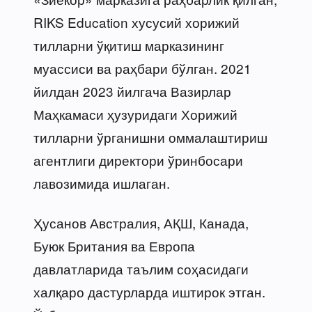
RIKS Education хусусий хорижий
тилларни ўқитиш марказининг
муассиси ва раҳбари бўлган. 2021
йилдан 2023 йилгача Вазирлар
Маҳкамаси ҳузуридаги Хорижий
тилларни ўрганишни оммалаштириш
агентлиги директори ўринбосари
лавозимида ишлаган.
Ҳусанов Австралия, АҚШ, Канада,
Буюк Британия ва Европа
давлатларида таълим соҳасидаги
халқаро дастурларда иштирок этган.