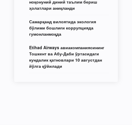
ноқонуний диний таълим бериш
ҳолатлари аниқланди
Самарқанд вилоятида экология
бўлими бошлиғи коррупцияда
гумонланмоқда
Etihad Airways авиакомпаниясининг
Тошкент ва Абу-Даби ўртасидаги
кундалик қатновлари 10 августдан
йўлга қўйилади