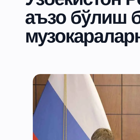
аъзо бўлиш 
музокаралар