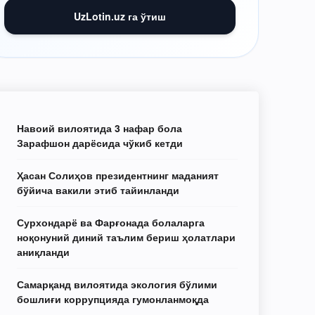
UzLotin.uz га ўтиш
Навоий вилоятида 3 нафар бола
Зарафшон дарёсида чўкиб кетди
Ҳасан Солиҳов президентнинг маданият
бўйича вакили этиб тайинланди
Сурхондарё ва Фарғонада болаларга
ноқонуний диний таълим бериш ҳолатлари
аниқланди
Самарқанд вилоятида экология бўлими
бошлиғи коррупцияда гумонланмоқда