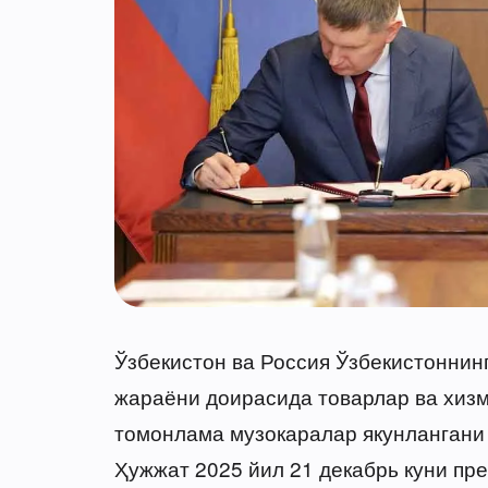
Ўзбекистон ва Россия Ўзбекистоннин
жараёни доирасида товарлар ва хизм
томонлама музокаралар якунлангани 
Ҳужжат 2025 йил 21 декабрь куни пр