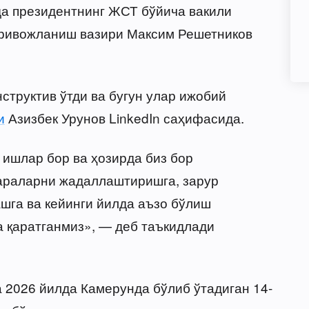
а президентнинг ЖСТ бўйича вакили
й ривожланиш вазири Максим Решетников
структив ўтди ва бугун улар ижобий
и
Азизбек Урунов LinkedIn саҳифасида.
 ишлар бор ва ҳозирда биз бор
араларни жадаллаштиришга, зарур
шга ва кейинги йилда аъзо бўлиш
 қаратганмиз», — деб таъкидлади
 2026 йилда Камерунда бўлиб ўтадиган 14-