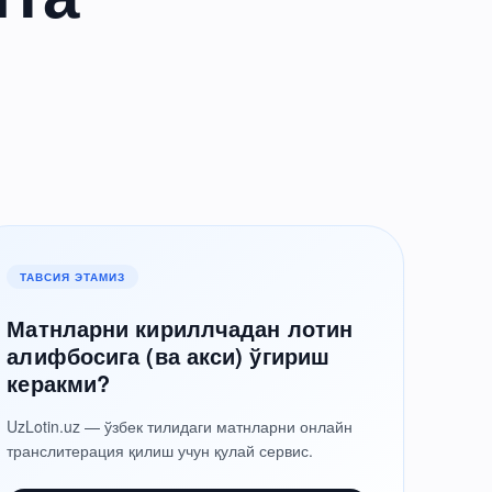
ТАВСИЯ ЭТАМИЗ
Матнларни кириллчадан лотин
алифбосига (ва акси) ўгириш
керакми?
UzLotin.uz — ўзбек тилидаги матнларни онлайн
транслитерация қилиш учун қулай сервис.