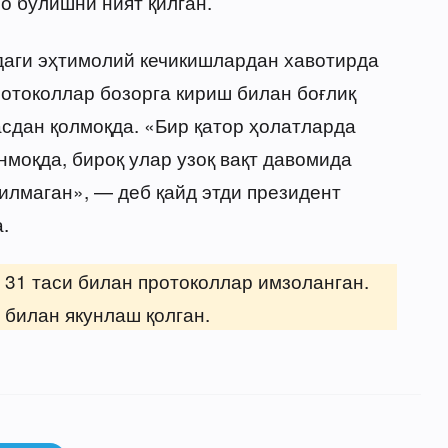
о бўлишни ният қилган.
даги эҳтимолий кечикишлардан хавотирда
ротоколлар бозорга кириш билан боғлиқ
сдан қолмоқда. «Бир қатор ҳолатларда
моқда, бироқ улар узоқ вақт давомида
илмаган», — деб қайд этди президент
.
н 31 таси билан протоколлар имзоланган.
билан якунлаш қолган.