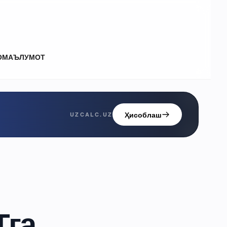
О
МАЪЛУМОТ
Ҳисоблаш
UZCALC.UZ
Тга