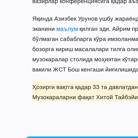
вазирлар конференциясига қадар аъз
Яқинда Азизбек Урунов ушбу жараён
эканини
маълум
қилган эди. Айрим п
бўлмаган сабабларга кўра имзоланма
бозорга кириш масалалари тилга олин
музокаралар столида моҳиятан кўтар
вакили ЖСТ Бош кенгаши йиғилишида
Ҳозирги вақтга қадар 33 та давлатда
Музокараларни фақат Хитой Тайбэйи 