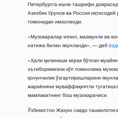
Петербургга ишчи ташрифи доирасид
Азизбек Урунов ва Россия иқтисоди
томонидан имзоланди.
«Музокаралар изчил, мазмунли ва кон
натижа билан якунланди», — деб
ёзд
«Ҳали қилиниши керак бўлган муайян
эътиборимизни кўп томонлама музок
қонунчилик ўзгартиришларини якунла
жараёнини муваффақиятли тугатишга
мамлакатнинг бош музокарачиси.
Ўзбекистон Жаҳон савдо ташкилотига