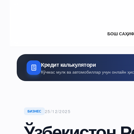
БОШ САҲИ
Кредит калькулятори
Кўчмас мулк ва автомобиллар учун онлайн ҳи
25/12/2025
БИЗНЕС
Ўзбекистон Р