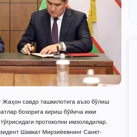
г Жаҳон савдо ташкилотига аъзо бўлиш
атлар бозорига кириш бўйича икки
тўғрисидаги протоколни имзоладилар.
езидент Шавкат Мирзиёевнинг Санкт-