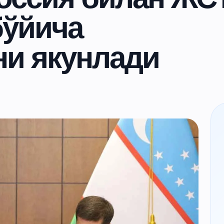
бўйича
ни якунлади