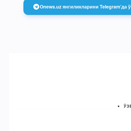
Onews.uz янгиликларини Telegram’да ў
ЎЗ