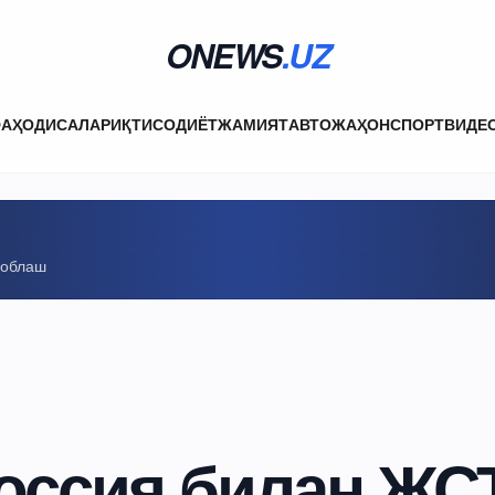
ONEWS
.UZ
ФА
ҲОДИСАЛАР
ИҚТИСОДИЁТ
ЖАМИЯТ
АВТО
ЖАҲОН
СПОРТ
ВИДЕ
соблаш
оссия билан ЖС