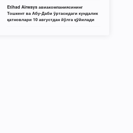
Etihad Airways авиакомпаниясининг
Тошкент ва Абу-Даби ўртасидаги кундалик
қатновлари 10 августдан йўлга қўйилади