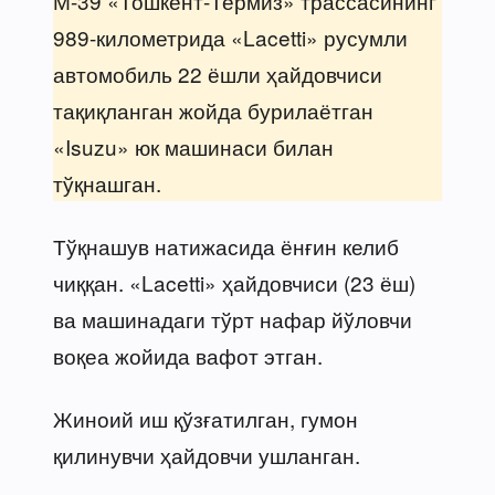
М-39 «Тошкент-Термиз» трассасининг
989-километрида «Lacetti» русумли
автомобиль 22 ёшли ҳайдовчиси
тақиқланган жойда бурилаётган
«Isuzu» юк машинаси билан
тўқнашган.
Тўқнашув натижасида ёнғин келиб
чиққан. «Lacetti» ҳайдовчиси (23 ёш)
ва машинадаги тўрт нафар йўловчи
воқеа жойида вафот этган.
Жиноий иш қўзғатилган, гумон
қилинувчи ҳайдовчи ушланган.