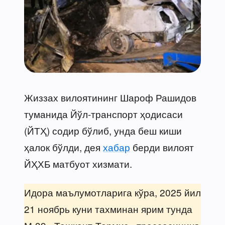
Жиззах вилоятининг Шароф Рашидов
туманида Йўл-транспорт ҳодисаси
(ЙТҲ) содир бўлиб, унда беш киши
ҳалок бўлди, дея
хабар
берди вилоят
ЙҲХБ матбуот хизмати.
Идора маълумотларига кўра, 2025 йил
21 ноябрь куни тахминан ярим тунда