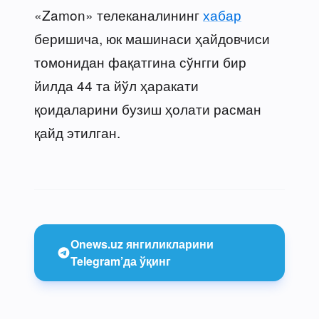
«Zamon» телеканалининг
хабар
беришича, юк машинаси ҳайдовчиси
томонидан фақатгина сўнгги бир
йилда 44 та йўл ҳаракати
қоидаларини бузиш ҳолати расман
қайд этилган.
Onews.uz янгиликларини
Telegram’да ўқинг