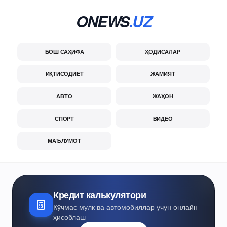
ONEWS
.UZ
БОШ САҲИФА
ҲОДИСАЛАР
ИҚТИСОДИЁТ
ЖАМИЯТ
АВТО
ЖАҲОН
СПОРТ
ВИДЕО
МАЪЛУМОТ
Кредит калькулятори
Кўчмас мулк ва автомобиллар учун онлайн
ҳисоблаш