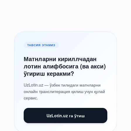
ТАВСИЯ ЭТАМИЗ
Матнларни кириллчадан
лотин алифбосига (ва акси)
ўгириш керакми?
UzLotin.uz — ўзбек тилидаги матнларни
онлайн транслитерация қилиш учун қулай
сервис.
UzLotin.uz га ўтиш