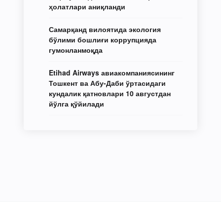
ҳолатлари аниқланди
Самарқанд вилоятида экология
бўлими бошлиғи коррупцияда
гумонланмоқда
Etihad Airways авиакомпаниясининг
Тошкент ва Абу-Даби ўртасидаги
кундалик қатновлари 10 августдан
йўлга қўйилади