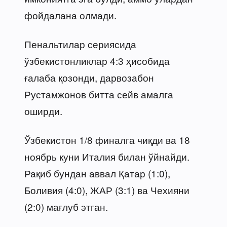
фойдалана олмади.
Пенальтилар сериясида
ўзбекистонликлар 4:3 ҳисобида
ғалаба қозонди, дарвозабон
Рустамжонов битта сейв амалга
оширди.
Ўзбекистон 1/8 финалга чиқди ва 18
ноябрь куни Италия билан ўйнайди.
Рақиб бундан аввал Қатар (1:0),
Боливия (4:0), ЖАР (3:1) ва Чехияни
(2:0) мағлуб этган.