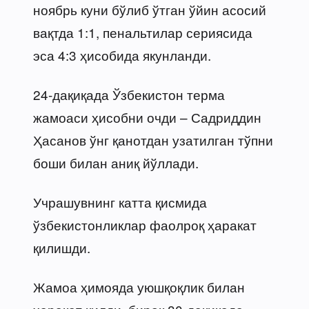
ноябрь куни бўлиб ўтган ўйин асосий
вақтда 1:1, пенальтилар сериясида
эса 4:3 ҳисобида якунланди.
24-дақиқада Ўзбекистон терма
жамоаси ҳисобни очди – Садриддин
Ҳасанов ўнг қанотдан узатилган тўпни
боши билан аниқ йўллади.
Учрашувнинг катта қисмида
ўзбекистонликлар фаолроқ ҳаракат
қилишди.
Жамоа ҳимояда уюшқоқлик билан