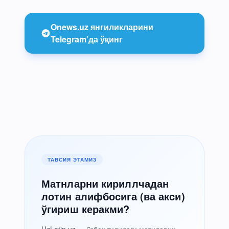
Onews.uz янгиликларини
Telegram’да ўқинг
ТАВСИЯ ЭТАМИЗ
Матнларни кириллчадан
лотин алифбосига (ва акси)
ўгириш керакми?
UzLotin.uz — ўзбек тилидаги матнларни