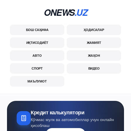
ONEWS
.UZ
БОШ САҲИФА
ҲОДИСАЛАР
ИҚТИСОДИЁТ
ЖАМИЯТ
АВТО
ЖАҲОН
СПОРТ
ВИДЕО
МАЪЛУМОТ
Кредит калькулятори
Кўчмас мулк ва автомобиллар учун онлайн
ҳисоблаш