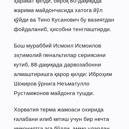
ҳаракат қилди, бироқ 80-дақиқада
жарима майдончасида хатога йўл
қўйди ва Тино Кусанович бу вазиятдан
фойдаланиб, ҳисобни тенглаштирди.
Бош мураббий Исмоил Исмоилов
эҳтимолий пенальтилар сериясини
кутиб, 88-дақиқада дарвозабонни
алмаштиришга қарор қилди: Иброҳим
Шокиров ўрнига Неъматулло
Рустамжонов майдонга тушди.
Хорватия терма жамоаси охирида
ғалабани илиб кетиш учун бир нечта
имкониятга эга бўлди, аммо улардан