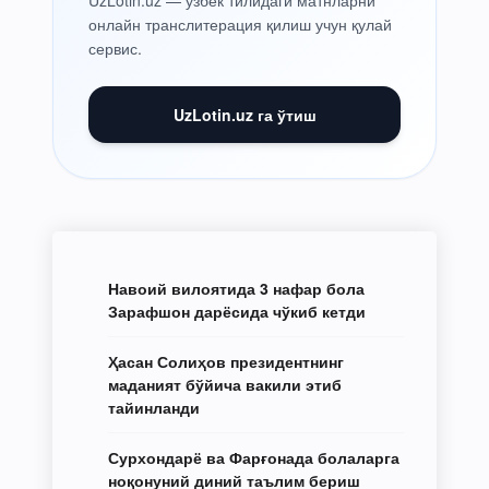
онлайн транслитерация қилиш учун қулай
сервис.
UzLotin.uz га ўтиш
Навоий вилоятида 3 нафар бола
Зарафшон дарёсида чўкиб кетди
Ҳасан Солиҳов президентнинг
маданият бўйича вакили этиб
тайинланди
Сурхондарё ва Фарғонада болаларга
ноқонуний диний таълим бериш