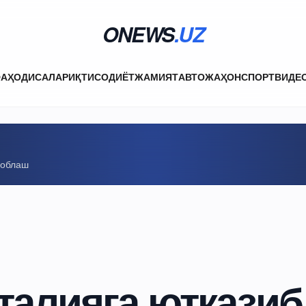
ONEWS
.UZ
ФА
ҲОДИСАЛАР
ИҚТИСОДИЁТ
ЖАМИЯТ
АВТО
ЖАҲОН
СПОРТ
ВИДЕ
соблаш
талияга ютқазиб,