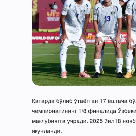
Қатарда бўлиб ўтаётган 17 ёшгача б
чемпионатининг 1/8 финалида Ўзбек
мағлубиятга учради. 2025 йил18 нояб
якунланди.