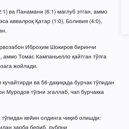
:1) ва Панамани (6:1) мағлуб этган, аммо
эса аввалроқ Қатар (1:0), Боливия (4:0),
ан.
дарвозабон Иброҳим Шокиров биринчи
 аммо Томас Кампаньелло қайтган тўпга
озага жойлади.
 кучайтирди ва 56-дақиқада бурчак тўпидан
н Муродов тўпни эгаллаб, чап бурчакка
 тўпидан кейин олдинга чиқиб олишди:
илан зарба бериб, дублни