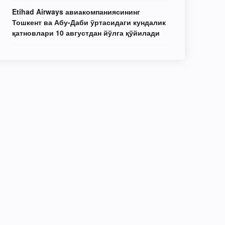
Etihad Airways авиакомпаниясининг
Тошкент ва Абу-Даби ўртасидаги кундалик
қатновлари 10 августдан йўлга қўйилади