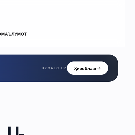
О
МАЪЛУМОТ
Ҳисоблаш
UZCALC.UZ
 U-