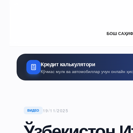
БОШ САҲИ
Кредит калькулятори
Кўчмас мулк ва автомобиллар учун онлайн ҳи
19/11/2025
ВИДЕО
Ўзбекистон И