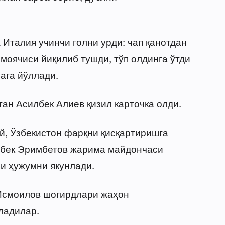
 Италия учинчи голни урди: чап қанотдан
имоячиси йиқилиб тушди, тўп олдинга ўтди
ага йўллади.
ан Асилбек Алиев қизил карточка олди.
й, Ўзбекистон фарқни қисқартиришга
збек Эримбетов жарима майдончаси
ли ҳужумни якунлади.
Исмоилов шогирдлари жаҳон
ладилар.