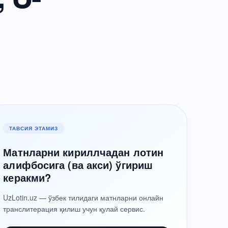
ТАВСИЯ ЭТАМИЗ
Матнларни кириллчадан лотин
алифбосига (ва акси) ўгириш
керакми?
UzLotin.uz — ўзбек тилидаги матнларни онлайн
транслитерация қилиш учун қулай сервис.