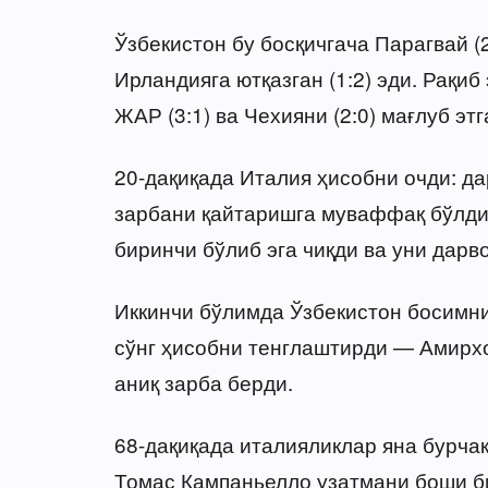
Ўзбекистон бу босқичгача Парагвай (2
Ирландияга ютқазган (1:2) эди. Рақиб 
ЖАР (3:1) ва Чехияни (2:0) мағлуб этг
20-дақиқада Италия ҳисобни очди: 
зарбани қайтаришга муваффақ бўлди,
биринчи бўлиб эга чиқди ва уни дарв
Иккинчи бўлимда Ўзбекистон босимни
сўнг ҳисобни тенглаштирди — Амирхо
аниқ зарба берди.
68-дақиқада италияликлар яна бурчак
Томас Кампаньелло узатмани боши б