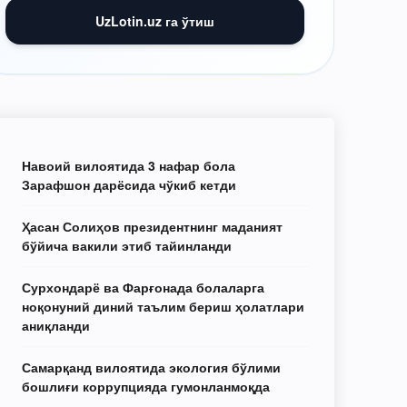
UzLotin.uz га ўтиш
Навоий вилоятида 3 нафар бола
Зарафшон дарёсида чўкиб кетди
Ҳасан Солиҳов президентнинг маданият
бўйича вакили этиб тайинланди
Сурхондарё ва Фарғонада болаларга
ноқонуний диний таълим бериш ҳолатлари
аниқланди
Самарқанд вилоятида экология бўлими
бошлиғи коррупцияда гумонланмоқда