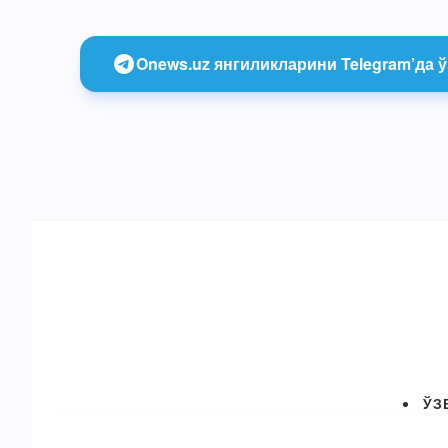
Onews.uz янгиликларини Telegram’да ў
ЎЗ