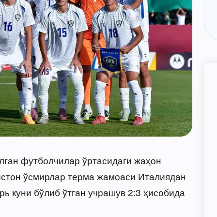
ўлган футболчилар ўртасидаги жаҳон
истон ўсмирлар терма жамоаси Италиядан
рь куни бўлиб ўтган учрашув 2:3 ҳисобида