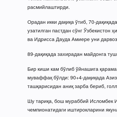
расмийлаштирди.
Орадан икки дақиқа ўтиб, 70-дақиқада
узатилган пастдан сўнг Ўзбекистон ҳ
ва Идрисса Дауда Амиере уни дарвоз
89-дақиқада захирадан майдонга тушг
Бир киши кам бўлиб ўйнашига қарама
муваффақ бўлди: 90+4-дақиқада Ази
ташқарисидан аниқ зарба бериб, гол
Шу тариқа, бош мураббий Исломбек 
чемпионатидаги иштирокларини якун