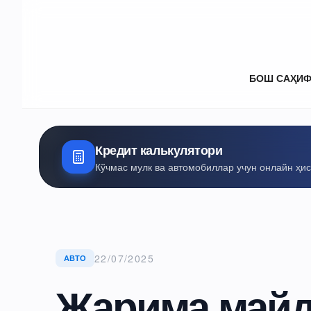
БОШ САҲИ
Кредит калькулятори
Кўчмас мулк ва автомобиллар учун онлайн ҳи
22/07/2025
АВТО
Жарима майд