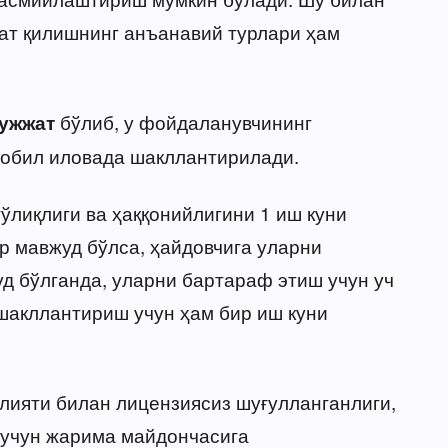
ат қилишнинг анъанавий турлари ҳам
бўлиб, у фойдаланувчининг
ҳужжат
обил иловада шакллантирилади.
лиқлиги ва ҳаққонийлигини 1 иш куни
р мавжуд бўлса, ҳайдовчига уларни
д бўлганда, уларни бартараф этиш учун уч
шакллантириш учун ҳам бир иш куни
лияти билан лицензиясиз шуғулланганлиги,
 учун жарима майдончасига