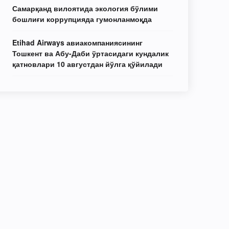
Самарқанд вилоятида экология бўлими
бошлиғи коррупцияда гумонланмоқда
Etihad Airways авиакомпаниясининг
Тошкент ва Абу-Даби ўртасидаги кундалик
қатновлари 10 августдан йўлга қўйилади