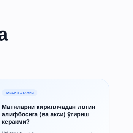
а
ТАВСИЯ ЭТАМИЗ
Матнларни кириллчадан лотин
алифбосига (ва акси) ўгириш
керакми?