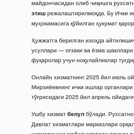
майдончасидан олиб чиқишга рухсат
режалаштирилмоқда. Бу Ички и
этиш
муҳокамасига қўйилган ҳукумат қаро
Ҳужжатга берилган изоҳда айтилиши
усуллари — оғзаки ва ёзма шакллари 
фуқаролар учун ноқулайликлар туғди
Онлайн хизматнинг 2025 йил июль о
Мирзиёевнинг ички ишлар органлари
тўғрисидаги 2025 йил апрель ойидаг
Ушбу хизмат
бўлади. Рухсатно
бепул
Давлат хизматлари марказлари орқал
хизматининг мобил иловаси орқали 