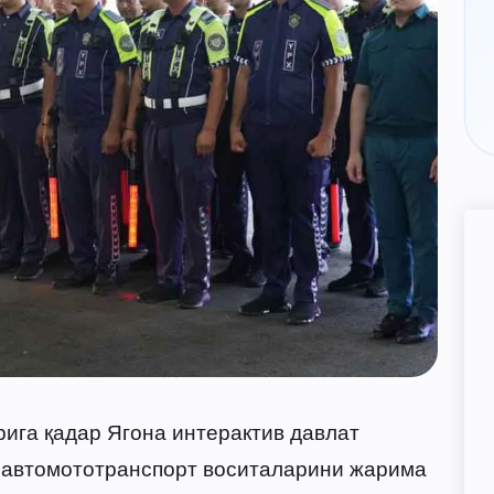
рига қадар Ягона интерактив давлат
 автомототранспорт воситаларини жарима