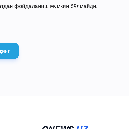
атдан фойдаланиш мумкин бўлмайди.
қинг
ONEWS
.UZ