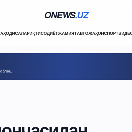
ONEWS
.UZ
ФА
ҲОДИСАЛАР
ИҚТИСОДИЁТ
ЖАМИЯТ
АВТО
ЖАҲОН
СПОРТ
ВИДЕ
соблаш
ончасидан