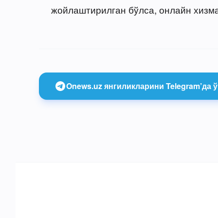
жойлаштирилган бўлса, онлайн хизм
Onews.uz янгиликларини Telegram’да ў