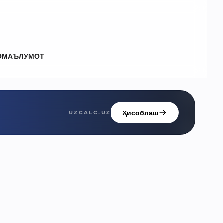
О
МАЪЛУМОТ
Ҳисоблаш
UZCALC.UZ