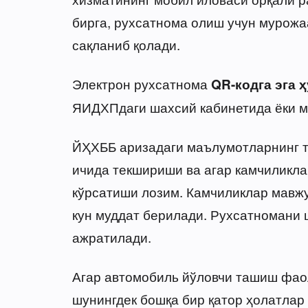
бирга, рухсатнома олиш учун мурожа
сақланиб қолади.
Электрон рухсатнома
QR-кодга эга 
ЯИДХПдаги шахсий кабинетида ёки м
ЙҲХББ аризадаги маълумотларнинг тў
ичида текшириши ва агар камчиликла
кўрсатиши лозим. Камчиликлар мавжу
кун муддат берилади. Рухсатномани 
ажратилади.
Агар автомобиль йўловчи ташиш фао
шунингдек бошқа бир қатор ҳолатлар