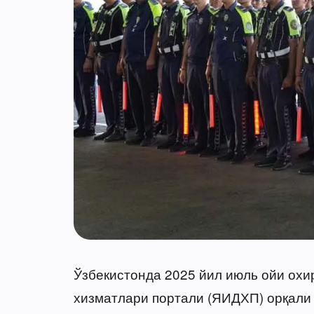
Ўзбекистонда 2025 йил июль ойи охи
хизматлари портали (ЯИДХП) орқали