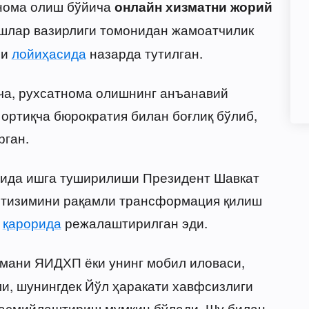
нома олиш бўйича
онлайн хизматни жорий
шлар вазирлиги томонидан жамоатчилик
ри
лойиҳасида
назарда тутилган.
ча, рухсатнома олишнинг анъанавий
ортиқча бюрократия билан боғлиқ бўлиб,
рган.
йида ишга туширилиши Президент Шавкат
 тизимини рақамли трансформация қилиш
и
қарорида
режалаштирилган эди.
мани ЯИДХП ёки унинг мобил иловаси,
и, шунингдек Йўл ҳаракати хавфсизлиги
расмийлаштириш мумкин бўлади. Шу билан