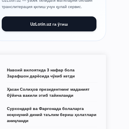
UzLotin.uz — ўзбек тилидаги матнларни онлайн
транслитерация қилиш учун қулай сервис.
UzLotin.uz га ўтиш
Навоий вилоятида 3 нафар бола
Зарафшон дарёсида чўкиб кетди
Ҳасан Солиҳов президентнинг маданият
бўйича вакили этиб тайинланди
Сурхондарё ва Фарғонада болаларга
ноқонуний диний таълим бериш ҳолатлари
аниқланди