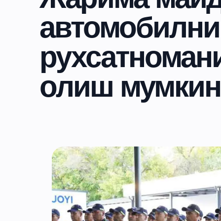
автомобилни
рухсатномани
олиш мумкин