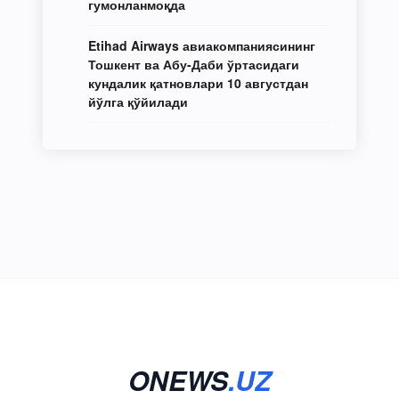
гумонланмоқда
Etihad Airways авиакомпаниясининг
Тошкент ва Абу-Даби ўртасидаги
кундалик қатновлари 10 августдан
йўлга қўйилади
ONEWS
.UZ