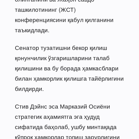
ташкилотининг (ЖСТ)
конференциясини қабул қилганини
таъкидлади.
Сенатор тузатишни бекор қилиш
қонунчилик ўзгаришларини талаб
қилишини ва бу борада ҳамкасблари
билан ҳамкорлик қилишга тайёрлигини
билдирди.
Стив Дэйнс эса Марказий Осиёни
стратегик аҳамиятга эга ҳудуд
сифатида баҳолаб, ушбу минтақада
кўпроқ ҳамкорлар топиш зарурлигини