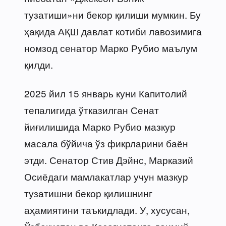
тузатиши»ни бекор қилиши мумкин. Бу
ҳақида АҚШ давлат котиби лавозимига
номзод сенатор Марко Рубио маълум
қилди.
2025 йил 15 январь куни Капитолий
тепалигида ўтказилган Сенат
йиғилишида Марко Рубио мазкур
масала бўйича ўз фикрларини баён
этди. Сенатор Стив Дэйнс, Марказий
Осиёдаги мамлакатлар учун мазкур
тузатишни бекор қилишнинг
аҳамиятини таъкидлади. У, хусусан,