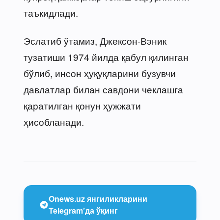
таъкидлади.
Эслатиб ўтамиз, Джексон-Вэник
тузатиши 1974 йилда қабул қилинган
бўлиб, инсон ҳуқуқларини бузувчи
давлатлар билан савдони чеклашга
қаратилган қонун ҳужжати
ҳисобланади.
Onews.uz янгиликларини
Telegram’да ўқинг