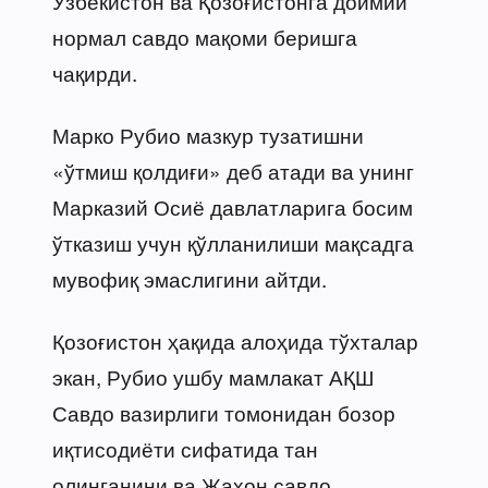
Ўзбекистон ва Қозоғистонга доимий
нормал савдо мақоми беришга
чақирди.
Марко Рубио мазкур тузатишни
«ўтмиш қолдиғи» деб атади ва унинг
Марказий Осиё давлатларига босим
ўтказиш учун қўлланилиши мақсадга
мувофиқ эмаслигини айтди.
Қозоғистон ҳақида алоҳида тўхталар
экан, Рубио ушбу мамлакат АҚШ
Савдо вазирлиги томонидан бозор
иқтисодиёти сифатида тан
олинганини ва Жаҳон савдо