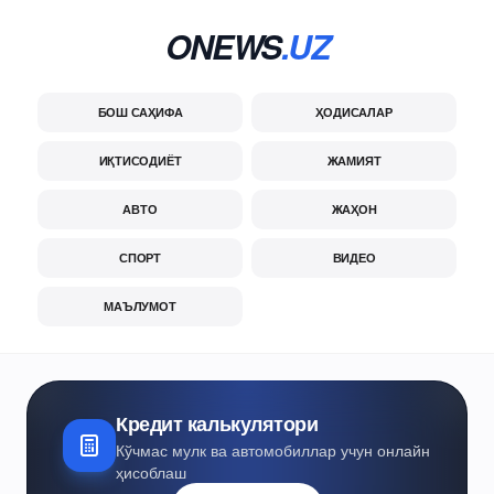
ONEWS
.UZ
БОШ САҲИФА
ҲОДИСАЛАР
ИҚТИСОДИЁТ
ЖАМИЯТ
АВТО
ЖАҲОН
СПОРТ
ВИДЕО
МАЪЛУМОТ
Кредит калькулятори
Кўчмас мулк ва автомобиллар учун онлайн
ҳисоблаш