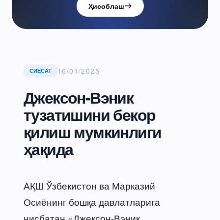
Ҳисоблаш
16/01/2025
СИЁСАТ
Джексон-Вэник
тузатишини бекор
қилиш мумкинлиги
ҳақида
АҚШ Ўзбекистон ва Марказий
Осиёнинг бошқа давлатларига
нисбатан «Джексон-Вэник