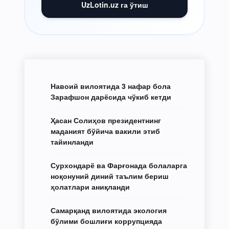
UzLotin.uz га ўтиш
Навоий вилоятида 3 нафар бола
Зарафшон дарёсида чўкиб кетди
Ҳасан Солиҳов президентнинг
маданият бўйича вакили этиб
тайинланди
Сурхондарё ва Фарғонада болаларга
ноқонуний диний таълим бериш
ҳолатлари аниқланди
Самарқанд вилоятида экология
бўлими бошлиғи коррупцияда