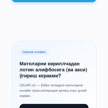
ТАВСИЯ ЭТАМИЗ
Матнларни кириллчадан
лотин алифбосига (ва акси)
ўгириш керакми?
UzLotin.uz — ўзбек тилидаги матнларни
онлайн транслитерация қилиш учун қулай
сервис.