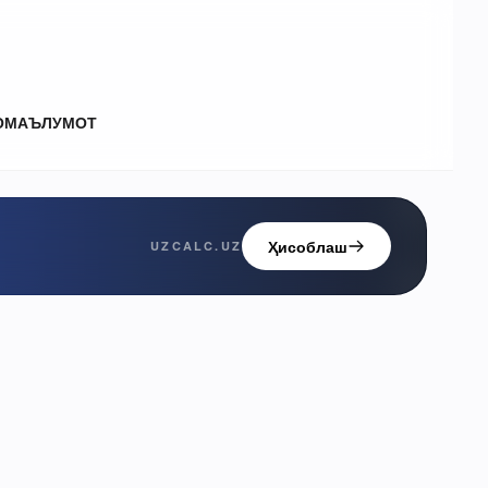
О
МАЪЛУМОТ
Ҳисоблаш
UZCALC.UZ