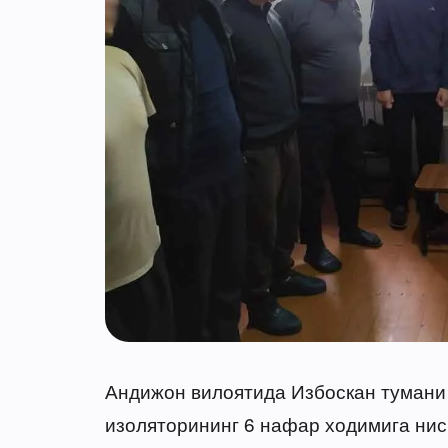
Андижон вилоятида Избоскан тумани
изоляторининг 6 нафар ходимига нис