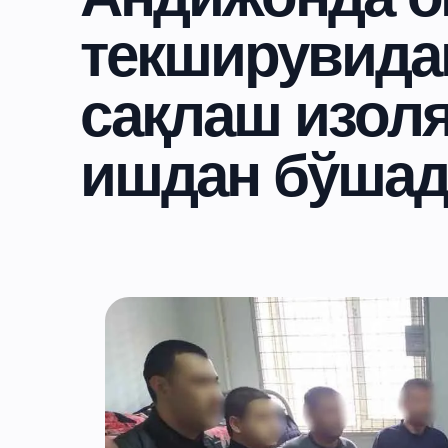
текширувидан
сақлаш изол
ишдан бўша