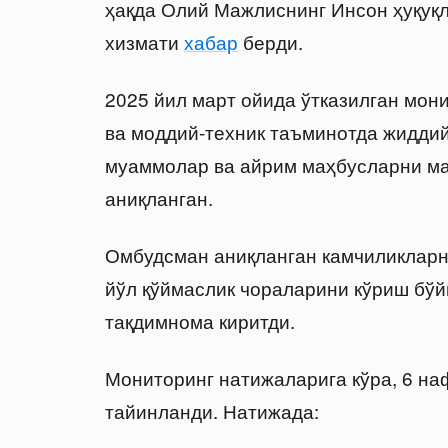
ҳақда Олий Мажлиснинг Инсон ҳуқуқл
хизмати
хабар
берди.
2025 йил март ойида ўтказилган мон
ва моддий-техник таъминотда жиддий
муаммолар ва айрим маҳбусларни ма
аниқланган.
Омбудсман аниқланган камчиликларн
йўл қўймаслик чораларини кўриш бў
тақдимнома киритди.
Мониторинг натижаларига кўра, 6 на
тайинланди. Натижада: