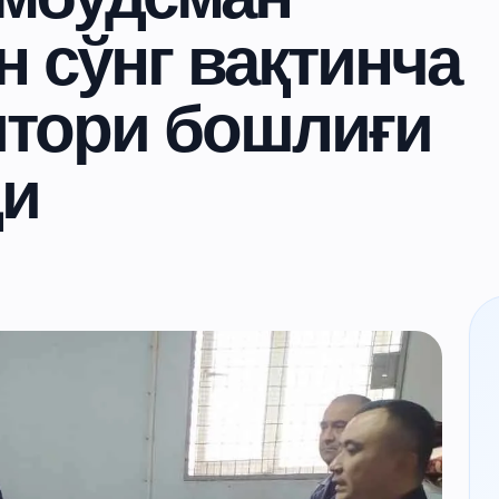
 сўнг вақтинча
ятори бошлиғи
ди