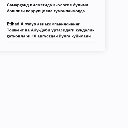
Самарқанд вилоятида экология бўлими
бошлиғи коррупцияда гумонланмоқда
Etihad Airways авиакомпаниясининг
Тошкент ва Абу-Даби ўртасидаги кундалик
қатновлари 10 августдан йўлга қўйилади