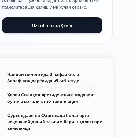
UzLotin.uz — ўзбек тилидаги матнларни онлайн
транслитерация қилиш учун қулай сервис.
UzLotin.uz га ўтиш
Навоий вилоятида 3 нафар бола
Зарафшон дарёсида чўкиб кетди
Ҳасан Солиҳов президентнинг маданият
бўйича вакили этиб тайинланди
Сурхондарё ва Фарғонада болаларга
ноқонуний диний таълим бериш ҳолатлари
аниқланди