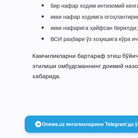
бир нафар ходим интизомий кенг
икки нафар ходимга огоҳлантири
икки нафарига ҳайфсан берилди;
ВСИ раҳбари ўз хоҳишига кўра и
Камчиликларни бартараф этиш бўйич
этилиши омбудсманнинг доимий назо
хабарида.
Onews.uz янгиликларини Telegram’да ў