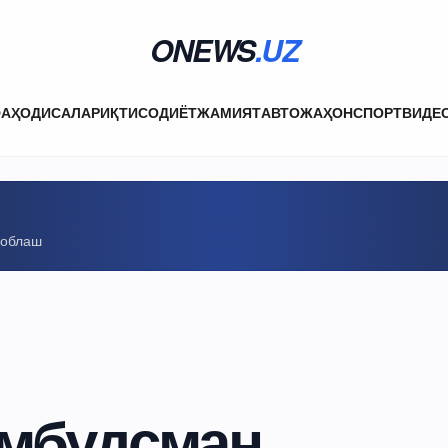
ONEWS
.UZ
ФА
ҲОДИСАЛАР
ИҚТИСОДИЁТ
ЖАМИЯТ
АВТО
ЖАҲОН
СПОРТ
ВИДЕ
соблаш
мбудсман