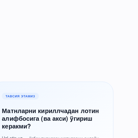
ТАВСИЯ ЭТАМИЗ
Матнларни кириллчадан лотин
алифбосига (ва акси) ўгириш
керакми?