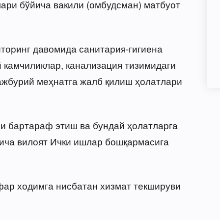
ари бўйича вакили (омбудсман) матбуот
иторинг давомида санитария-гигиена
 камчиликлар, канализация тизимидаги
жбурий меҳнатга жалб қилиш ҳолатлари
и бартараф этиш ва бундай ҳолатларга
йича вилоят Ички ишлар бошқармасига
фар ходимга нисбатан хизмат текшируви