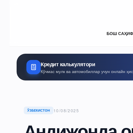
БОШ САҲИ
Кредит калькулятори
Кўчмас мулк ва автомобиллар учун онлайн ҳи
10/08/2025
ЎЗБЕКИСТОН
Андижонда о