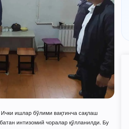
 Ички ишлар бўлими вақтинча сақлаш
батан интизомий чоралар қўлланилди. Бу