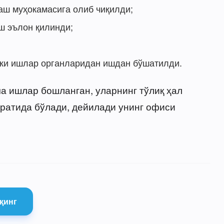
аш муҳокамасига олиб чиқилди;
ш эълон қилинди;
чки ишлар органларидан ишдан бўшатилди.
а ишлар бошланган, уларнинг тўлиқ ҳал
ратида бўлади, дейилади унинг офиси
қинг