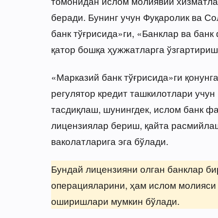
томонидан ислом молиявий хизматла
беради. Бунинг учун Фуқаролик ва Со
банк тўғрисида»ги, «Банклар ва банк
қатор бошқа ҳужжатларга ўзгартириш
«Марказий банк тўғрисида»ги қонунга
регулятор кредит ташкилотлари учун
тасдиқлаш, шунингдек, ислом банк ф
лицензиялар бериш, қайта расмийла
ваколатларига эга бўлади.
Бундай лицензияни олган банклар би
операцияларини, ҳам ислом молияси
оширишлари мумкин бўлади.