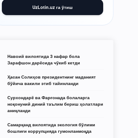
UzLotin.uz га ўтиш
Навоий вилоятида 3 нафар бола
Зарафшон дарёсида чўкиб кетди
Ҳасан Солиҳов президентнинг маданият
бўйича вакили этиб тайинланди
Сурхондарё ва Фарғонада болаларга
ноқонуний диний таълим бериш ҳолатлари
аниқланди
Самарқанд вилоятида экология бўлими
бошлиғи коррупцияда гумонланмоқда