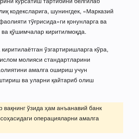
рини кўрсатиш тартибини белгилаб
лиқ кодексларига, шунингдек, «Марказий
 фаолияти тўғрисида»ги қонунларга ва
 ва қўшимчалар киритилмоқда.
 киритилаётган ўзгартиришларга кўра,
 ислом молияси стандартларини
аолиятини амалга ошириш учун
штириш ва уларни қайтариб олиш
р вақнинг ўзида ҳам анъанавий банк
 соҳасидаги операцияларни амалга