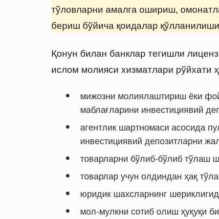
тўловларни амалга ошириш, омонатла
бериш бўйича қоидалар қўлланилиши
Қонун билан банклар тегишли лиценз
ислом молияси хизматлари рўйхати ҳ
мижозни молиялаштириш ёки фой
маблағларини инвестициявий деп
агентлик шартномаси асосида пу
инвестициявий депозитларни жа
товарларни бўлиб-бўлиб тўлаш ш
товарлар учун олдиндан ҳақ тўла
юридик шахсларнинг шериклигида
мол-мулкни сотиб олиш ҳуқуқи б