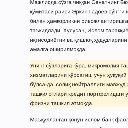
Мажлисда сўзга чиққан Сенатнинг Бю
қўмитаси раиси Эркин Гадоев сўнгги
билан ҳамкорликни ривожлантиришга
таъкидлади. Хусусан, Ислом тараққи
иқтисодиётни ва қишлоқ ҳудудларин
амалга оширилмоқда.
Унинг сўзларига кўра, микромолия т
хизматларини кўрсатиш учун ҳуқуқий
бўлса-да, солиқ нейтраллиги мавжуд
ташкилотлари кредит портфелидаги у
фоизни ташкил этмоқда.
Маъқулланган қонун ислом банк фаол