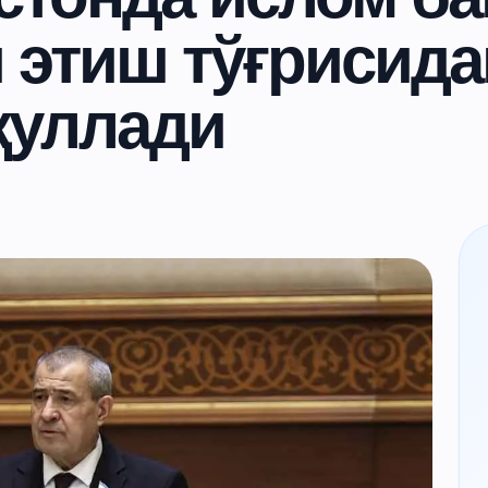
 этиш тўғрисида
қуллади