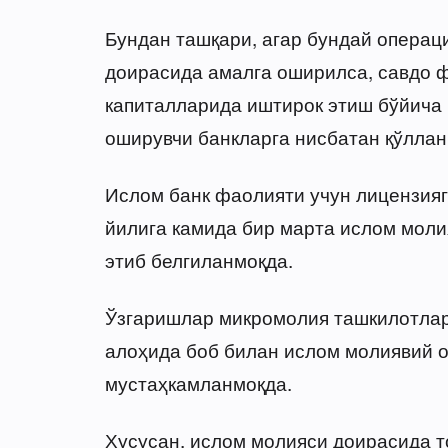
Бундан ташқари, агар бундай опера
доирасида амалга оширилса, савдо 
капиталларида иштирок этиш бўйича
оширувчи банкларга нисбатан қўллан
Ислом банк фаолияти учун лицензияга
йилига камида бир марта ислом моли
этиб белгиланмоқда.
Ўзгаришлар микромолия ташкилотлари
алоҳида боб билан ислом молиявий 
мустаҳкамланмоқда.
Хусусан, ислом молияси доирасида 