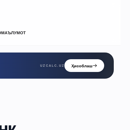
О
МАЪЛУМОТ
Ҳисоблаш
UZCALC.UZ
нк