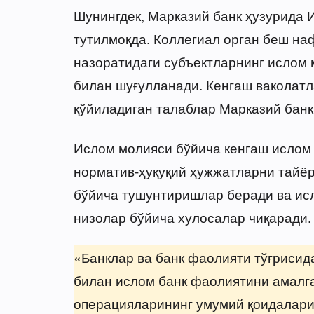
Шунингдек, Марказий банк ҳузурида 
тутилмоқда. Коллегиал орган беш на
назоратидаги субъектларнинг исло
билан шуғулланади. Кенгаш ваколатл
қўйиладиган талаблар Марказий банк
Ислом молияси бўйича кенгаш ислом
норматив-ҳуқуқий ҳужжатларни тайё
бўйича тушунтиришлар беради ва ис
низолар бўйича хулосалар чиқаради.
«Банклар ва банк фаолияти тўғрисид
билан ислом банк фаолиятини амалга
операцияларининг умумий қоидалари