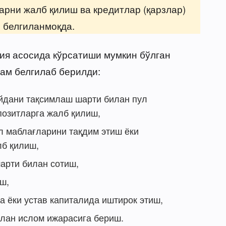
рни жалб қилиш ва кредитлар (қарзлар)
 белгиланмоқда.
ия асосида кўрсатиши мумкин бўлган
ам белгилаб берилди:
дани тақсимлаш шарти билан пул
озитларга жалб қилиш,
л маблағларини тақдим этиш ёки
лб қилиш,
арти билан сотиш,
ш,
 ёки устав капиталида иштирок этиш,
илан ислом ижарасига бериш.