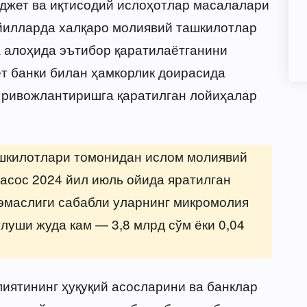
джет ва иқтисодий ислоҳотлар масалалари
 йилларда халқаро молиявий ташкилотлар
 алоҳида эътибор қаратилаётганини
ёт банки билан ҳамкорлик доирасида
и ривожлантиришга қаратилган лойиҳалар
ашкилотлари томонидан ислом молиявий
 асос 2024 йил июль ойида яратилган
 эмаслиги сабабли уларнинг микромолия
луши жуда кам — 3,8 млрд сўм ёки 0,04
иятининг ҳуқуқий асосларини ва банклар