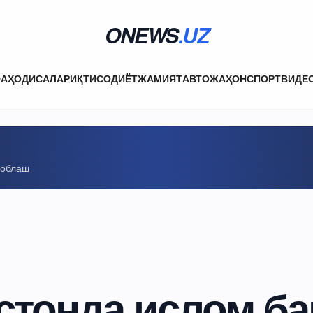
ONEWS
.UZ
ФА
ҲОДИСАЛАР
ИҚТИСОДИЁТ
ЖАМИЯТ
АВТО
ЖАҲОН
СПОРТ
ВИДЕ
соблаш
стонда ислом ба