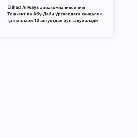
Etihad Airways авиакомпаниясининг
Тошкент ва Абу-Даби ўртасидаги кундалик
қатновлари 10 августдан йўлга қўйилади