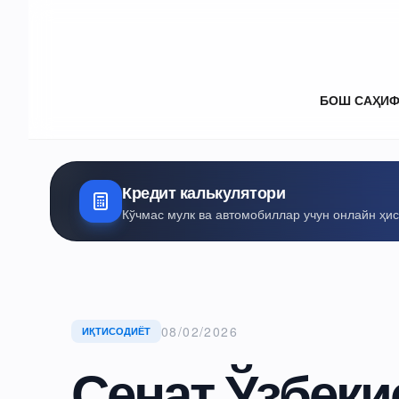
БОШ САҲИ
Кредит калькулятори
Кўчмас мулк ва автомобиллар учун онлайн ҳи
08/02/2026
ИҚТИСОДИЁТ
Сенат Ўзбеки