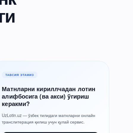
ги
ТАВСИЯ ЭТАМИЗ
Матнларни кириллчадан лотин
алифбосига (ва акси) ўгириш
керакми?
UzLotin.uz — ўзбек тилидаги матнларни онлайн
транслитерация қилиш учун қулай сервис.