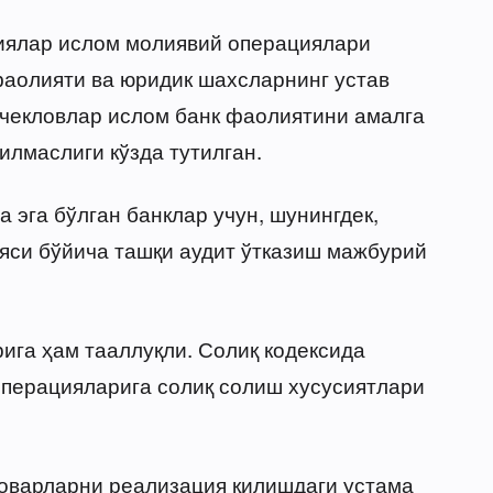
циялар ислом молиявий операциялари
фаолияти ва юридик шахсларнинг устав
 чекловлар ислом банк фаолиятини амалга
илмаслиги кўзда тутилган.
 эга бўлган банклар учун, шунингдек,
яси бўйича ташқи аудит ўтказиш мажбурий
га ҳам тааллуқли. Солиқ кодексида
операцияларига солиқ солиш хусусиятлари
товарларни реализация қилишдаги устама