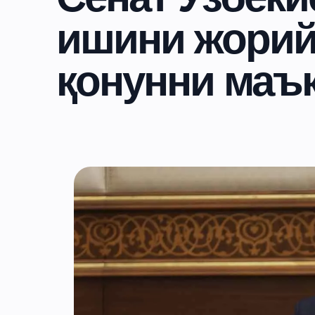
ишини жорий
қонунни маъ