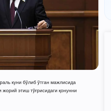
раль куни бўлиб ўтган мажлисида
 жорий этиш тўғрисидаги қонунни