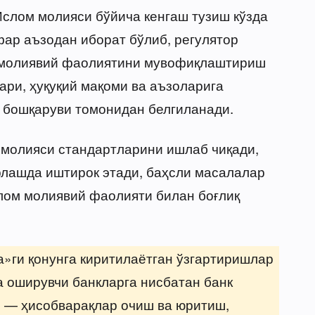
Ислом молияси бўйича кенгаш тузиш кўзда
фар аъзодан иборат бўлиб, регулятор
м молиявий фаолиятини мувофиқлаштириш
ари, ҳуқуқий мақоми ва аъзоларига
 бошқаруви томонидан белгиланади.
 молияси стандартларини ишлаб чиқади,
рлашда иштирок этади, баҳсли масалалар
лом молиявий фаолияти билан боғлиқ
а»ги қонунга киритилаётган ўзгартиришлар
 оширувчи банкларга нисбатан банк
 — ҳисобварақлар очиш ва юритиш,