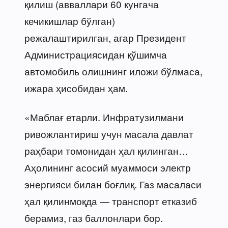
қилиш (авваллари 60 кунгача
кечикишлар бўлган)
режалаштирилган, агар Президент
Администрациясидан қўшимча
автомобиль олишнинг иложи бўлмаса,
ижара ҳисобидан ҳам.
«Маблағ етарли. Инфратузилмани
ривожлантириш учун масала давлат
раҳбари томонидан ҳал қилинган…
Аҳолининг асосий муаммоси электр
энергияси билан боғлиқ. Газ масаласи
ҳал қилинмоқда — транспорт етказиб
берамиз, газ баллонлари бор.