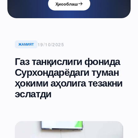
Ҳисоблаш
19/10/2025
ЖАМИЯТ
Газ танқислиги фонида
Сурхондарёдаги туман
ҳокими аҳолига тезакни
эслатди