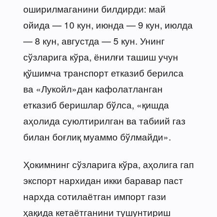
оширилмаганини билдирди: май
ойида — 10 кун, июнда — 9 кун, июлда
— 8 кун, августда — 5 кун. Унинг
сўзларига кўра, ёнилғи ташиш учун
қўшимча транспорт етказиб берилса
ва «Лукойл»дан кафолатланган
етказиб беришлар бўлса, «қишда
аҳолида суюлтирилган ва табиий газ
билан боғлиқ муаммо бўлмайди».
Ҳокимнинг сўзларига кўра, аҳолига гап
экспорт нархидан икки баравар паст
нархда сотилаётган импорт гази
ҳақида кетаётганини тушунтириш