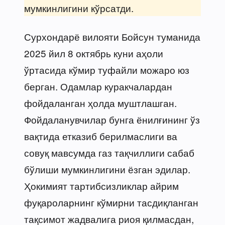
мумкинлигини кўрсатди.
Сурхондарё вилояти Бойсун туманида
2025 йил 8 октябрь куни аҳоли
ўртасида кўмир туфайли можаро юз
берган. Одамлар куракчалардан
фойдаланган ҳолда муштлашган.
Фойдаланувчилар бунга ёнилғининг ўз
вақтида етказиб берилмаслиги ва
совуқ мавсумда газ тақчиллиги сабаб
бўлиши мумкинлигини ёзган эдилар.
Ҳокимият тартибсизликлар айрим
фуқароларнинг кўмирни тасдиқланган
тақсимот жадвалига риоя қилмасдан,