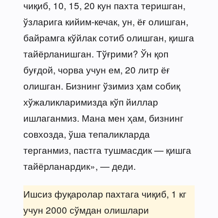
чиқиб, 10, 15, 20 кун пахта теришган,
ўзларига кийим-кечак, ун, ёғ олишган,
байрамга кўйлак сотиб олишган, қишга
тайёрланишган. Тўғрими? Ўн қоп
буғдой, чорва учун ем, 20 литр ёғ
олишган. Бизнинг ўзимиз ҳам собиқ
хўжаликларимизда кўп йиллар
ишлаганмиз. Мана мен ҳам, бизнинг
совхозда, ўша тепаликларда
терганмиз, пастга тушмасдик — қишга
тайёрланардик», — деди.
Ишсиз фуқаролар пахтага чиқиб, 1 кг
учун 2000 сўмдан олишлари