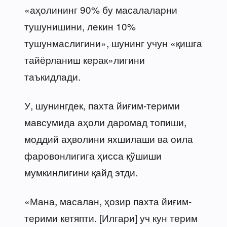
«аҳолининг 90% бу масалаларни
тушунишини, лекин 10%
тушунмаслигини», шунинг учун «қишга
тайёрланиш керак»лигини
таъкидлади.
У, шунингдек, пахта йиғим-терими
мавсумида аҳоли даромад топиши,
моддий аҳволини яхшилаши ва оила
фаровонлигига ҳисса қўшиши
мумкинлигини қайд этди.
«Мана, масалан, ҳозир пахта йиғим-
терими кетяпти. [Илгари] уч кун терим