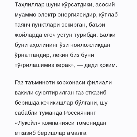
Таҳлиллар шуни кўрсатдики, асосий
муаммо электр энергиясидир, кўплаб
таянч пунктлари эскирган, баъзи
жойларда ёғоч устун турибди. Балки
буни аҳолининг ўзи ноиложликдан
ўрнатгандир, лекин биз буни
тўғрилашимиз керак», — деди ҳоким.
Газ таъминоти корхонаси филиали
вакили суюлтирилган газ етказиб
беришда кечикишлар бўлгани, шу
сабабли туманда Россиянинг
«Лукойл» компанияси томонидан
етказиб беришлар амалга