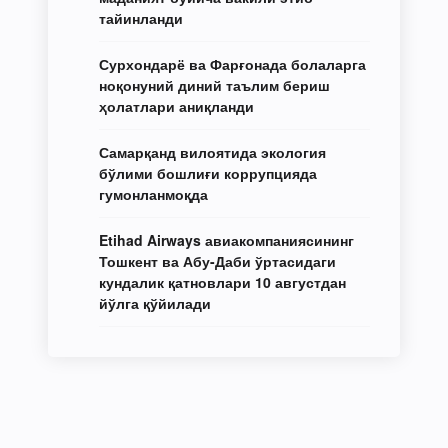
тайинланди
Сурхондарё ва Фарғонада болаларга
ноқонуний диний таълим бериш
ҳолатлари аниқланди
Самарқанд вилоятида экология
бўлими бошлиғи коррупцияда
гумонланмоқда
Etihad Airways авиакомпаниясининг
Тошкент ва Абу-Даби ўртасидаги
кундалик қатновлари 10 августдан
йўлга қўйилади