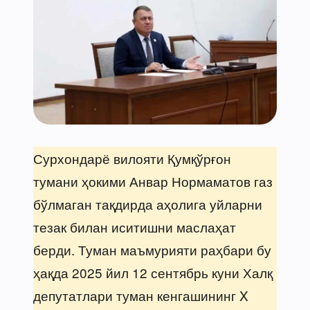
Сурхондарё вилояти Қумқўрғон
тумани ҳокими Анвар Нормаматов газ
бўлмаган тақдирда аҳолига уйларни
тезак билан иситишни маслаҳат
берди. Туман маъмурияти раҳбари бу
ҳақда 2025 йил 12 сентябрь куни Халқ
депутатлари туман кенгашининг X