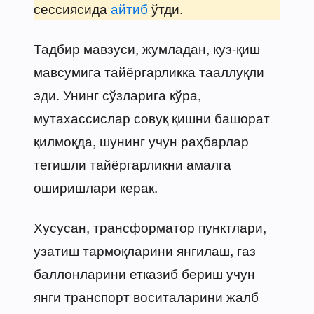
сессиясида
айтиб
ўтди.
Тадбир мавзуси, жумладан, куз-қиш
мавсумига тайёргарликка тааллуқли
эди. Унинг сўзларига кўра,
мутахассислар совуқ қишни башорат
қилмоқда, шунинг учун раҳбарлар
тегишли тайёргарликни амалга
оширишлари керак.
Хусусан, трансформатор пунктлари,
узатиш тармоқларини янгилаш, газ
баллонларини етказиб бериш учун
янги транспорт воситаларини жалб