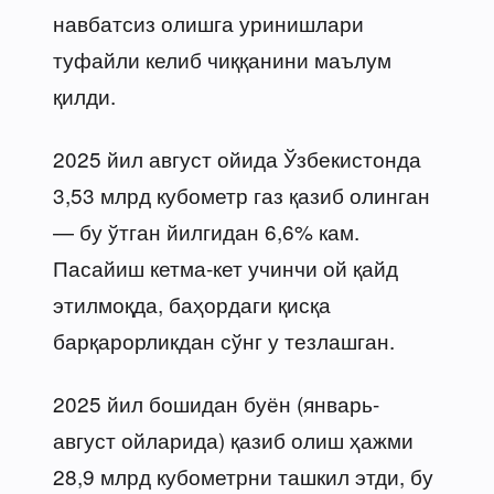
навбатсиз олишга уринишлари
туфайли келиб чиққанини маълум
қилди.
2025 йил август ойида Ўзбекистонда
3,53 млрд кубометр газ қазиб олинган
— бу ўтган йилгидан 6,6% кам.
Пасайиш кетма-кет учинчи ой қайд
этилмоқда, баҳордаги қисқа
барқарорликдан сўнг у тезлашган.
2025 йил бошидан буён (январь-
август ойларида) қазиб олиш ҳажми
28,9 млрд кубометрни ташкил этди, бу