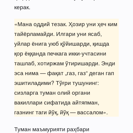
керак.
«Мана оддий тезак. Ҳозир уни ҳеч ким
тайёрламайди. Илгари уни ясаб,
уйлар ёнига уюб қўйишарди, қишда
қор ёққанда печкага икки-учтасини
ташлаб, хотиржам ўтиришарди. Энди
эса нима — фақат „газ, газ“ деган гап
эшитиладими? Тўғри тушунинг:
сизларга туман олий органи
вакиллари сифатида айтяпман,
газнинг таги йўқ, йўқ — вассалом».
Туман маъмурияти раҳбари