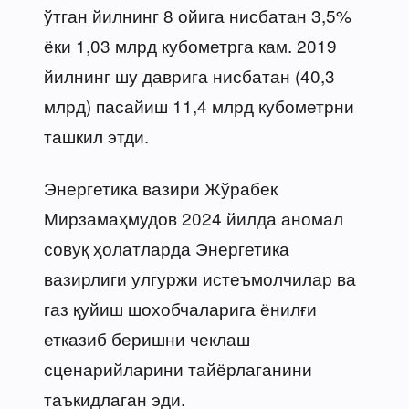
ўтган йилнинг 8 ойига нисбатан 3,5%
ёки 1,03 млрд кубометрга кам. 2019
йилнинг шу даврига нисбатан (40,3
млрд) пасайиш 11,4 млрд кубометрни
ташкил этди.
Энергетика вазири Жўрабек
Мирзамаҳмудов 2024 йилда аномал
совуқ ҳолатларда Энергетика
вазирлиги улгуржи истеъмолчилар ва
газ қуйиш шохобчаларига ёнилғи
етказиб беришни чеклаш
сценарийларини тайёрлаганини
таъкидлаган эди.