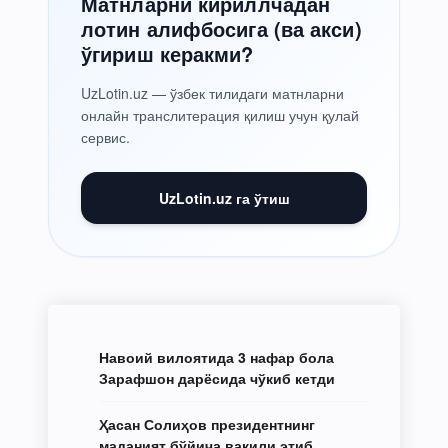
Матнларни кириллчадан
лотин алифбосига (ва акси)
ўгириш керакми?
UzLotin.uz — ўзбек тилидаги матнларни
онлайн транслитерация қилиш учун қулай
сервис.
UzLotin.uz га ўтиш
Навоий вилоятида 3 нафар бола
Зарафшон дарёсида чўкиб кетди
Ҳасан Солиҳов президентнинг
маданият бўйича вакили этиб