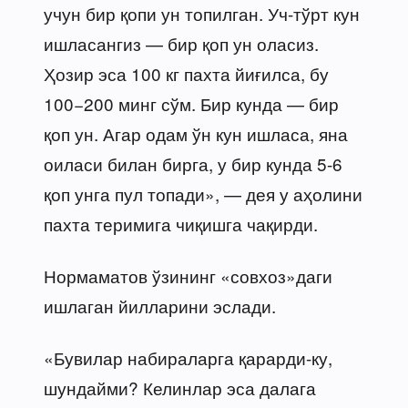
учун бир қопи ун топилган. Уч-тўрт кун
ишласангиз — бир қоп ун оласиз.
Ҳозир эса 100 кг пахта йиғилса, бу
100−200 минг сўм. Бир кунда — бир
қоп ун. Агар одам ўн кун ишласа, яна
оиласи билан бирга, у бир кунда 5-6
қоп унга пул топади», — дея у аҳолини
пахта теримига чиқишга чақирди.
Нормаматов ўзининг «совхоз»даги
ишлаган йилларини эслади.
«Бувилар набираларга қарарди-ку,
шундайми? Келинлар эса далага