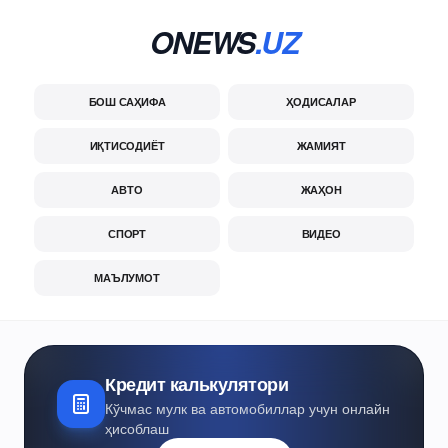
ONEWS
.UZ
БОШ САҲИФА
ҲОДИСАЛАР
ИҚТИСОДИЁТ
ЖАМИЯТ
АВТО
ЖАҲОН
СПОРТ
ВИДЕО
МАЪЛУМОТ
Кредит калькулятори
Кўчмас мулк ва автомобиллар учун онлайн
ҳисоблаш