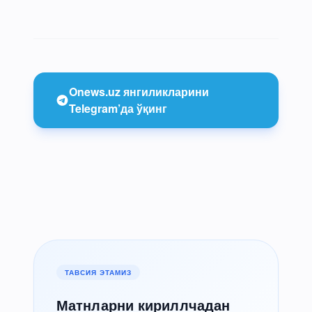
Onews.uz янгиликларини
Telegram’да ўқинг
ТАВСИЯ ЭТАМИЗ
Матнларни кириллчадан