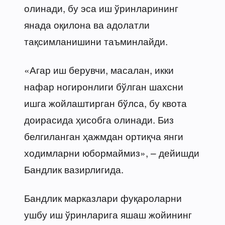
олинади, бу эса иш ўринларининг
янада оқилона ва адолатли
тақсимланишини таъминлайди.
«Агар иш берувчи, масалан, икки
нафар ногиронлиги бўлган шахсни
ишга жойлаштирган бўлса, бу квота
доирасида ҳисобга олинади. Биз
белгиланган ҳажмдан ортиқча янги
ходимларни юбормаймиз», – дейишди
Бандлик вазирлигида.
Бандлик марказлари фуқароларни
ушбу иш ўринларига яшаш жойининг