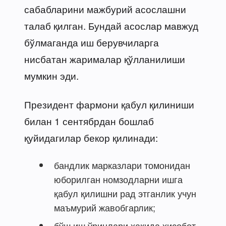
сабабларини мажбурий асослашни
талаб қилган. Бундай асослар мавжуд
бўлмаганда иш берувчиларга
нисбатан жарималар қўлланилиши
мумкин эди.
Президент фармони қабул қилиниши
билан 1 сентябрдан бошлаб
қуйидагилар бекор қилинади:
бандлик марказлари томонидан
юборилган номзодларни ишга
қабул қилишни рад этганлик учун
маъмурий жавобгарлик;
бўш иш ўринлари ҳақида ҳисобот