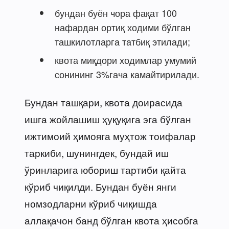
бундан буён чора фақат 100
нафардан ортиқ ходими бўлган
ташкилотларга татбиқ этилади;
квота миқдори ходимлар умумий
сонининг 3%гача камайтирилади.
Бундан ташқари, квота доирасида
ишга жойлашиш ҳуқуқига эга бўлган
ижтимоий ҳимояга муҳтож тоифалар
таркиби, шунингдек, бундай иш
ўринларига юбориш тартиби қайта
кўриб чиқилди. Бундан буён янги
номзодларни кўриб чиқишда
аллақачон банд бўлган квота ҳисобга