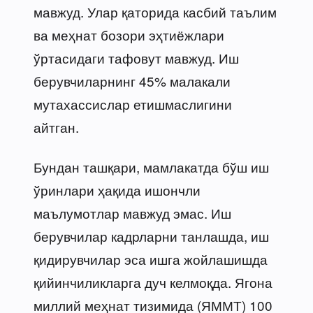
мавжуд. Улар қаторида касбий таълим
ва меҳнат бозори эҳтиёжлари
ўртасидаги тафовут мавжуд. Иш
берувчиларнинг 45% малакали
мутахассислар етишмаслигини
айтган.
Бундан ташқари, мамлакатда бўш иш
ўринлари ҳақида ишончли
маълумотлар мавжуд эмас. Иш
берувчилар кадрларни танлашда, иш
қидирувчилар эса ишга жойлашишда
қийинчиликларга дуч келмоқда. Ягона
миллий меҳнат тизимида (ЯММТ) 100