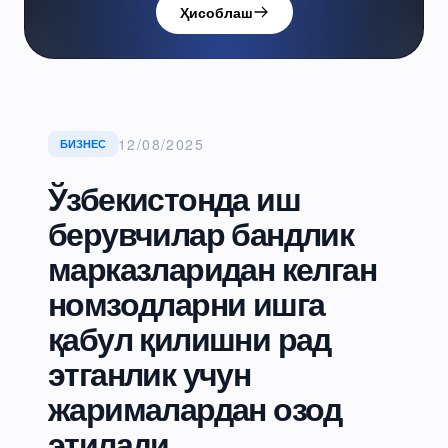
Ҳисоблаш
12/08/2025
БИЗНЕС
Ўзбекистонда иш
берувчилар бандлик
марказларидан келган
номзодларни ишга
қабул қилишни рад
этганлик учун
жарималардан озод
этилади