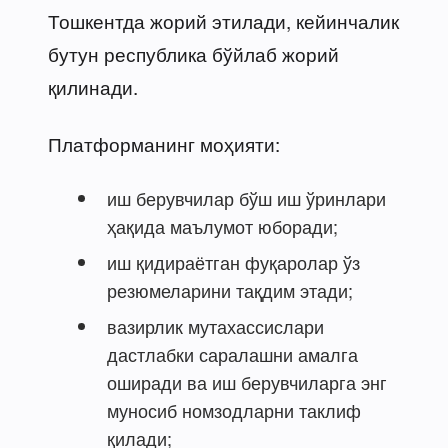
Тошкентда жорий этилади, кейинчалик
бутун республика бўйлаб жорий
қилинади.
Платформанинг моҳияти:
иш берувчилар бўш иш ўринлари
ҳақида маълумот юборади;
иш қидираётган фуқаролар ўз
резюмеларини тақдим этади;
вазирлик мутахассислари
дастлабки саралашни амалга
оширади ва иш берувчиларга энг
муносиб номзодларни таклиф
қилади;