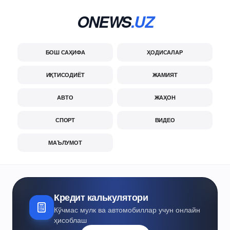
ONEWS
.UZ
БОШ САҲИФА
ҲОДИСАЛАР
ИҚТИСОДИЁТ
ЖАМИЯТ
АВТО
ЖАҲОН
СПОРТ
ВИДЕО
МАЪЛУМОТ
Кредит калькулятори
Кўчмас мулк ва автомобиллар учун онлайн
ҳисоблаш