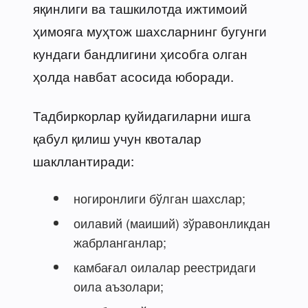
яқинлиги ва ташкилотда ижтимоий
ҳимояга муҳтож шахсларнинг бугунги
кундаги бандлигини ҳисобга олган
ҳолда навбат асосида юборади.
Тадбиркорлар қуйидагиларни ишга
қабул қилиш учун квоталар
шакллантиради:
ногиронлиги бўлган шахслар;
оилавий (маиший) зўравонликдан
жабрланганлар;
камбағал оилалар реестридаги
оила аъзолари;