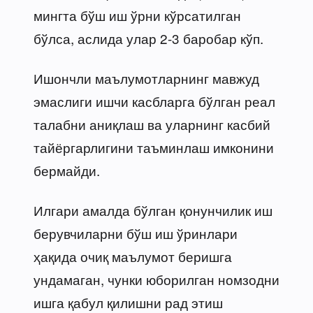
мингта бўш иш ўрни кўрсатилган
бўлса, аслида улар 2-3 баробар кўп.
Ишончли маълумотларнинг мавжуд
эмаслиги ишчи касбларга бўлган реал
талабни аниқлаш ва уларнинг касбий
тайёргарлигини таъминлаш имконини
бермайди.
Илгари амалда бўлган қонунчилик иш
берувчиларни бўш иш ўринлари
ҳақида очиқ маълумот беришга
ундамаган, чунки юборилган номзодни
ишга қабул қилишни рад этиш