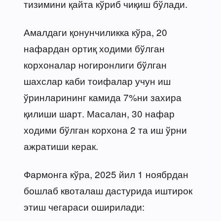
тизимини қайта кўриб чиқиш бўлади.
Амалдаги қонунчиликка кўра, 20
нафардан ортиқ ходими бўлган
корхоналар ногиронлиги бўлган
шахслар каби тоифалар учун иш
ўринларининг камида 7%ни захира
қилиши шарт. Масалан, 30 нафар
ходими бўлган корхона 2 та иш ўрни
ажратиши керак.
Фармонга кўра, 2025 йил 1 ноябрдан
бошлаб квоталаш дастурида иштирок
этиш чегараси оширилади: