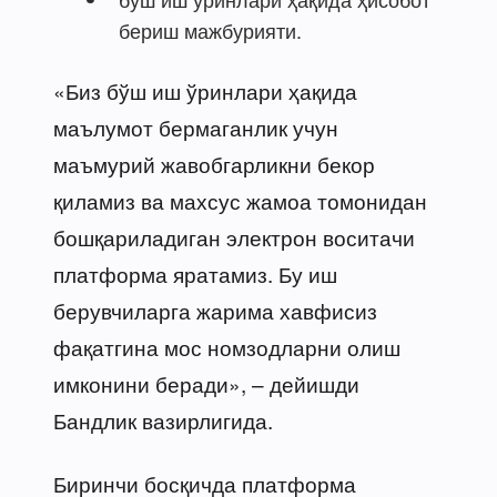
бериш мажбурияти.
«Биз бўш иш ўринлари ҳақида
маълумот бермаганлик учун
маъмурий жавобгарликни бекор
қиламиз ва махсус жамоа томонидан
бошқариладиган электрон воситачи
платформа яратамиз. Бу иш
берувчиларга жарима хавфисиз
фақатгина мос номзодларни олиш
имконини беради», – дейишди
Бандлик вазирлигида.
Биринчи босқичда платформа