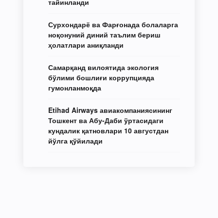
тайинланди
Сурхондарё ва Фарғонада болаларга
ноқонуний диний таълим бериш
ҳолатлари аниқланди
Самарқанд вилоятида экология
бўлими бошлиғи коррупцияда
гумонланмоқда
Etihad Airways авиакомпаниясининг
Тошкент ва Абу-Даби ўртасидаги
кундалик қатновлари 10 августдан
йўлга қўйилади