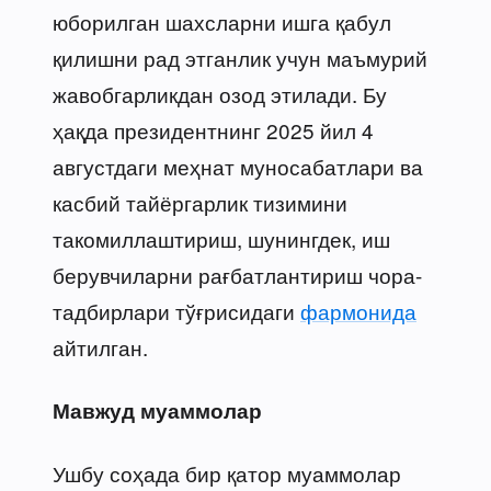
юборилган шахсларни ишга қабул
қилишни рад этганлик учун маъмурий
жавобгарликдан озод этилади. Бу
ҳақда президентнинг 2025 йил 4
августдаги меҳнат муносабатлари ва
касбий тайёргарлик тизимини
такомиллаштириш, шунингдек, иш
берувчиларни рағбатлантириш чора-
тадбирлари тўғрисидаги
фармонида
айтилган.
Мавжуд муаммолар
Ушбу соҳада бир қатор муаммолар