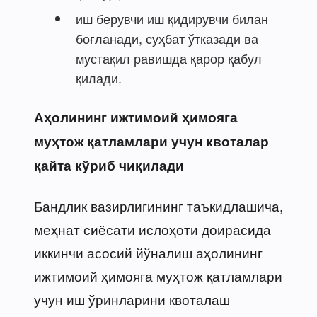
иш берувчи иш қидирувчи билан
боғланади, суҳбат ўтказади ва
мустақил равишда қарор қабул
қилади.
Аҳолининг ижтимоий ҳимояга
муҳтож қатламлари учун квоталар
қайта кўриб чиқилади
Бандлик вазирлигининг таъкидлашича,
меҳнат сиёсати ислоҳоти доирасида
иккинчи асосий йўналиш аҳолининг
ижтимоий ҳимояга муҳтож қатламлари
учун иш ўринларини квоталаш