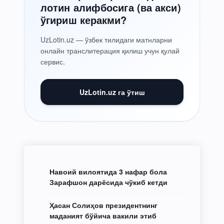
лотин алифбосига (ва акси)
ўгириш керакми?
UzLotin.uz — ўзбек тилидаги матнларни
онлайн транслитерация қилиш учун қулай
сервис.
UzLotin.uz га ўтиш
Навоий вилоятида 3 нафар бола
Зарафшон дарёсида чўкиб кетди
Ҳасан Солиҳов президентнинг
маданият бўйича вакили этиб