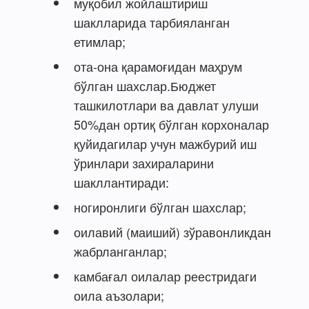
муқобил жойлаштириш
шаклларида тарбияланган
етимлар;
ота-она қарамоғидан маҳрум
бўлган шахслар.Бюджет
ташкилотлари ва давлат улуши
50%дан ортиқ бўлган корхоналар
қуйидагилар учун мажбурий иш
ўринлари захираларини
шакллантиради:
ногиронлиги бўлган шахслар;
оилавий (маиший) зўравонликдан
жабрланганлар;
камбағал оилалар реестридаги
оила аъзолари;