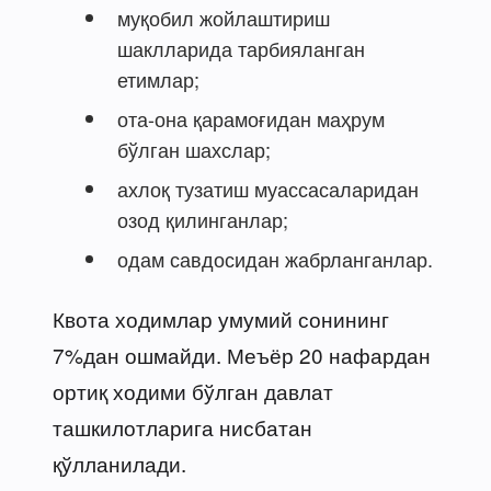
муқобил жойлаштириш
шаклларида тарбияланган
етимлар;
ота-она қарамоғидан маҳрум
бўлган шахслар;
ахлоқ тузатиш муассасаларидан
озод қилинганлар;
одам савдосидан жабрланганлар.
Квота ходимлар умумий сонининг
7%дан ошмайди. Меъёр 20 нафардан
ортиқ ходими бўлган давлат
ташкилотларига нисбатан
қўлланилади.