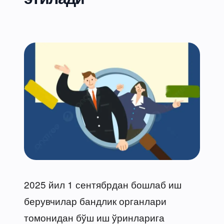
2025 йил 1 сентябрдан бошлаб иш
берувчилар бандлик органлари
томонидан бўш иш ўринларига