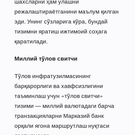
шахсларни ҳам улашни
режалаштираётганини маълум қилган
эди. Унинг сўзларига кўра, бундай
тизимни яратиш ижтимоий соҳага
қаратилади.
Миллий тўлов свитчи
Тўлов инфратузилмасининг
барқарорлиги ва хавфсизлигини
таъминлаш учун «тўлов свитчи»
тизими — миллий валютадаги барча
транзакцияларни Марказий банк
орқали ягона маршрутлаш нуқтаси