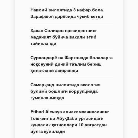
Навоий вилоятида 3 нафар бола
Зарафшон дарёсида чўкиб кетди
Ҳасан Солиҳов президентнинг
маданият бўйича вакили этиб
тайинланди
Сурхондарё ва Фарғонада болаларга
ноқонуний диний таълим бериш
ҳолатлари аниқланди
Самарқанд вилоятида экология
бўлими бошлиғи коррупцияда
гумонланмоқда
Etihad Airways авиакомпаниясининг
Тошкент ва Абу-Даби ўртасидаги
кундалик қатновлари 10 августдан
йўлга қўйилади