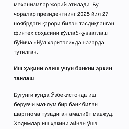
механизмлар жорий этилади. Бу
чоралар президентнинг 2025 йил 27
ноябрдаги қарори билан тасдиқланган
финтех соҳасини қўллаб-қувватлаш
бўйича «йўл харитаси»да назарда
тутилган.
Иш ҳақини олиш учун банкни эркин
танлаш
Бугунги кунда Ўзбекистонда иш
берувчи маълум бир банк билан
шартнома тузадиган амалиёт мавжуд.
Ходимлар иш ҳақини айнан ўша