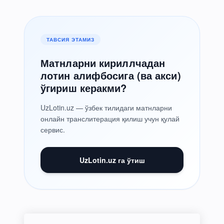
ТАВСИЯ ЭТАМИЗ
Матнларни кириллчадан
лотин алифбосига (ва акси)
ўгириш керакми?
UzLotin.uz — ўзбек тилидаги матнларни
онлайн транслитерация қилиш учун қулай
сервис.
UzLotin.uz га ўтиш