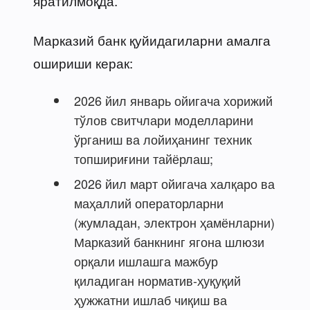
яратилмоқда.
Марказий банк қуйидагиларни амалга
ошириши керак:
2026 йил январь ойигача хорижий
тўлов свитчлари моделларини
ўрганиш ва лойиҳанинг техник
топшириғини тайёрлаш;
2026 йил март ойигача халқаро ва
маҳаллий операторларни
(жумладан, электрон ҳамёнларни)
Марказий банкнинг ягона шлюзи
орқали ишлашга мажбур
қиладиган норматив-ҳуқуқий
ҳужжатни ишлаб чиқиш ва