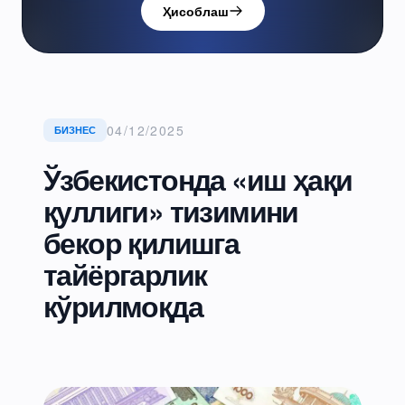
Ҳисоблаш
04/12/2025
БИЗНЕС
Ўзбекистонда «иш ҳақи
қуллиги» тизимини
бекор қилишга
тайёргарлик
кўрилмоқда