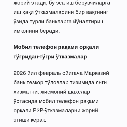
жорий этади, бу эса иш берувчиларга
иш ҳақи ўтказмаларини бир вақтнинг
ўзида турли банкларга йўналтириш
имконини беради.
Мобил телефон рақами орқали
тўғридан-тўғри ўтказмалар
2026 йил февраль ойигача Марказий
банк тезкор тўловлар тизимида янги
хизматни: жисмоний шахслар
ўртасида мобил телефон рақами
орқали P2P-ўтказмаларни жорий
этиши керак.