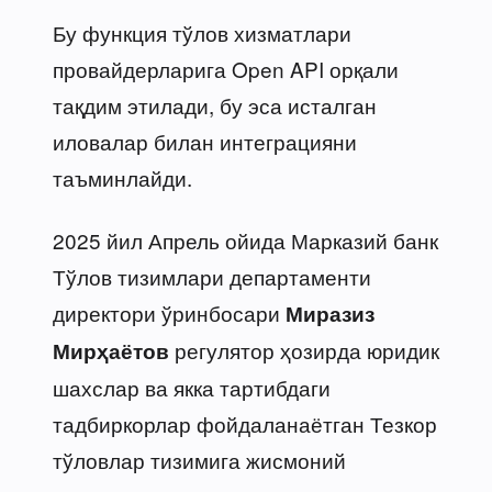
Бу функция тўлов хизматлари
провайдерларига Open API орқали
тақдим этилади, бу эса исталган
иловалар билан интеграцияни
таъминлайди.
2025 йил Апрель ойида Марказий банк
Тўлов тизимлари департаменти
директори ўринбосари
Миразиз
регулятор ҳозирда юридик
Мирҳаётов
шахслар ва якка тартибдаги
тадбиркорлар фойдаланаётган Тезкор
тўловлар тизимига жисмоний