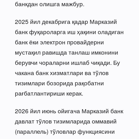
банкдан олишга мажбур.
2025 йил декабрига қадар Марказий
банк фуқароларга иш ҳақини оладиган
банк ёки электрон провайдерни
мустақил равишда танлаш имконини
берувчи чораларни ишлаб чиқади. Бу
чакана банк хизматлари ва тўлов
тизимлари бозорида рақобатни
рағбатлантириши керак.
2026 йил июнь ойигача Марказий банк
давлат тўлов тизимларида оммавий
(параллель) тўловлар функциясини