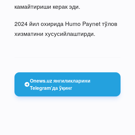
камайтириши керак эди.
2024 йил охирида Humo Paynet тўлов
хизматини хусусийлаштирди.
Onews.uz янгиликларини
Telegram’да ўқинг