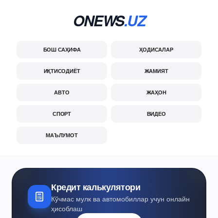
ONEWS
.UZ
БОШ САҲИФА
ҲОДИСАЛАР
ИҚТИСОДИЁТ
ЖАМИЯТ
АВТО
ЖАҲОН
СПОРТ
ВИДЕО
МАЪЛУМОТ
Кредит калькулятори
Кўчмас мулк ва автомобиллар учун онлайн
ҳисоблаш