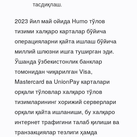
тасдиқлаш.
2023 йил май ойида Humo тўлов
тизими халқаро карталар бўйича
операцияларни қайта ишлаш бўйича
миллий шлюзни ишга туширган эди.
Ўшанда ўзбекистонлик банклар
томонидан чиқарилган Visa,
Mastercard ва UnionPay карталари
орқали тўловлар халқаро тўлов
тизимларининг хорижий серверлари
орқали қайта ишланиши, бу халқаро
интернет трафигини талаб қилиши ва
транзакциялар тезлиги ҳамда