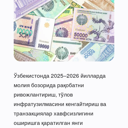
Ўзбекистонда 2025–2026 йилларда
молия бозорида рақобатни
ривожлантириш, тўлов
инфратузилмасини кенгайтириш ва
транзакциялар хавфсизлигини
оширишга қаратилган янги