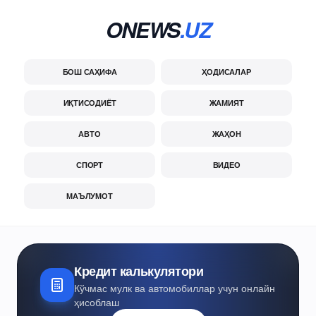
ONEWS
.UZ
БОШ САҲИФА
ҲОДИСАЛАР
ИҚТИСОДИЁТ
ЖАМИЯТ
АВТО
ЖАҲОН
СПОРТ
ВИДЕО
МАЪЛУМОТ
Кредит калькулятори
Кўчмас мулк ва автомобиллар учун онлайн
ҳисоблаш