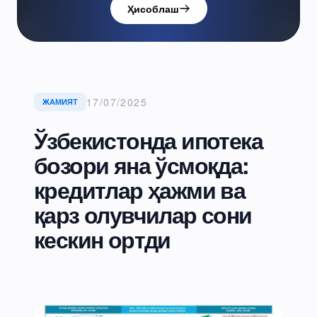
Ҳисоблаш
17/07/2025
ЖАМИЯТ
Ўзбекистонда ипотека
бозори яна ўсмоқда:
кредитлар ҳажми ва
қарз олувчилар сони
кескин ортди