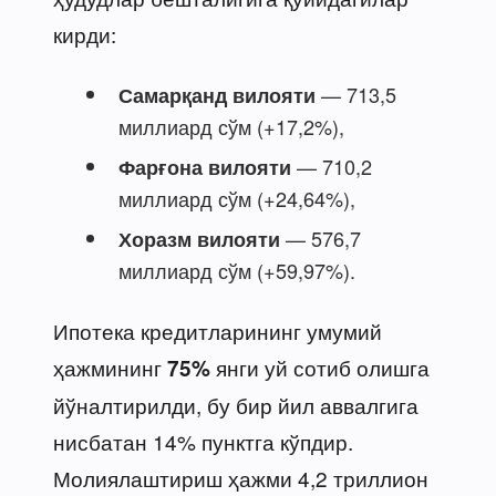
кирди:
— 713,5
Самарқанд вилояти
миллиард сўм (+17,2%),
— 710,2
Фарғона вилояти
миллиард сўм (+24,64%),
— 576,7
Хоразм вилояти
миллиард сўм (+59,97%).
Ипотека кредитларининг умумий
ҳажмининг
янги уй сотиб олишга
75%
йўналтирилди, бу бир йил аввалгига
нисбатан 14% пунктга кўпдир.
Молиялаштириш ҳажми 4,2 триллион