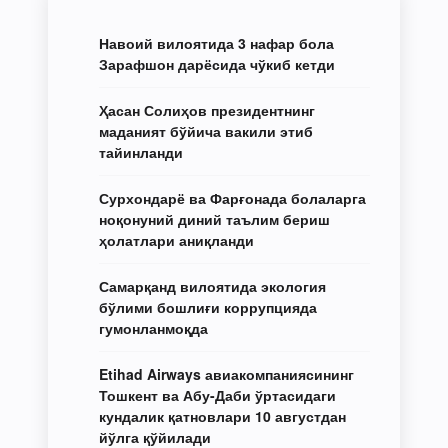
Навоий вилоятида 3 нафар бола
Зарафшон дарёсида чўкиб кетди
Ҳасан Солиҳов президентнинг
маданият бўйича вакили этиб
тайинланди
Сурхондарё ва Фарғонада болаларга
ноқонуний диний таълим бериш
ҳолатлари аниқланди
Самарқанд вилоятида экология
бўлими бошлиғи коррупцияда
гумонланмоқда
Etihad Airways авиакомпаниясининг
Тошкент ва Абу-Даби ўртасидаги
кундалик қатновлари 10 августдан
йўлга қўйилади