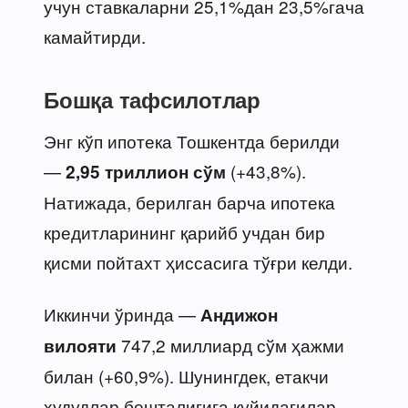
учун ставкаларни 25,1%дан 23,5%гача
камайтирди.
Бошқа тафсилотлар
Энг кўп ипотека Тошкентда берилди
—
(+43,8%).
2,95 триллион сўм
Натижада, берилган барча ипотека
кредитларининг қарийб учдан бир
қисми пойтахт ҳиссасига тўғри келди.
Иккинчи ўринда —
Андижон
747,2 миллиард сўм ҳажми
вилояти
билан (+60,9%). Шунингдек, етакчи
ҳудудлар бешталигига қуйидагилар