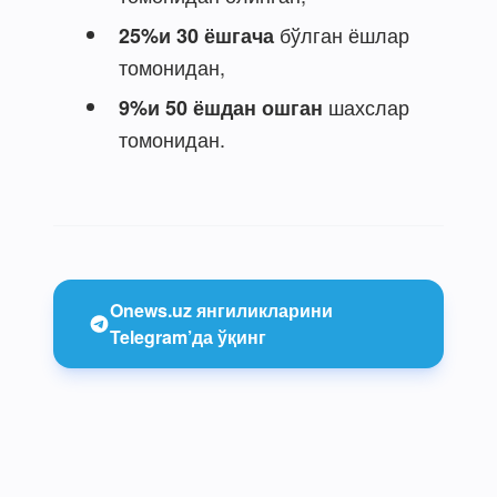
бўлган ёшлар
25%и 30 ёшгача
томонидан,
шахслар
9%и 50 ёшдан ошган
томонидан.
Onews.uz янгиликларини
Telegram’да ўқинг