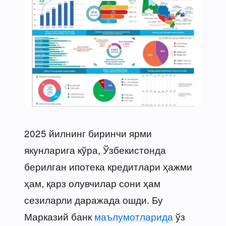
2025 йилнинг биринчи ярми
якунларига кўра, Ўзбекистонда
берилган ипотека кредитлари ҳажми
ҳам, қарз олувчилар сони ҳам
сезиларли даражада ошди. Бу
Марказий банк
маълумотларида
ўз