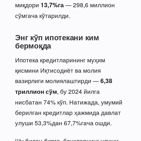
миқдори
— 298,6 миллион
13,7%га
сўмгача кўтарилди.
Энг кўп ипотекани ким
бермоқда
Ипотека кредитларининг муҳим
қисмини Иқтисодиёт ва молия
вазирлиги молиялаштирди —
6,38
, бу 2024 йилга
триллион сўм
нисбатан 74% кўп. Натижада, умумий
берилган кредитлар ҳажмида давлат
улуши 53,3%дан 67,7%гача ошди.
Шу билан бирга, банкларнинг улуши