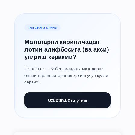
ТАВСИЯ ЭТАМИЗ
Матнларни кириллчадан
лотин алифбосига (ва акси)
ўгириш керакми?
UzLotin.uz — ўзбек тилидаги матнларни
онлайн транслитерация қилиш учун қулай
сервис.
UzLotin.uz га ўтиш