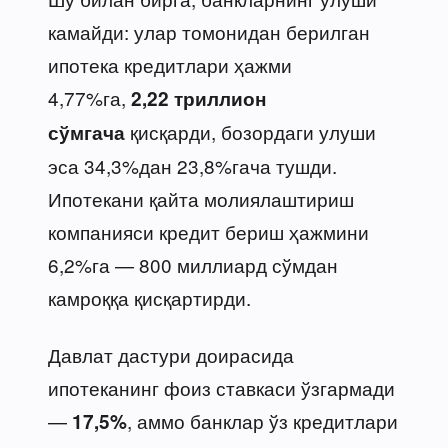
камайди: улар томонидан берилган
ипотека кредитлари ҳажми
4,77%га,
2,22 триллион
қисқарди, бозордаги улуши
сўмгача
эса 34,3%дан 23,8%гача тушди.
Ипотекани қайта молиялаштириш
компанияси кредит бериш ҳажмини
6,2%га — 800 миллиард сўмдан
камроққа қисқартирди.
Давлат дастури доирасида
ипотеканинг фоиз ставкаси ўзгармади
—
, аммо банклар ўз кредитлари
17,5%