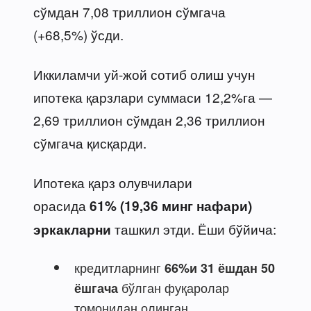
сўмдан 7,08 триллион сўмгача
(+68,5%) ўсди.
Иккиламчи уй-жой сотиб олиш учун
ипотека қарзлари суммаси 12,2%га —
2,69 триллион сўмдан 2,36 триллион
сўмгача қисқарди.
Ипотека қарз олувчилари
орасида
61% (19,36 минг нафари)
ташкил этди. Ёши бўйича:
эркакларни
кредитларнинг
66%и 31 ёшдан 50
бўлган фуқаролар
ёшгача
томонидан олинган,