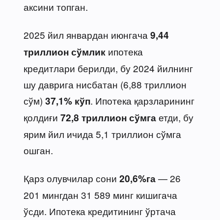
аксини топган.
2025 йил январдан июнгача
9,44
ипотека
триллион сўмлик
кредитлари берилди, бу 2024 йилнинг
шу даврига нисбатан (6,88 триллион
сўм)
. Ипотека қарзларининг
37,1% кўп
қолдиғи
етди, бу
72,8 триллион сўмга
ярим йил ичида 5,1 триллион сўмга
ошган.
Қарз олувчилар сони
— 26
20,6%га
201 мингдан 31 589 минг кишигача
ўсди. Ипотека кредитининг ўртача