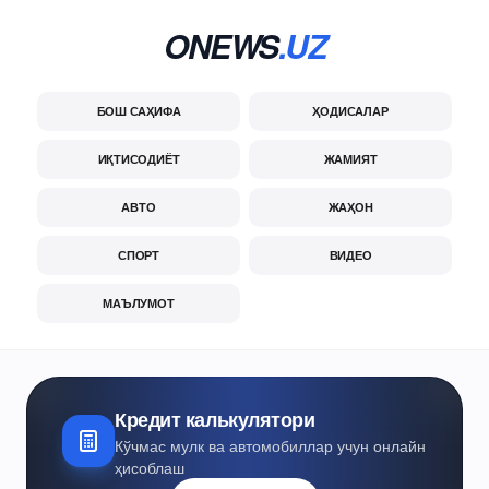
ONEWS
.UZ
БОШ САҲИФА
ҲОДИСАЛАР
ИҚТИСОДИЁТ
ЖАМИЯТ
АВТО
ЖАҲОН
СПОРТ
ВИДЕО
МАЪЛУМОТ
Кредит калькулятори
Кўчмас мулк ва автомобиллар учун онлайн
ҳисоблаш