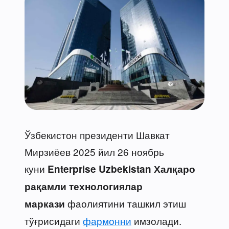
Ўзбекистон президенти Шавкат
Мирзиёев 2025 йил 26 ноябрь
куни
Enterprise Uzbekistan Халқаро
рақамли технологиялар
фаолиятини ташкил этиш
маркази
тўғрисидаги
фармонни
имзолади.