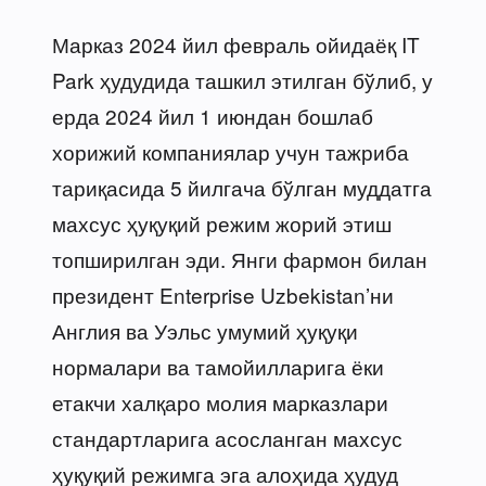
Марказ 2024 йил февраль ойидаёқ IT
Park ҳудудида ташкил этилган бўлиб, у
ерда 2024 йил 1 июндан бошлаб
хорижий компаниялар учун тажриба
тариқасида 5 йилгача бўлган муддатга
махсус ҳуқуқий режим жорий этиш
топширилган эди. Янги фармон билан
президент Enterprise Uzbekistan’ни
Англия ва Уэльс умумий ҳуқуқи
нормалари ва тамойилларига ёки
етакчи халқаро молия марказлари
стандартларига асосланган махсус
ҳуқуқий режимга эга алоҳида ҳудуд