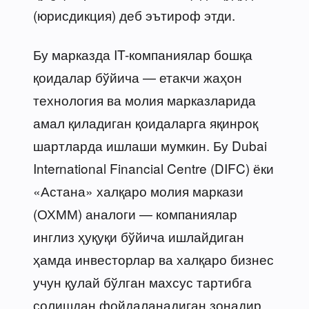
(юрисдикция) деб эътироф этди.
Бу марказда IT-компаниялар бошқа
қоидалар бўйича — етакчи жаҳон
технология ва молия марказларида
амал қиладиган қоидаларга яқинроқ
шартларда ишлаши мумкин. Бу Dubai
International Financial Centre (DIFC) ёки
«Астана» халқаро молия маркази
(ОХММ) аналоги — компаниялар
инглиз ҳуқуқи бўйича ишлайдиган
ҳамда инвесторлар ва халқаро бизнес
учун қулай бўлган махсус тартибга
солишдан фойдаланадиган зонадир.