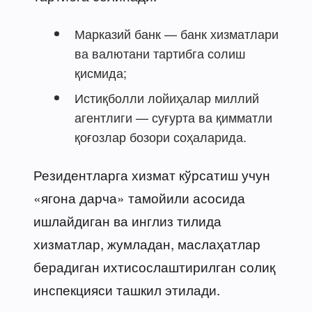
Марказий банк — банк хизматлари
ва валютани тартибга солиш
қисмида;
Истиқболли лойиҳалар миллий
агентлиги — суғурта ва қимматли
қоғозлар бозори соҳаларида.
Резидентларга хизмат кўрсатиш учун
«ягона дарча» тамойили асосида
ишлайдиган ва инглиз тилида
хизматлар, жумладан, маслаҳатлар
берадиган ихтисослаштирилган солиқ
инспекцияси ташкил этилади.