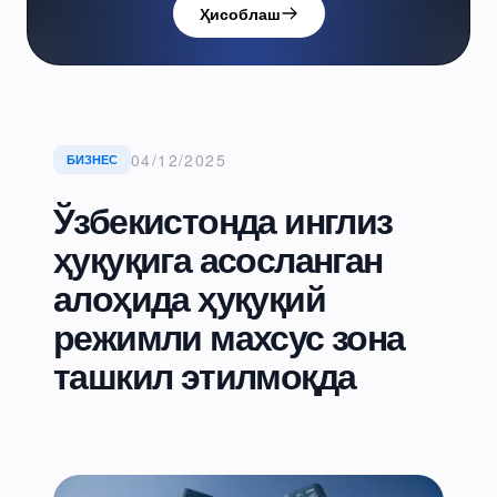
Ҳисоблаш
04/12/2025
БИЗНЕС
Ўзбекистонда инглиз
ҳуқуқига асосланган
алоҳида ҳуқуқий
режимли махсус зона
ташкил этилмоқда