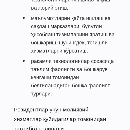
ва жорий этиш;
маълумотларни қайта ишлаш ва
сақлаш марказлари, булутли
ҳисоблаш тизимларини яратиш ва
бошқариш, шунингдек, тегишли
хизматларни кўрсатиш;
рақамли технологиялар соҳасида
таълим фаолияти ва Бошқарув
кенгаши томонидан
белгиланадиган бошқа фаолият
турлари.
Резидентлар учун молиявий
хизматлар қуйидагилар томонидан
тартибга солинади: