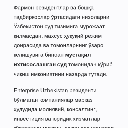
Фармон резидентлар ва бошқа
тадбиркорлар ўртасидаги низоларни
Ўзбекистон суд тизимига мурожаат
қилмасдан, махсус ҳуқуқий режим
доирасида ва томонларнинг ўзаро
келишувига биноан
мустақил
томонидан кўриб
ихтисослашган суд
чиқиш имкониятини назарда тутади.
Enterprise Uzbekistan резиденти
бўлмаган компаниялар марказ
ҳудудида молиявий, консалтинг,
инвестиция ва юридик хизматлар
кўрсатиши мумкин, лекин резидентлар