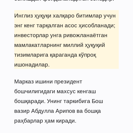
Инглиз ҳуқуқи халқаро битимлар учун
энг кенг тарқалган асос ҳисобланади;
инвесторлар унга ривожланаётган
мамлакатларнинг миллий ҳуқуқий
тизимларига қараганда кўпроқ
ишонадилар.
Марказ ишини президент
бошчилигидаги махсус кенгаш
бошқаради. Унинг таркибига Бош
вазир Абдулла Арипов ва бошқа
раҳбарлар ҳам киради.