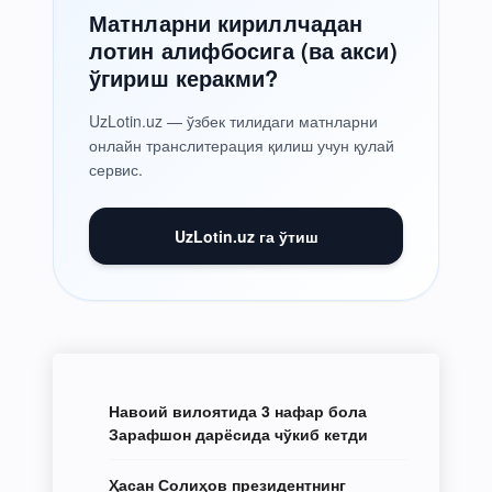
Матнларни кириллчадан
лотин алифбосига (ва акси)
ўгириш керакми?
UzLotin.uz — ўзбек тилидаги матнларни
онлайн транслитерация қилиш учун қулай
сервис.
UzLotin.uz га ўтиш
Навоий вилоятида 3 нафар бола
Зарафшон дарёсида чўкиб кетди
Ҳасан Солиҳов президентнинг