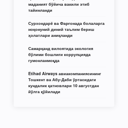
маданият бўйича вакили этиб
тайинланди
Сурхондарё ва Фарғонада болаларга
ноқонуний диний таълим бериш
ҳолатлари аниқланди
Самарқанд вилоятида экология
бўлими бошлиғи коррупцияда
гумонланмоқда
Etihad Airways авиакомпаниясининг
Тошкент ва Абу-Даби ўртасидаги
кундалик қатновлари 10 августдан
йўлга қўйилади