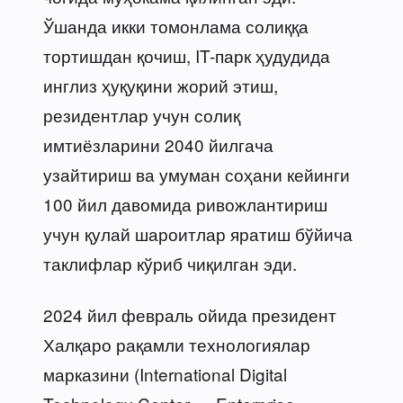
Ўшанда икки томонлама солиққа
тортишдан қочиш, IT-парк ҳудудида
инглиз ҳуқуқини жорий этиш,
резидентлар учун солиқ
имтиёзларини 2040 йилгача
узайтириш ва умуман соҳани кейинги
100 йил давомида ривожлантириш
учун қулай шароитлар яратиш бўйича
таклифлар кўриб чиқилган эди.
2024 йил февраль ойида президент
Халқаро рақамли технологиялар
марказини (International Digital