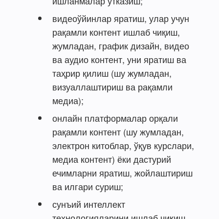
ишланмалар ўтказиш;
видеоўйинлар яратиш, улар учун
рақамли контент ишлаб чиқиш,
жумладан, график дизайн, видео
ва аудио контент, уни яратиш ва
таҳрир қилиш (шу жумладан,
визуаллаштириш ва рақамли
медиа);
онлайн платформалар орқали
рақамли контент (шу жумладан,
электрон китоблар, ўқув курслари,
медиа контент) ёки дастурий
ечимларни яратиш, жойлаштириш
ва илгари суриш;
сунъий интеллект
технологияларини ишлаб чиқиш