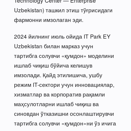
Technology Center — Enterprise
Uzbekistan) ташкил этиш тўғрисидаги
фармонни имзолаган эди.
2024 йилнинг июль ойида IT Park EY
Uzbekistan билан марказ учун
тартибга солувчи «қумдон» моделини
ишлаб чиқиш бўйича келишув
имзолади. Қайд этилишича, ушбу
режим IT-сектори учун инновациялар,
хизматлар ва корпоратив рақамли
маҳсулотларни ишлаб чиқиш ва
синовдан ўтказишни осонлаштирувчи
тартибга солувчи «қумдон»ни ўз ичига