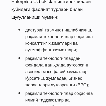
Enterprise Uzbekistan иштирокчилари
қуйидаги фаолият турлари билан
шуғулланиши мумкин:
дастурий таъминот ишлаб чиқиш,
рақамли технологиялар соҳасида
консалтинг хизматлари ва
аутстаффинг хизматлари;
рақамли технологиялардан
фойдаланган ҳолда аутсорсинг
асосида масофавий хизматлар
кўрсатиш, жумладан, бизнес
жараёнлари аутсорсинги (BPO);
рақамли технологиялар соҳасида
илмий тадқиқотлар ва