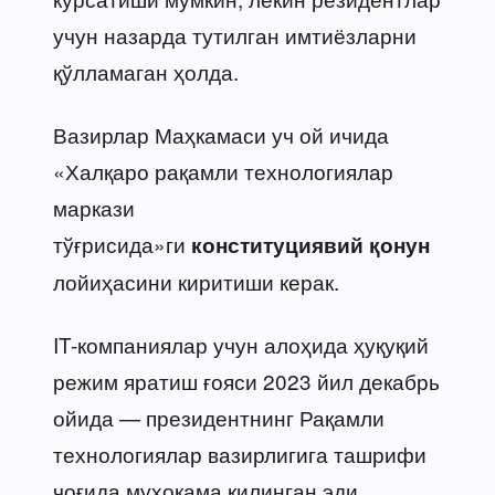
учун назарда тутилган имтиёзларни
қўлламаган ҳолда.
Вазирлар Маҳкамаси уч ой ичида
«Халқаро рақамли технологиялар
маркази
тўғрисида»ги
конституциявий қонун
лойиҳасини киритиши керак.
IT-компаниялар учун алоҳида ҳуқуқий
режим яратиш ғояси 2023 йил декабрь
ойида — президентнинг Рақамли
технологиялар вазирлигига ташрифи
чоғида муҳокама қилинган эди.