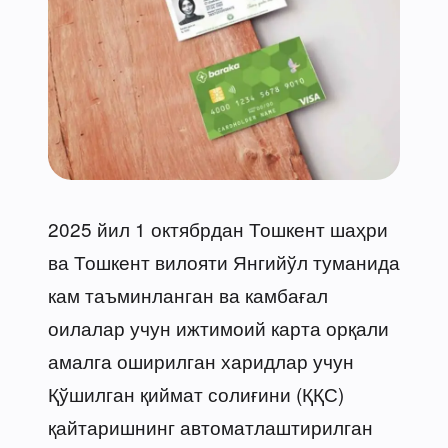
2025 йил 1 октябрдан Тошкент шаҳри
ва Тошкент вилояти Янгийўл туманида
кам таъминланган ва камбағал
оилалар учун ижтимоий карта орқали
амалга оширилган харидлар учун
Қўшилган қиймат солиғини (ҚҚС)
қайтаришнинг автоматлаштирилган