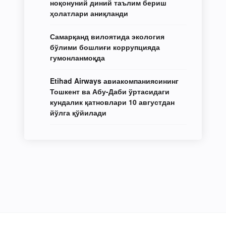
ноқонуний диний таълим бериш
ҳолатлари аниқланди
Самарқанд вилоятида экология
бўлими бошлиғи коррупцияда
гумонланмоқда
Etihad Airways авиакомпаниясининг
Тошкент ва Абу-Даби ўртасидаги
кундалик қатновлари 10 августдан
йўлга қўйилади