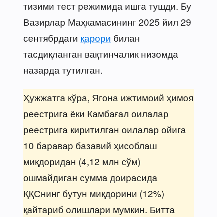
тизими тест режимида ишга тушди. Бу
Вазирлар Маҳкамасининг 2025 йил 29
сентябрдаги
қарори
билан
тасдиқланган вақтинчалик низомда
назарда тутилган.
Ҳужжатга кўра, Ягона ижтимоий ҳимоя
реестрига ёки Камбағал оилалар
реестрига киритилган оилалар ойига
10 баравар базавий ҳисоблаш
миқдоридан (4,12 млн сўм)
ошмайдиган сумма доирасида
ҚҚСнинг бутун миқдорини (12%)
қайтариб олишлари мумкин. Битта