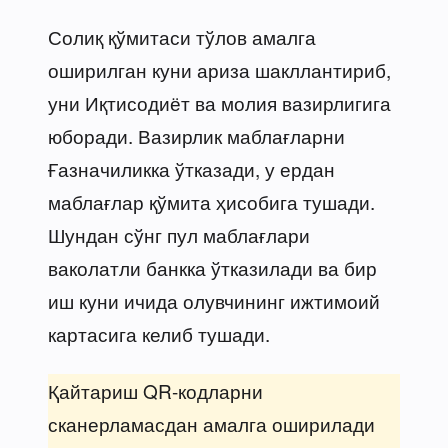
Солиқ қўмитаси тўлов амалга
оширилган куни ариза шакллантириб,
уни Иқтисодиёт ва молия вазирлигига
юборади. Вазирлик маблағларни
Ғазначиликка ўтказади, у ердан
маблағлар қўмита ҳисобига тушади.
Шундан сўнг пул маблағлари
ваколатли банкка ўтказилади ва бир
иш куни ичида олувчининг ижтимоий
картасига келиб тушади.
Қайтариш QR-кодларни
сканерламасдан амалга оширилади