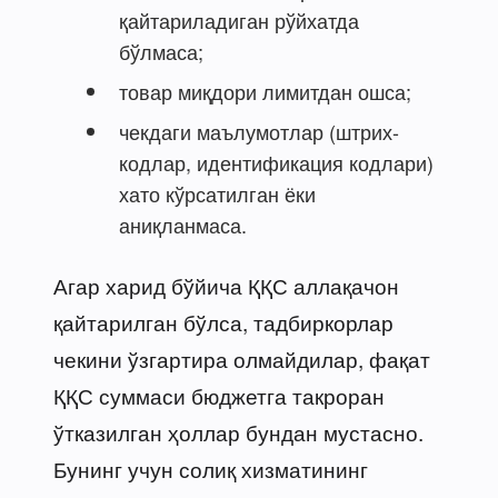
қайтариладиган рўйхатда
бўлмаса;
товар миқдори лимитдан ошса;
чекдаги маълумотлар (штрих-
кодлар, идентификация кодлари)
хато кўрсатилган ёки
аниқланмаса.
Агар харид бўйича ҚҚС аллақачон
қайтарилган бўлса, тадбиркорлар
чекини ўзгартира олмайдилар, фақат
ҚҚС суммаси бюджетга такроран
ўтказилган ҳоллар бундан мустасно.
Бунинг учун солиқ хизматининг