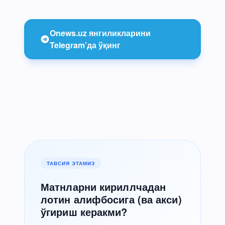
Onews.uz янгиликларини
Telegram’да ўқинг
ТАВСИЯ ЭТАМИЗ
Матнларни кириллчадан
лотин алифбосига (ва акси)
ўгириш керакми?