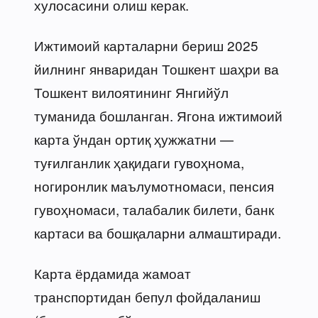
хулосасини олиш керак.
Ижтимоий карталарни бериш 2025
йилнинг январидан Тошкент шаҳри ва
Тошкент вилоятининг Янгийўл
туманида бошланган. Ягона ижтимоий
карта ўндан ортиқ ҳужжатни —
туғилганлик ҳақидаги гувоҳнома,
ногиронлик маълумотномаси, пенсия
гувоҳномаси, талабалик билети, банк
картаси ва бошқаларни алмаштиради.
Карта ёрдамида жамоат
транспортидан бепул фойдаланиш