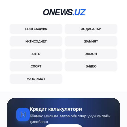
ONEWS
.UZ
БОШ САҲИФА
ҲОДИСАЛАР
ИҚТИСОДИЁТ
ЖАМИЯТ
АВТО
ЖАҲОН
СПОРТ
ВИДЕО
МАЪЛУМОТ
Кредит калькулятори
Кўчмас мулк ва автомобиллар учун онлайн
ҳисоблаш