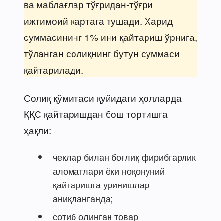
ва маблағлар тўғридан-тўғри
ижтимоий картага тушади. Харид
суммасининг 1% ини қайтариш ўрнига,
тўланган солиқнинг бутун суммаси
қайтарилади.
Солиқ қўмитаси қуйидаги ҳолларда
ҚҚС қайтаришдан бош тортишга
ҳақли:
чеклар билан боғлиқ фирибгарлик
аломатлари ёки ноқонуний
қайтаришга уринишлар
аниқланганда;
сотиб олинган товар