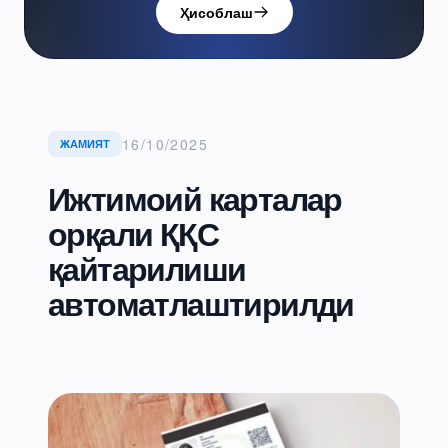
Ҳисоблаш
16/10/2025
ЖАМИЯТ
Ижтимоий карталар
орқали ҚҚС
қайтарилиши
автоматлаштирилди