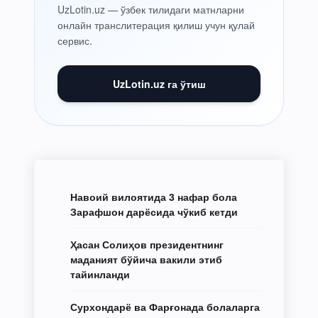
UzLotin.uz — ўзбек тилидаги матнларни
онлайн транслитерация қилиш учун қулай
сервис.
UzLotin.uz га ўтиш
Навоий вилоятида 3 нафар бола
Зарафшон дарёсида чўкиб кетди
Ҳасан Солиҳов президентнинг
маданият бўйича вакили этиб
тайинланди
Сурхондарё ва Фарғонада болаларга