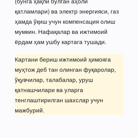
(бунга ҳақли бўлган аҳоли
қатламлари) ва электр энергияси, газ
ҳамда ўқиш учун компенсация олиш
мумкин. Нафақалар ва ижтимоий
ёрдам ҳам ушбу картага тушади.
Картани бериш ижтимоий ҳимояга
муҳтож деб тан олинган фуқаролар,
ўқувчилар, талабалар, уруш
қатнашчилари ва уларга
тенглаштирилган шахслар учун
мажбурий.