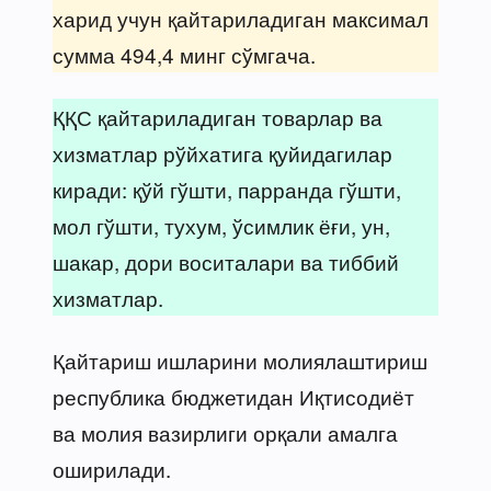
харид учун қайтариладиган максимал
сумма 494,4 минг сўмгача.
ҚҚС қайтариладиган товарлар ва
хизматлар рўйхатига қуйидагилар
киради: қўй гўшти, парранда гўшти,
мол гўшти, тухум, ўсимлик ёғи, ун,
шакар, дори воситалари ва тиббий
хизматлар.
Қайтариш ишларини молиялаштириш
республика бюджетидан Иқтисодиёт
ва молия вазирлиги орқали амалга
оширилади.