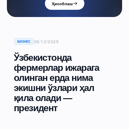
Ҳисоблаш
08/12/2025
БИЗНЕС
Ўзбекистонда
фермерлар ижарага
олинган ерда нима
экишни ўзлари ҳал
қила олади —
президент