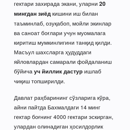
гектари захирада экани, уларни
20
кишини иш билан
мингдан зиёд
таъминлаб, озуқабоп, мойли экинлар
ва саноат боғлари учун муомалага
киритиш мумкинлигини танқид қилди.
Масъул шахсларга ҳудуддаги
яйловлардан самарали фойдаланиш
бўйича
ишлаб
уч йиллик дастур
чиқиш топширилди.
Давлат раҳбарининг сўзларига кўра,
айни пайтда Бахмалдаги 14 минг
гектар боғнинг 4000 гектари эскирган,
улардан олинадиган ҳосилдорлик