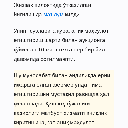
Жиззах вилоятида ўтказилган
йиғилишда
маълум
қилди.
Унинг сўзларига кўра, аниқ маҳсулот
етиштириш шарти билан аукционга
қўйилган 10 минг гектар ер бир йил
давомида сотилмаяпти.
Шу муносабат билан эндиликда ерни
ижарага олган фермер унда нима
етиштиришни мустақил равишда ҳал
қила олади. Қишлоқ хўжалиги
вазирлиги матбуот хизмати аниқлик
киритишича, гап аниқ маҳсулот