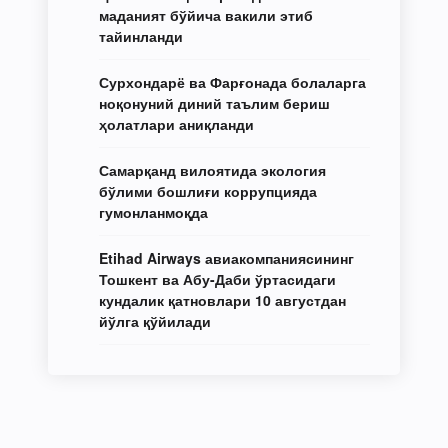
маданият бўйича вакили этиб
тайинланди
Сурхондарё ва Фарғонада болаларга
ноқонуний диний таълим бериш
ҳолатлари аниқланди
Самарқанд вилоятида экология
бўлими бошлиғи коррупцияда
гумонланмоқда
Etihad Airways авиакомпаниясининг
Тошкент ва Абу-Даби ўртасидаги
кундалик қатновлари 10 августдан
йўлга қўйилади