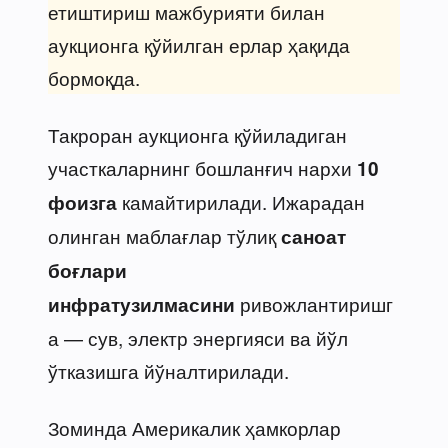
етиштириш мажбурияти билан
аукционга қўйилган ерлар ҳақида
бормоқда.
Такроран аукционга қўйиладиган
участкаларнинг бошланғич нархи
10
камайтирилади. Ижарадан
фоизга
олинган маблағлар тўлиқ
саноат
боғлари
ривожлантиришг
инфратузилмасини
а — сув, электр энергияси ва йўл
ўтказишга йўналтирилади.
Зоминда Америкалик ҳамкорлар