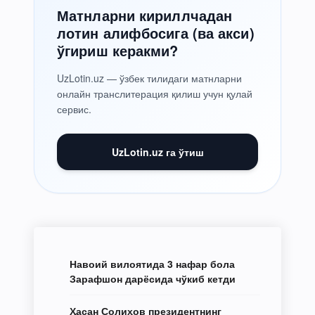
Матнларни кириллчадан
лотин алифбосига (ва акси)
ўгириш керакми?
UzLotin.uz — ўзбек тилидаги матнларни
онлайн транслитерация қилиш учун қулай
сервис.
UzLotin.uz га ўтиш
Навоий вилоятида 3 нафар бола
Зарафшон дарёсида чўкиб кетди
Ҳасан Солиҳов президентнинг