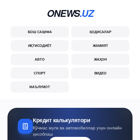
ONEWS
.UZ
БОШ САҲИФА
ҲОДИСАЛАР
ИҚТИСОДИЁТ
ЖАМИЯТ
АВТО
ЖАҲОН
СПОРТ
ВИДЕО
МАЪЛУМОТ
Кредит калькулятори
Кўчмас мулк ва автомобиллар учун онлайн
ҳисоблаш