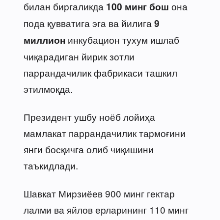
билан биргаликда
она
100 минг бош
пода қувватига эга ва йилига
9
инкубацион тухум ишлаб
миллион
чиқарадиган йирик зотли
паррандачилик фабрикаси ташкил
этилмоқда.
Президент ушбу ноёб лойиҳа
мамлакат паррандачилик тармоғини
янги босқичга олиб чиқишини
таъкидлади.
Шавкат Мирзиёев 900 минг гектар
лалми ва яйлов ерларининг 110 минг