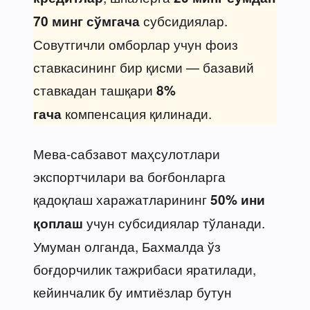
субсидиялар.
70 минг сўмгача
Совутгичли омборлар учун фоиз
ставкасининг бир қисми — базавий
ставкадан ташқари
8%
компенсация қилинади.
гача
Мева-сабзавот маҳсулотлари
экспортчилари ва боғбонларга
қадоқлаш харажатларининг
50% ини
учун субсидиялар тўланади.
қоплаш
Умуман олганда, Бахмалда ўз
боғдорчилик тажрибаси яратилади,
кейинчалик бу имтиёзлар бутун