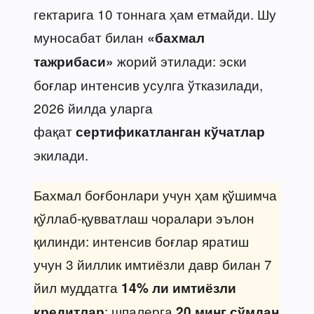
гектарига 10 тоннага ҳам етмайди. Шу
муносабат билан
«бахмал
жорий этилади: эски
тажрибаси»
боғлар интенсив усулга ўтказилади,
2026 йилда уларга
фақат
сертификатланган кўчатлар
экилади.
Бахмал боғбонлари учун ҳам қўшимча
қўллаб-қувватлаш чоралари эълон
қилинди: интенсив боғлар яратиш
учун 3 йиллик имтиёзли давр билан 7
йил муддатга
14% ли имтиёзли
; шпалерга
кредитлар
20 минг сўмдан