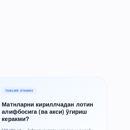
ТАВСИЯ ЭТАМИЗ
Матнларни кириллчадан лотин
алифбосига (ва акси) ўгириш
керакми?