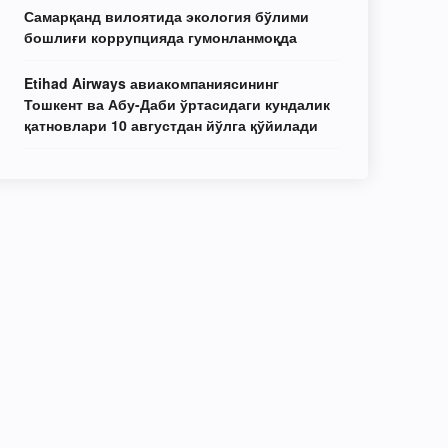
Самарқанд вилоятида экология бўлими
бошлиғи коррупцияда гумонланмоқда
Etihad Airways авиакомпаниясининг
Тошкент ва Абу-Даби ўртасидаги кундалик
қатновлари 10 августдан йўлга қўйилади