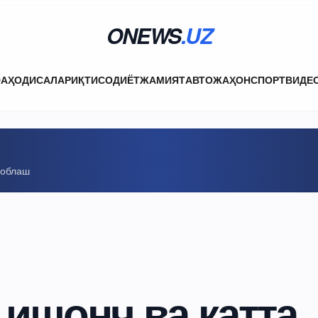
ONEWS
.UZ
ФА
ҲОДИСАЛАР
ИҚТИСОДИЁТ
ЖАМИЯТ
АВТО
ЖАҲОН
СПОРТ
ВИДЕ
соблаш
 ишонч ва катта