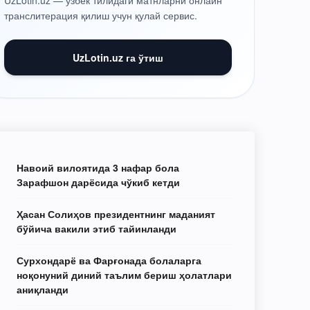
UzLotin.uz — ўзбек тилидаги матнларни онлайн
транслитерация қилиш учун қулай сервис.
UzLotin.uz га ўтиш
Навоий вилоятида 3 нафар бола
Зарафшон дарёсида чўкиб кетди
Ҳасан Солиҳов президентнинг маданият
бўйича вакили этиб тайинланди
Сурхондарё ва Фарғонада болаларга
ноқонуний диний таълим бериш ҳолатлари
аниқланди