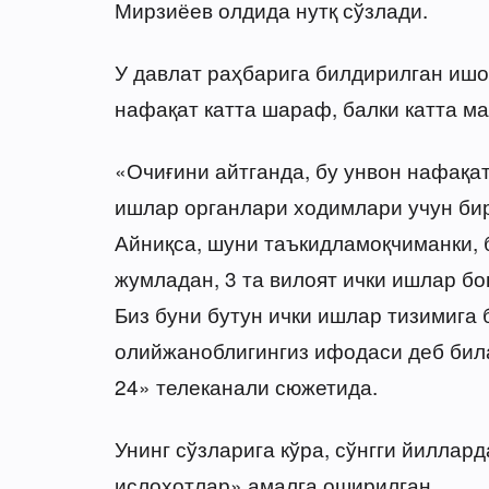
Мирзиёев олдида нутқ сўзлади.
У давлат раҳбарига билдирилган ишо
нафақат катта шараф, балки катта м
«Очиғини айтганда, бу унвон нафақат
ишлар органлари ходимлари учун бир
Айниқса, шуни таъкидламоқчиманки, б
жумладан, 3 та вилоят ички ишлар 
Биз буни бутун ички ишлар тизимига 
олийжаноблигингиз ифодаси деб бил
24» телеканали сюжетида.
Унинг сўзларига кўра, сўнгги йиллар
ислоҳотлар» амалга оширилган.