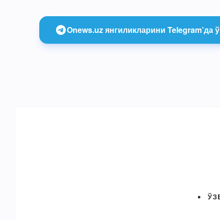
Onews.uz янгиликларини Telegram’да ў
ЎЗ