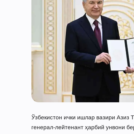
Ўзбекистон ички ишлар вазири Азиз Т
генерал-лейтенант ҳарбий унвони бе