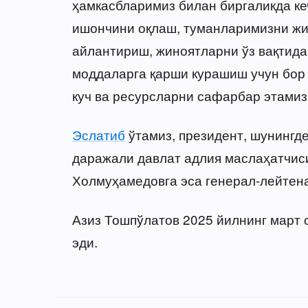
ҳамкасбларимиз билан биргаликда ке
ишончини оқлаш, туманларимизни жин
айлантириш, жиноятларни ўз вақтида
моддаларга қарши курашиш учун бор 
куч ва ресурсларни сафарбар этамиз
Эслатиб
ўтамиз, президент, шунингд
даражали давлат адлия маслаҳатчис
Холмуҳамедовга эса генерал-лейтена
Азиз Тошпўлатов 2025 йилнинг март 
эди.