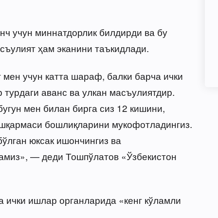
нч учун миннатдорлик билдирди ва бу
асъулият ҳам эканини таъкидлади.
 мен учун катта шараф, балки барча ички
 турдаги аванс ва улкан масъулиятдир.
угун мен билан бирга сиз 12 кишини,
бошқармаси бошлиқларини мукофотладингиз.
бўлган юксак ишончингиз ва
амиз», — деди Тошпўлатов «Ўзбекистон
да ички ишлар органларида «кенг кўламли