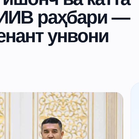
 ИИВ раҳбари —
енант унвони