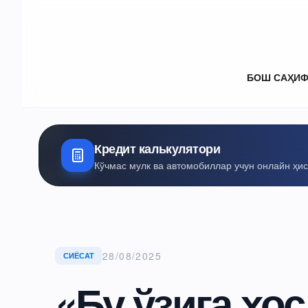
БОШ САҲИ
Кредит калькулятори
Кўчмас мулк ва автомобиллар учун онлайн ҳи
28/08/2025
СИЁСАТ
«Бу ўзига хос