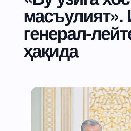
масъулият».
генерал-лейт
ҳақида