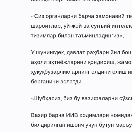
«Сиз органларни барча замонавий те
шароитлар, уй-жой ва сунъий интелле
тизимлар билан таъминладингиз», — 
У шунингдек, давлат раҳбари йил б
аҳоли эҳтиёжларини қондириш, жамоа
ҳуқуқбузарликларнинг олдини олиш 
берганини эслатди.
«Шубҳасиз, биз бу вазифаларни сўзс
Вазир барча ИИВ ходимлари номидан
билдирилган ишонч учун бутун масъул