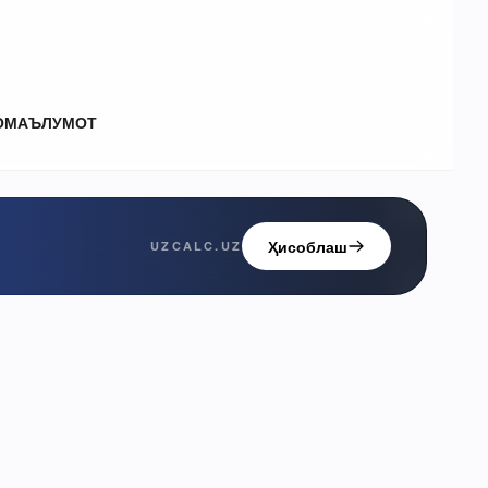
О
МАЪЛУМОТ
Ҳисоблаш
UZCALC.UZ