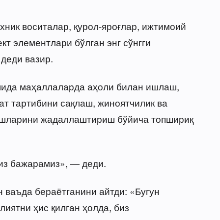
хник воситалар, қурол-яроғлар, ижтимоий
кт элементлари бўлган энг сўнгги
деди вазир.
ошида маҳаллаларда аҳоли билан ишлаш,
т тартибини сақлаш, жиноятчилик ва
ишларини жадаллаштириш бўйича топшириқ
из бажарамиз», — деди.
 ваъда бераётганини айтди: «Бугун
иятни ҳис қилган ҳолда, биз