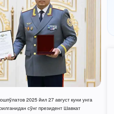
ошпўлатов 2025 йил 27 август куни унга
рилганидан сўнг президент Шавкат