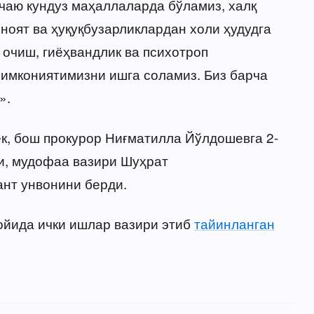
чаю кундуз маҳаллаларда бўламиз, халқ
оят ва ҳуқуқбузарликлардан холи ҳудудга
 очиш, гиёҳвандлик ва психотроп
имкониятимизни ишга соламиз. Биз барча
».
ек, бош прокурор Ниғматилла Йўлдошевга 2-
и, мудофаа вазири Шуҳрат
нт унвонини берди.
ойида ички ишлар вазири этиб
тайинланган