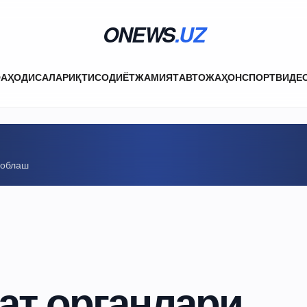
ONEWS
.UZ
ФА
ҲОДИСАЛАР
ИҚТИСОДИЁТ
ЖАМИЯТ
АВТО
ЖАҲОН
СПОРТ
ВИДЕ
соблаш
ат органлари