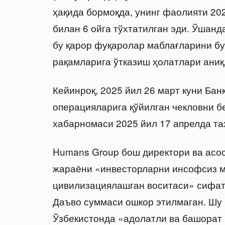
ҳақида бормоқда, унинг фаолияти 20
билан 6 ойга тўхтатилган эди. Ўшан
бу қарор фуқаролар маблағларини бу
рақамларига ўтказиш ҳолатлари аниқ
Кейинроқ, 2025 йил 26 март куни Бан
операцияларига қўйилган чекловни б
хабарномаси 2025 йил 17 апрелда та
Humans Group бош директори ва асо
жараёни «инвесторларни инсофсиз 
цивилизациялашган воситаси» сифат
Даъво суммаси ошкор этилмаган. Шу 
Ўзбекистонда «адолатли ва башорат 