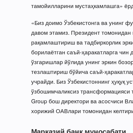
тамойилларини мустаҳкамлашга» ёрд
«Биз доимо Ўзбекистонга ва унинг 
давом этамиз. Президент томонидан
рақамлаштириш ва тадбиркорлик эрк
борилаётган саъй-ҳаракатларга чин д
ўзгаришлар йўлида унинг эркин бозо
тезлаштириш бўйича саъй-ҳаракатлар
учрайди. Биз Ўзбекистоннинг ҳуқуқ у
ўзбошимчаликсиз трансформацияси 
Group бош директори ва асосчиси Вл
хорижий ОАВлари томонидан келтири
Марказий банк муносабати