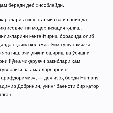
ам беради деб ҳисоблайди.
фуқароларига ишонганмиз ва ишонишда
 иқтисодиётни модернизация қилиш,
инликларини кенгайтириш борасида олиб
илдан қойил қоламиз. Биз тушунамизки,
р яратиш, очиқликни ошириш ва ўсишни
ни йўққа чиқарувчи рақиблари ҳам
стуворлиги ва амалдорларнинг
тарафдоримиз», — дея изоҳ берди Humans
адимир Добринин, унинг баёноти бир қатор
лган.