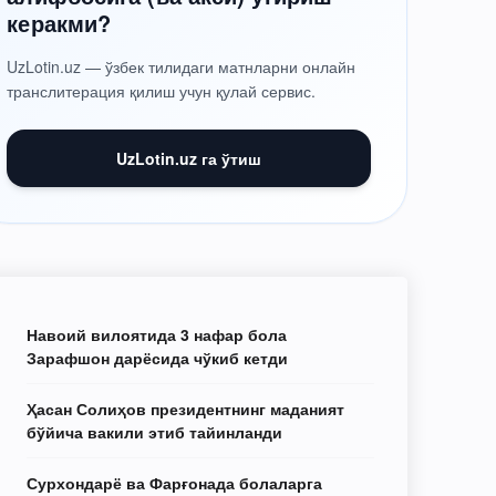
керакми?
UzLotin.uz — ўзбек тилидаги матнларни онлайн
транслитерация қилиш учун қулай сервис.
UzLotin.uz га ўтиш
Навоий вилоятида 3 нафар бола
Зарафшон дарёсида чўкиб кетди
Ҳасан Солиҳов президентнинг маданият
бўйича вакили этиб тайинланди
Сурхондарё ва Фарғонада болаларга