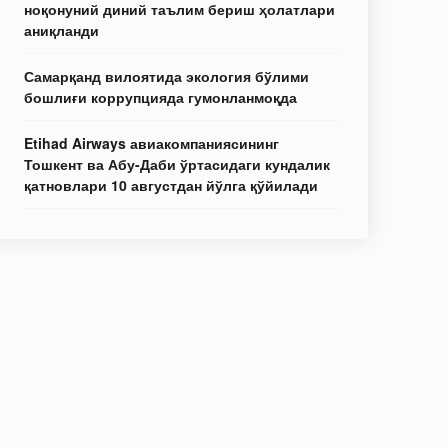
ноқонуний диний таълим бериш ҳолатлари
аниқланди
Самарқанд вилоятида экология бўлими
бошлиғи коррупцияда гумонланмоқда
Etihad Airways авиакомпаниясининг
Тошкент ва Абу-Даби ўртасидаги кундалик
қатновлари 10 августдан йўлга қўйилади