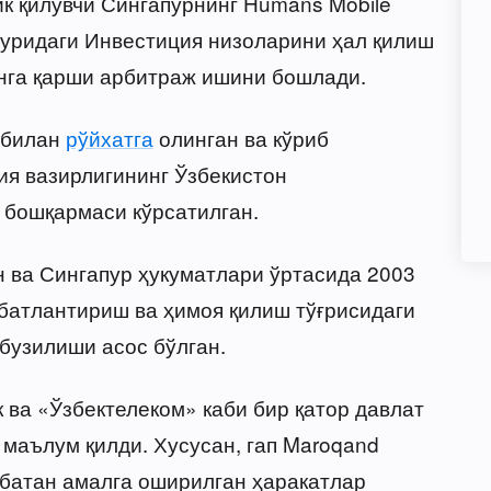
к қилувчи Сингапурнинг Humans Mobile
зуридаги Инвестиция низоларини ҳал қилиш
онга қарши арбитраж ишини бошлади.
 билан
рўйхатга
олинган ва кўриб
я вазирлигининг Ўзбекистон
 бошқармаси кўрсатилган.
 ва Сингапур ҳукуматлари ўртасида 2003
батлантириш ва ҳимоя қилиш тўғрисидаги
бузилиши асос бўлган.
 ва «Ўзбектелеком» каби бир қатор давлат
маълум қилди. Хусусан, гап Maroqand
сбатан амалга оширилган ҳаракатлар