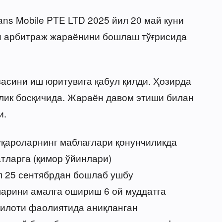
ns Mobile PTE LTD 2025 йил 20 май куни
ши арбитраж жараёнини бошлаш тўғрисида
асини иш юритувига қабул қилди. Ҳозирда
лик босқичида. Жараён давом этиши билан
и.
уқароларнинг маблағлари қонунчиликда
тларга (қимор ўйинлари)
л 25 сентябрдан бошлаб ушбу
ларини амалга ошириш 6 ой муддатга
шкилоти фаолиятида аниқланган