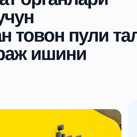
учун
н товон пули та
траж ишини