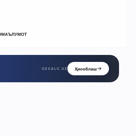
О
МАЪЛУМОТ
Ҳисоблаш
UZCALC.UZ