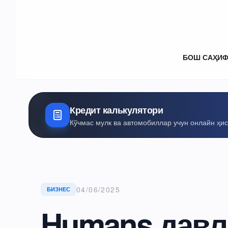
БОШ САҲИ
Кредит калькулятори
Кўчмас мулк ва автомобиллар учун онлайн ҳи
04/06/2025
БИЗНЕС
Humans давл