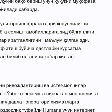
уқуқий баҳо бериш учун ҳуқуқни муҳофаза
ейилади хабарда.
гуляторнинг ҳаракатлари қонунчиликни
ибга солиш тамойилларига зид бўлганлиги
лар яратганлигини» маълум қилган эди.
ф этиш бўйича дастлабки кўрсатма
ан билиб олганини хабар қилган.
тни ривожлантириш ва истеъмолчилар
н «Ўзбектелеком»га нисбатан монополияга
ния давлат оператори хизматларга
арздорлик туфайли Humans учун интернет