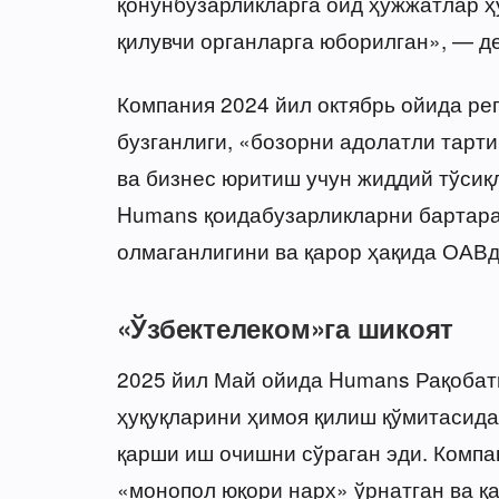
қонунбузарликларга оид ҳужжатлар ҳ
қилувчи органларга юборилган», — д
Компания 2024 йил октябрь ойида ре
бузганлиги, «бозорни адолатли тарт
ва бизнес юритиш учун жиддий тўсиқ
Humans қоидабузарликларни бартара
олмаганлигини ва қарор ҳақида ОАВд
«Ўзбектелеком»га шикоят
2025 йил Май ойида Humans Рақоба
ҳуқуқларини ҳимоя қилиш қўмитасида
қарши иш очишни сўраган эди. Компа
«монопол юқори нарх» ўрнатган ва қ