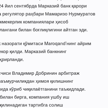
24 йил сентябрда Марказий банк қарори
да регулятор раҳбари Мамаризо Нурмуратов
кмекерлик компаниялари ҳисоб
лангани билан боғлиқлигини айтган эди.
к назорати қўмитаси Maroqandʼнинг айрим
екор қилди. Марказий банкнинг
ҳрирланди.
счиси Владимир Добринин арбитраж
маъмурчиликдан ҳимоя қилишнинг
ида кўриб чиқилаётганини таъкидлади.
билан бирга, компания ушбу иш
қилинадиган тартибга солиш