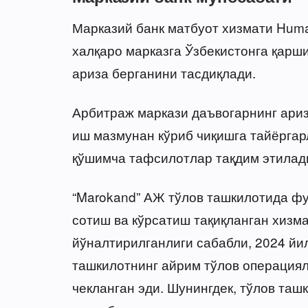
Марказий банк матбуот хизмати Huma
халқаро марказга Ўзбекистонга қар
ариза берганини тасдиқлади.
Арбитраж маркази даъвогарнинг ариз
иш мазмунан кўриб чиқишга тайёргар
қўшимча тафсилотлар тақдим этилад
“Marokand” АЖ тўлов ташкилотида ф
сотиш ва кўрсатиш тақиқланган хизма
йўналтирилганлиги сабабли, 2024 йи
ташкилотнинг айрим тўлов операция
чекланган эди. Шунингдек, тўлов та