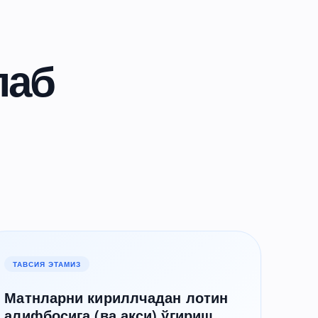
лаб
ТАВСИЯ ЭТАМИЗ
Матнларни кириллчадан лотин
алифбосига (ва акси) ўгириш