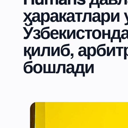
ҳаракатлари 
Ўзбекистонда
қилиб, арби
бошлади