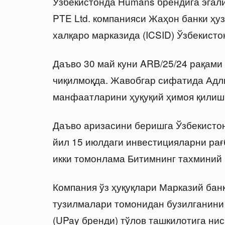
Ўзбекистонда Humans брендига эгали
PTE Ltd. компанияси Жаҳон банки ҳу
халқаро марказида (ICSID) Ўзбекист
Даъво 30 май куни ARB/25/24 рақами
чиқилмоқда. Жавобгар сифатида Адли
манфаатларини ҳуқуқий ҳимоя қилиш
Даъво аризасини беришга Ўзбекистон
йил 15 июлдаги инвестицияларни рағ
икки томонлама Битимнинг тахминий 
Компания ўз ҳуқуқлари Марказий банк
тузилмалари томонидан бузилганини 
(UPay бренди) тўлов ташкилотига ни