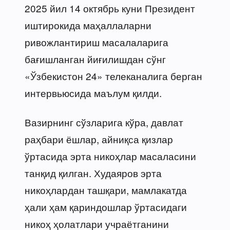
2025 йил 14 октябрь куни Президент
иштирокида маҳаллаларни
ривожлантириш масалаларига
бағишланган йиғилишдан сўнг
«Ўзбекистон 24» телеканалига берган
интервьюсида маълум қилди.
Вазирнинг сўзларига кўра, давлат
раҳбари ёшлар, айниқса қизлар
ўртасида эрта никоҳлар масаласини
танқид қилган. Худаяров эрта
никоҳлардан ташқари, мамлакатда
ҳали ҳам қариндошлар ўртасидаги
никоҳ ҳолатлари учраётганини