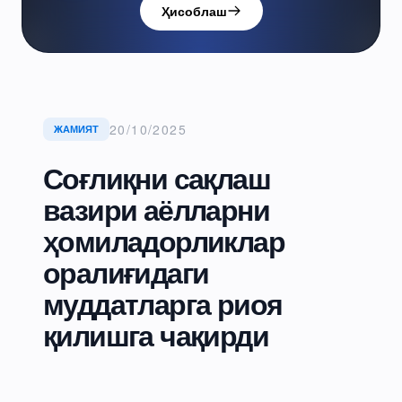
Ҳисоблаш
20/10/2025
ЖАМИЯТ
Соғлиқни сақлаш
вазири аёлларни
ҳомиладорликлар
оралиғидаги
муддатларга риоя
қилишга чақирди