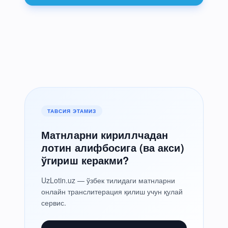
ТАВСИЯ ЭТАМИЗ
Матнларни кириллчадан
лотин алифбосига (ва акси)
ўгириш керакми?
UzLotin.uz — ўзбек тилидаги матнларни
онлайн транслитерация қилиш учун қулай
сервис.