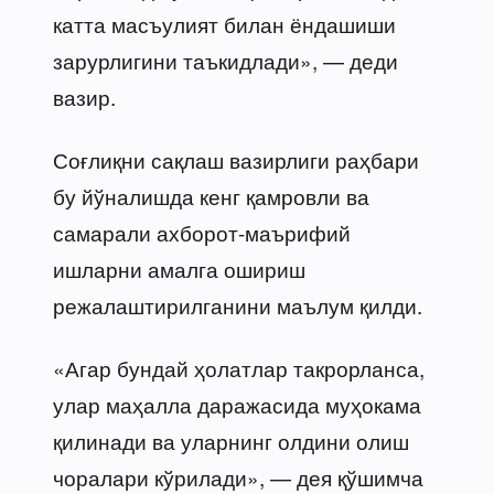
катта масъулият билан ёндашиши
зарурлигини таъкидлади», — деди
вазир.
Соғлиқни сақлаш вазирлиги раҳбари
бу йўналишда кенг қамровли ва
самарали ахборот-маърифий
ишларни амалга ошириш
режалаштирилганини маълум қилди.
«Агар бундай ҳолатлар такрорланса,
улар маҳалла даражасида муҳокама
қилинади ва уларнинг олдини олиш
чоралари кўрилади», — дея қўшимча