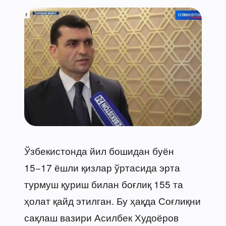
Ўзбекистонда йил бошидан буён
15−17 ёшли қизлар ўртасида эрта
турмуш қуриш билан боғлиқ 155 та
ҳолат қайд этилган. Бу ҳақда Соғлиқни
сақлаш вазири Асилбек Худоёров