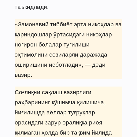
таъкидлади.
«Замонавий тиббиёт эрта никоҳлар ва
қариндошлар ўртасидаги никоҳлар
ногирон болалар туғилиши
эҳтимолини сезиларли даражада
оширишини исботлади», — деди
вазир.
Соғлиқни сақлаш вазирлиги
раҳбарининг қўшимча қилишича,
йиғилишда аёллар туғруқлар
орасидаги зарур оралиққа риоя
қилмаган ҳолда бир тақвим йилида