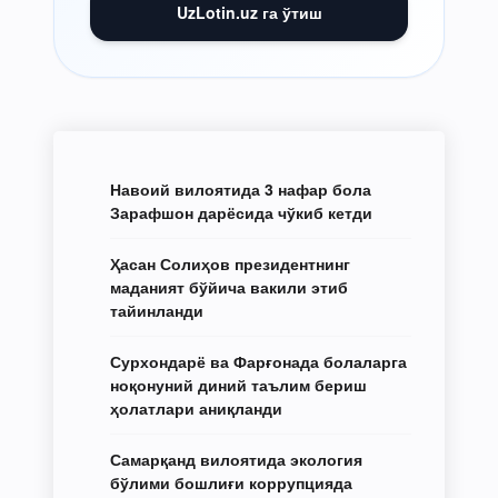
UzLotin.uz га ўтиш
Навоий вилоятида 3 нафар бола
Зарафшон дарёсида чўкиб кетди
Ҳасан Солиҳов президентнинг
маданият бўйича вакили этиб
тайинланди
Сурхондарё ва Фарғонада болаларга
ноқонуний диний таълим бериш
ҳолатлари аниқланди
Самарқанд вилоятида экология
бўлими бошлиғи коррупцияда