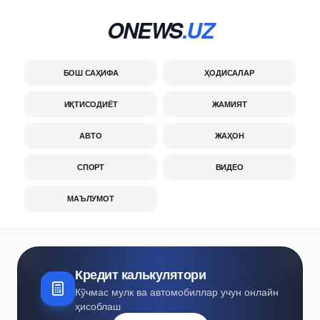
ONEWS
.UZ
БОШ САҲИФА
ҲОДИСАЛАР
ИҚТИСОДИЁТ
ЖАМИЯТ
АВТО
ЖАҲОН
СПОРТ
ВИДЕО
МАЪЛУМОТ
Кредит калькулятори
Кўчмас мулк ва автомобиллар учун онлайн
ҳисоблаш