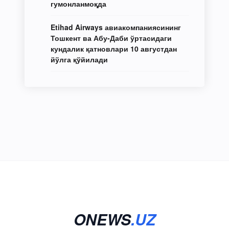
гумонланмоқда
Etihad Airways авиакомпаниясининг
Тошкент ва Абу-Даби ўртасидаги
кундалик қатновлари 10 августдан
йўлга қўйилади
ONEWS
.UZ