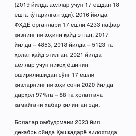
(2019 йилда аёллар учун 17 ёшдан 18
ёшга кўтарилган эди). 2016 йилда
ФҲДЁ органлари 17 ёшли 4233 нафар
қизнинг никоҳини қайд этган, 2017
йилда – 4853, 2018 йилда – 5123 та
ҳолат қайд этилган. 2021 йилда
аёллар учун никоҳ ёшининг
оширилишидан сўнг 17 ёшли
қизларнинг никоҳи сони 2020 йилда
дарҳол 97%га – 88 та ҳолатгача
камайгани хабар қилинган эди.
Болалар омбудсмани 2023 йил
декабрь ойида Қашқадарё вилоятида