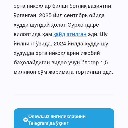
эрта никоҳлар билан боғлиқ вазиятни
ўрганган. 2025 йил сентябрь ойида
худди шундай ҳолат Сурхондарё
вилоятида ҳам
қайд этилган
эди. Шу
йилнинг ўзида, 2024 йилда худди шу
ҳудудда эрта никоҳларни ижобий
баҳолайдиган видео учун блогер 1,5
миллион сўм жаримага тортилган эди.
Onews.uz янгиликларини
Telegram’да ўқинг