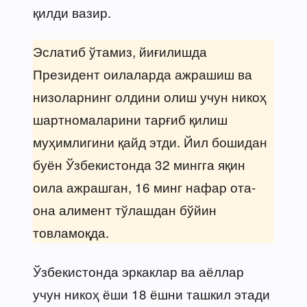
қилди вазир.
Эслатиб ўтамиз, йиғилишда
Президент оилаларда ажрашиш ва
низоларнинг олдини олиш учун никоҳ
шартномаларини тарғиб қилиш
муҳимлигини қайд этди. Йил бошидан
буён Ўзбекистонда 32 мингга яқин
оила ажрашган, 16 минг нафар ота-
она алимент тўлашдан бўйин
товламоқда.
Ўзбекистонда эркаклар ва аёллар
учун никоҳ ёши 18 ёшни ташкил этади