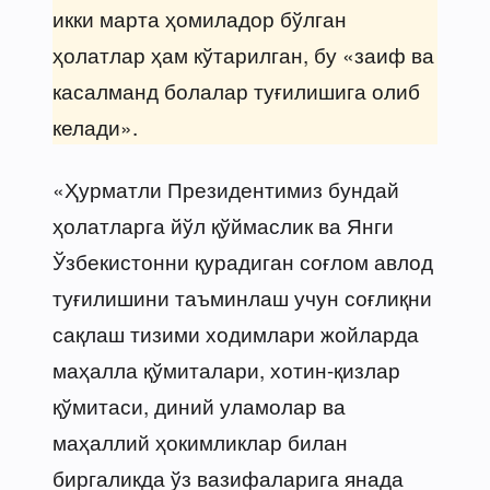
икки марта ҳомиладор бўлган
ҳолатлар ҳам кўтарилган, бу «заиф ва
касалманд болалар туғилишига олиб
келади».
«Ҳурматли Президентимиз бундай
ҳолатларга йўл қўймаслик ва Янги
Ўзбекистонни қурадиган соғлом авлод
туғилишини таъминлаш учун соғлиқни
сақлаш тизими ходимлари жойларда
маҳалла қўмиталари, хотин-қизлар
қўмитаси, диний уламолар ва
маҳаллий ҳокимликлар билан
биргаликда ўз вазифаларига янада