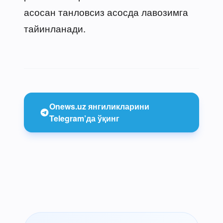
асосан танловсиз асосда лавозимга
тайинланади.
Onews.uz янгиликларини
Telegram’да ўқинг