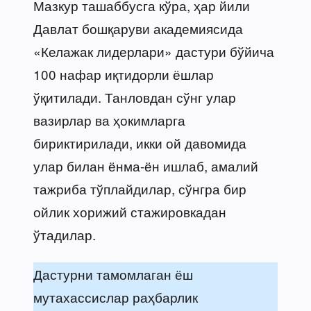
Мазкур ташаббусга кўра, ҳар йили
Давлат бошқаруви академиясида
«Келажак лидерлари» дастури бўйича
100 нафар иқтидорли ёшлар
ўқитилади. Танловдан сўнг улар
вазирлар ва ҳокимларга
бириктирилади, икки ой давомида
улар билан ёнма-ён ишлаб, амалий
тажриба тўплайдилар, сўнгра бир
ойлик хорижий стажировкадан
ўтадилар.
Дастурни тамомлаган ёш
мутахассислар раҳбарлик