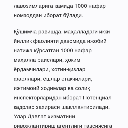
лавозимларига камида 1000 нафар
номзоддан иборат бўлади.
Қўшимча равишда, маҳалладаги икки
йиллик фаолияти давомида ижобий
натижа кўрсатган 1000 нафар
маҳалла раислари, ҳоким
ёрдамчилари, хотин-қизлар
фаоллари, ёшлар етакчилари,
ижтимоий ходимлар ва солиқ
инспекторларидан иборат Потенциал
кадрлар захираси шакллантирилади.
Улар Давлат хизматини
ривожлантириш агентлиги тавсиясига