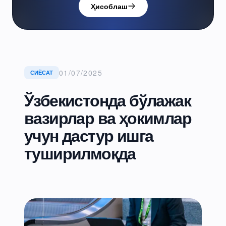
Ҳисоблаш
01/07/2025
СИЁСАТ
Ўзбекистонда бўлажак
вазирлар ва ҳокимлар
учун дастур ишга
туширилмоқда