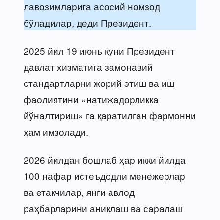
лавозимларига асосий номзод
бўладилар, деди Президент.
2025 йил 19 июнь куни Президент
давлат хизматига замонавий
стандартларни жорий этиш ва иш
фаолиятини «натижадорликка
йўналтириш» га қаратилган фармонни
ҳам имзолади.
2026 йилдан бошлаб ҳар икки йилда
100 нафар истеъдодли менежерлар
ва етакчилар, янги авлод
раҳбарларини аниқлаш ва саралаш