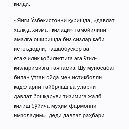
қилди.
«Янги Ўзбекистонни қуришда, «давлат
халққа хизмат қилади» тамойилини
амалга оширишда биз сизлар каби
истеъдодли, ташаббускор ва
етакчилик қобилиятига эга ўғил-
қизларимизга таянамиз. Шу муносабат
билан ўтган ойда мен истиқболли
кадрларни тайёрлаш ва уларни
давлат бошқаруви тизимига жалб
қилиш бўйича муҳим фармонни
имзоладим», деди давлат раҳбари.