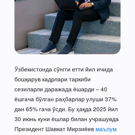
Ўзбекистонда сўнгги етти йил ичида
бошқарув кадрлари таркиби
сезиларли даражада ёшарди – 40
ёшгача бўлган раҳбарлар улуши 37%
дан 65% гача ўсди. Бу ҳақда 2025 йил
30 июнь куни ёшлар билан учрашувда
Президент Шавкат Мирзиёев
маълум