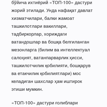
бўйича ихтиёрий «ТОП-100» дастури
жорий этилади. Унда нафақат давлат
хизматчилари, балки жамоат
ташкилотлари вакиллари,
тадбиркорлар, хориждаги
ватандошлар ва бошқа белгиланган
мезонларга (билим ва интеллектуал
салоҳият, ватанпарварлик ҳисси,
ташкилотчилик қобилияти, бошқарув
ва етакчилик қобилиятлари) мос
келадиган шахслар ҳам иштирок
этиши мумкин.
«ТОП-100» дастури ғолиблари