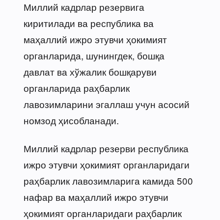
Миллий кадрлар резервига
киритилади ва республика ва
маҳаллий ижро этувчи ҳокимият
органларида, шунингдек, бошқа
давлат ва хўжалик бошқаруви
органларида раҳбарлик
лавозимларини эгаллаш учун асосий
номзод ҳисобланади.
Миллий кадрлар резерви республика
ижро этувчи ҳокимият органларидаги
раҳбарлик лавозимларига камида 500
нафар ва маҳаллий ижро этувчи
ҳокимият органларидаги раҳбарлик