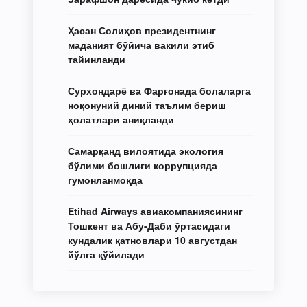
Ҳасан Солиҳов президентнинг
маданият бўйича вакили этиб
тайинланди
Сурхондарё ва Фарғонада болаларга
ноқонуний диний таълим бериш
ҳолатлари аниқланди
Самарқанд вилоятида экология
бўлими бошлиғи коррупцияда
гумонланмоқда
Etihad Airways авиакомпаниясининг
Тошкент ва Абу-Даби ўртасидаги
кундалик қатновлари 10 августдан
йўлга қўйилади