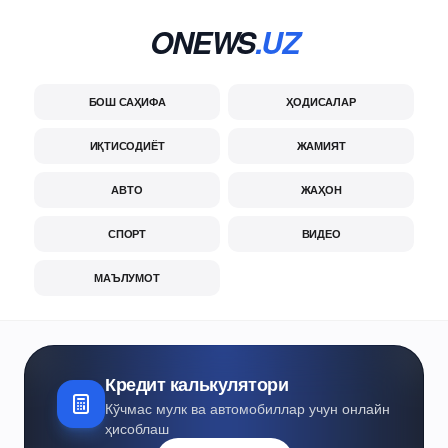
ONEWS
.UZ
БОШ САҲИФА
ҲОДИСАЛАР
ИҚТИСОДИЁТ
ЖАМИЯТ
АВТО
ЖАҲОН
СПОРТ
ВИДЕО
МАЪЛУМОТ
Кредит калькулятори
Кўчмас мулк ва автомобиллар учун онлайн
ҳисоблаш