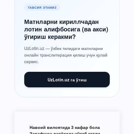
ТАВСИЯ ЭТАМИЗ
Матнларни кириллчадан
лотин алифбосига (ва акси)
ўгириш керакми?
UzLotin.uz — ўзбек тилидаги матнларни
онлайн транслитерация қилиш учун қулай
сервис.
UzLotin.uz га ўтиш
Навоий вилоятида 3 нафар бола
Зарафшон дарёсида чўкиб кетди