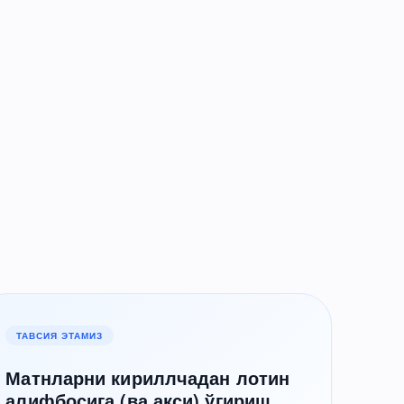
ТАВСИЯ ЭТАМИЗ
Матнларни кириллчадан лотин
алифбосига (ва акси) ўгириш