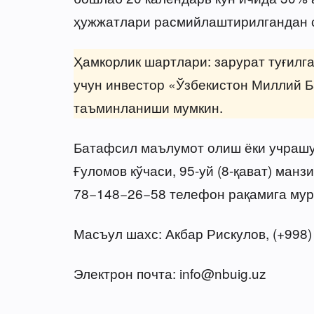
ҳужжатлари расмийлаштирилгандан сў
Ҳамкорлик шартлари: зарурат туғилг
учун инвестор «Ўзбекистон Миллий Б
таъминланиши мумкин.
Батафсил маълумот олиш ёки учрашу
Ғуломов кўчаси, 95-уй (8-қават) манз
78−148−26−58 телефон рақамига мур
Масъул шахс: Акбар Рискулов, (+998
Электрон почта: info@nbuig.uz