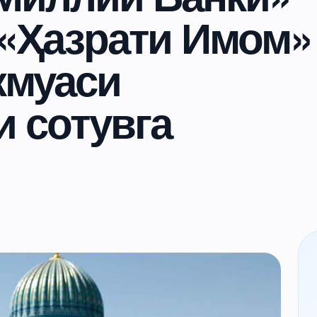
 «Ҳазрати Имом»
жмуаси
 сотувга