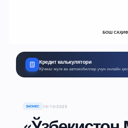
БОШ САҲИ
Кредит калькулятори
Кўчмас мулк ва автомобиллар учун онлайн ҳи
19/10/2025
БИЗНЕС
«Ўзбекистон