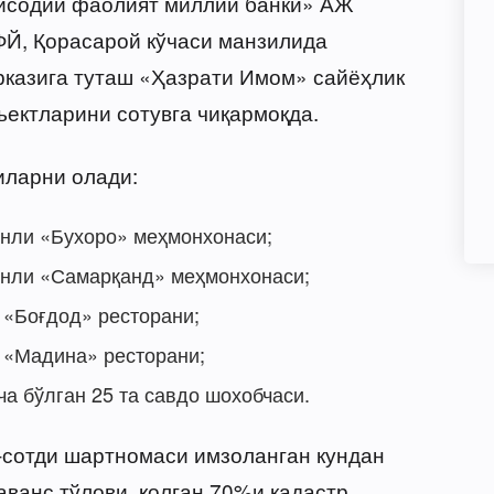
тисодий фаолият миллий банки» АЖ
Й, Қорасарой кўчаси манзилида
казига туташ «Ҳазрати Имом» сайёҳлик
ъектларини сотувга чиқармоқда.
иларни олади:
инли «Бухоро» меҳмонхонаси;
ринли «Самарқанд» меҳмонхонаси;
 «Боғдод» ресторани;
н «Мадина» ресторани;
ача бўлган 25 та савдо шохобчаси.
-сотди шартномаси имзоланган кундан
аванс тўлови, қолган 70%и кадастр