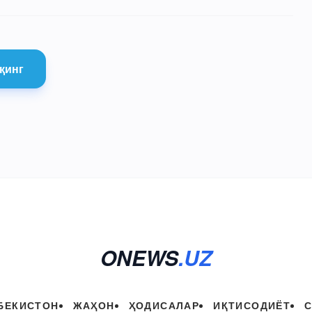
қинг
ONEWS
.UZ
БЕКИСТОН
ЖАҲОН
ҲОДИСАЛАР
ИҚТИСОДИЁТ