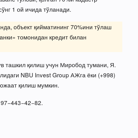
нг 1 ой ичида тўланади.
анда, объект қийматининг 70%ини тўлаш
анки» томонидан кредит билан
в ташкил қилиш учун Миробод тумани, Я.
илидаги NBU Invest Group АЖга ёки (+998)
ожаат қилиш мумкин.
) 97−443−42−82.