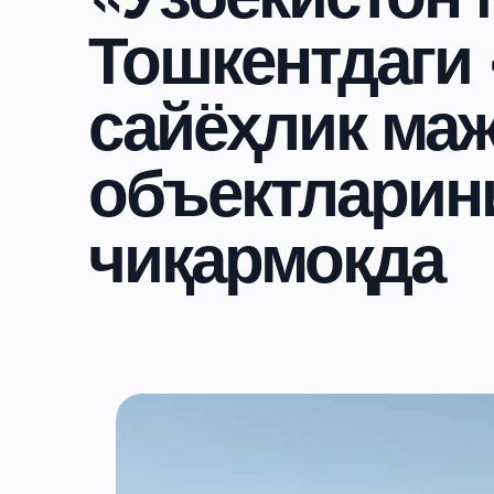
Тошкентдаги
сайёҳлик ма
объектларини
чиқармоқда