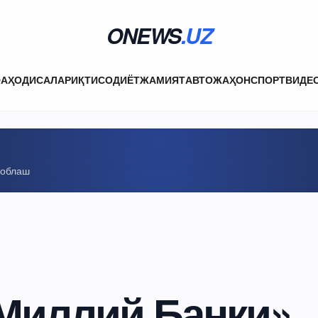
ONEWS
.UZ
ФА
ҲОДИСАЛАР
ИҚТИСОДИЁТ
ЖАМИЯТ
АВТО
ЖАҲОН
СПОРТ
ВИДЕ
соблаш
 Миллий Банки»