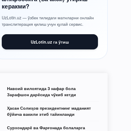
керакми?
UzLotin.uz — ўзбек тилидаги матнларни онлайн
транслитерация қилиш учун қулай сервис.
UzLotin.uz га ўтиш
Навоий вилоятида 3 нафар бола
Зарафшон дарёсида чўкиб кетди
Ҳасан Солиҳов президентнинг маданият
бўйича вакили этиб тайинланди
Сурхондарё ва Фарғонада болаларга