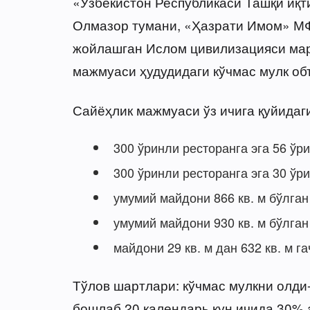
«Ўзбекистон Республикаси Ташқи иқ
Олмазор тумани, «Ҳазрати Имом» МФ
жойлашган Ислом цивилизацияси мар
мажмуаси ҳудудидаги кўчмас мулк об
Сайёҳлик мажмуаси ўз ичига қуйидаг
300 ўринли ресторанга эга 56 ўр
300 ўринли ресторанга эга 30 ў
умумий майдони 866 кв. м бўлган
умумий майдони 930 кв. м бўлга
майдони 29 кв. м дан 632 кв. м г
Тўлов шартлари: кўчмас мулкни олди
бошлаб 20 календарь кун ичида 30% 