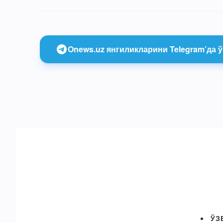
Onews.uz янгиликларини Telegram’да ў
ЎЗ