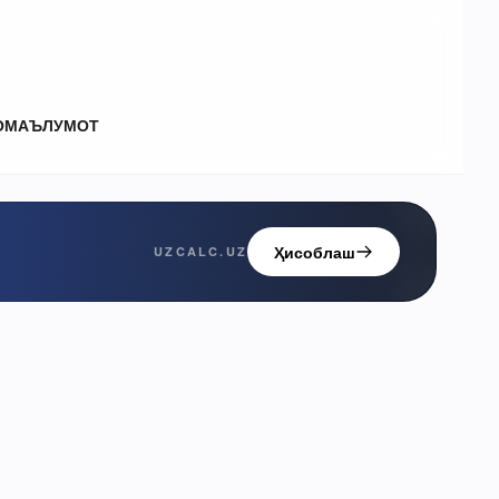
О
МАЪЛУМОТ
Ҳисоблаш
UZCALC.UZ