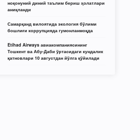
ноқонуний диний таълим бериш ҳолатлари
аниқланди
Самарқанд вилоятида экология бўлими
бошлиғи коррупцияда гумонланмоқда
Etihad Airways авиакомпаниясининг
Тошкент ва Абу-Даби ўртасидаги кундалик
қатновлари 10 августдан йўлга қўйилади