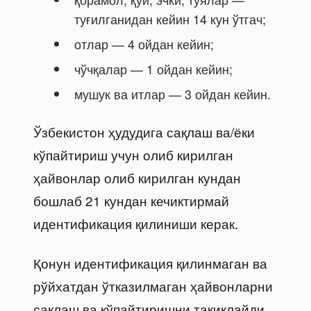
туғилганидан кейин 14 кун ўтгач;
отлар — 4 ойдан кейин;
чўчқалар — 1 ойдан кейин;
мушук ва итлар — 3 ойдан кейин.
Ўзбекистон ҳудудига сақлаш ва/ёки
кўпайтириш учун олиб кирилган
ҳайвонлар олиб кирилган кундан
бошлаб 21 кундан кечиктирмай
идентификация қилиниши керак.
Қонун идентификация қилинмаган ва
рўйхатдан ўтказилмаган ҳайвонларни
сақлаш ва кўпайтиришни тақиқлайди.