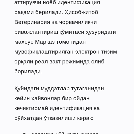
эттирувчи ноёб идентификация
рақами берилади. Ҳисоб-китоб
Ветеринария ва чорвачиликни
ривожлантириш қўмитаси ҳузуридаги
махсус Марказ томонидан
мувофиқлаштирилган электрон тизим
орқали реал вақт режимида олиб
борилади.
Қуйидаги муддатлар тугаганидан
кейин ҳайвонлар бир ойдан
кечиктирмай идентификация ва
рўйхатдан ўтказилиши керак:
қорамол, қўй, эчки, туялар —