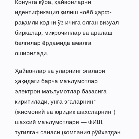
Қонунга кўра, ҳайвонларни
идентификация қилиш ноёб ҳарф-
рақамли кодни ўз ичига олган визуал
биркалар, микрочиплар ва аралаш
белгилар ёрдамида амалга
оширилади.
Ҳайвонлар ва уларнинг эгалари
ҳақидаги барча маълумотлар
электрон маълумотлар базасига
киритилади, унга эгаларнинг
(жисмоний ва юридик шахсларнинг)
шахсий маълумотлари — ФИШ,
туғилган санаси (компания рўйхатдан