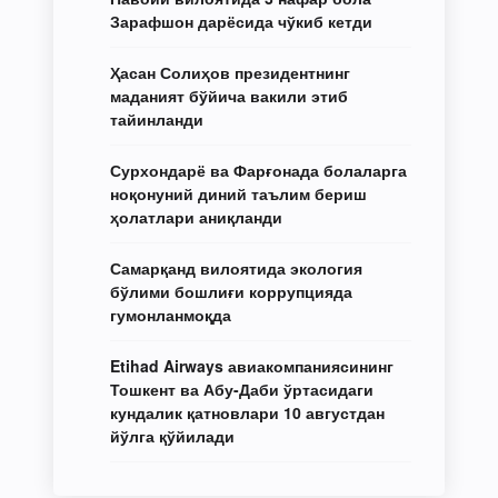
Зарафшон дарёсида чўкиб кетди
Ҳасан Солиҳов президентнинг
маданият бўйича вакили этиб
тайинланди
Сурхондарё ва Фарғонада болаларга
ноқонуний диний таълим бериш
ҳолатлари аниқланди
Самарқанд вилоятида экология
бўлими бошлиғи коррупцияда
гумонланмоқда
Etihad Airways авиакомпаниясининг
Тошкент ва Абу-Даби ўртасидаги
кундалик қатновлари 10 августдан
йўлга қўйилади