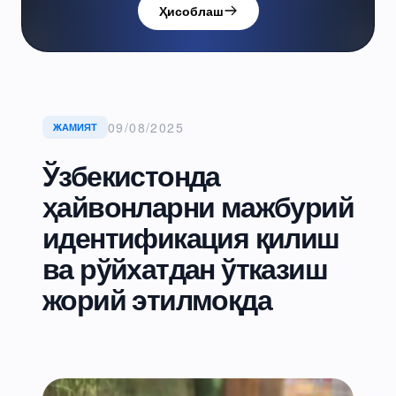
Ҳисоблаш
09/08/2025
ЖАМИЯТ
Ўзбекистонда
ҳайвонларни мажбурий
идентификация қилиш
ва рўйхатдан ўтказиш
жорий этилмоқда