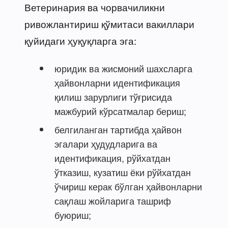
Ветеринария ва чорвачиликни
ривожлантириш қўмитаси вакиллари
қуйидаги ҳуқуқларга эга:
юридик ва жисмоний шахсларга
ҳайвонларни идентификация
қилиш зарурлиги тўғрисида
мажбурий кўрсатмалар бериш;
белгиланган тартибда ҳайвон
эгалари ҳудудларига ва
идентификация, рўйхатдан
ўтказиш, кузатиш ёки рўйхатдан
ўчириш керак бўлган ҳайвонларни
сақлаш жойларига ташриф
буюриш;