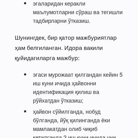
эгаларидан керакли
маълумотларни сўраш ва тегишли
тадбирларни ўтказиш.
Шунингдек, бир қатор мажбуриятлар
ҳам белгиланган. Идора вакили
қуйидагиларга мажбур:
эгаси мурожаат қилгандан кейин 5
иш куни ичида ҳайвонни
идентификация қилиш ва
рўйхатдан ўтказиш;
ҳайвон сўйилганда, нобуд
бўлганда, йўқ қилинганда ёки
мамлакатдан олиб чиқиб
кетилганда 2 иш куни ичида уни