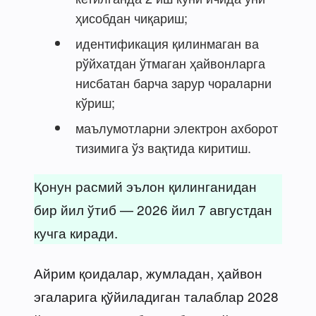
ҳисобдан чиқариш;
идентификация қилинмаган ва
рўйхатдан ўтмаган ҳайвонларга
нисбатан барча зарур чораларни
кўриш;
маълумотларни электрон ахборот
тизимига ўз вақтида киритиш.
Қонун расмий эълон қилинганидан
бир йил ўтиб — 2026 йил 7 августдан
кучга киради.
Айрим қоидалар, жумладан, ҳайвон
эгаларига қўйиладиган талаблар 2028