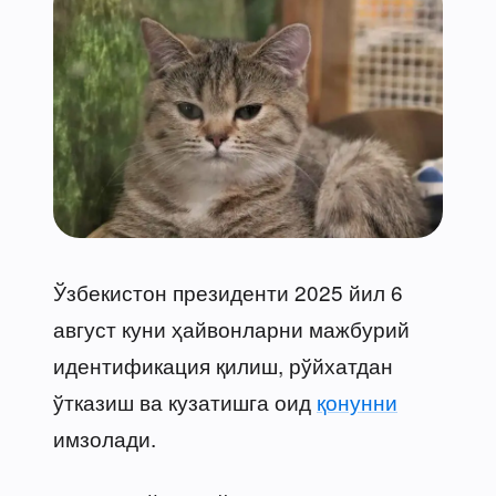
Ўзбекистон президенти 2025 йил 6
август куни ҳайвонларни мажбурий
идентификация қилиш, рўйхатдан
ўтказиш ва кузатишга оид
қонунни
имзолади.