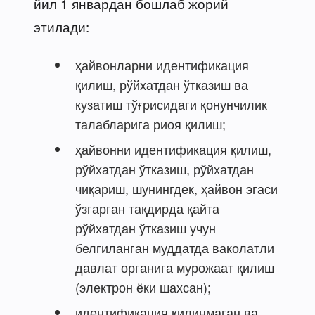
йил 1 январдан бошлаб жорий
этилади:
ҳайвонларни идентификация
қилиш, рўйхатдан ўтказиш ва
кузатиш тўғрисидаги қонунчилик
талабларига риоя қилиш;
ҳайвонни идентификация қилиш,
рўйхатдан ўтказиш, рўйхатдан
чиқариш, шунингдек, ҳайвон эгаси
ўзгарган тақдирда қайта
рўйхатдан ўтказиш учун
белгиланган муддатда ваколатли
давлат органига мурожаат қилиш
(электрон ёки шахсан);
идентификация қилинмаган ва