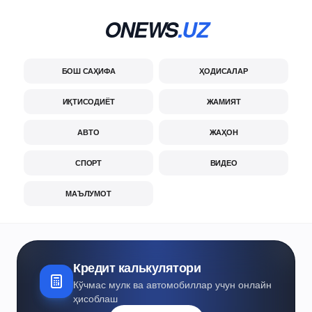
ONEWS
.UZ
БОШ САҲИФА
ҲОДИСАЛАР
ИҚТИСОДИЁТ
ЖАМИЯТ
АВТО
ЖАҲОН
СПОРТ
ВИДЕО
МАЪЛУМОТ
Кредит калькулятори
Кўчмас мулк ва автомобиллар учун онлайн
ҳисоблаш