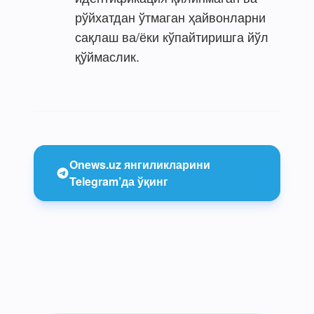
рўйхатдан ўтмаган ҳайвонларни
сақлаш ва/ёки кўпайтиришга йўл
қўймаслик.
Onews.uz янгиликларини
Telegram’да ўқинг