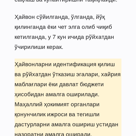
Ҳайвон сўйилганда, ўлганда, йўқ
қилинганда ёки чет элга олиб чиқиб
кетилганда, у 7 кун ичида рўйхатдан
ўчирилиши керак.
Ҳайвонларни идентификация қилиш
ва рўйхатдан ўтказиш эгалари, хайрия
маблағлари ёки давлат бюджети
ҳисобидан амалга оширилади.
Маҳаллий ҳокимият органлари
қонунчилик ижроси ва тегишли
дастурларни амалга ошириш устидан
назоратни амалга оширади.