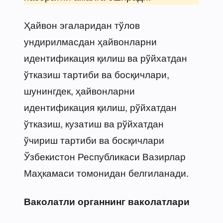
Ҳайвон эгаларидан тўлов
ундирилмасдан ҳайвонларни
идентификация қилиш ва рўйхатдан
ўтказиш тартиби ва босқичлари,
шунингдек, ҳайвонларни
идентификация қилиш, рўйхатдан
ўтказиш, кузатиш ва рўйхатдан
ўчириш тартиби ва босқичлари
Ўзбекистон Республикаси Вазирлар
Маҳкамаси томонидан белгиланади.
Ваколатли органнинг ваколатлари