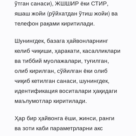
ўтган санаси), ЖШШИР ёки СТИР,
яшаш жойи (рўйхатдан ўтиш жойи) ва
телефон рақами киритилади.
Шунингдек, базага ҳайвонларнинг
келиб чиқиши, ҳаракати, касалликлари
ва тиббий муолажалари, туғилган,
олиб кирилган, сўйилган ёки олиб
чиқиб кетилган санаси, шунингдек,
идентификация воситалари ҳақидаги
маълумотлар киритилади.
Ҳар бир ҳайвонга ёши, жинси, ранги
ва зоти каби параметрларни акс