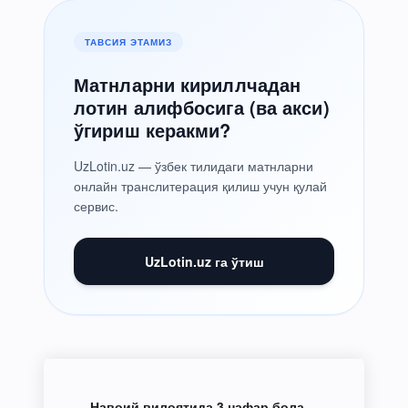
ТАВСИЯ ЭТАМИЗ
Матнларни кириллчадан
лотин алифбосига (ва акси)
ўгириш керакми?
UzLotin.uz — ўзбек тилидаги матнларни
онлайн транслитерация қилиш учун қулай
сервис.
UzLotin.uz га ўтиш
Навоий вилоятида 3 нафар бола