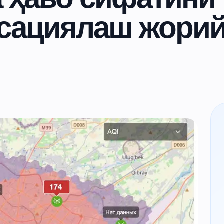
ксациялаш жори