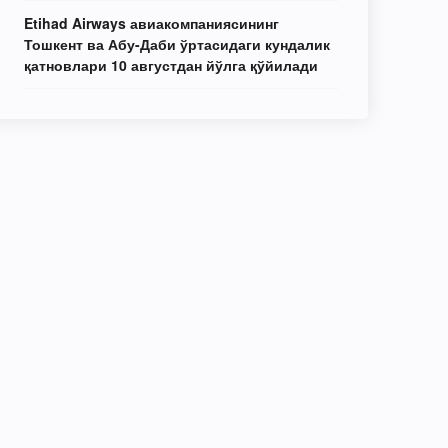
Etihad Airways авиакомпаниясининг
Тошкент ва Абу-Даби ўртасидаги кундалик
қатновлари 10 августдан йўлга қўйилади