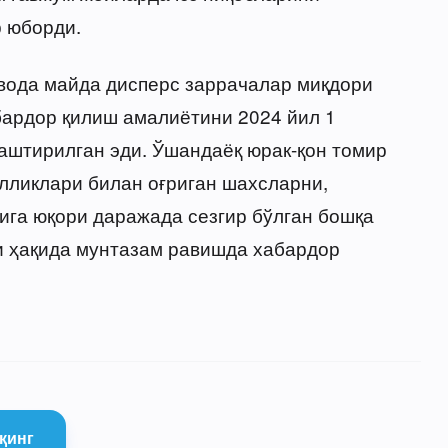
 юборди.
авода майда дисперс заррачалар миқдори
бардор қилиш амалиётини 2024 йил 1
аштирилган эди. Ўшандаёқ юрак-қон томир
лликлари билан оғриган шахсларни,
ига юқори даражада сезгир бўлган бошқа
 ҳақида мунтазам равишда хабардор
қинг