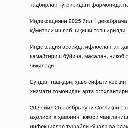
тадбирлар тўғрисидаги фармонида на
Индексацияни 2025 йил 1 декабргача
қўмитаси ишлаб чиқиши топширилди.
Индексация асосида ифлосланган ҳа
камайтириш бўйича, масалан, ниқоб 
чиқилади.
Бундан ташқари, ҳаво сифати кескин
хизмати томонидан эрта огоҳлантири
2025 йил 25 ноябрь куни Соғлиқни с
аҳолисига ҳавонинг юқори чангланиш
инфекциялар туфайли кўчада ва ода