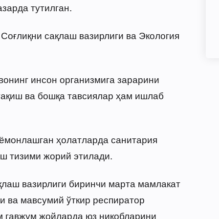
зарда тутилган.
 Соғлиқни сақлаш вазирлиги ва Экология
вонинг инсон организмига зарарини
тақиш ва бошқа тавсиялар ҳам ишлаб
 ёмонлашган ҳолатларда санитария
ш тизими жорий этилади.
ақлаш вазирлиги биринчи марта мамлакат
и ва мавсумий ўткир респиратор
м гавжум жойларда юз ниқобларини