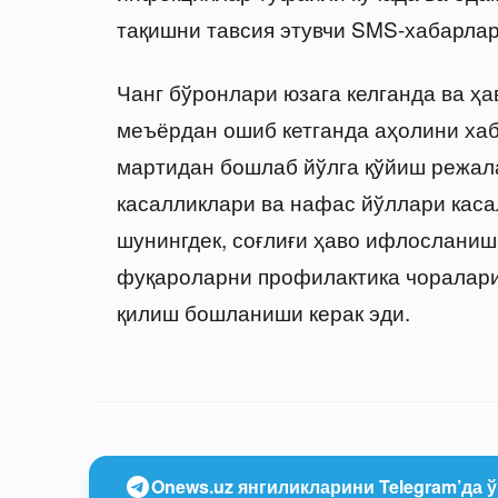
тақишни тавсия этувчи SMS-хабарлар
Чанг бўронлари юзага келганда ва ҳ
меъёрдан ошиб кетганда аҳолини ха
мартидан бошлаб йўлга қўйиш режал
касалликлари ва нафас йўллари каса
шунингдек, соғлиғи ҳаво ифлосланиш
фуқароларни профилактика чоралари
қилиш бошланиши керак эди.
Onews.uz янгиликларини Telegram’да ў