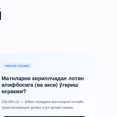
й
ТАВСИЯ ЭТАМИЗ
Матнларни кириллчадан лотин
алифбосига (ва акси) ўгириш
керакми?
UzLotin.uz — ўзбек тилидаги матнларни онлайн
транслитерация қилиш учун қулай сервис.