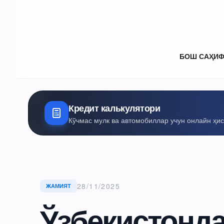
БОШ САҲИ
Кредит калькулятори
Кўчмас мулк ва автомобиллар учун онлайн ҳи
28/11/2025
ЖАМИЯТ
Ўзбекистонд