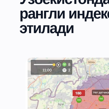
рангли инде
этилади