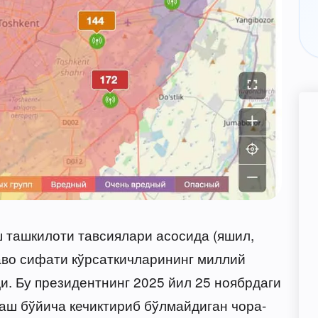
 ташкилоти тавсиялари асосида (яшил,
ҳаво сифати кўрсаткичларининг миллий
и. Бу президентнинг 2025 йил 25 ноябрдаги
лаш бўйича кечиктириб бўлмайдиган чора-