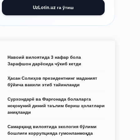
UzLotin.uz га ўтиш
Навоий вилоятида 3 нафар бола
Зарафшон дарёсида чўкиб кетди
Ҳасан Солиҳов президентнинг маданият
бўйича вакили этиб тайинланди
Сурхондарё ва Фарғонада болаларга
ноқонуний диний таълим бериш ҳолатлари
аниқланди
Самарқанд вилоятида экология бўлими
бошлиғи коррупцияда гумонланмоқда