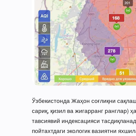
Ўзбекистонда Жаҳон соғлиқни сақлаш
сариқ, қизил ва жигарранг ранглар) 
тавсиявий индексацияси тасдиқланад
пойтахтдаги экологик вазиятни яхши