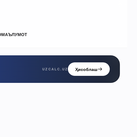
О
МАЪЛУМОТ
Ҳисоблаш
UZCALC.UZ