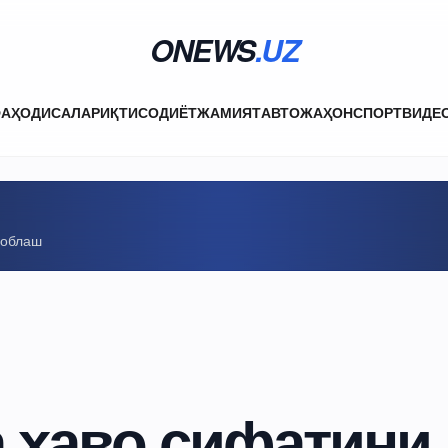
ONEWS
.UZ
ФА
ҲОДИСАЛАР
ИҚТИСОДИЁТ
ЖАМИЯТ
АВТО
ЖАҲОН
СПОРТ
ВИДЕ
соблаш
а ҳаво сифатини