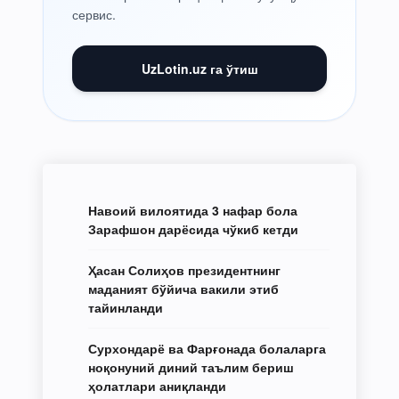
сервис.
UzLotin.uz га ўтиш
Навоий вилоятида 3 нафар бола
Зарафшон дарёсида чўкиб кетди
Ҳасан Солиҳов президентнинг
маданият бўйича вакили этиб
тайинланди
Сурхондарё ва Фарғонада болаларга
ноқонуний диний таълим бериш
ҳолатлари аниқланди