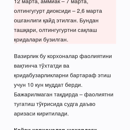
12 марта, аммиак – 7 марта,
олтингугурт диоксиди – 2,6 марта
ошганлиги қайд этилган. Бундан
ташқари, олтингугуртни сақлаш
қоидалари бузилган.
Вазирлик бу корхоналар фаолиятини
вақтинча тўхтатди ва
қоидабузарликларни бартараф этиш
учун 10 кун муддат берди.
Бажарилмаган тақдирда – фаолиятни
тугатиш тўғрисида судга даъво
аризаси киритилади.
Қайси корхоналар шаҳардаги