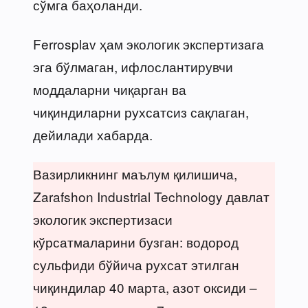
сўмга баҳоланди.
Ferrosplav ҳам экологик экспертизага
эга бўлмаган, ифлослантирувчи
моддаларни чиқарган ва
чиқиндиларни рухсатсиз сақлаган,
дейилади хабарда.
Вазирликнинг маълум қилишича,
Zarafshon Industrial Technology давлат
экологик экспертизаси
кўрсатмаларини бузган: водород
сульфиди бўйича рухсат этилган
чиқиндилар 40 марта, азот оксиди –