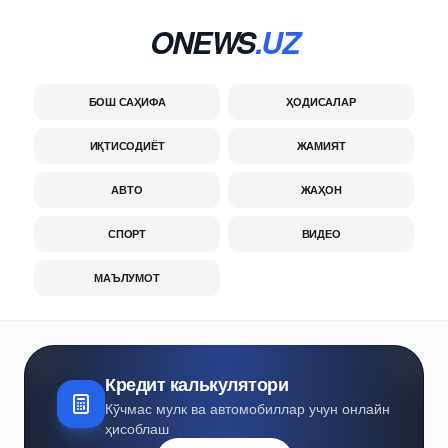
ONEWS
.UZ
БОШ САҲИФА
ҲОДИСАЛАР
ИҚТИСОДИЁТ
ЖАМИЯТ
АВТО
ЖАҲОН
СПОРТ
ВИДЕО
МАЪЛУМОТ
Кредит калькулятори
Кўчмас мулк ва автомобиллар учун онлайн
ҳисоблаш