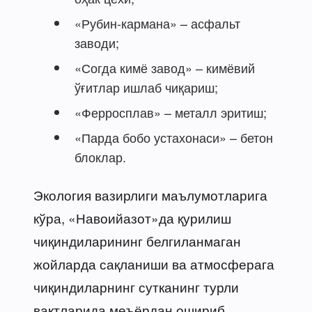
«Рубин-кармана» – асфальт
заводи;
«Согда кимё завод» – кимёвий
ўғитлар ишлаб чиқариш;
«Ферросплав» – металл эритиш;
«Парда бобо устахонаси» – бетон
блоклар.
Экология вазирлиги маълумотларига
кўра, «Навоийазот»да қурилиш
чиқиндиларининг белгиланмаган
жойларда сақланиши ва атмосферага
чиқиндиларнинг сутканинг турли
вақтларида меъёрдан ошириб