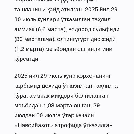
ташланиши қайд этилган. 2025 йил 29-
30 июль кунлари ўтказилган таҳлил
аммиак (6,6 марта), водород сульфиди
(36 мартагача), олтингугурт диоксиди
(1,2 марта) меъёридан ошганлигини
кўрсатди.
2025 йил 29 июль куни корхонанинг
карбамид цехида ўтказилган таҳлилга
кўра, аммиак миқдори белгиланган
меъёрдан 1,08 марта ошган. 29
июлдан 30 июлга ўтар кечаси
«Навоийазот» атрофида ўтказилган