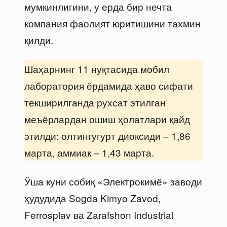
мумкинлигини, у ерда бир нечта
компания фаолият юритишини тахмин
қилди.
Шаҳарнинг 11 нуқтасида мобил
лаборатория ёрдамида ҳаво сифати
текширилганда рухсат этилган
меъёрлардан ошиш ҳолатлари қайд
этилди: олтингугурт диоксиди – 1,86
марта, аммиак – 1,43 марта.
Ўша куни собиқ «Электрокимё» заводи
ҳудудида Sogda Kimyo Zavod,
Ferrosplav ва Zarafshon Industrial