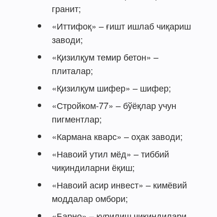
гранит;
«Иттифоқ» – ғишт ишлаб чиқариш
заводи;
«Қизилқум темир бетон» –
плиталар;
«Қизилқум шифер» – шифер;
«Стройком-77» – бўёқлар учун
пигментлар;
«Кармана кварс» – оҳак заводи;
«Навоий утил мёд» – тиббий
чиқиндиларни ёқиш;
«Навоий асир инвест» – кимёвий
моддалар омбори;
«Барно» – қурилиш чиқиндилари