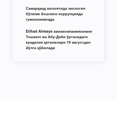
Самарқанд вилоятида экология
бўлими бошлиғи коррупцияда
гумонланмоқда
Etihad Airways авиакомпаниясининг
Тошкент ва Абу-Даби ўртасидаги
кундалик қатновлари 10 августдан
йўлга қўйилади