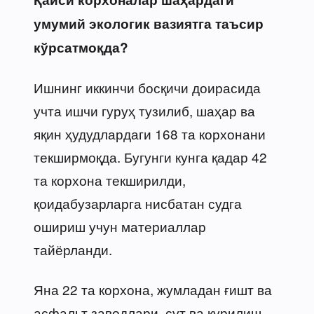
умумий экологик вазиятга таъсир
кўрсатмоқда?
Ишнинг иккинчи босқичи доирасида
учта ишчи гуруҳ тузилиб, шаҳар ва
яқин ҳудудлардаги 168 та корхонани
текширмоқда. Бугунги кунга қадар 42
та корхона текширилди,
қоидабузарларга нисбатан судга
ошириш учун материаллар
тайёрланди.
Яна 22 та корхона, жумладан ғишт ва
асфальт заводлари, сут ва қурилиш