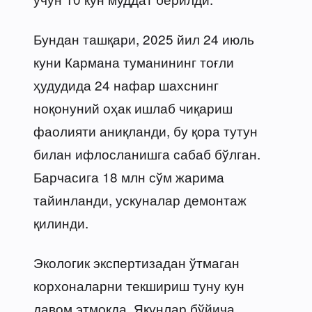
Бундан ташқари, 2025 йил 24 июль
куни Кармана туманининг тоғли
ҳудудида 24 нафар шахснинг
ноқонуний оҳак ишлаб чиқариш
фаолияти аниқланди, бу қора тутун
билан ифлосланишга сабаб бўлган.
Барчасига 18 млн сўм жарима
тайинланди, ускуналар демонтаж
қилинди.
Экологик экспертизадан ўтмаган
корхоналарни текшириш туну кун
давом этмоқда. Якунлар бўйича