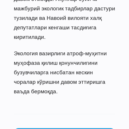
мажбурий экологик тадбирлар дастури
тузилади ва Навоий вилояти халқ
депутатлари кенгаши тасдиғига
киритилади.
Экология вазирлиги атроф-муҳитни
муҳофаза қилиш қонунчилигини
бузувчиларга нисбатан кескин
чоралар кўришни давом эттиришга
ваъда бермоқда.