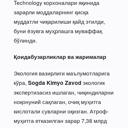
Technology корхоналари яқинида
зарарли моддаларнинг қисқа
муддатли чиқарилиши қайд этилди,
буни ёзувга муҳрлашга муваффақ
бўлинди.
Қоидабузарликлар ва жарималар
Экология вазирлиги маълумотларига
кўра,
экологик
Sogda Kimyo Zavod
экспертизасиз ишлаган, чиқиндиларни
ноқонуний сақлаган, очиқ муҳитга
кислотали сувларни оқизган. Атроф-
муҳитга етказилган зарар 7,38 млрд