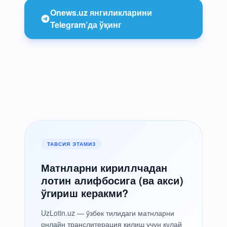
Onews.uz янгиликларини
Telegram’да ўқинг
ТАВСИЯ ЭТАМИЗ
Матнларни кириллчадан
лотин алифбосига (ва акси)
ўгириш керакми?
UzLotin.uz — ўзбек тилидаги матнларни
онлайн транслитерация қилиш учун қулай