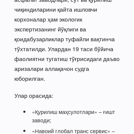
чиқиндиларини қайта ишловчи
корхоналар ҳам экологик
экспертизанинг йўқлиги ва
қоидабузарликлар туфайли вақтинча
тўхтатилди. Улардан 19 таси бўйича
фаолиятни тугатиш тўғрисидаги даъво
аризалари аллақачон судга
юборилган.
Улар орасида:
«Қурилиш маҳсулотлари» – ғишт
заводи;
«Навоий глобал транс сервис» –