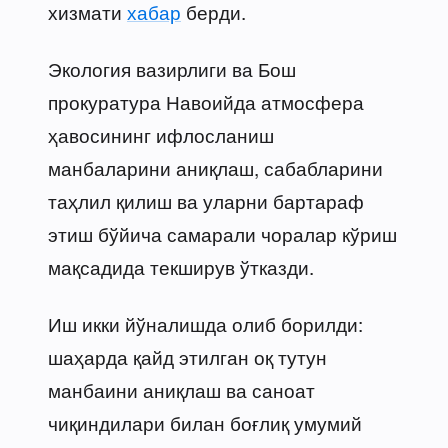
хизмати
хабар
берди.
Экология вазирлиги ва Бош
прокуратура Навоийда атмосфера
ҳавосининг ифлосланиш
манбаларини аниқлаш, сабабларини
таҳлил қилиш ва уларни бартараф
этиш бўйича самарали чоралар кўриш
мақсадида текширув ўтказди.
Иш икки йўналишда олиб борилди:
шаҳарда қайд этилган оқ тутун
манбаини аниқлаш ва саноат
чиқиндилари билан боғлиқ умумий