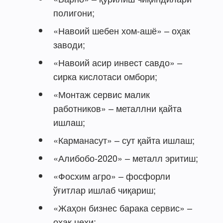
полигони;
«Навоий шебен хом-ашё» – оҳак
заводи;
«Навоий асир инвест савдо» –
сирка кислотаси омбори;
«Монтаж сервис малик
работников» – металлни қайта
ишлаш;
«Карманасут» – сут қайта ишлаш;
«Алибобо-2020» – металл эритиш;
«Фосхим агро» – фосфорли
ўғитлар ишлаб чиқариш;
«Жаҳон бизнес барака сервис» –
оҳак цехи;