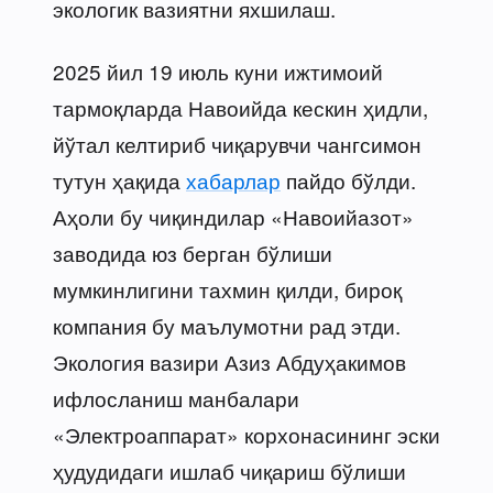
экологик вазиятни яхшилаш.
2025 йил 19 июль куни ижтимоий
тармоқларда Навоийда кескин ҳидли,
йўтал келтириб чиқарувчи чангсимон
тутун ҳақида
хабарлар
пайдо бўлди.
Аҳоли бу чиқиндилар «Навоийазот»
заводида юз берган бўлиши
мумкинлигини тахмин қилди, бироқ
компания бу маълумотни рад этди.
Экология вазири Азиз Абдуҳакимов
ифлосланиш манбалари
«Электроаппарат» корхонасининг эски
ҳудудидаги ишлаб чиқариш бўлиши