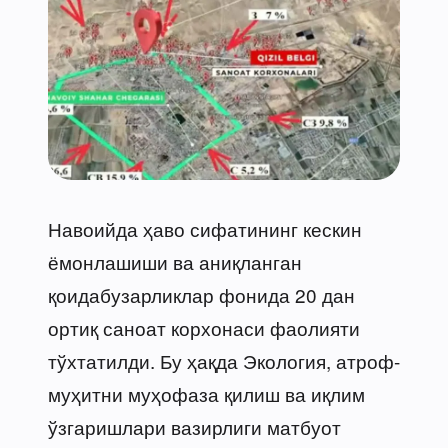
Навоийда ҳаво сифатининг кескин
ёмонлашиши ва аниқланган
қоидабузарликлар фонида 20 дан
ортиқ саноат корхонаси фаолияти
тўхтатилди. Бу ҳақда Экология, атроф-
муҳитни муҳофаза қилиш ва иқлим
ўзгаришлари вазирлиги матбуот