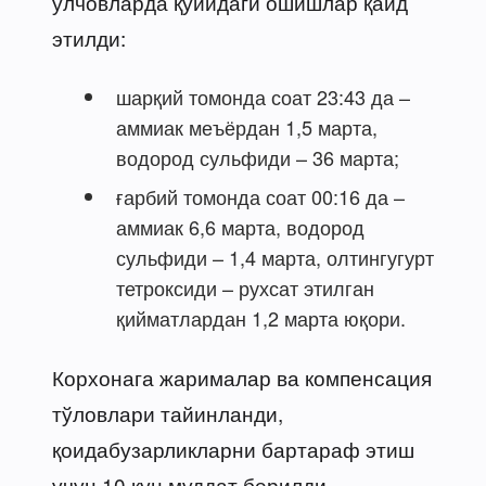
ўлчовларда қуйидаги ошишлар қайд
этилди:
шарқий томонда соат 23:43 да –
аммиак меъёрдан 1,5 марта,
водород сульфиди – 36 марта;
ғарбий томонда соат 00:16 да –
аммиак 6,6 марта, водород
сульфиди – 1,4 марта, олтингугурт
тетроксиди – рухсат этилган
қийматлардан 1,2 марта юқори.
Корхонага жарималар ва компенсация
тўловлари тайинланди,
қоидабузарликларни бартараф этиш
учун 10 кун муддат берилди.