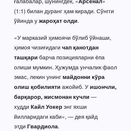
ғалабалар, шунингдек, «
»
Арсенал
(1:1) билан дуранг ҳам киради. Сўнгги
ўйинда у
.
жароҳат олди
«У марказий ҳимоячи бўлиб ўйнаши,
ҳимоя чизиғидаги
чап қанотдан
барча позицияларни ёпа
ташқари
олиши мумкин. Ҳужумда унчалик фаол
эмас, лекин унинг
майдонни кўра
ажойиб. У
олиш қобилияти
ишончли,
—
барқарор, жисмонан кучли
худди
энг яхши
Кайл Уокер
йилларидаги каби», — дея қайд
этди
.
Гвардиола