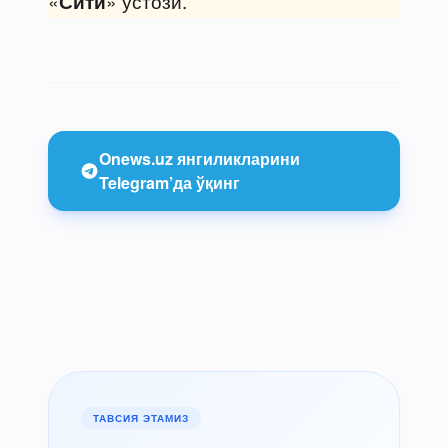
«
» устози.
Сити
Onews.uz янгиликларини
Telegram’да ўқинг
ТАВСИЯ ЭТАМИЗ