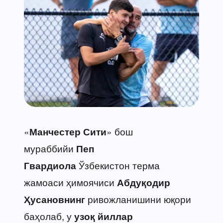
«
» бош
Манчестер Сити
мураббийи
Пеп
Ўзбекистон терма
Гвардиола
жамоаси ҳимоячиси
Абдуқодир
ривожланишини юқори
Ҳусановнинг
баҳолаб, у
узоқ йиллар