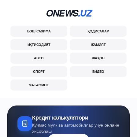
ONEWS
.UZ
БОШ САҲИФА
ҲОДИСАЛАР
ИҚТИСОДИЁТ
ЖАМИЯТ
АВТО
ЖАҲОН
СПОРТ
ВИДЕО
МАЪЛУМОТ
Кредит калькулятори
Кўчмас мулк ва автомобиллар учун онлайн
ҳисоблаш