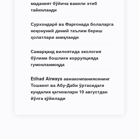
маданият бўйича вакили этиб
тайинланди
Сурхондарё ва Фарғонада болаларга
ноқонуний диний таълим бериш
ҳолатлари аниқланди
Самарқанд вилоятида экология
бўлими бошлиғи коррупцияда
гумонланмоқда
Etihad Airways авиакомпаниясининг
Тошкент ва Абу-Даби ўртасидаги
кундалик қатновлари 10 августдан
йўлга қўйилади