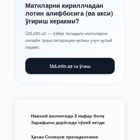
Матнларни кириллчадан
лотин алифбосига (ва акси)
ўгириш керакми?
UzLotin.uz — ўзбек тилидаги матнларни
онлайн транслитерация қилиш учун қулай
сервис.
UzLotin.uz га ўтиш
Навоий вилоятида 3 нафар бола
Зарафшон дарёсида чўкиб кетди
Ҳасан Солиҳов президентнинг