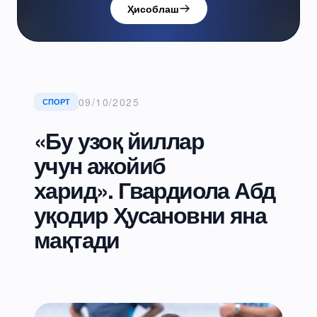
Ҳисоблаш
09/10/2025
СПОРТ
«Бу узоқ йиллар
учун ажойиб
харид». Гвардиола Абд
уқодир Ҳусановни яна
мақтади