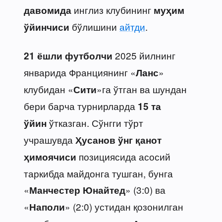
инглиз клубининг
давомида
муҳим
бўлишини
айтди
.
ўйинчиси
2025 йилнинг
21 ёшли футболчи
январида Франциянинг «
»
Ланс
клубидан «
»га ўтган ва шундан
Сити
бери барча турнирларда
15 та
ўтказган. Сўнгги тўрт
ўйин
учрашувда
Ҳусанов
ўнг қанот
позициясида асосий
ҳимоячиси
таркибда майдонга тушган, бунга
«
» (3:0) ва
Манчестер Юнайтед
«
» (2:0) устидан қозонилган
Наполи