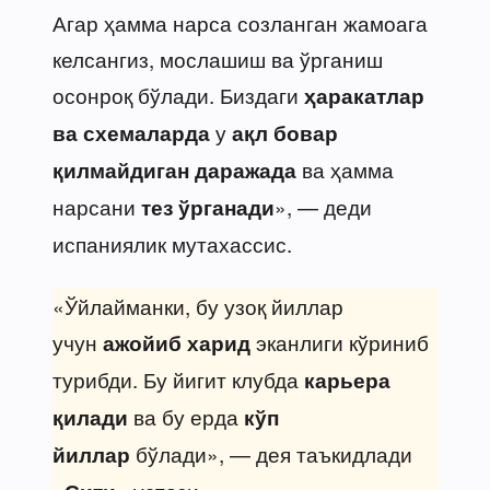
Агар ҳамма нарса созланган жамоага
келсангиз, мослашиш ва ўрганиш
осонроқ бўлади. Биздаги
ҳаракатлар
у
ва схемаларда
ақл бовар
ва ҳамма
қилмайдиган даражада
нарсани
», — деди
тез ўрганади
испаниялик мутахассис.
«Ўйлайманки, бу узоқ йиллар
учун
эканлиги кўриниб
ажойиб харид
турибди. Бу йигит клубда
карьера
ва бу ерда
қилади
кўп
бўлади», — дея таъкидлади
йиллар