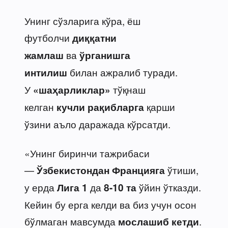
Унинг сўзларига кўра, ёш
футболчи
диққатни
ва
жамлаш
ўрганишга
билан ажралиб туради.
интилиш
У
тўқнаш
«шаҳарликлар»
келган
қарши
кучли рақибларга
ўзини аъло даражада кўрсатди.
«Унинг биринчи тажрибаси
—
ўтиши,
Ўзбекистондан Францияга
у ерда
да
ўйин ўтказди.
Лига 1
8-10 та
Кейин бу ерга келди ва биз учун осон
бўлмаган мавсумда
.
мослашиб кетди