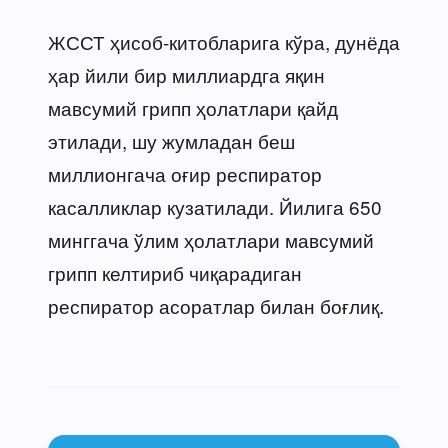
ЖССТ ҳисоб-китобларига кўра, дунёда
ҳар йили бир миллиардга яқин
мавсумий грипп ҳолатлари қайд
этилади, шу жумладан беш
миллионгача оғир респиратор
касалликлар кузатилади. Йилига 650
минггача ўлим ҳолатлари мавсумий
грипп келтириб чиқарадиган
респиратор асоратлар билан боғлиқ.