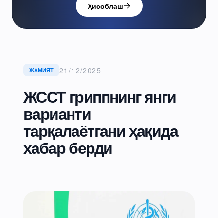
Ҳисоблаш
21/12/2025
ЖАМИЯТ
ЖССТ гриппнинг янги
варианти
тарқалаётгани ҳақида
хабар берди