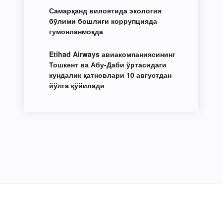
Самарқанд вилоятида экология
бўлими бошлиғи коррупцияда
гумонланмоқда
Etihad Airways авиакомпаниясининг
Тошкент ва Абу-Даби ўртасидаги
кундалик қатновлари 10 августдан
йўлга қўйилади