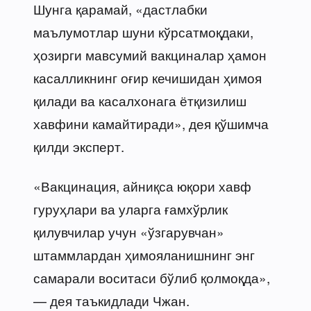
Шунга қарамай, «дастлабки
маълумотлар шуни кўрсатмоқдаки,
ҳозирги мавсумий вакциналар ҳамон
касалликнинг оғир кечишидан ҳимоя
қилади ва касалхонага ётқизилиш
хавфини камайтиради», дея қўшимча
қилди эксперт.
«Вакцинация, айниқса юқори хавф
гуруҳлари ва уларга ғамхўрлик
қилувчилар учун «ўзгарувчан»
штаммлардан ҳимояланишнинг энг
самарали воситаси бўлиб қолмоқда»,
— дея таъкидлади Чжан.