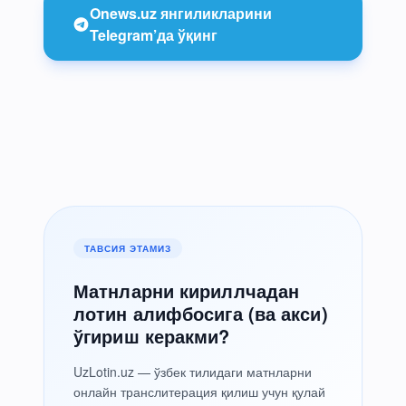
Onews.uz янгиликларини
Telegram’да ўқинг
ТАВСИЯ ЭТАМИЗ
Матнларни кириллчадан
лотин алифбосига (ва акси)
ўгириш керакми?
UzLotin.uz — ўзбек тилидаги матнларни
онлайн транслитерация қилиш учун қулай