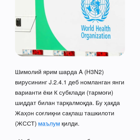
Шимолий ярим шарда A (H3N2)
вирусининг J.2.4.1 деб номланган янги
варианти ёки К субклади (тармоғи)
шиддат билан тарқалмоқда. Бу ҳақда
Жаҳон соғлиқни сақлаш ташкилоти
(ЖССТ)
маълум
қилди.