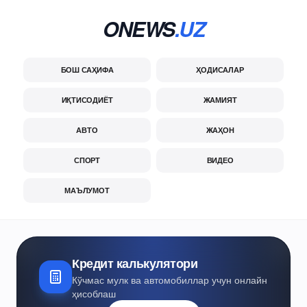
ONEWS
.UZ
БОШ САҲИФА
ҲОДИСАЛАР
ИҚТИСОДИЁТ
ЖАМИЯТ
АВТО
ЖАҲОН
СПОРТ
ВИДЕО
МАЪЛУМОТ
Кредит калькулятори
Кўчмас мулк ва автомобиллар учун онлайн
ҳисоблаш