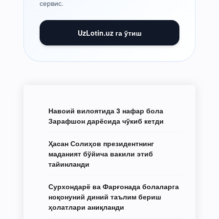
сервис.
UzLotin.uz га ўтиш
Навоий вилоятида 3 нафар бола
Зарафшон дарёсида чўкиб кетди
Ҳасан Солиҳов президентнинг
маданият бўйича вакили этиб
тайинланди
Сурхондарё ва Фарғонада болаларга
ноқонуний диний таълим бериш
ҳолатлари аниқланди