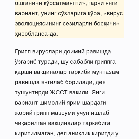
ошганини кўрсатмаяпти», гарчи янги
вариант, унинг сўзларига кўра, «вирус
эволюциясининг сезиларли босқичи»
ҳисобланса-да.
Грипп вируслари доимий равишда
ўзгариб туради, шу сабабли гриппга
қарши вакциналар таркиби мунтазам
равишда янгилаб борилади, дея
тушунтирди ЖССТ вакили. Янги
вариант шимолий ярим шардаги
жорий грипп мавсуми учун ишлаб
чиқарилган вакциналар таркибига
киритилмаган, дея аниқлик киритди у.