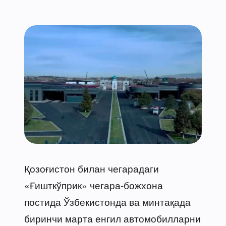
Қозоғистон билан чегарадаги
«Ғишткўприк» чегара-божхона
постида Ўзбекистонда ва минтақада
биринчи марта енгил автомобилларни