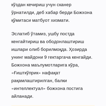
кўздан кечириш учун сканер
ўрнатилди, деб хабар берди Божхона
қўмитаси матбуот хизмати.
Эслатиб ўтамиз, ушбу постда
кенгайтириш ва ободонлаштириш
ишлари олиб борилмоқда. Ҳозирда
унинг майдони 9 гектаргача кенгайди.
Божхона маълумотларига кўра,
«Ғишткўприк» нафақат
рақамлаштирилган, балки
«интеллектуал» божхона постига
айланади.