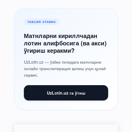
ТАВСИЯ ЭТАМИЗ
Матнларни кириллчадан
лотин алифбосига (ва акси)
ўгириш керакми?
UzLotin.uz — ўзбек тилидаги матнларни
онлайн транслитерация қилиш учун қулай
сервис.
UzLotin.uz га ўтиш