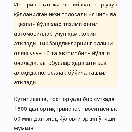
Илгари фақат жисмоний шахслар учун
қўлланилган икки полосали «яшил» ва
«қизил» йўлаклар тизими енгил
автомобиллар учун ҳам жорий
этилади. Тирбандликларнинг олдини
олиш учун 16 та автомобиль йўлаги
очилади, автобуслар ҳаракати эса
алоҳида полосалар бўйича ташкил
этилади.
Кутилишича, пост орқали бир суткада
1500 дан ортиқ транспорт воситаси ва
50 мингдан зиёд йўловчи эркин ўтиши
мумкин.