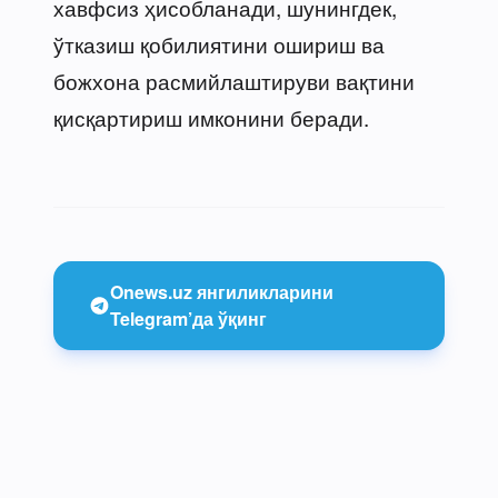
хавфсиз ҳисобланади, шунингдек,
ўтказиш қобилиятини ошириш ва
божхона расмийлаштируви вақтини
қисқартириш имконини беради.
Onews.uz янгиликларини
Telegram’да ўқинг