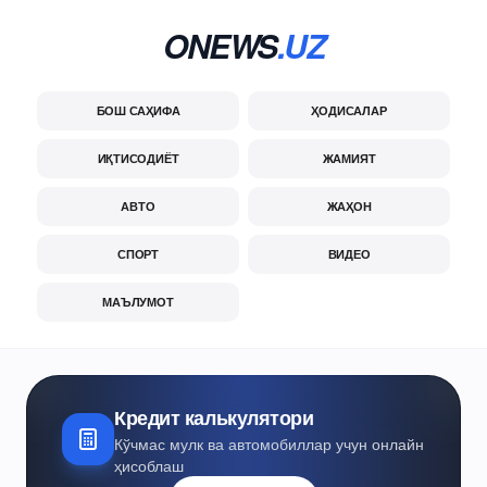
ONEWS
.UZ
БОШ САҲИФА
ҲОДИСАЛАР
ИҚТИСОДИЁТ
ЖАМИЯТ
АВТО
ЖАҲОН
СПОРТ
ВИДЕО
МАЪЛУМОТ
Кредит калькулятори
Кўчмас мулк ва автомобиллар учун онлайн
ҳисоблаш