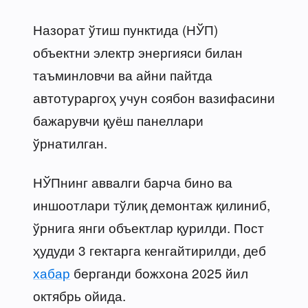
Назорат ўтиш пунктида (НЎП)
объектни электр энергияси билан
таъминловчи ва айни пайтда
автотураргоҳ учун соябон вазифасини
бажарувчи қуёш панеллари
ўрнатилган.
НЎПнинг аввалги барча бино ва
иншоотлари тўлиқ демонтаж қилиниб,
ўрнига янги объектлар қурилди. Пост
ҳудуди 3 гектарга кенгайтирилди, деб
хабар
берганди божхона 2025 йил
октябрь ойида.