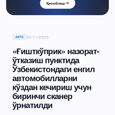
Ҳисоблаш
22/11/2025
АВТО
«Ғишткўприк» назорат-
ўтказиш пунктида
Ўзбекистондаги енгил
автомобилларни
кўздан кечириш учун
биринчи сканер
ўрнатилди