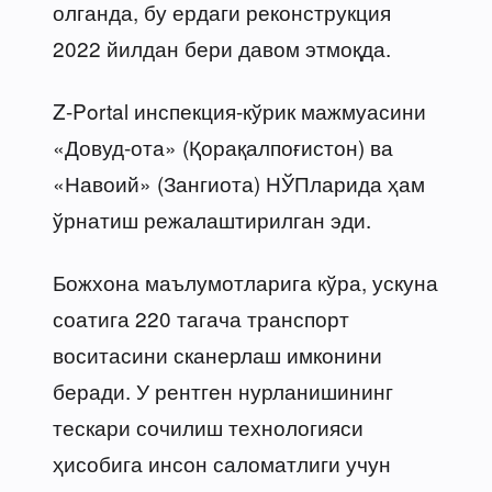
олганда, бу ердаги реконструкция
2022 йилдан бери давом этмоқда.
Z-Portal инспекция-кўрик мажмуасини
«Довуд-ота» (Қорақалпоғистон) ва
«Навоий» (Зангиота) НЎПларида ҳам
ўрнатиш режалаштирилган эди.
Божхона маълумотларига кўра, ускуна
соатига 220 тагача транспорт
воситасини сканерлаш имконини
беради. У рентген нурланишининг
тескари сочилиш технологияси
ҳисобига инсон саломатлиги учун