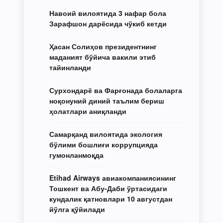
Навоий вилоятида 3 нафар бола
Зарафшон дарёсида чўкиб кетди
Ҳасан Солиҳов президентнинг
маданият бўйича вакили этиб
тайинланди
Сурхондарё ва Фарғонада болаларга
ноқонуний диний таълим бериш
ҳолатлари аниқланди
Самарқанд вилоятида экология
бўлими бошлиғи коррупцияда
гумонланмоқда
Etihad Airways авиакомпаниясининг
Тошкент ва Абу-Даби ўртасидаги
кундалик қатновлари 10 августдан
йўлга қўйилади