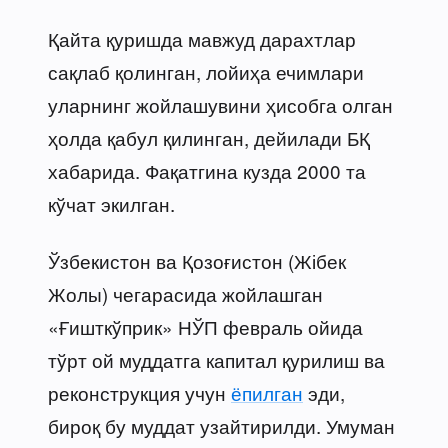
Қайта қуришда мавжуд дарахтлар
сақлаб қолинган, лойиҳа ечимлари
уларнинг жойлашувини ҳисобга олган
ҳолда қабул қилинган, дейилади БҚ
хабарида. Фақатгина кузда 2000 та
кўчат экилган.
Ўзбекистон ва Қозоғистон (Жібек
Жолы) чегарасида жойлашган
«Ғишткўприк» НЎП февраль ойида
тўрт ой муддатга капитал қурилиш ва
реконструкция учун
ёпилган
эди,
бироқ бу муддат узайтирилди. Умуман