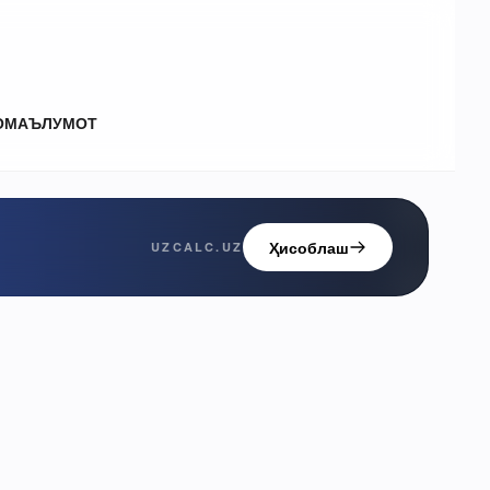
О
МАЪЛУМОТ
Ҳисоблаш
UZCALC.UZ