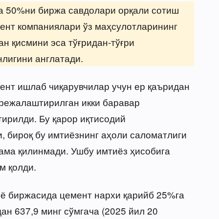
а 50%ни биржа савдолари орқали сотиш
ент компаниялари ўз маҳсулотларининг
н қисмини эса тўғридан-тўғри
лигини англатади.
ент ишлаб чиқарувчилар учун ер қаъридан
 режалаштирилган икки баравар
тирилди. Бу қарор иқтисодий
 бироқ бу имтиёзнинг аҳоли саломатлиги
кама қилинмади. Ушбу имтиёз ҳисобига
м қолди.
шё биржасида цемент нархи қарийб 25%га
ан 637,9 минг сўмгача (2025 йил 20