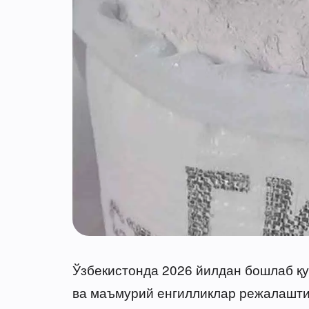
Ўзбекистонда 2026 йилдан бошлаб қу
ва маъмурий енгилликлар режалаштир