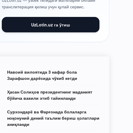
UzLotin.uz — ўзбек тилидаги матнларни онлайн
транслитерация қилиш учун қулай сервис.
UzLotin.uz га ўтиш
Навоий вилоятида 3 нафар бола
Зарафшон дарёсида чўкиб кетди
Ҳасан Солиҳов президентнинг маданият
бўйича вакили этиб тайинланди
Сурхондарё ва Фарғонада болаларга
ноқонуний диний таълим бериш ҳолатлари
аниқланди