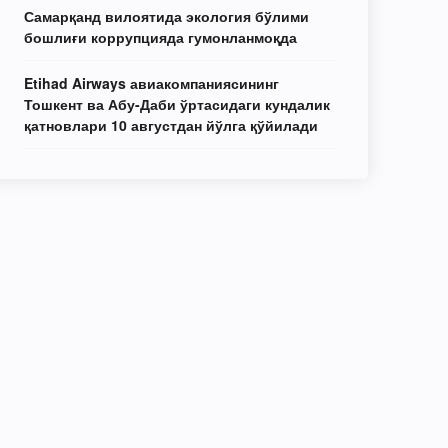
Самарқанд вилоятида экология бўлими
бошлиғи коррупцияда гумонланмоқда
Etihad Airways авиакомпаниясининг
Тошкент ва Абу-Даби ўртасидаги кундалик
қатновлари 10 августдан йўлга қўйилади