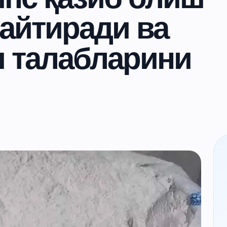
айтиради ва
ш талабларини