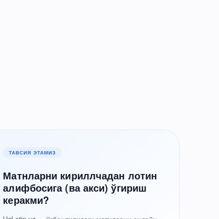
ТАВСИЯ ЭТАМИЗ
Матнларни кириллчадан лотин
алифбосига (ва акси) ўгириш
керакми?