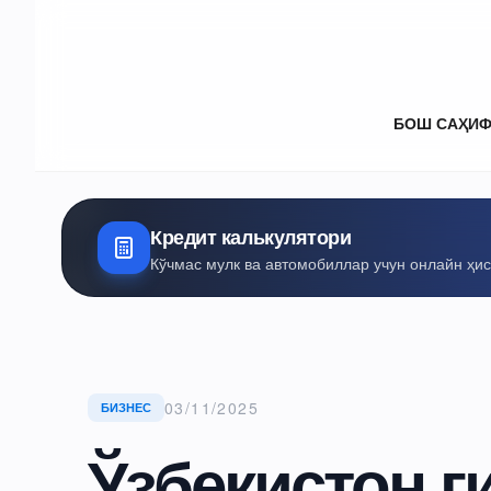
БОШ САҲИ
Кредит калькулятори
Кўчмас мулк ва автомобиллар учун онлайн ҳи
03/11/2025
БИЗНЕС
Ўзбекистон г