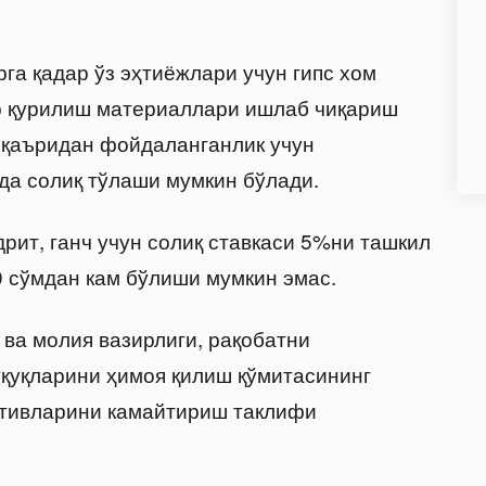
рга қадар ўз эҳтиёжлари учун гипс хом
ёр қурилиш материаллари ишлаб чиқариш
 қаъридан фойдаланганлик учун
да солиқ тўлаши мумкин бўлади.
идрит, ганч учун солиқ ставкаси 5%ни ташкил
0 сўмдан кам бўлиши мумкин эмас.
 ва молия вазирлиги, рақобатни
қуқларини ҳимоя қилиш қўмитасининг
ативларини камайтириш таклифи