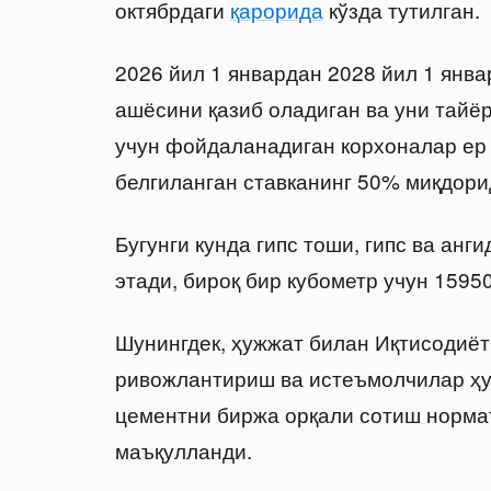
октябрдаги
қарорида
кўзда тутилган.
2026 йил 1 январдан 2028 йил 1 янва
ашёсини қазиб оладиган ва уни тай
учун фойдаланадиган корхоналар ер
белгиланган ставканинг 50% миқдори
Бугунги кунда гипс тоши, гипс ва анг
этади, бироқ бир кубометр учун 1595
Шунингдек, ҳужжат билан Иқтисодиёт
ривожлантириш ва истеъмолчилар ҳу
цементни биржа орқали сотиш норм
маъқулланди.