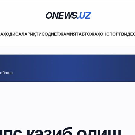
ONEWS
.UZ
ФА
ҲОДИСАЛАР
ИҚТИСОДИЁТ
ЖАМИЯТ
АВТО
ЖАҲОН
СПОРТ
ВИДЕ
соблаш
ипс қазиб олиш