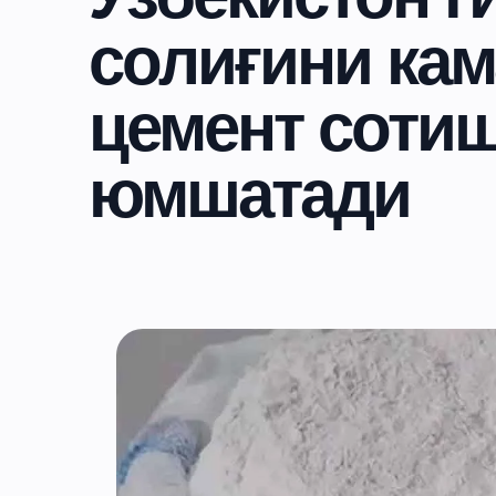
солиғини кам
цемент соти
юмшатади