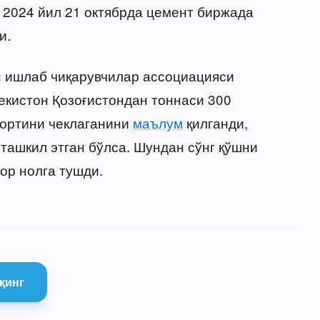
: 2024 йил 21 октябрда цемент биржада
и.
н ишлаб чиқарувчилар ассоциацияси
екистон Қозоғистондан тоннаси 300
портини чеклаганини
маълум
қилганди,
ташкил этган бўлса. Шундан сўнг қўшни
бор нолга тушди.
қинг