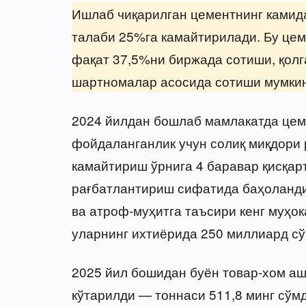
Ишлаб чиқарилган цементнинг камид
талаби 25%га камайтирилади. Бу цем
фақат 37,5%ни биржада сотиши, қолга
шартномалар асосида сотиши мумкин
2024 йилдан бошлаб мамлакатда цем
фойдаланганлик учун солиқ миқдори
камайтириш ўрнига 4 баравар қисқар
рағбатлантириш сифатида баҳоланди,
ва атроф-муҳитга таъсири кенг муҳо
уларнинг ихтиёрида 250 миллиард сў
2025 йил бошидан буён товар-хом а
кўтарилди — тоннаси 511,8 минг сўмд