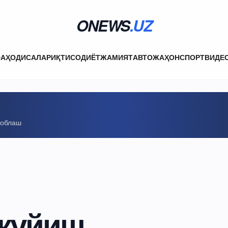
ONEWS
.UZ
ФА
ҲОДИСАЛАР
ИҚТИСОДИЁТ
ЖАМИЯТ
АВТО
ЖАҲОН
СПОРТ
ВИДЕ
соблаш
 қуйиш