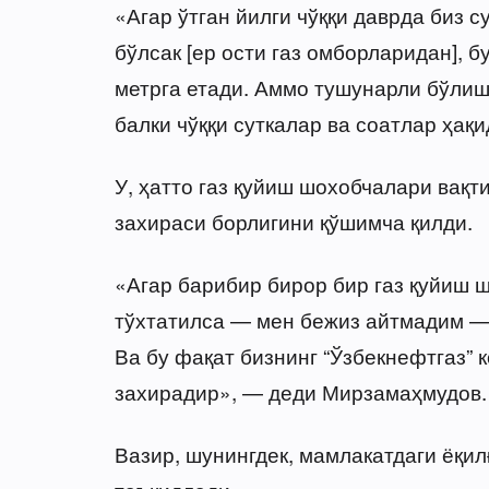
«Агар ўтган йилги чўққи даврда биз с
бўлсак [ер ости газ омборларидан], б
метрга етади. Аммо тушунарли бўлиш
балки чўққи суткалар ва соатлар ҳақи
У, ҳатто газ қуйиш шохобчалари вақт
захираси борлигини қўшимча қилди.
«Агар барибир бирор бир газ қуйиш 
тўхтатилса — мен бежиз айтмадим — 
Ва бу фақат бизнинг “Ўзбекнефтгаз”
захирадир», — деди Мирзамаҳмудов.
Вазир, шунингдек, мамлакатдаги ёқи