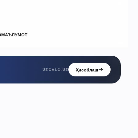
О
МАЪЛУМОТ
Ҳисоблаш
UZCALC.UZ