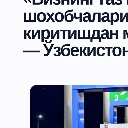
шохобчалари
киритишдан 
— Ўзбекистон