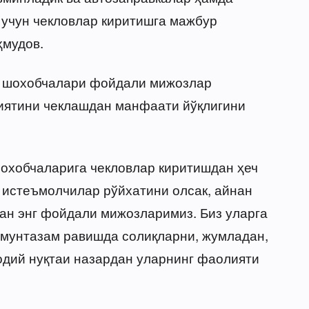
 учун чекловлар киритишга мажбур
ҳмудов.
иш шохобчалари фойдали мижозлар
лиятини чеклашдан манфаати йўқлигини
 шохобчаларига чекловлар киритишдан ҳеч
р истеъмолчилар рўйхатини олсак, айнан
ан энг фойдали мижозларимиз. Биз уларга
р мунтазам равишда солиқларни, жумладан,
одий нуқтаи назардан уларнинг фаолияти