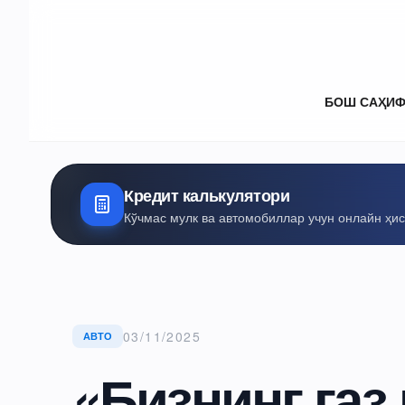
БОШ САҲИ
Кредит калькулятори
Кўчмас мулк ва автомобиллар учун онлайн ҳи
03/11/2025
АВТО
«Бизнинг газ