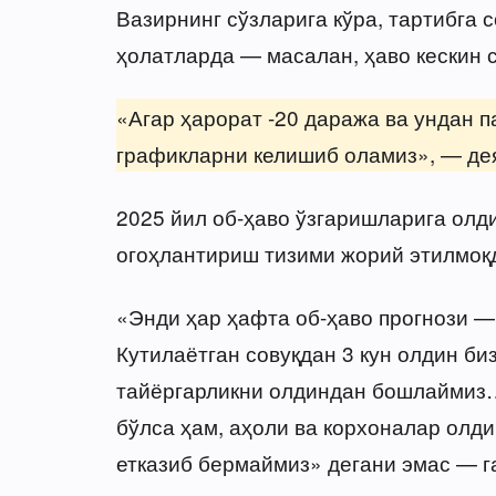
Вазирнинг сўзларига кўра, тартибга
ҳолатларда — масалан, ҳаво кескин 
«Агар ҳарорат -20 даража ва ундан п
графикларни келишиб оламиз», — дея
2025 йил об-ҳаво ўзгаришларига олд
огоҳлантириш тизими жорий этилмоқ
«Энди ҳар ҳафта об-ҳаво прогнози — 
Кутилаётган совуқдан 3 кун олдин би
тайёргарликни олдиндан бошлаймиз…
бўлса ҳам, аҳоли ва корхоналар олди
етказиб бермаймиз» дегани эмас — г