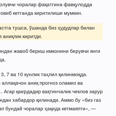
 солувчи чоралар фақатгина фавқулодда
совиб кетганда киритилиши мумкин.
астга тушса, ўшанда биз ҳудудлар билан
 аниқлик киритди.
индан жавоб бериш имконини берувчи янги
да.
3, 7 ва 10 кунлик таҳлил қилинмоқда.
з аллақачон аниқ прогноз оламиз ва
 Агар қаердадир вақтинчалик чеклов зарур
ндан хабардор қилинади. Аммо бу «биз газ
ап бундай чоралар ҳақида кетмаяпти», —