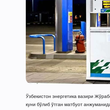
Ўзбекистон энергетика вазири Жўраб
куни бўлиб ўтган матбуот анжуманида