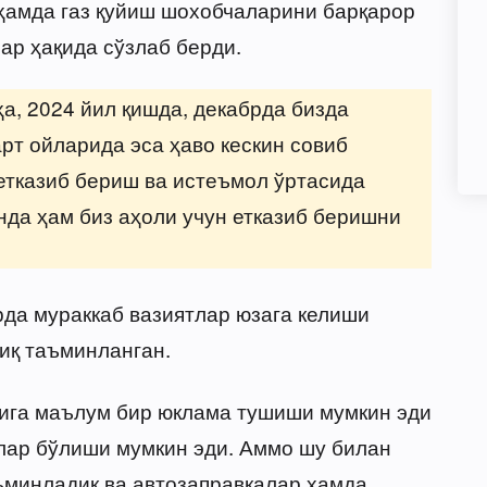
ҳамда газ қуйиш шохобчаларини барқарор
ар ҳақида сўзлаб берди.
а, 2024 йил қишда, декабрда бизда
рт ойларида эса ҳаво кескин совиб
и етказиб бериш ва истеъмол ўртасида
нда ҳам биз аҳоли учун етказиб беришни
рда мураккаб вазиятлар юзага келиши
иқ таъминланган.
лига маълум бир юклама тушиши мумкин эди
тлар бўлиши мумкин эди. Аммо шу билан
аъминладик ва автозаправкалар ҳамда