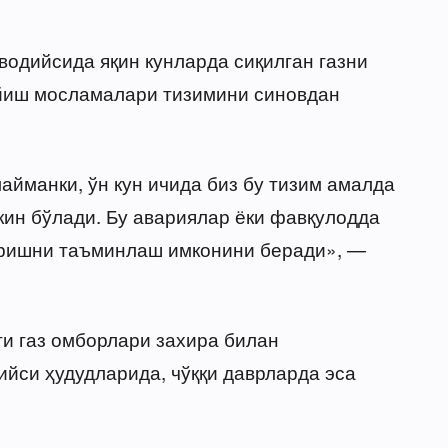
водийсида яқин кунларда сиқилган газни
қуйиш мосламалари тизимини синовдан
.
айманки, ўн кун ичида биз бу тизим амалда
ин бўлади. Бу авариялар ёки фавқулодда
беришни таъминлаш имконини беради», —
сти газ омборлари захира билан
ийси ҳудудларида, чўққи даврларда эса