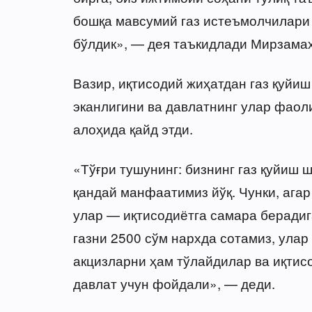
бошқа мавсумий газ истеъмолчилари
бўлдик», — дея таъкидлади Мирзама
Вазир, иқтисодий жиҳатдан газ қуй
эканлигини ва давлатнинг улар фао
алоҳида қайд этди.
«Тўғри тушунинг: бизнинг газ қуйиш
қандай манфаатимиз йўқ. Чунки, ага
улар — иқтисодиётга самара берадиг
газни 2500 сўм нархда сотамиз, ула
акцизларни ҳам тўлайдилар ва иқтис
давлат учун фойдали», — деди.