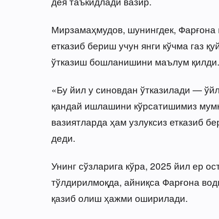
дея таъкидлади вазир.
Мирзамаҳмудов, шунингдек, Фарғона 
етказиб бериш учун янги кўчма газ 
ўтказиш бошланишини маълум қилди
«Бу йил у синовдан ўтказилади — ўйл
қандай ишлашини кўрсатишимиз мумк
вазиятларда ҳам узлуксиз етказиб 
деди.
Унинг сўзларига кўра, 2025 йил ер о
тўлдирилмоқда, айниқса Фарғона вод
қазиб олиш ҳажми оширилади.