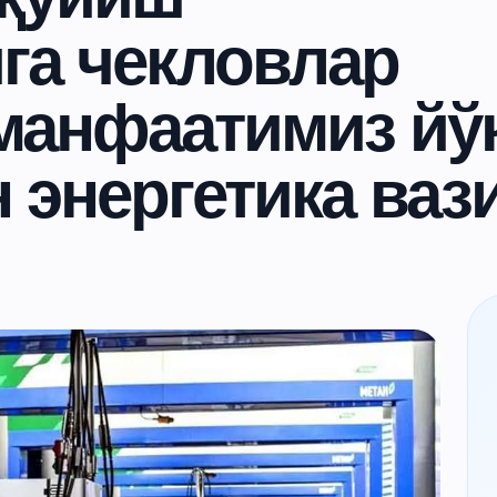
га чекловлар
манфаатимиз йў
 энергетика ваз