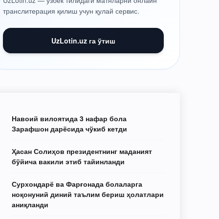
UzLotin.uz — ўзбек тилидаги матнларни онлайн
транслитерация қилиш учун қулай сервис.
UzLotin.uz га ўтиш
Навоий вилоятида 3 нафар бола
Зарафшон дарёсида чўкиб кетди
Ҳасан Солиҳов президентнинг маданият
бўйича вакили этиб тайинланди
Сурхондарё ва Фарғонада болаларга
ноқонуний диний таълим бериш ҳолатлари
аниқланди