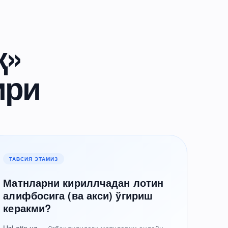
қ»
ири
ТАВСИЯ ЭТАМИЗ
Матнларни кириллчадан лотин
алифбосига (ва акси) ўгириш
керакми?