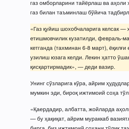
газ омборларини тайёрлаш ва аҳоли 
газ билан таъминлаш бўйича тадбирл
«Газ қуйиш шохобчаларига келсак — ҳ
етишмовчилик кузатилди, февраль-ма
кетганда (тахминан 6-8 март), ёқилғ
узилиш юзага келди. Лекин ҳатто ўша
қисқартирмадик», — деди вазир.
Унинг сўзларига кўра, айрим ҳудудла
мумкин эди, бироқ ижтимоий соҳа тўл
«Қаердадир, албатта, жойларда аҳо
— бу ҳақиқат, айрим мураккаб вазия
бирга, биз ижтимоий соҳани тўлиқ т