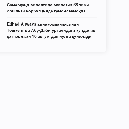
Самарқанд вилоятида экология бўлими
бошлиғи коррупцияда гумонланмоқда
Etihad Airways авиакомпаниясининг
Тошкент ва Абу-Даби ўртасидаги кундалик
қатновлари 10 августдан йўлга қўйилади