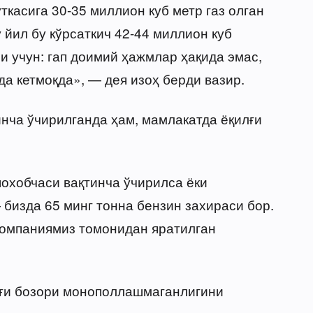
уткасига 30-35 миллион куб метр газ олган
у йил бу кўрсаткич 42-44 миллион куб
и учун: гап доимий ҳажмлар ҳақида эмас,
да кетмоқда», — дея изоҳ берди вазир.
инча ўчирилганда ҳам, мамлакатда ёқилғи
шохобчаси вақтинча ўчирилса ёки
бизда 65 минг тонна бензин захираси бор.
 компаниямиз томонидан яратилган
лғи бозори монополлашмаганлигини